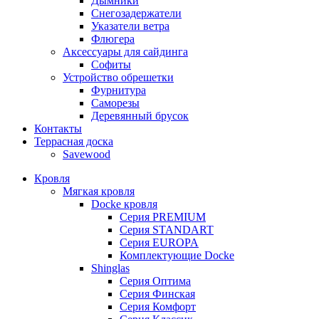
Дымники
Снегозадержатели
Указатели ветра
Флюгера
Аксессуары для сайдинга
Софиты
Устройство обрешетки
Фурнитура
Саморезы
Деревянный брусок
Контакты
Террасная доска
Savewood
Кровля
Мягкая кровля
Docke кровля
Серия PREMIUM
Серия STANDART
Серия EUROPA
Комплектующие Docke
Shinglas
Серия Оптима
Серия Финская
Серия Комфорт