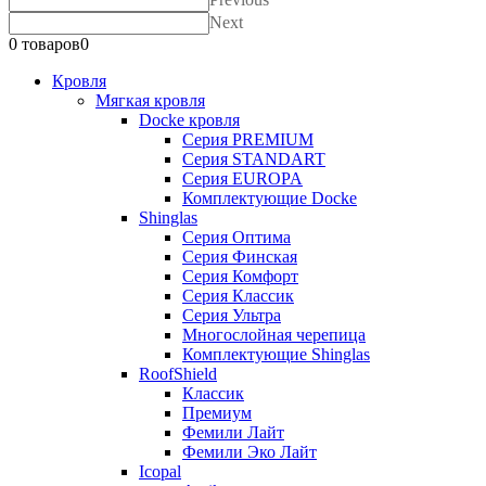
Next
0 товаров
0
Кровля
Мягкая кровля
Docke кровля
Серия PREMIUM
Серия STANDART
Серия EUROPA
Комплектующие Docke
Shinglas
Серия Оптима
Серия Финская
Серия Комфорт
Серия Классик
Серия Ультра
Многослойная черепица
Комплектующие Shinglas
RoofShield
Классик
Премиум
Фемили Лайт
Фемили Эко Лайт
Icopal