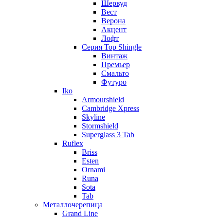
Шервуд
Вест
Верона
Акцент
Лофт
Серия Top Shingle
Винтаж
Премьер
Смальто
Футуро
Iko
Armourshield
Cambridge Xpress
Skyline
Stormshield
Superglass 3 Tab
Ruflex
Briss
Esten
Ornami
Runa
Sota
Tab
Металлочерепица
Grand Line