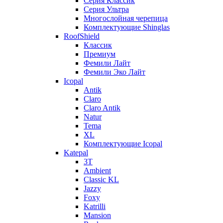
Серия Классик
Серия Ультра
Многослойная черепица
Комплектующие Shinglas
RoofShield
Классик
Премиум
Фемили Лайт
Фемили Эко Лайт
Icopal
Antik
Claro
Claro Antik
Natur
Tema
XL
Комплектующие Icopal
Katepal
3T
Ambient
Classic KL
Jazzy
Foxy
Katrilli
Mansion