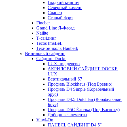
Гладкий кирпич
Северный камень
Сланец
Старый форт
Fineber
Grand Line Я-Фасад
Nailite
Т-сайдинг
Tecos ImaBeL
Технониколь Hauberk
Виниловый сайдинг
Сайдинг Docke
LUX под дерево
АКРИЛОВЫЙ САЙДИНГ DÖCKE
LUX
Вертикальный S7
Профиль Blockhaus (Под Бревно)
Профиль D4 Simple (Корабельный
брус)
Профиль D4,5 Dutchlap (Корабельный
Брус)
Профиль D5C Ёлочка (Под Вагонку)
Доборные элементы
Vinyl-On
ПАНЕЛЬ САЙДИНГ D4,5″