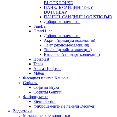
BLOCKHOUSE
ПАНЕЛЬ САЙДИНГ D4.5″
DUTCHLAP
ПАНЕЛЬ САЙДИНГ LOGISTIC D4D
Доборные элементы
FineBer
Grand Line
Доборные элементы
Акрил (премиум-коллекция)
Лайт (эконом-коллекция)
Tundra (дизайн-коллекция)
Классика (стандарт-коллекция)
Holzplast
Tecos
Альта-Профиль
Mitten
Фасадная плитка Каньон
Софиты
Софиты Bryza
Софиты Gamrat
Фиброцемент
Eternit Cedral
Фиброцементные панели Decover
Водостоки
Металлические водостоки