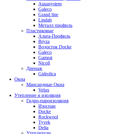
Aquasystem
Galeco
Grand line
Lindab
Металл профиль
Пластиковые
Альта-Профиль
Bryza
Водосток Docke
Galeco
Gamrat
Nicoll
Дренаж
Gidrolica
Окна
Мансардные Окна
Velux
Утепление и изоляция
Гидро-пароизоляция
Изоспан
Docke
Rockwool
Tyvek
Delta
Утеплители