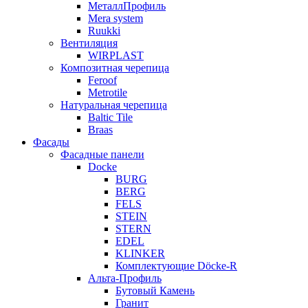
МеталлПрофиль
Mera system
Ruukki
Вентиляция
WIRPLAST
Композитная черепица
Feroof
Metrotile
Натуральная черепица
Baltic Tile
Braas
Фасады
Фасадные панели
Docke
BURG
BERG
FELS
STEIN
STERN
EDEL
KLINKER
Комплектующие Döcke-R
Альта-Профиль
Бутовый Камень
Гранит