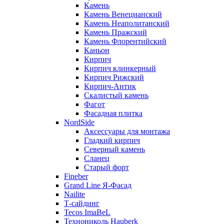
Камень
Камень Венецианский
Камень Неаполитанский
Камень Пражский
Камень Флорентийский
Каньон
Кирпич
Кирпич клинкерный
Кирпич Рижский
Кирпич-Антик
Скалистый камень
Фагот
Фасадная плитка
NordSide
Аксессуары для монтажа
Гладкий кирпич
Северный камень
Сланец
Старый форт
Fineber
Grand Line Я-Фасад
Nailite
Т-сайдинг
Tecos ImaBeL
Технониколь Hauberk