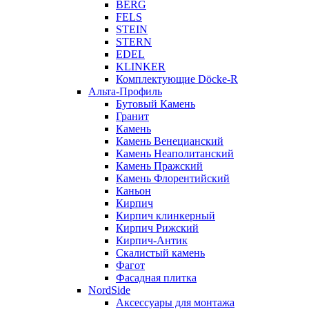
BERG
FELS
STEIN
STERN
EDEL
KLINKER
Комплектующие Döcke-R
Альта-Профиль
Бутовый Камень
Гранит
Камень
Камень Венецианский
Камень Неаполитанский
Камень Пражский
Камень Флорентийский
Каньон
Кирпич
Кирпич клинкерный
Кирпич Рижский
Кирпич-Антик
Скалистый камень
Фагот
Фасадная плитка
NordSide
Аксессуары для монтажа