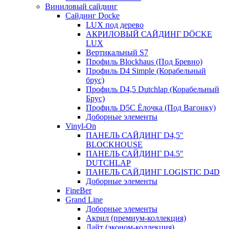
Виниловый сайдинг
Сайдинг Docke
LUX под дерево
АКРИЛОВЫЙ САЙДИНГ DÖCKE
LUX
Вертикальный S7
Профиль Blockhaus (Под Бревно)
Профиль D4 Simple (Корабельный
брус)
Профиль D4,5 Dutchlap (Корабельный
Брус)
Профиль D5C Ёлочка (Под Вагонку)
Доборные элементы
Vinyl-On
ПАНЕЛЬ САЙДИНГ D4,5″
BLOCKHOUSE
ПАНЕЛЬ САЙДИНГ D4.5″
DUTCHLAP
ПАНЕЛЬ САЙДИНГ LOGISTIC D4D
Доборные элементы
FineBer
Grand Line
Доборные элементы
Акрил (премиум-коллекция)
Лайт (эконом-коллекция)