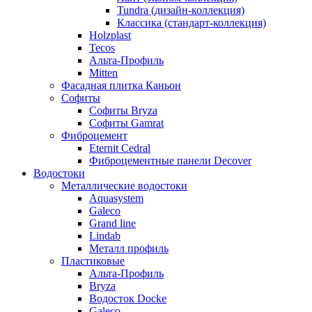
Tundra (дизайн-коллекция)
Классика (стандарт-коллекция)
Holzplast
Tecos
Альта-Профиль
Mitten
Фасадная плитка Каньон
Софиты
Софиты Bryza
Софиты Gamrat
Фиброцемент
Eternit Cedral
Фиброцементные панели Decover
Водостоки
Металлические водостоки
Aquasystem
Galeco
Grand line
Lindab
Металл профиль
Пластиковые
Альта-Профиль
Bryza
Водосток Docke
Galeco