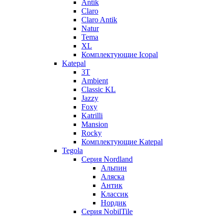
Antik
Claro
Claro Antik
Natur
Tema
XL
Комплектующие Icopal
Katepal
3T
Ambient
Classic KL
Jazzy
Foxy
Katrilli
Mansion
Rocky
Комплектующие Katepal
Tegola
Серия Nordland
Альпин
Аляска
Антик
Классик
Нордик
Серия NobilTile