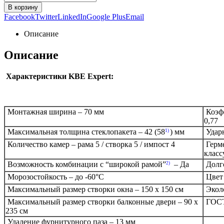
В корзину
Facebook
Twitter
LinkedIn
Google Plus
Email
Описание
Описание
Характеристики KBE Expert:
Монтажная ширина – 70 мм
Коэфф
0,77
Максимальная толщина стеклопакета – 42 (58
) мм
Ударн
1)
Количество камер – рама 5 / створка 5 / импост 4
Герме
класс
Возможность комбинации с “широкой рамой”
– Да
Долго
2)
Морозостойкость – до -60°С
Цвет 
Максимальный размер створки окна – 150 х 150 см
Эколо
Максимальный размер створки балконные двери – 90 х
ГОСТ
235 см
Удаление фурнитурного паза – 13 мм