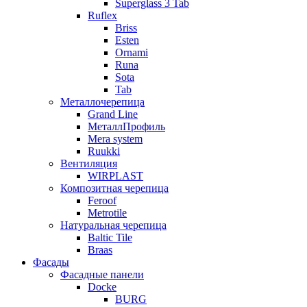
Superglass 3 Tab
Ruflex
Briss
Esten
Ornami
Runa
Sota
Tab
Металлочерепица
Grand Line
МеталлПрофиль
Mera system
Ruukki
Вентиляция
WIRPLAST
Композитная черепица
Feroof
Metrotile
Натуральная черепица
Baltic Tile
Braas
Фасады
Фасадные панели
Docke
BURG