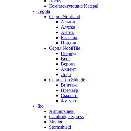
Rocky
Комплектующие Katepal
Tegola
Серия Nordland
Альпин
Аляска
Антик
Классик
Нордик
Серия NobilTile
Шервуд
Вест
Верона
Акцент
Лофт
Серия Top Shingle
Винтаж
Премьер
Смальто
Футуро
Iko
Armourshield
Cambridge Xpress
Skyline
Stormshield