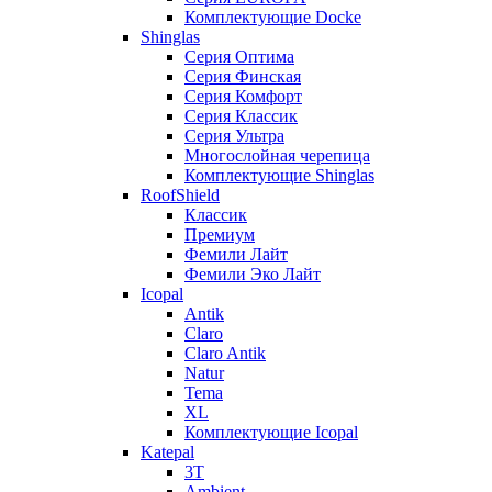
Комплектующие Docke
Shinglas
Серия Оптима
Серия Финская
Серия Комфорт
Серия Классик
Серия Ультра
Многослойная черепица
Комплектующие Shinglas
RoofShield
Классик
Премиум
Фемили Лайт
Фемили Эко Лайт
Icopal
Antik
Claro
Claro Antik
Natur
Tema
XL
Комплектующие Icopal
Katepal
3T
Ambient