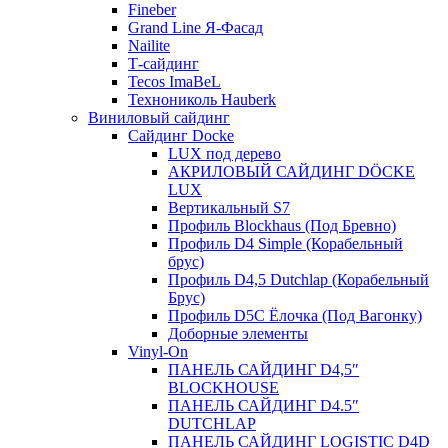
Fineber
Grand Line Я-Фасад
Nailite
Т-сайдинг
Tecos ImaBeL
Технониколь Hauberk
Виниловый сайдинг
Сайдинг Docke
LUX под дерево
АКРИЛОВЫЙ САЙДИНГ DÖCKE
LUX
Вертикальный S7
Профиль Blockhaus (Под Бревно)
Профиль D4 Simple (Корабельный
брус)
Профиль D4,5 Dutchlap (Корабельный
Брус)
Профиль D5C Ёлочка (Под Вагонку)
Доборные элементы
Vinyl-On
ПАНЕЛЬ САЙДИНГ D4,5″
BLOCKHOUSE
ПАНЕЛЬ САЙДИНГ D4.5″
DUTCHLAP
ПАНЕЛЬ САЙДИНГ LOGISTIC D4D