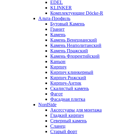
EDEL
KLINKER
Комплектующие Döcke-R
Альта-Профиль
Бутовый Камень
Гранит
Камень
Камень Венецианский
Камень Неаполитанский
Камень Пражский
Камень Флорентийский
Каньон
Кирпич
Кирпич клинкерный
Кирпич Рижский
Кирпич-Антик
Скалистый камень
Фагот
Фасадная плитка
NordSide
Аксессуары для монтажа
Гладкий кирпич
Северный камень
Сланец
Старый форт