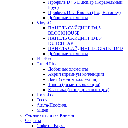
Профиль D4,5 Dutchlap (Корабельный
Брус)
Профиль D5C Ёлочка (Под Вагонку)
Доборные элементы
Vinyl-On
ПАНЕЛЬ САЙДИНГ D4,5″
BLOCKHOUSE
ПАНЕЛЬ САЙДИНГ D4.5″
DUTCHLAP
ПАНЕЛЬ САЙДИНГ LOGISTIC D4D
Доборные элементы
FineBer
Grand Line
Доборные элементы
Акрил (премиум-коллекция)
Лайт (эконом-коллекция)
Tundra (дизайн-коллекция)
Классика (стандарт-коллекция)
Holzplast
Tecos
Альта-Профиль
Mitten
Фасадная плитка Каньон
Софиты
Софиты Bryza