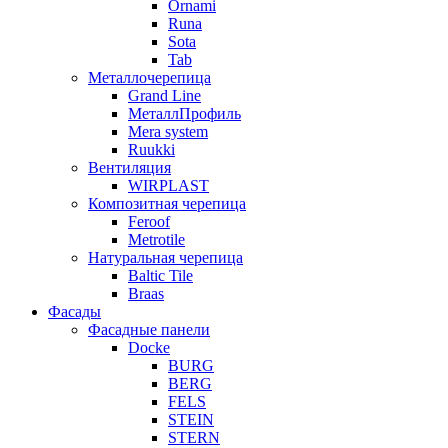
Ornami
Runa
Sota
Tab
Металлочерепица
Grand Line
МеталлПрофиль
Mera system
Ruukki
Вентиляция
WIRPLAST
Композитная черепица
Feroof
Metrotile
Натуральная черепица
Baltic Tile
Braas
Фасады
Фасадные панели
Docke
BURG
BERG
FELS
STEIN
STERN