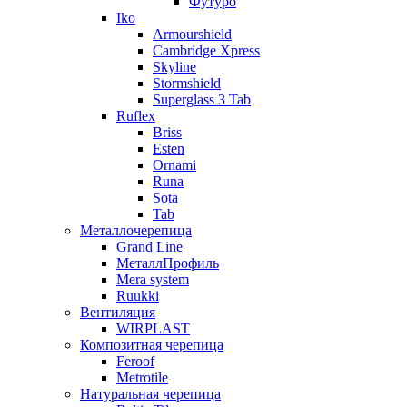
Футуро
Iko
Armourshield
Cambridge Xpress
Skyline
Stormshield
Superglass 3 Tab
Ruflex
Briss
Esten
Ornami
Runa
Sota
Tab
Металлочерепица
Grand Line
МеталлПрофиль
Mera system
Ruukki
Вентиляция
WIRPLAST
Композитная черепица
Feroof
Metrotile
Натуральная черепица