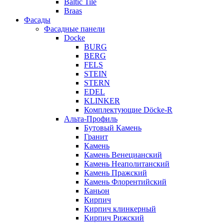
Baltic Tile
Braas
Фасады
Фасадные панели
Docke
BURG
BERG
FELS
STEIN
STERN
EDEL
KLINKER
Комплектующие Döcke-R
Альта-Профиль
Бутовый Камень
Гранит
Камень
Камень Венецианский
Камень Неаполитанский
Камень Пражский
Камень Флорентийский
Каньон
Кирпич
Кирпич клинкерный
Кирпич Рижский