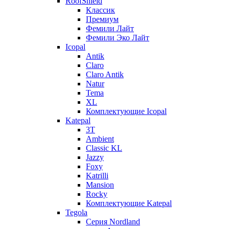
RoofShield
Классик
Премиум
Фемили Лайт
Фемили Эко Лайт
Icopal
Antik
Claro
Claro Antik
Natur
Tema
XL
Комплектующие Icopal
Katepal
3T
Ambient
Classic KL
Jazzy
Foxy
Katrilli
Mansion
Rocky
Комплектующие Katepal
Tegola
Серия Nordland