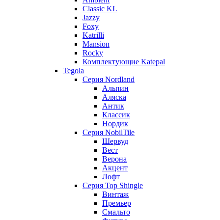
Classic KL
Jazzy
Foxy
Katrilli
Mansion
Rocky
Комплектующие Katepal
Tegola
Серия Nordland
Альпин
Аляска
Антик
Классик
Нордик
Серия NobilTile
Шервуд
Вест
Верона
Акцент
Лофт
Серия Top Shingle
Винтаж
Премьер
Смальто