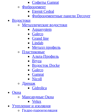
Софиты Gamrat
Фиброцемент
Eternit Cedral
Фиброцементные панели Decover
Водостоки
Металлические водостоки
Aquasystem
Galeco
Grand line
Lindab
Металл профиль
Пластиковые
Альта-Профиль
Bryza
Водосток Docke
Galeco
Gamrat
Nicoll
Дренаж
Gidrolica
Окна
Мансардные Окна
Velux
Утепление и изоляция
Гидро-пароизоляция