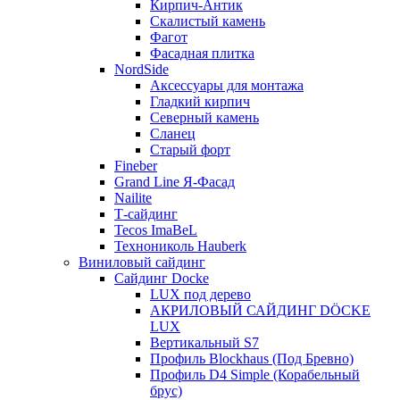
Кирпич-Антик
Скалистый камень
Фагот
Фасадная плитка
NordSide
Аксессуары для монтажа
Гладкий кирпич
Северный камень
Сланец
Старый форт
Fineber
Grand Line Я-Фасад
Nailite
Т-сайдинг
Tecos ImaBeL
Технониколь Hauberk
Виниловый сайдинг
Сайдинг Docke
LUX под дерево
АКРИЛОВЫЙ САЙДИНГ DÖCKE
LUX
Вертикальный S7
Профиль Blockhaus (Под Бревно)
Профиль D4 Simple (Корабельный
брус)