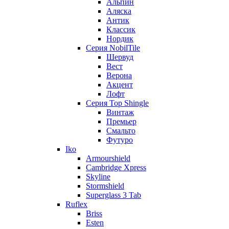
Альпин
Аляска
Антик
Классик
Нордик
Серия NobilTile
Шервуд
Вест
Верона
Акцент
Лофт
Серия Top Shingle
Винтаж
Премьер
Смальто
Футуро
Iko
Armourshield
Cambridge Xpress
Skyline
Stormshield
Superglass 3 Tab
Ruflex
Briss
Esten