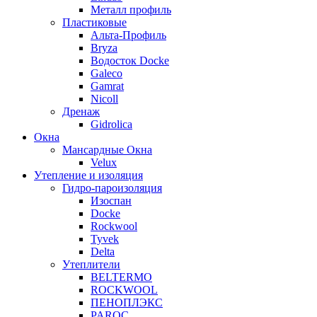
Металл профиль
Пластиковые
Альта-Профиль
Bryza
Водосток Docke
Galeco
Gamrat
Nicoll
Дренаж
Gidrolica
Окна
Мансардные Окна
Velux
Утепление и изоляция
Гидро-пароизоляция
Изоспан
Docke
Rockwool
Tyvek
Delta
Утеплители
BELTERMO
ROCKWOOL
ПЕНОПЛЭКС
PAROC