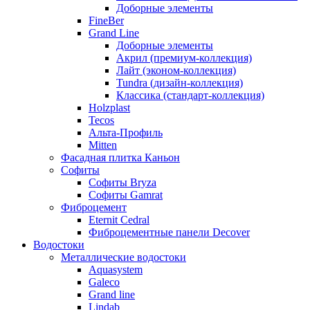
Доборные элементы
FineBer
Grand Line
Доборные элементы
Акрил (премиум-коллекция)
Лайт (эконом-коллекция)
Tundra (дизайн-коллекция)
Классика (стандарт-коллекция)
Holzplast
Tecos
Альта-Профиль
Mitten
Фасадная плитка Каньон
Софиты
Софиты Bryza
Софиты Gamrat
Фиброцемент
Eternit Cedral
Фиброцементные панели Decover
Водостоки
Металлические водостоки
Aquasystem
Galeco
Grand line
Lindab