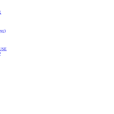
X
ус)
USE
P