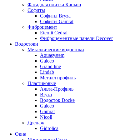
Фасадная плитка Каньон
Софиты
Софиты Bryza
Софиты Gamrat
Фиброцемент
Eternit Cedral
Фиброцементные панели Decover
Водостоки
Металлические водостоки
Aquasystem
Galeco
Grand line
Lindab
Металл профиль
Пластиковые
Альта-Профиль
Bryza
Водосток Docke
Galeco
Gamrat
Nicoll
Дренаж
Gidrolica
Окна
Мансардные Окна