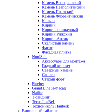
Камень Венецианский
Камень Неаполитанский
Камень Пражский
Камень Флорентийский
Каньон
Кирпич
Кирпич клинкерный
Кирпич Рижский
Кирпич-Антик
Скалистый камень
Фагот
Фасадная плитка
NordSide
Аксессуары для монтажа
Гладкий кирпич
Северный камень
Сланец
Старый форт
Fineber
Grand Line Я-Фасад
Nailite
Т-сайдинг
Tecos ImaBeL
Технониколь Hauberk
Виниловый сайдинг