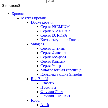
Next
0 товаров
0
Кровля
Мягкая кровля
Docke кровля
Серия PREMIUM
Серия STANDART
Серия EUROPA
Комплектующие Docke
Shinglas
Серия Оптима
Серия Финская
Серия Комфорт
Серия Классик
Серия Ультра
Многослойная черепица
Комплектующие Shinglas
RoofShield
Классик
Премиум
Фемили Лайт
Фемили Эко Лайт
Icopal
Antik