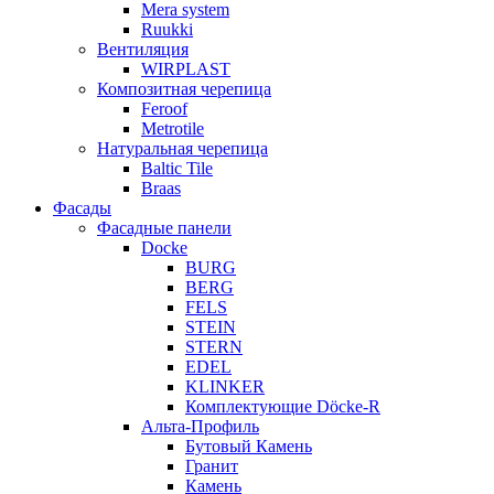
Mera system
Ruukki
Вентиляция
WIRPLAST
Композитная черепица
Feroof
Metrotile
Натуральная черепица
Baltic Tile
Braas
Фасады
Фасадные панели
Docke
BURG
BERG
FELS
STEIN
STERN
EDEL
KLINKER
Комплектующие Döcke-R
Альта-Профиль
Бутовый Камень
Гранит
Камень