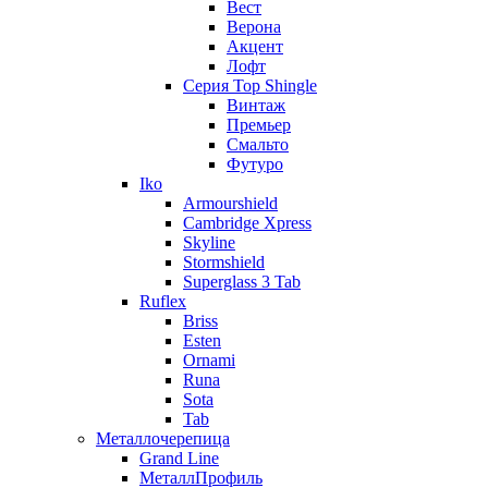
Вест
Верона
Акцент
Лофт
Серия Top Shingle
Винтаж
Премьер
Смальто
Футуро
Iko
Armourshield
Cambridge Xpress
Skyline
Stormshield
Superglass 3 Tab
Ruflex
Briss
Esten
Ornami
Runa
Sota
Tab
Металлочерепица
Grand Line
МеталлПрофиль