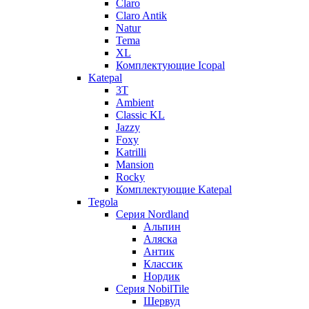
Claro
Claro Antik
Natur
Tema
XL
Комплектующие Icopal
Katepal
3T
Ambient
Classic KL
Jazzy
Foxy
Katrilli
Mansion
Rocky
Комплектующие Katepal
Tegola
Серия Nordland
Альпин
Аляска
Антик
Классик
Нордик
Серия NobilTile
Шервуд