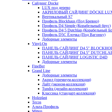
Сайдинг Docke
LUX под дерево
АКРИЛОВЫЙ САЙДИНГ DÖCKE LU
Вертикальный S7
Профиль Blockhaus (Под Бревно)
Профиль D4 Simple (Корабельный брус)
Профиль D4,5 Dutchlap (Корабельный Бр
Профиль D5C Ёлочка (Под Вагонку)
Доборные элементы
Vinyl-On
ПАНЕЛЬ САЙДИНГ D4,5″ BLOCKHO
ПАНЕЛЬ САЙДИНГ D4.5″ DUTCHLA
ПАНЕЛЬ САЙДИНГ LOGISTIC D4D
Доборные элементы
FineBer
Grand Line
Доборные элементы
Акрил (премиум-коллекция)
Лайт (эконом-коллекция)
Tundra (дизайн-коллекция)
Классика (стандарт-коллекция)
Holzplast
Tecos
Альта-Профиль
Mitten