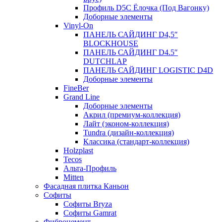
Профиль D5C Ёлочка (Под Вагонку)
Доборные элементы
Vinyl-On
ПАНЕЛЬ САЙДИНГ D4,5″
BLOCKHOUSE
ПАНЕЛЬ САЙДИНГ D4.5″
DUTCHLAP
ПАНЕЛЬ САЙДИНГ LOGISTIC D4D
Доборные элементы
FineBer
Grand Line
Доборные элементы
Акрил (премиум-коллекция)
Лайт (эконом-коллекция)
Tundra (дизайн-коллекция)
Классика (стандарт-коллекция)
Holzplast
Tecos
Альта-Профиль
Mitten
Фасадная плитка Каньон
Софиты
Софиты Bryza
Софиты Gamrat
Фиброцемент