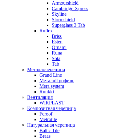
Armourshield
Cambridge Xpress
Skyline
Stormshield
Superglass 3 Tab
Ruflex
Briss
Esten
Ornami
Runa
Sota
Tab
Металлочерепица
Grand Line
МеталлПрофиль
Mera system
Ruukki
Вентиляция
WIRPLAST
Композитная черепица
Feroof
Metrotile
Натуральная черепица
Baltic Tile
Braas