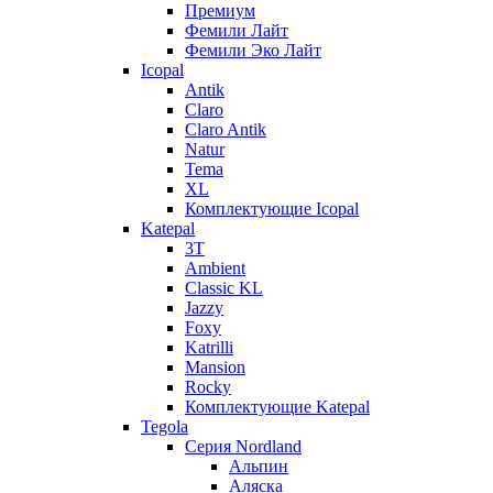
Премиум
Фемили Лайт
Фемили Эко Лайт
Icopal
Antik
Claro
Claro Antik
Natur
Tema
XL
Комплектующие Icopal
Katepal
3T
Ambient
Classic KL
Jazzy
Foxy
Katrilli
Mansion
Rocky
Комплектующие Katepal
Tegola
Серия Nordland
Альпин
Аляска