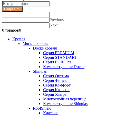
Отправить
Previous
Next
0 товаров
0
Кровля
Мягкая кровля
Docke кровля
Серия PREMIUM
Серия STANDART
Серия EUROPA
Комплектующие Docke
Shinglas
Серия Оптима
Серия Финская
Серия Комфорт
Серия Классик
Серия Ультра
Многослойная черепица
Комплектующие Shinglas
RoofShield
Классик