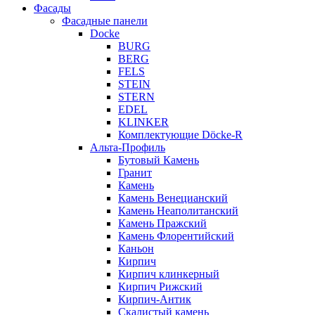
Фасады
Фасадные панели
Docke
BURG
BERG
FELS
STEIN
STERN
EDEL
KLINKER
Комплектующие Döcke-R
Альта-Профиль
Бутовый Камень
Гранит
Камень
Камень Венецианский
Камень Неаполитанский
Камень Пражский
Камень Флорентийский
Каньон
Кирпич
Кирпич клинкерный
Кирпич Рижский
Кирпич-Антик
Скалистый камень