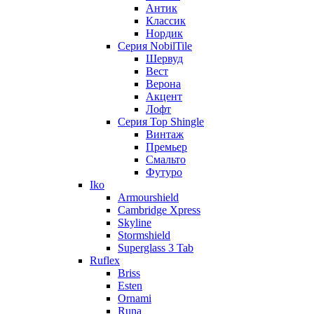
Антик
Классик
Нордик
Серия NobilTile
Шервуд
Вест
Верона
Акцент
Лофт
Серия Top Shingle
Винтаж
Премьер
Смальто
Футуро
Iko
Armourshield
Cambridge Xpress
Skyline
Stormshield
Superglass 3 Tab
Ruflex
Briss
Esten
Ornami
Runa