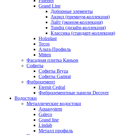
FineBer
Grand Line
Доборные элементы
Акрил (премиум-коллекция)
Лайт (эконом-коллекция)
Tundra (дизайн-коллекция)
Классика (стандарт-коллекция)
Holzplast
Tecos
Альта-Профиль
Mitten
Фасадная плитка Каньон
Софиты
Софиты Bryza
Софиты Gamrat
Фиброцемент
Eternit Cedral
Фиброцементные панели Decover
Водостоки
Металлические водостоки
Aquasystem
Galeco
Grand line
Lindab
Металл профиль