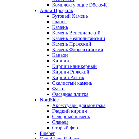
Комплектующие Döcke-R
Альта-Профиль
Бутовый Камень
Гранит
Камень
Камень Венецианский
Камень Неаполитанский
Камень Пражский
Камень Флорентийский
Каньон
Кирпич
Кирпич клинкерный
Кирпич Рижский
Кирпич-Антик
Скалистый камень
Фагот
Фасадная плитка
NordSide
Аксессуары для монтажа
Гладкий кирпич
Северный камень
Сланец
Старый форт
Fineber
Grand Line Я-Фасад