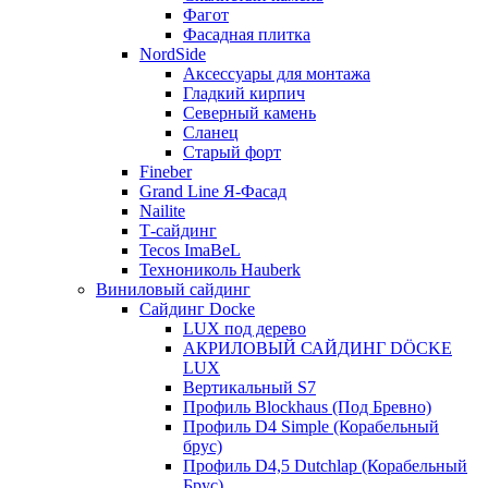
Фагот
Фасадная плитка
NordSide
Аксессуары для монтажа
Гладкий кирпич
Северный камень
Сланец
Старый форт
Fineber
Grand Line Я-Фасад
Nailite
Т-сайдинг
Tecos ImaBeL
Технониколь Hauberk
Виниловый сайдинг
Сайдинг Docke
LUX под дерево
АКРИЛОВЫЙ САЙДИНГ DÖCKE
LUX
Вертикальный S7
Профиль Blockhaus (Под Бревно)
Профиль D4 Simple (Корабельный
брус)
Профиль D4,5 Dutchlap (Корабельный
Брус)