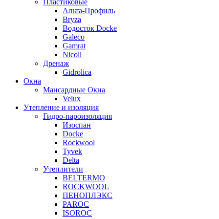
Пластиковые
Альта-Профиль
Bryza
Водосток Docke
Galeco
Gamrat
Nicoll
Дренаж
Gidrolica
Окна
Мансардные Окна
Velux
Утепление и изоляция
Гидро-пароизоляция
Изоспан
Docke
Rockwool
Tyvek
Delta
Утеплители
BELTERMO
ROCKWOOL
ПЕНОПЛЭКС
PAROC
ISOROC