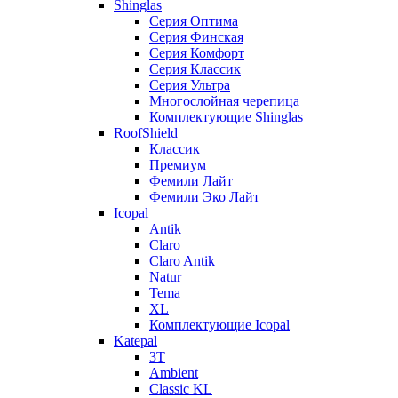
Shinglas
Серия Оптима
Серия Финская
Серия Комфорт
Серия Классик
Серия Ультра
Многослойная черепица
Комплектующие Shinglas
RoofShield
Классик
Премиум
Фемили Лайт
Фемили Эко Лайт
Icopal
Antik
Claro
Claro Antik
Natur
Tema
XL
Комплектующие Icopal
Katepal
3T
Ambient
Classic KL