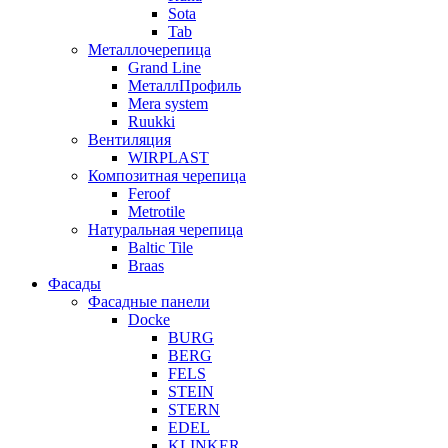
Sota
Tab
Металлочерепица
Grand Line
МеталлПрофиль
Mera system
Ruukki
Вентиляция
WIRPLAST
Композитная черепица
Feroof
Metrotile
Натуральная черепица
Baltic Tile
Braas
Фасады
Фасадные панели
Docke
BURG
BERG
FELS
STEIN
STERN
EDEL
KLINKER