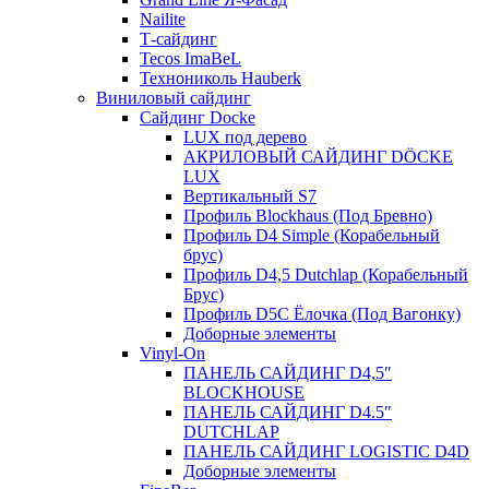
Nailite
Т-сайдинг
Tecos ImaBeL
Технониколь Hauberk
Виниловый сайдинг
Сайдинг Docke
LUX под дерево
АКРИЛОВЫЙ САЙДИНГ DÖCKE
LUX
Вертикальный S7
Профиль Blockhaus (Под Бревно)
Профиль D4 Simple (Корабельный
брус)
Профиль D4,5 Dutchlap (Корабельный
Брус)
Профиль D5C Ёлочка (Под Вагонку)
Доборные элементы
Vinyl-On
ПАНЕЛЬ САЙДИНГ D4,5″
BLOCKHOUSE
ПАНЕЛЬ САЙДИНГ D4.5″
DUTCHLAP
ПАНЕЛЬ САЙДИНГ LOGISTIC D4D
Доборные элементы