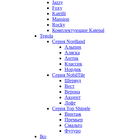
Jazzy
Foxy
Katrilli
Mansion
Rocky
Комплектующие Katepal
Tegola
Серия Nordland
Альпин
Аляска
Антик
Классик
Нордик
Серия NobilTile
Шервуд
Вест
Верона
Акцент
Лофт
Серия Top Shingle
Винтаж
Премьер
Смальто
Футуро
Iko