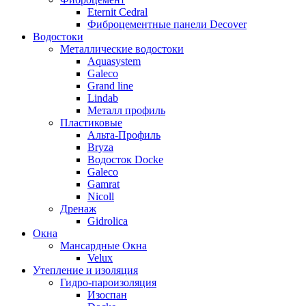
Eternit Cedral
Фиброцементные панели Decover
Водостоки
Металлические водостоки
Aquasystem
Galeco
Grand line
Lindab
Металл профиль
Пластиковые
Альта-Профиль
Bryza
Водосток Docke
Galeco
Gamrat
Nicoll
Дренаж
Gidrolica
Окна
Мансардные Окна
Velux
Утепление и изоляция
Гидро-пароизоляция
Изоспан