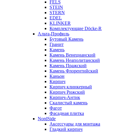
FELS
STEIN
STERN
EDEL
KLINKER
Комплектующие Döcke-R
Альта-Профиль
Бутовый Камень
Гранит
Камень
Камень Венецианский
Камень Неаполитанский
Камень Пражский
Камень Флорентийский
Каньон
Кирпич
Кирпич клинкерный
Кирпич Рижский
Кирпич-Антик
Скалистый камень
Фагот
Фасадная плитка
NordSide
Аксессуары для монтажа
Гладкий кирпич