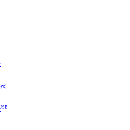
X
ус)
USE
P