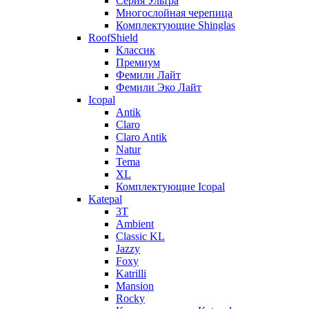
Серия Ультра
Многослойная черепица
Комплектующие Shinglas
RoofShield
Классик
Премиум
Фемили Лайт
Фемили Эко Лайт
Icopal
Antik
Claro
Claro Antik
Natur
Tema
XL
Комплектующие Icopal
Katepal
3T
Ambient
Classic KL
Jazzy
Foxy
Katrilli
Mansion
Rocky