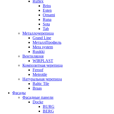
Ruflex
Briss
Esten
Ornami
Runa
Sota
Tab
Металлочерепица
Grand Line
МеталлПрофиль
Mera system
Ruukki
Вентиляция
WIRPLAST
Композитная черепица
Feroof
Metrotile
Натуральная черепица
Baltic Tile
Braas
Фасады
Фасадные панели
Docke
BURG
BERG