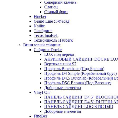
Северный камень
Сланец
Старый форт
Fineber
Grand Line Я-Фасад
Nailite
Т-сайдинг
Tecos ImaBeL
Технониколь Hauberk
Виниловый сайдинг
Сайдинг Docke
LUX под дерево
АКРИЛОВЫЙ САЙДИНГ DÖCKE LU
Вертикальный S7
Профиль Blockhaus (Под Бревно)
Профиль D4 Simple (Корабельный брус)
Профиль D4,5 Dutchlap (Корабельный Бр
Профиль D5C Ёлочка (Под Вагонку)
Доборные элементы
Vinyl-On
ПАНЕЛЬ САЙДИНГ D4,5″ BLOCKHO
ПАНЕЛЬ САЙДИНГ D4.5″ DUTCHLA
ПАНЕЛЬ САЙДИНГ LOGISTIC D4D
Доборные элементы
FineBer