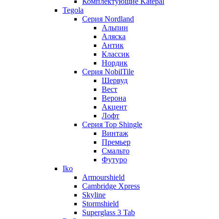
Комплектующие Katepal
Tegola
Серия Nordland
Альпин
Аляска
Антик
Классик
Нордик
Серия NobilTile
Шервуд
Вест
Верона
Акцент
Лофт
Серия Top Shingle
Винтаж
Премьер
Смальто
Футуро
Iko
Armourshield
Cambridge Xpress
Skyline
Stormshield
Superglass 3 Tab