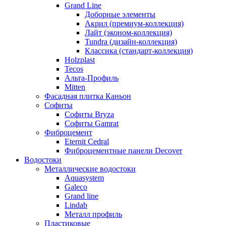
Grand Line
Доборные элементы
Акрил (премиум-коллекция)
Лайт (эконом-коллекция)
Tundra (дизайн-коллекция)
Классика (стандарт-коллекция)
Holzplast
Tecos
Альта-Профиль
Mitten
Фасадная плитка Каньон
Софиты
Софиты Bryza
Софиты Gamrat
Фиброцемент
Eternit Cedral
Фиброцементные панели Decover
Водостоки
Металлические водостоки
Aquasystem
Galeco
Grand line
Lindab
Металл профиль
Пластиковые