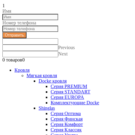
""
1
Имя
Номер телефона
Отправить
Previous
Next
0 товаров
0
Кровля
Мягкая кровля
Docke кровля
Серия PREMIUM
Серия STANDART
Серия EUROPA
Комплектующие Docke
Shinglas
Серия Оптима
Серия Финская
Серия Комфорт
Серия Классик