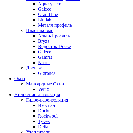
Aquasystem
Galeco
Grand line
Lindab
Металл профиль
Пластиковые
Альта-Профиль
Bryza
Водосток Docke
Galeco
Gamrat
Nicoll
Дренаж
Gidrolica
Окна
Мансардные Окна
Velux
Утепление и изоляция
Гидро-пароизоляция
Изоспан
Docke
Rockwool
Tyvek
Delta
Утеплители