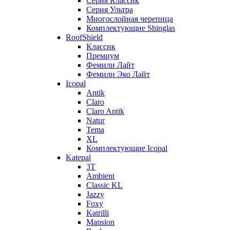
Серия Классик
Серия Ультра
Многослойная черепица
Комплектующие Shinglas
RoofShield
Классик
Премиум
Фемили Лайт
Фемили Эко Лайт
Icopal
Antik
Claro
Claro Antik
Natur
Tema
XL
Комплектующие Icopal
Katepal
3T
Ambient
Classic KL
Jazzy
Foxy
Katrilli
Mansion