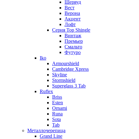
Шервуд
Вест
Верона
Акцент
Лофт
Серия Top Shingle
Винтаж
Премьер
Смальто
Футуро
Iko
Armourshield
Cambridge Xpress
Skyline
Stormshield
Superglass 3 Tab
Ruflex
Briss
Esten
Ornami
Runa
Sota
Tab
Металлочерепица
Grand Line