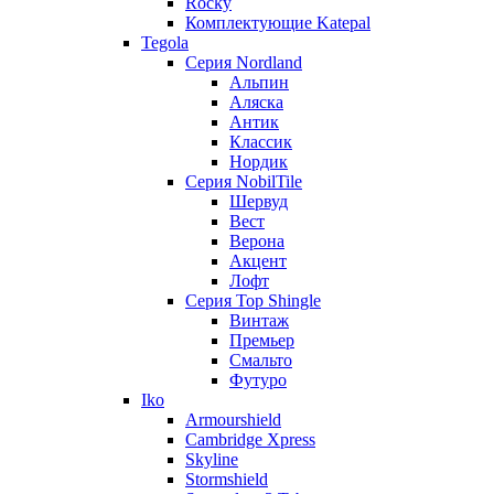
Rocky
Комплектующие Katepal
Tegola
Серия Nordland
Альпин
Аляска
Антик
Классик
Нордик
Серия NobilTile
Шервуд
Вест
Верона
Акцент
Лофт
Серия Top Shingle
Винтаж
Премьер
Смальто
Футуро
Iko
Armourshield
Cambridge Xpress
Skyline
Stormshield