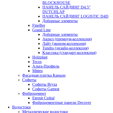
BLOCKHOUSE
ПАНЕЛЬ САЙДИНГ D4.5″
DUTCHLAP
ПАНЕЛЬ САЙДИНГ LOGISTIC D4D
Доборные элементы
FineBer
Grand Line
Доборные элементы
Акрил (премиум-коллекция)
Лайт (эконом-коллекция)
Tundra (дизайн-коллекция)
Классика (стандарт-коллекция)
Holzplast
Tecos
Альта-Профиль
Mitten
Фасадная плитка Каньон
Софиты
Софиты Bryza
Софиты Gamrat
Фиброцемент
Eternit Cedral
Фиброцементные панели Decover
Водостоки
Металлические водостоки