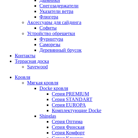
Дымники
Снегозадержатели
Указатели ветра
Флюгера
Аксессуары для сайдинга
Софиты
Устройство обрешетки
Фурнитура
Саморезы
Деревянный брусок
Контакты
Террасная доска
Savewood
Кровля
Мягкая кровля
Docke кровля
Серия PREMIUM
Серия STANDART
Серия EUROPA
Комплектующие Docke
Shinglas
Серия Оптима
Серия Финская
Серия Комфорт