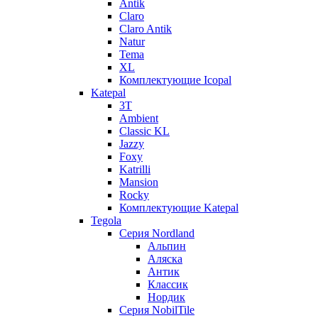
Antik
Claro
Claro Antik
Natur
Tema
XL
Комплектующие Icopal
Katepal
3T
Ambient
Classic KL
Jazzy
Foxy
Katrilli
Mansion
Rocky
Комплектующие Katepal
Tegola
Серия Nordland
Альпин
Аляска
Антик
Классик
Нордик
Серия NobilTile