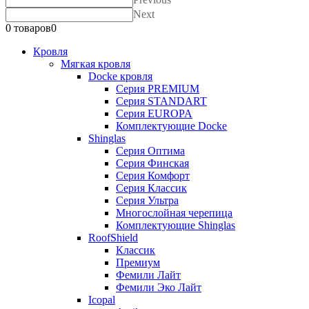
Next
0 товаров
0
Кровля
Мягкая кровля
Docke кровля
Серия PREMIUM
Серия STANDART
Серия EUROPA
Комплектующие Docke
Shinglas
Серия Оптима
Серия Финская
Серия Комфорт
Серия Классик
Серия Ультра
Многослойная черепица
Комплектующие Shinglas
RoofShield
Классик
Премиум
Фемили Лайт
Фемили Эко Лайт
Icopal