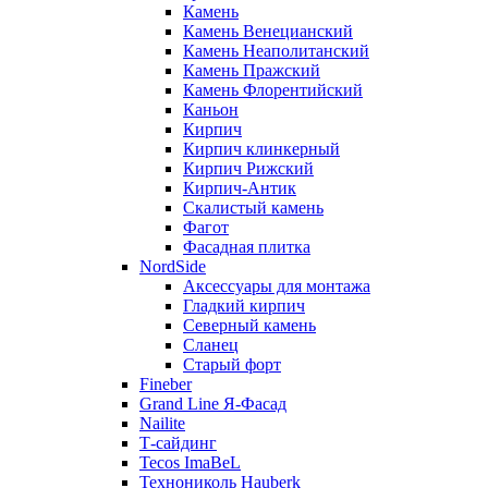
Камень
Камень Венецианский
Камень Неаполитанский
Камень Пражский
Камень Флорентийский
Каньон
Кирпич
Кирпич клинкерный
Кирпич Рижский
Кирпич-Антик
Скалистый камень
Фагот
Фасадная плитка
NordSide
Аксессуары для монтажа
Гладкий кирпич
Северный камень
Сланец
Старый форт
Fineber
Grand Line Я-Фасад
Nailite
Т-сайдинг
Tecos ImaBeL
Технониколь Hauberk