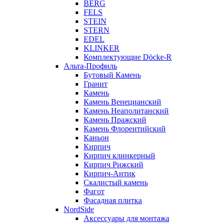
BERG
FELS
STEIN
STERN
EDEL
KLINKER
Комплектующие Döcke-R
Альта-Профиль
Бутовый Камень
Гранит
Камень
Камень Венецианский
Камень Неаполитанский
Камень Пражский
Камень Флорентийский
Каньон
Кирпич
Кирпич клинкерный
Кирпич Рижский
Кирпич-Антик
Скалистый камень
Фагот
Фасадная плитка
NordSide
Аксессуары для монтажа