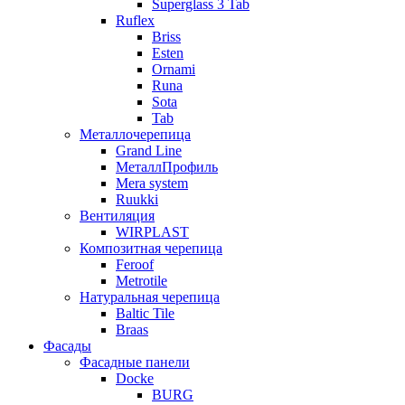
Superglass 3 Tab
Ruflex
Briss
Esten
Ornami
Runa
Sota
Tab
Металлочерепица
Grand Line
МеталлПрофиль
Mera system
Ruukki
Вентиляция
WIRPLAST
Композитная черепица
Feroof
Metrotile
Натуральная черепица
Baltic Tile
Braas
Фасады
Фасадные панели
Docke
BURG