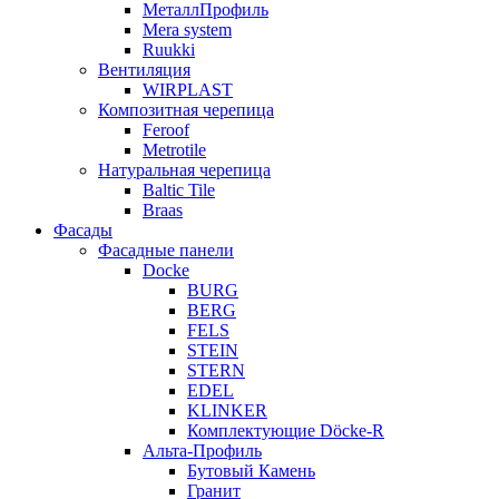
МеталлПрофиль
Mera system
Ruukki
Вентиляция
WIRPLAST
Композитная черепица
Feroof
Metrotile
Натуральная черепица
Baltic Tile
Braas
Фасады
Фасадные панели
Docke
BURG
BERG
FELS
STEIN
STERN
EDEL
KLINKER
Комплектующие Döcke-R
Альта-Профиль
Бутовый Камень
Гранит