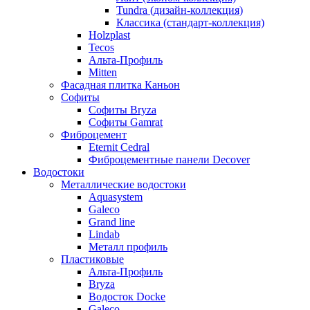
Tundra (дизайн-коллекция)
Классика (стандарт-коллекция)
Holzplast
Tecos
Альта-Профиль
Mitten
Фасадная плитка Каньон
Софиты
Софиты Bryza
Софиты Gamrat
Фиброцемент
Eternit Cedral
Фиброцементные панели Decover
Водостоки
Металлические водостоки
Aquasystem
Galeco
Grand line
Lindab
Металл профиль
Пластиковые
Альта-Профиль
Bryza
Водосток Docke
Galeco