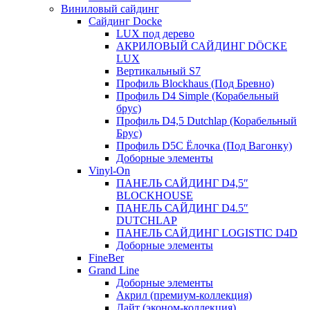
Виниловый сайдинг
Сайдинг Docke
LUX под дерево
АКРИЛОВЫЙ САЙДИНГ DÖCKE
LUX
Вертикальный S7
Профиль Blockhaus (Под Бревно)
Профиль D4 Simple (Корабельный
брус)
Профиль D4,5 Dutchlap (Корабельный
Брус)
Профиль D5C Ёлочка (Под Вагонку)
Доборные элементы
Vinyl-On
ПАНЕЛЬ САЙДИНГ D4,5″
BLOCKHOUSE
ПАНЕЛЬ САЙДИНГ D4.5″
DUTCHLAP
ПАНЕЛЬ САЙДИНГ LOGISTIC D4D
Доборные элементы
FineBer
Grand Line
Доборные элементы
Акрил (премиум-коллекция)
Лайт (эконом-коллекция)