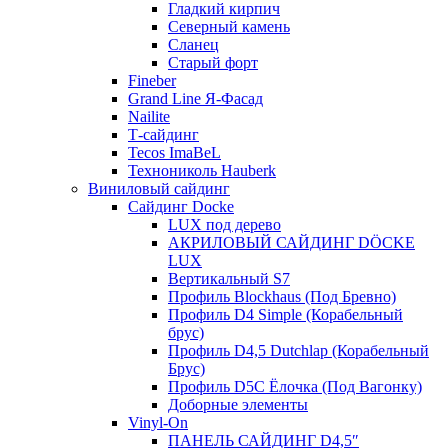
Гладкий кирпич
Северный камень
Сланец
Старый форт
Fineber
Grand Line Я-Фасад
Nailite
Т-сайдинг
Tecos ImaBeL
Технониколь Hauberk
Виниловый сайдинг
Сайдинг Docke
LUX под дерево
АКРИЛОВЫЙ САЙДИНГ DÖCKE
LUX
Вертикальный S7
Профиль Blockhaus (Под Бревно)
Профиль D4 Simple (Корабельный
брус)
Профиль D4,5 Dutchlap (Корабельный
Брус)
Профиль D5C Ёлочка (Под Вагонку)
Доборные элементы
Vinyl-On
ПАНЕЛЬ САЙДИНГ D4,5″