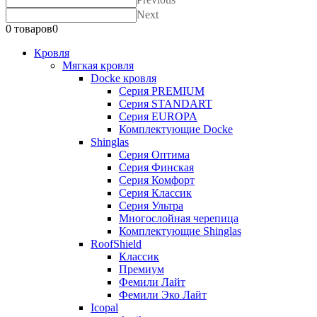
Next
0 товаров
0
Кровля
Мягкая кровля
Docke кровля
Серия PREMIUM
Серия STANDART
Серия EUROPA
Комплектующие Docke
Shinglas
Серия Оптима
Серия Финская
Серия Комфорт
Серия Классик
Серия Ультра
Многослойная черепица
Комплектующие Shinglas
RoofShield
Классик
Премиум
Фемили Лайт
Фемили Эко Лайт
Icopal