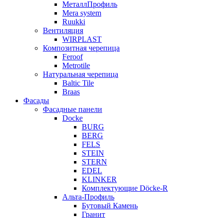
МеталлПрофиль
Mera system
Ruukki
Вентиляция
WIRPLAST
Композитная черепица
Feroof
Metrotile
Натуральная черепица
Baltic Tile
Braas
Фасады
Фасадные панели
Docke
BURG
BERG
FELS
STEIN
STERN
EDEL
KLINKER
Комплектующие Döcke-R
Альта-Профиль
Бутовый Камень
Гранит