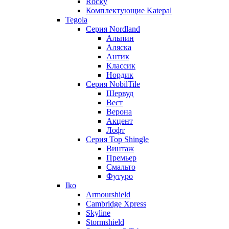
Rocky
Комплектующие Katepal
Tegola
Серия Nordland
Альпин
Аляска
Антик
Классик
Нордик
Серия NobilTile
Шервуд
Вест
Верона
Акцент
Лофт
Серия Top Shingle
Винтаж
Премьер
Смальто
Футуро
Iko
Armourshield
Cambridge Xpress
Skyline
Stormshield