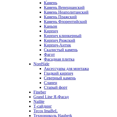
Камень
Камень Венецианский
Камень Неаполитанский
Камень Пражский
Камень Флорентийский
Каньон
Кирпич
Кирпич клинкерный
Кирпич Рижский
Кирпич-Антик
Скалистый камень
Фагот
Фасадная плитка
NordSide
Аксессуары для монтажа
Гладкий кирпич
Северный камень
Сланец
Старый форт
Fineber
Grand Line Я-Фасад
Nailite
Т-сайдинг
Tecos ImaBeL
Технониколь Hauberk