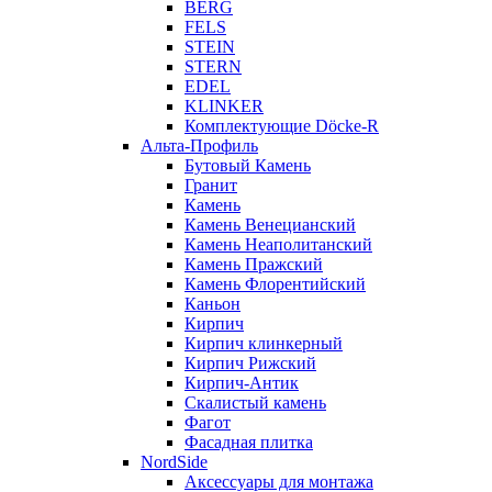
BERG
FELS
STEIN
STERN
EDEL
KLINKER
Комплектующие Döcke-R
Альта-Профиль
Бутовый Камень
Гранит
Камень
Камень Венецианский
Камень Неаполитанский
Камень Пражский
Камень Флорентийский
Каньон
Кирпич
Кирпич клинкерный
Кирпич Рижский
Кирпич-Антик
Скалистый камень
Фагот
Фасадная плитка
NordSide
Аксессуары для монтажа