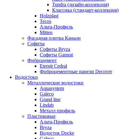
Tundra (дизайн-коллекция)
Классика (стандарт-коллекция)
Holzplast
Tecos
Альта-Профиль
Mitten
Фасадная плитка Каньон
Софиты
Софиты Bryza
Софиты Gamrat
Фиброцемент
Eternit Cedral
Фиброцементные панели Decover
Водостоки
Металлические водостоки
Aquasystem
Galeco
Grand line
Lindab
Металл профиль
Пластиковые
Альта-Профиль
Bryza
Водосток Docke
Galeco