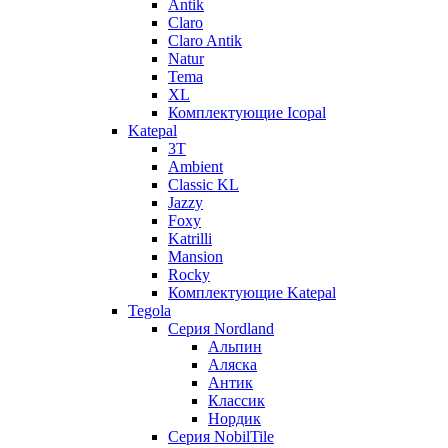
Antik
Claro
Claro Antik
Natur
Tema
XL
Комплектующие Icopal
Katepal
3T
Ambient
Classic KL
Jazzy
Foxy
Katrilli
Mansion
Rocky
Комплектующие Katepal
Tegola
Серия Nordland
Альпин
Аляска
Антик
Классик
Нордик
Серия NobilTile