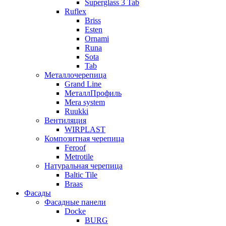
Superglass 3 Tab
Ruflex
Briss
Esten
Ornami
Runa
Sota
Tab
Металлочерепица
Grand Line
МеталлПрофиль
Mera system
Ruukki
Вентиляция
WIRPLAST
Композитная черепица
Feroof
Metrotile
Натуральная черепица
Baltic Tile
Braas
Фасады
Фасадные панели
Docke
BURG