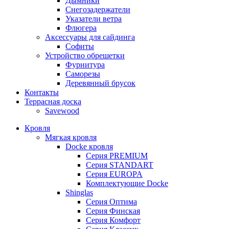
Дымники
Снегозадержатели
Указатели ветра
Флюгера
Аксессуары для сайдинга
Софиты
Устройство обрешетки
Фурнитура
Саморезы
Деревянный брусок
Контакты
Террасная доска
Savewood
Кровля
Мягкая кровля
Docke кровля
Серия PREMIUM
Серия STANDART
Серия EUROPA
Комплектующие Docke
Shinglas
Серия Оптима
Серия Финская
Серия Комфорт