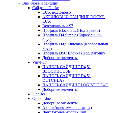
Виниловый сайдинг
Сайдинг Docke
LUX под дерево
АКРИЛОВЫЙ САЙДИНГ DÖCKE
LUX
Вертикальный S7
Профиль Blockhaus (Под Бревно)
Профиль D4 Simple (Корабельный
брус)
Профиль D4,5 Dutchlap (Корабельный
Брус)
Профиль D5C Ёлочка (Под Вагонку)
Доборные элементы
Vinyl-On
ПАНЕЛЬ САЙДИНГ D4,5″
BLOCKHOUSE
ПАНЕЛЬ САЙДИНГ D4.5″
DUTCHLAP
ПАНЕЛЬ САЙДИНГ LOGISTIC D4D
Доборные элементы
FineBer
Grand Line
Доборные элементы
Акрил (премиум-коллекция)
Лайт (эконом-коллекция)