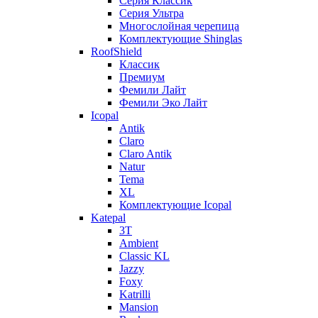
Серия Классик
Серия Ультра
Многослойная черепица
Комплектующие Shinglas
RoofShield
Классик
Премиум
Фемили Лайт
Фемили Эко Лайт
Icopal
Antik
Claro
Claro Antik
Natur
Tema
XL
Комплектующие Icopal
Katepal
3T
Ambient
Classic KL
Jazzy
Foxy
Katrilli
Mansion