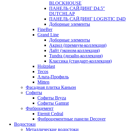
BLOCKHOUSE
ПАНЕЛЬ САЙДИНГ D4.5″
DUTCHLAP
ПАНЕЛЬ САЙДИНГ LOGISTIC D4D
Доборные элементы
FineBer
Grand Line
Доборные элементы
Акрил (премиум-коллекция)
Лайт (эконом-коллекция)
Tundra (дизайн-коллекция)
Классика (стандарт-коллекция)
Holzplast
Tecos
Альта-Профиль
Mitten
Фасадная плитка Каньон
Софиты
Софиты Bryza
Софиты Gamrat
Фиброцемент
Eternit Cedral
Фиброцементные панели Decover
Водостоки
Металлические водостоки