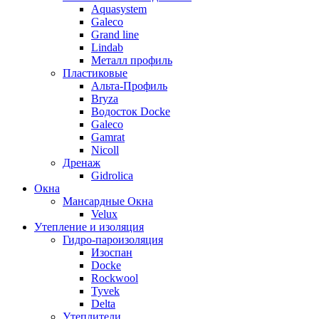
Aquasystem
Galeco
Grand line
Lindab
Металл профиль
Пластиковые
Альта-Профиль
Bryza
Водосток Docke
Galeco
Gamrat
Nicoll
Дренаж
Gidrolica
Окна
Мансардные Окна
Velux
Утепление и изоляция
Гидро-пароизоляция
Изоспан
Docke
Rockwool
Tyvek
Delta
Утеплители