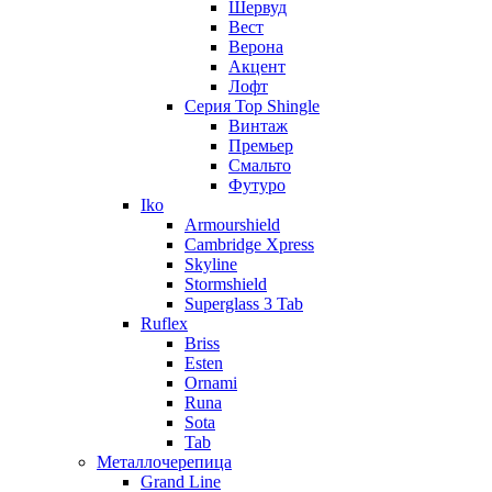
Шервуд
Вест
Верона
Акцент
Лофт
Серия Top Shingle
Винтаж
Премьер
Смальто
Футуро
Iko
Armourshield
Cambridge Xpress
Skyline
Stormshield
Superglass 3 Tab
Ruflex
Briss
Esten
Ornami
Runa
Sota
Tab
Металлочерепица
Grand Line