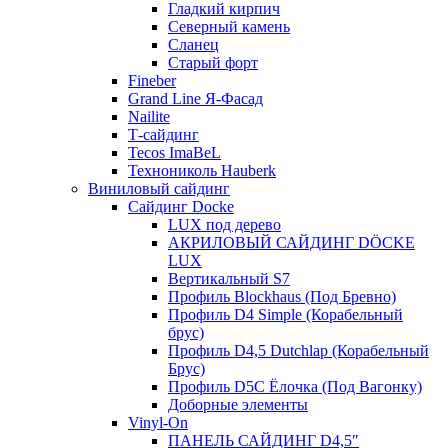
Гладкий кирпич
Северный камень
Сланец
Старый форт
Fineber
Grand Line Я-Фасад
Nailite
Т-сайдинг
Tecos ImaBeL
Технониколь Hauberk
Виниловый сайдинг
Сайдинг Docke
LUX под дерево
АКРИЛОВЫЙ САЙДИНГ DÖCKE
LUX
Вертикальный S7
Профиль Blockhaus (Под Бревно)
Профиль D4 Simple (Корабельный
брус)
Профиль D4,5 Dutchlap (Корабельный
Брус)
Профиль D5C Ёлочка (Под Вагонку)
Доборные элементы
Vinyl-On
ПАНЕЛЬ САЙДИНГ D4,5″