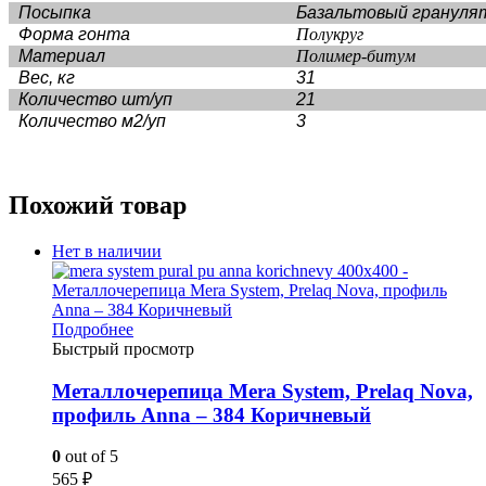
Посыпка
Базальтовый грануля
Форма гонта
Полукруг
Материал
Полимер-битум
Вес, кг
31
Количество шт/уп
21
Количество м2/уп
3
Похожий товар
Нет в наличии
Подробнее
Быстрый просмотр
Металлочерепица Mera System, Prelaq Nova,
профиль Anna – 384 Коричневый
0
out of 5
565
₽