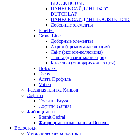
BLOCKHOUSE
ПАНЕЛЬ САЙДИНГ D4.5″
DUTCHLAP
ПАНЕЛЬ САЙДИНГ LOGISTIC D4D
Доборные элементы
FineBer
Grand Line
Доборные элементы
Акрил (премиум-коллекция)
Лайт (эконом-коллекция)
Tundra (дизайн-коллекция)
Классика (стандарт-коллекция)
Holzplast
Tecos
Альта-Профиль
Mitten
Фасадная плитка Каньон
Софиты
Софиты Bryza
Софиты Gamrat
Фиброцемент
Eternit Cedral
Фиброцементные панели Decover
Водостоки
Металлические водостоки