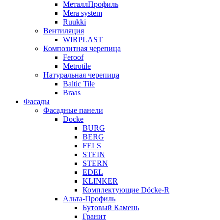
МеталлПрофиль
Mera system
Ruukki
Вентиляция
WIRPLAST
Композитная черепица
Feroof
Metrotile
Натуральная черепица
Baltic Tile
Braas
Фасады
Фасадные панели
Docke
BURG
BERG
FELS
STEIN
STERN
EDEL
KLINKER
Комплектующие Döcke-R
Альта-Профиль
Бутовый Камень
Гранит