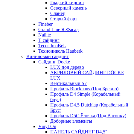
Гладкий кирпич
Северный камень
Сланец
Старый форт
Fineber
Grand Line Я-Фасад
Nailite
Т-сайдинг
Tecos ImaBeL
Технониколь Hauberk
Виниловый сайдинг
Сайдинг Docke
LUX под дерево
АКРИЛОВЫЙ САЙДИНГ DÖCKE
LUX
Вертикальный S7
Профиль Blockhaus (Под Бревно)
Профиль D4 Simple (Корабельный
брус)
Профиль D4,5 Dutchlap (Корабельный
Брус)
Профиль D5C Ёлочка (Под Вагонку)
Доборные элементы
Vinyl-On
ПАНЕЛЬ САЙДИНГ D4,5″