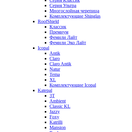
Серия Классик
Серия Ультра
Многослойная черепица
Комплектующие Shinglas
RoofShield
Классик
Премиум
Фемили Лайт
Фемили Эко Лайт
Icopal
Antik
Claro
Claro Antik
Natur
Tema
XL
Комплектующие Icopal
Katepal
3T
Ambient
Classic KL
Jazzy
Foxy
Katrilli
Mansion