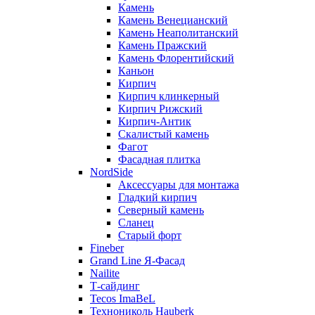
Камень
Камень Венецианский
Камень Неаполитанский
Камень Пражский
Камень Флорентийский
Каньон
Кирпич
Кирпич клинкерный
Кирпич Рижский
Кирпич-Антик
Скалистый камень
Фагот
Фасадная плитка
NordSide
Аксессуары для монтажа
Гладкий кирпич
Северный камень
Сланец
Старый форт
Fineber
Grand Line Я-Фасад
Nailite
Т-сайдинг
Tecos ImaBeL
Технониколь Hauberk