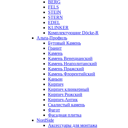
BERG
FELS
STEIN
STERN
EDEL
KLINKER
Комплектующие Döcke-R
Альта-Профиль
Бутовый Камень
Гранит
Камень
Камень Венецианский
Камень Неаполитанский
Камень Пражский
Камень Флорентийский
Каньон
Кирпич
Кирпич клинкерный
Кирпич Рижский
Кирпич-Антик
Скалистый камень
Фагот
Фасадная плитка
NordSide
Аксессуары для монтажа