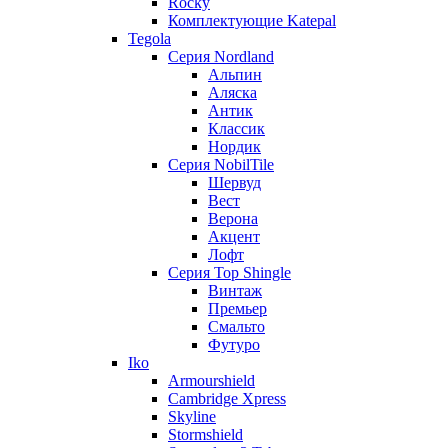
Rocky
Комплектующие Katepal
Tegola
Серия Nordland
Альпин
Аляска
Антик
Классик
Нордик
Серия NobilTile
Шервуд
Вест
Верона
Акцент
Лофт
Серия Top Shingle
Винтаж
Премьер
Смальто
Футуро
Iko
Armourshield
Cambridge Xpress
Skyline
Stormshield