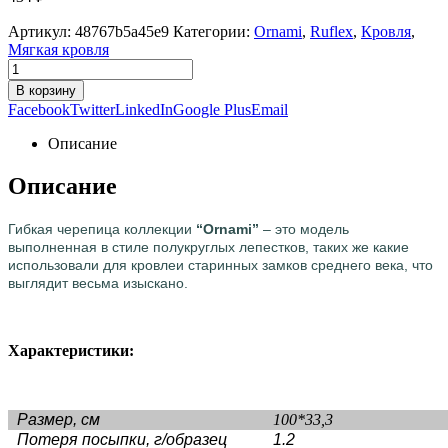
Артикул:
48767b5a45e9
Категории:
Ornami
,
Ruflex
,
Кровля
,
Мягкая кровля
В корзину
Facebook
Twitter
LinkedIn
Google Plus
Email
Описание
Описание
Гибкая черепица коллекции
“Ornami”
– это модель
выполненная в стиле полукруглых лепестков, таких же какие
использовали для кровлеи старинных замков среднего века, что
выглядит весьма изыскано.
Характеристики:
Размер, см
100*33,3
Потеря посыпки, г/образец
1.2