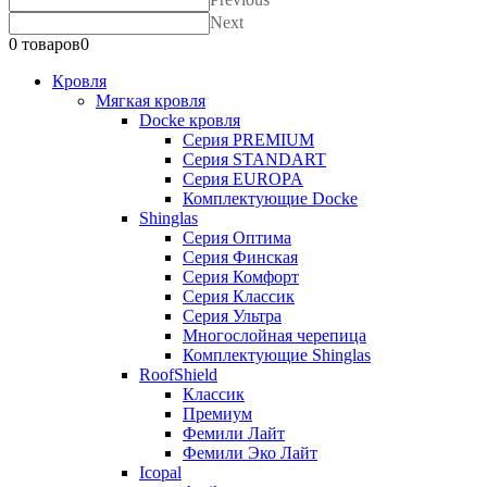
Next
0 товаров
0
Кровля
Мягкая кровля
Docke кровля
Серия PREMIUM
Серия STANDART
Серия EUROPA
Комплектующие Docke
Shinglas
Серия Оптима
Серия Финская
Серия Комфорт
Серия Классик
Серия Ультра
Многослойная черепица
Комплектующие Shinglas
RoofShield
Классик
Премиум
Фемили Лайт
Фемили Эко Лайт
Icopal