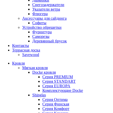
Дымники
Снегозадержатели
Указатели ветра
Флюгера
Аксессуары для сайдинга
Софиты
Устройство обрешетки
Фурнитура
Саморезы
Деревянный брусок
Контакты
Террасная доска
Savewood
Кровля
Мягкая кровля
Docke кровля
Серия PREMIUM
Серия STANDART
Серия EUROPA
Комплектующие Docke
Shinglas
Серия Оптима
Серия Финская
Серия Комфорт