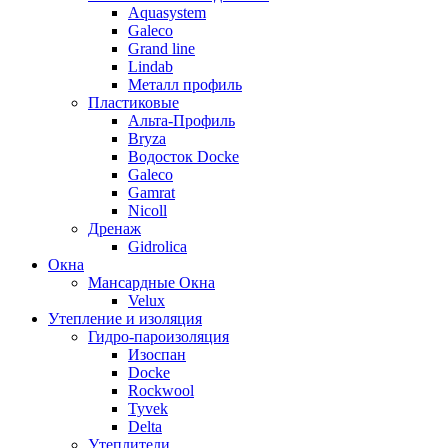
Aquasystem
Galeco
Grand line
Lindab
Металл профиль
Пластиковые
Альта-Профиль
Bryza
Водосток Docke
Galeco
Gamrat
Nicoll
Дренаж
Gidrolica
Окна
Мансардные Окна
Velux
Утепление и изоляция
Гидро-пароизоляция
Изоспан
Docke
Rockwool
Tyvek
Delta
Утеплители