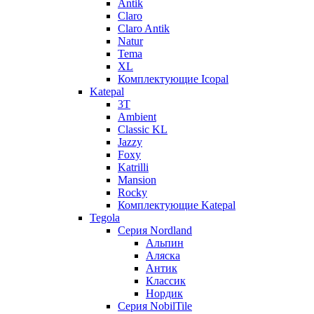
Antik
Claro
Claro Antik
Natur
Tema
XL
Комплектующие Icopal
Katepal
3T
Ambient
Classic KL
Jazzy
Foxy
Katrilli
Mansion
Rocky
Комплектующие Katepal
Tegola
Серия Nordland
Альпин
Аляска
Антик
Классик
Нордик
Серия NobilTile