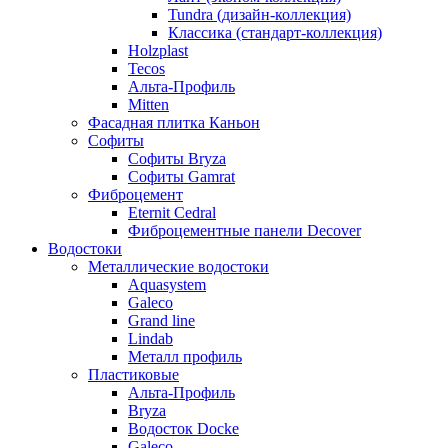
Tundra (дизайн-коллекция)
Классика (стандарт-коллекция)
Holzplast
Tecos
Альта-Профиль
Mitten
Фасадная плитка Каньон
Софиты
Софиты Bryza
Софиты Gamrat
Фиброцемент
Eternit Cedral
Фиброцементные панели Decover
Водостоки
Металлические водостоки
Aquasystem
Galeco
Grand line
Lindab
Металл профиль
Пластиковые
Альта-Профиль
Bryza
Водосток Docke
Galeco