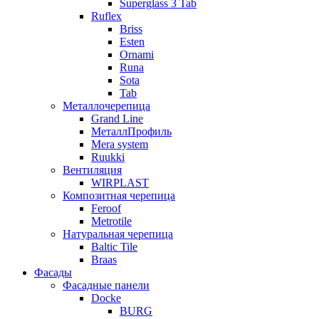
Superglass 3 Tab
Ruflex
Briss
Esten
Ornami
Runa
Sota
Tab
Металлочерепица
Grand Line
МеталлПрофиль
Mera system
Ruukki
Вентиляция
WIRPLAST
Композитная черепица
Feroof
Metrotile
Натуральная черепица
Baltic Tile
Braas
Фасады
Фасадные панели
Docke
BURG