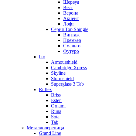
Шервуд
Вест
Верона
Акцент
Лофт
Серия Top Shingle
Винтаж
Премьер
Смальто
Футуро
Iko
Armourshield
Cambridge Xpress
Skyline
Stormshield
Superglass 3 Tab
Ruflex
Briss
Esten
Ornami
Runa
Sota
Tab
Металлочерепица
Grand Line