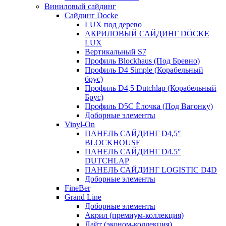
Виниловый сайдинг
Сайдинг Docke
LUX под дерево
АКРИЛОВЫЙ САЙДИНГ DÖCKE
LUX
Вертикальный S7
Профиль Blockhaus (Под Бревно)
Профиль D4 Simple (Корабельный
брус)
Профиль D4,5 Dutchlap (Корабельный
Брус)
Профиль D5C Ёлочка (Под Вагонку)
Доборные элементы
Vinyl-On
ПАНЕЛЬ САЙДИНГ D4,5″
BLOCKHOUSE
ПАНЕЛЬ САЙДИНГ D4.5″
DUTCHLAP
ПАНЕЛЬ САЙДИНГ LOGISTIC D4D
Доборные элементы
FineBer
Grand Line
Доборные элементы
Акрил (премиум-коллекция)
Лайт (эконом-коллекция)