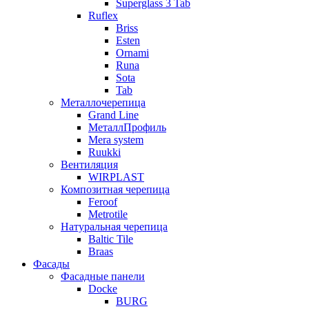
Superglass 3 Tab
Ruflex
Briss
Esten
Ornami
Runa
Sota
Tab
Металлочерепица
Grand Line
МеталлПрофиль
Mera system
Ruukki
Вентиляция
WIRPLAST
Композитная черепица
Feroof
Metrotile
Натуральная черепица
Baltic Tile
Braas
Фасады
Фасадные панели
Docke
BURG