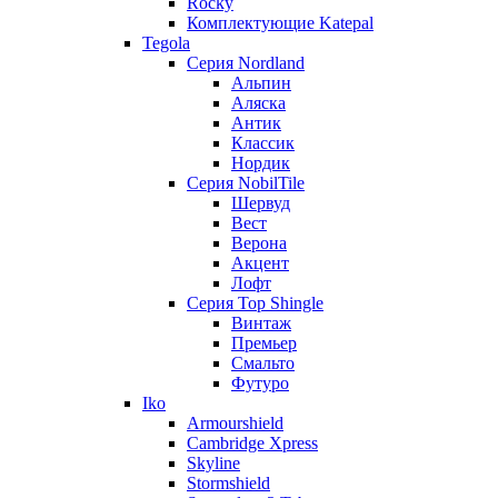
Rocky
Комплектующие Katepal
Tegola
Серия Nordland
Альпин
Аляска
Антик
Классик
Нордик
Серия NobilTile
Шервуд
Вест
Верона
Акцент
Лофт
Серия Top Shingle
Винтаж
Премьер
Смальто
Футуро
Iko
Armourshield
Cambridge Xpress
Skyline
Stormshield