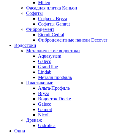
Mitten
Фасадная плитка Каньон
Софиты
Софиты Bryza
Софиты Gamrat
Фиброцемент
Eternit Cedral
Фиброцементные панели Decover
Водостоки
Металлические водостоки
Aquasystem
Galeco
Grand line
Lindab
Металл профиль
Пластиковые
Альта-Профиль
Bryza
Водосток Docke
Galeco
Gamrat
Nicoll
Дренаж
Gidrolica
Окна