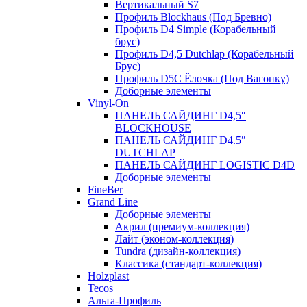
Вертикальный S7
Профиль Blockhaus (Под Бревно)
Профиль D4 Simple (Корабельный
брус)
Профиль D4,5 Dutchlap (Корабельный
Брус)
Профиль D5C Ёлочка (Под Вагонку)
Доборные элементы
Vinyl-On
ПАНЕЛЬ САЙДИНГ D4,5″
BLOCKHOUSE
ПАНЕЛЬ САЙДИНГ D4.5″
DUTCHLAP
ПАНЕЛЬ САЙДИНГ LOGISTIC D4D
Доборные элементы
FineBer
Grand Line
Доборные элементы
Акрил (премиум-коллекция)
Лайт (эконом-коллекция)
Tundra (дизайн-коллекция)
Классика (стандарт-коллекция)
Holzplast
Tecos
Альта-Профиль