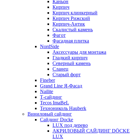
Каньон
Кирпич
Кирпич клинкерный
Кирпич Рижский
Кирпич-Антик
Скалистый камень
Фагот
Фасадная плитка
NordSide
Аксессуары для монтажа
Гладкий кирпич
Северный камень
Сланец
Старый форт
Fineber
Grand Line Я-Фасад
Nailite
Т-сайдинг
Tecos ImaBeL
Технониколь Hauberk
Виниловый сайдинг
Сайдинг Docke
LUX под дерево
АКРИЛОВЫЙ САЙДИНГ DÖCKE
LUX