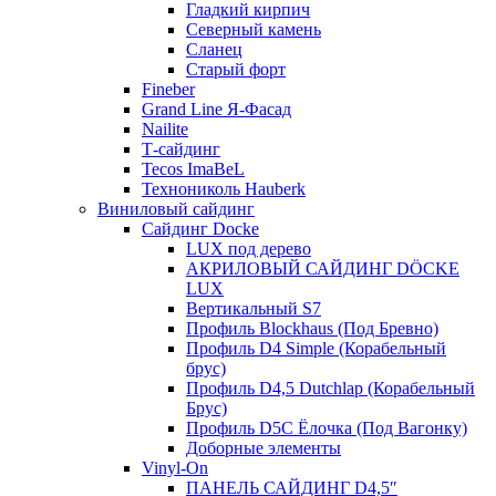
Гладкий кирпич
Северный камень
Сланец
Старый форт
Fineber
Grand Line Я-Фасад
Nailite
Т-сайдинг
Tecos ImaBeL
Технониколь Hauberk
Виниловый сайдинг
Сайдинг Docke
LUX под дерево
АКРИЛОВЫЙ САЙДИНГ DÖCKE
LUX
Вертикальный S7
Профиль Blockhaus (Под Бревно)
Профиль D4 Simple (Корабельный
брус)
Профиль D4,5 Dutchlap (Корабельный
Брус)
Профиль D5C Ёлочка (Под Вагонку)
Доборные элементы
Vinyl-On
ПАНЕЛЬ САЙДИНГ D4,5″