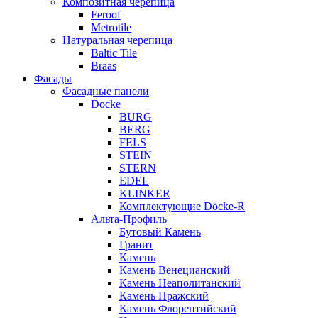
Композитная черепица
Feroof
Metrotile
Натуральная черепица
Baltic Tile
Braas
Фасады
Фасадные панели
Docke
BURG
BERG
FELS
STEIN
STERN
EDEL
KLINKER
Комплектующие Döcke-R
Альта-Профиль
Бутовый Камень
Гранит
Камень
Камень Венецианский
Камень Неаполитанский
Камень Пражский
Камень Флорентийский