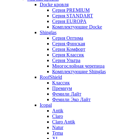
Docke кровля
Серия PREMIUM
Серия STANDART
Серия EUROPA
Комплектующие Docke
Shinglas
Серия Оптима
Серия Финская
Серия Комфорт
Серия Классик
Серия Ультра
Многослойная черепица
Комплектующие Shinglas
RoofShield
Классик
Премиум
Фемили Лайт
Фемили Эко Лайт
Icopal
Antik
Claro
Claro Antik
Natur
Tema
XL