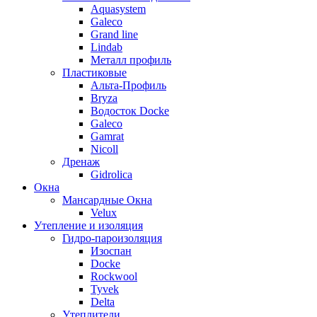
Aquasystem
Galeco
Grand line
Lindab
Металл профиль
Пластиковые
Альта-Профиль
Bryza
Водосток Docke
Galeco
Gamrat
Nicoll
Дренаж
Gidrolica
Окна
Мансардные Окна
Velux
Утепление и изоляция
Гидро-пароизоляция
Изоспан
Docke
Rockwool
Tyvek
Delta
Утеплители