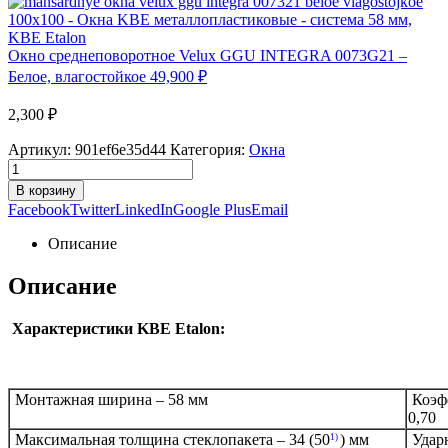
Окно среднеповоротное Velux GGU INTEGRA 0073G21 –
Белое, влагостойкое
49,900
₽
2,300
₽
Артикул:
901ef6e35d44
Категория:
Окна
В корзину
Facebook
Twitter
LinkedIn
Google Plus
Email
Описание
Описание
Характеристики KBE Etalon:
Монтажная ширина – 58 мм
Коэфф
0,70
Максимальная толщина стеклопакета – 34 (50
) мм
Ударн
1)