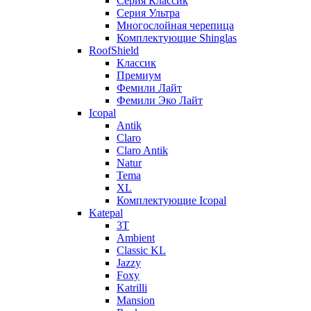
Серия Классик
Серия Ультра
Многослойная черепица
Комплектующие Shinglas
RoofShield
Классик
Премиум
Фемили Лайт
Фемили Эко Лайт
Icopal
Antik
Claro
Claro Antik
Natur
Tema
XL
Комплектующие Icopal
Katepal
3T
Ambient
Classic KL
Jazzy
Foxy
Katrilli
Mansion