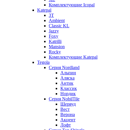
Комплектующие Icopal
Katepal
3T
Ambient
Classic KL
Jazzy
Foxy
Katrilli
Mansion
Rocky
Комплектующие Katepal
Tegola
Серия Nordland
Альпин
Аляска
Антик
Классик
Нордик
Серия NobilTile
Шервуд
Вест
Верона
Акцент
Лофт