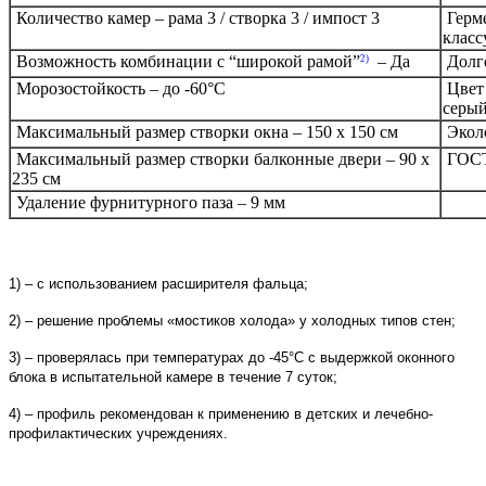
Количество камер – рама 3 / створка 3 / импост 3
Герме
класс
Возможность комбинации с “широкой рамой”
– Да
Долго
2)
Морозостойкость – до -60°С
Цвет 
серы
Максимальный размер створки окна – 150 х 150 см
Эколо
Максимальный размер створки балконные двери – 90 х
ГОСТ
235 см
Удаление фурнитурного паза – 9 мм
1) – с использованием расширителя фальца;
2) – решение проблемы «мостиков холода» у холодных типов стен;
3) – проверялась при температурах до -45°С с выдержкой о
конного
блока в испытательной камере в течение 7 суток;
4) – профиль рекомендован к применению в детских и л
ечебно-
профилактических учреждениях.