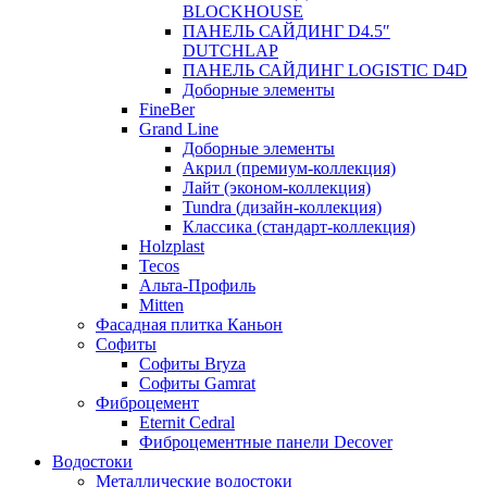
BLOCKHOUSE
ПАНЕЛЬ САЙДИНГ D4.5″
DUTCHLAP
ПАНЕЛЬ САЙДИНГ LOGISTIC D4D
Доборные элементы
FineBer
Grand Line
Доборные элементы
Акрил (премиум-коллекция)
Лайт (эконом-коллекция)
Tundra (дизайн-коллекция)
Классика (стандарт-коллекция)
Holzplast
Tecos
Альта-Профиль
Mitten
Фасадная плитка Каньон
Софиты
Софиты Bryza
Софиты Gamrat
Фиброцемент
Eternit Cedral
Фиброцементные панели Decover
Водостоки
Металлические водостоки