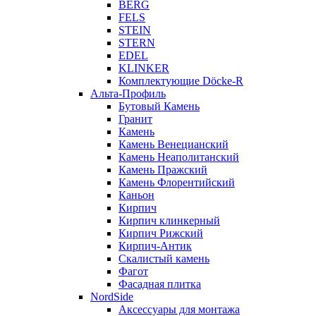
BERG
FELS
STEIN
STERN
EDEL
KLINKER
Комплектующие Döcke-R
Альта-Профиль
Бутовый Камень
Гранит
Камень
Камень Венецианский
Камень Неаполитанский
Камень Пражский
Камень Флорентийский
Каньон
Кирпич
Кирпич клинкерный
Кирпич Рижский
Кирпич-Антик
Скалистый камень
Фагот
Фасадная плитка
NordSide
Аксессуары для монтажа