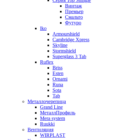
Серия Top Shingle
Винтаж
Премьер
Смальто
Футуро
Iko
Armourshield
Cambridge Xpress
Skyline
Stormshield
Superglass 3 Tab
Ruflex
Briss
Esten
Ornami
Runa
Sota
Tab
Металлочерепица
Grand Line
МеталлПрофиль
Mera system
Ruukki
Вентиляция
WIRPLAST