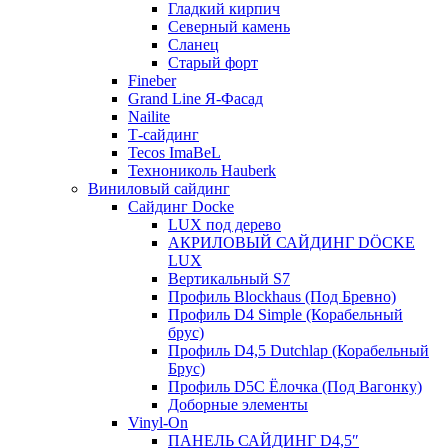
Гладкий кирпич
Северный камень
Сланец
Старый форт
Fineber
Grand Line Я-Фасад
Nailite
Т-сайдинг
Tecos ImaBeL
Технониколь Hauberk
Виниловый сайдинг
Сайдинг Docke
LUX под дерево
АКРИЛОВЫЙ САЙДИНГ DÖCKE
LUX
Вертикальный S7
Профиль Blockhaus (Под Бревно)
Профиль D4 Simple (Корабельный
брус)
Профиль D4,5 Dutchlap (Корабельный
Брус)
Профиль D5C Ёлочка (Под Вагонку)
Доборные элементы
Vinyl-On
ПАНЕЛЬ САЙДИНГ D4,5″