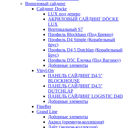
Виниловый сайдинг
Сайдинг Docke
LUX под дерево
АКРИЛОВЫЙ САЙДИНГ DÖCKE
LUX
Вертикальный S7
Профиль Blockhaus (Под Бревно)
Профиль D4 Simple (Корабельный
брус)
Профиль D4,5 Dutchlap (Корабельный
Брус)
Профиль D5C Ёлочка (Под Вагонку)
Доборные элементы
Vinyl-On
ПАНЕЛЬ САЙДИНГ D4,5″
BLOCKHOUSE
ПАНЕЛЬ САЙДИНГ D4.5″
DUTCHLAP
ПАНЕЛЬ САЙДИНГ LOGISTIC D4D
Доборные элементы
FineBer
Grand Line
Доборные элементы
Акрил (премиум-коллекция)
Лайт (эконом-коллекция)