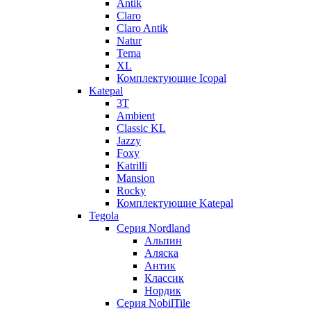
Antik
Claro
Claro Antik
Natur
Tema
XL
Комплектующие Icopal
Katepal
3T
Ambient
Classic KL
Jazzy
Foxy
Katrilli
Mansion
Rocky
Комплектующие Katepal
Tegola
Серия Nordland
Альпин
Аляска
Антик
Классик
Нордик
Серия NobilTile