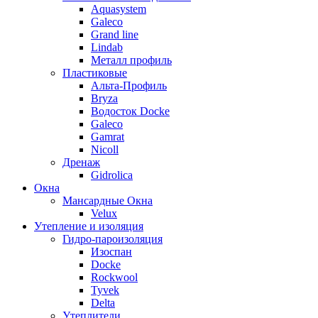
Aquasystem
Galeco
Grand line
Lindab
Металл профиль
Пластиковые
Альта-Профиль
Bryza
Водосток Docke
Galeco
Gamrat
Nicoll
Дренаж
Gidrolica
Окна
Мансардные Окна
Velux
Утепление и изоляция
Гидро-пароизоляция
Изоспан
Docke
Rockwool
Tyvek
Delta
Утеплители