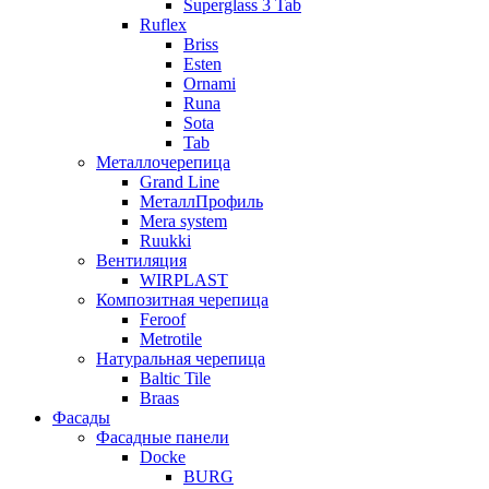
Superglass 3 Tab
Ruflex
Briss
Esten
Ornami
Runa
Sota
Tab
Металлочерепица
Grand Line
МеталлПрофиль
Mera system
Ruukki
Вентиляция
WIRPLAST
Композитная черепица
Feroof
Metrotile
Натуральная черепица
Baltic Tile
Braas
Фасады
Фасадные панели
Docke
BURG