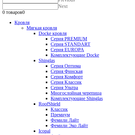
Next
0 товаров
0
Кровля
Мягкая кровля
Docke кровля
Серия PREMIUM
Серия STANDART
Серия EUROPA
Комплектующие Docke
Shinglas
Серия Оптима
Серия Финская
Серия Комфорт
Серия Классик
Серия Ультра
Многослойная черепица
Комплектующие Shinglas
RoofShield
Классик
Премиум
Фемили Лайт
Фемили Эко Лайт
Icopal