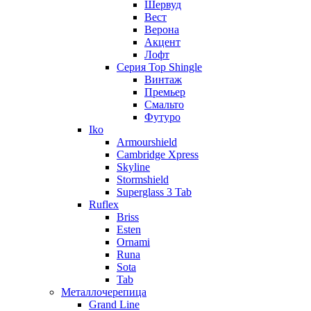
Шервуд
Вест
Верона
Акцент
Лофт
Серия Top Shingle
Винтаж
Премьер
Смальто
Футуро
Iko
Armourshield
Cambridge Xpress
Skyline
Stormshield
Superglass 3 Tab
Ruflex
Briss
Esten
Ornami
Runa
Sota
Tab
Металлочерепица
Grand Line