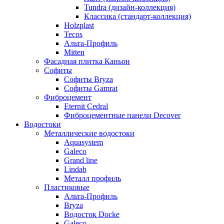
Tundra (дизайн-коллекция)
Классика (стандарт-коллекция)
Holzplast
Tecos
Альта-Профиль
Mitten
Фасадная плитка Каньон
Софиты
Софиты Bryza
Софиты Gamrat
Фиброцемент
Eternit Cedral
Фиброцементные панели Decover
Водостоки
Металлические водостоки
Aquasystem
Galeco
Grand line
Lindab
Металл профиль
Пластиковые
Альта-Профиль
Bryza
Водосток Docke
Galeco