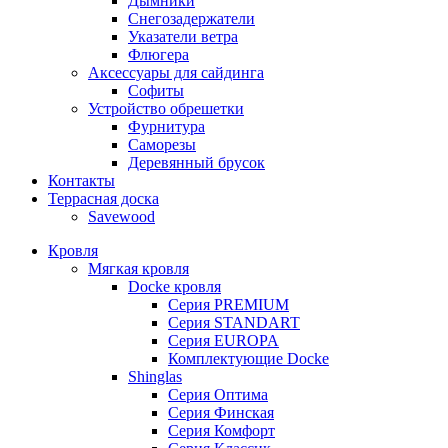
Дымники
Снегозадержатели
Указатели ветра
Флюгера
Аксессуары для сайдинга
Софиты
Устройство обрешетки
Фурнитура
Саморезы
Деревянный брусок
Контакты
Террасная доска
Savewood
Кровля
Мягкая кровля
Docke кровля
Серия PREMIUM
Серия STANDART
Серия EUROPA
Комплектующие Docke
Shinglas
Серия Оптима
Серия Финская
Серия Комфорт