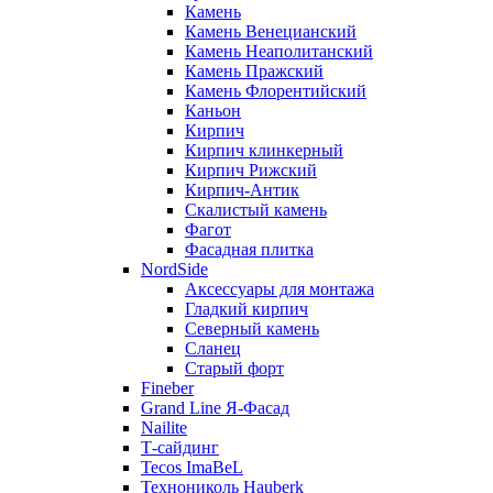
Камень
Камень Венецианский
Камень Неаполитанский
Камень Пражский
Камень Флорентийский
Каньон
Кирпич
Кирпич клинкерный
Кирпич Рижский
Кирпич-Антик
Скалистый камень
Фагот
Фасадная плитка
NordSide
Аксессуары для монтажа
Гладкий кирпич
Северный камень
Сланец
Старый форт
Fineber
Grand Line Я-Фасад
Nailite
Т-сайдинг
Tecos ImaBeL
Технониколь Hauberk