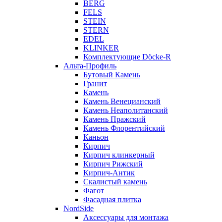
BERG
FELS
STEIN
STERN
EDEL
KLINKER
Комплектующие Döcke-R
Альта-Профиль
Бутовый Камень
Гранит
Камень
Камень Венецианский
Камень Неаполитанский
Камень Пражский
Камень Флорентийский
Каньон
Кирпич
Кирпич клинкерный
Кирпич Рижский
Кирпич-Антик
Скалистый камень
Фагот
Фасадная плитка
NordSide
Аксессуары для монтажа