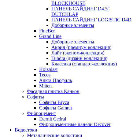
BLOCKHOUSE
ПАНЕЛЬ САЙДИНГ D4.5″
DUTCHLAP
ПАНЕЛЬ САЙДИНГ LOGISTIC D4D
Доборные элементы
FineBer
Grand Line
Доборные элементы
Акрил (премиум-коллекция)
Лайт (эконом-коллекция)
Tundra (дизайн-коллекция)
Классика (стандарт-коллекция)
Holzplast
Tecos
Альта-Профиль
Mitten
Фасадная плитка Каньон
Софиты
Софиты Bryza
Софиты Gamrat
Фиброцемент
Eternit Cedral
Фиброцементные панели Decover
Водостоки
Металлические водостоки