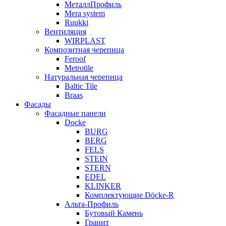
МеталлПрофиль
Mera system
Ruukki
Вентиляция
WIRPLAST
Композитная черепица
Feroof
Metrotile
Натуральная черепица
Baltic Tile
Braas
Фасады
Фасадные панели
Docke
BURG
BERG
FELS
STEIN
STERN
EDEL
KLINKER
Комплектующие Döcke-R
Альта-Профиль
Бутовый Камень
Гранит