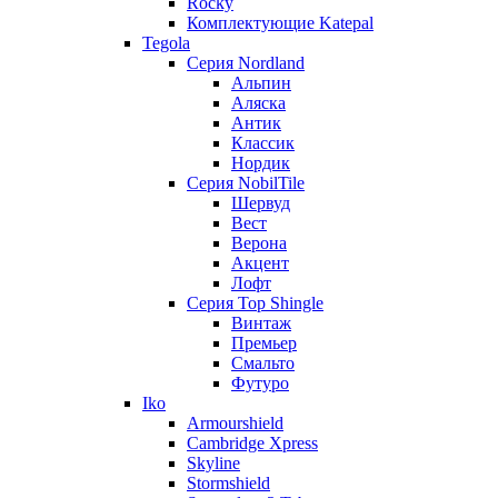
Rocky
Комплектующие Katepal
Tegola
Серия Nordland
Альпин
Аляска
Антик
Классик
Нордик
Серия NobilTile
Шервуд
Вест
Верона
Акцент
Лофт
Серия Top Shingle
Винтаж
Премьер
Смальто
Футуро
Iko
Armourshield
Cambridge Xpress
Skyline
Stormshield