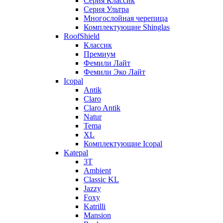
Серия Классик
Серия Ультра
Многослойная черепица
Комплектующие Shinglas
RoofShield
Классик
Премиум
Фемили Лайт
Фемили Эко Лайт
Icopal
Antik
Claro
Claro Antik
Natur
Tema
XL
Комплектующие Icopal
Katepal
3T
Ambient
Classic KL
Jazzy
Foxy
Katrilli
Mansion