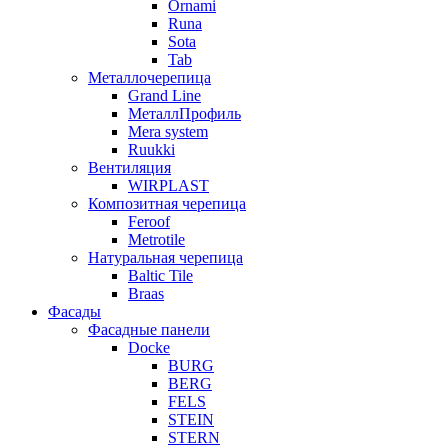
Ornami
Runa
Sota
Tab
Металлочерепица
Grand Line
МеталлПрофиль
Mera system
Ruukki
Вентиляция
WIRPLAST
Композитная черепица
Feroof
Metrotile
Натуральная черепица
Baltic Tile
Braas
Фасады
Фасадные панели
Docke
BURG
BERG
FELS
STEIN
STERN