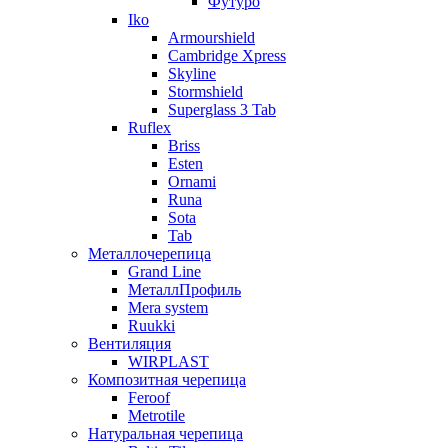
Футуро
Iko
Armourshield
Cambridge Xpress
Skyline
Stormshield
Superglass 3 Tab
Ruflex
Briss
Esten
Ornami
Runa
Sota
Tab
Металлочерепица
Grand Line
МеталлПрофиль
Mera system
Ruukki
Вентиляция
WIRPLAST
Композитная черепица
Feroof
Metrotile
Натуральная черепица