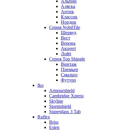
Альпин
Аляска
Антик
Классик
Нордик
Серия NobilTile
Шервуд
Вест
Верона
Акцент
Лофт
Серия Top Shingle
Винтаж
Премьер
Смальто
Футуро
Iko
Armourshield
Cambridge Xpress
Skyline
Stormshield
Superglass 3 Tab
Ruflex
Briss
Esten