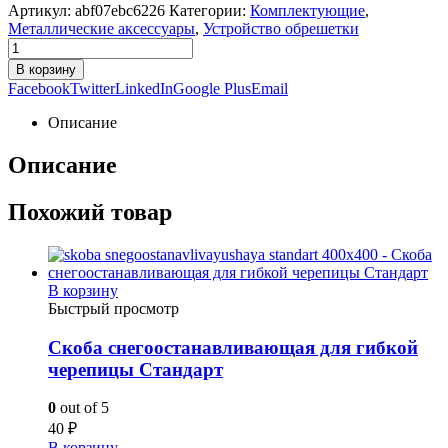
Артикул:
abf07ebc6226
Категории:
Комплектующие
,
Металлические аксессуары
,
Устройство обрешетки
В корзину
Facebook
Twitter
LinkedIn
Google Plus
Email
Описание
Описание
Похожий товар
В корзину
Быстрый просмотр
Скоба снегоостанавливающая для гибкой
черепицы Стандарт
0
out of 5
40
₽
В корзину