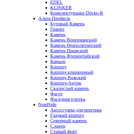
EDEL
KLINKER
Комплектующие Döcke-R
Альта-Профиль
Бутовый Камень
Гранит
Камень
Камень Венецианский
Камень Неаполитанский
Камень Пражский
Камень Флорентийский
Каньон
Кирпич
Кирпич клинкерный
Кирпич Рижский
Кирпич-Антик
Скалистый камень
Фагот
Фасадная плитка
NordSide
Аксессуары для монтажа
Гладкий кирпич
Северный камень
Сланец
Старый форт