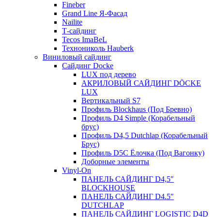
Fineber
Grand Line Я-Фасад
Nailite
Т-сайдинг
Tecos ImaBeL
Технониколь Hauberk
Виниловый сайдинг
Сайдинг Docke
LUX под дерево
АКРИЛОВЫЙ САЙДИНГ DÖCKE
LUX
Вертикальный S7
Профиль Blockhaus (Под Бревно)
Профиль D4 Simple (Корабельный
брус)
Профиль D4,5 Dutchlap (Корабельный
Брус)
Профиль D5C Ёлочка (Под Вагонку)
Доборные элементы
Vinyl-On
ПАНЕЛЬ САЙДИНГ D4,5″
BLOCKHOUSE
ПАНЕЛЬ САЙДИНГ D4.5″
DUTCHLAP
ПАНЕЛЬ САЙДИНГ LOGISTIC D4D