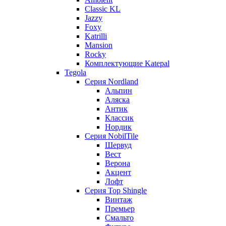
Classic KL
Jazzy
Foxy
Katrilli
Mansion
Rocky
Комплектующие Katepal
Tegola
Серия Nordland
Альпин
Аляска
Антик
Классик
Нордик
Серия NobilTile
Шервуд
Вест
Верона
Акцент
Лофт
Серия Top Shingle
Винтаж
Премьер
Смальто