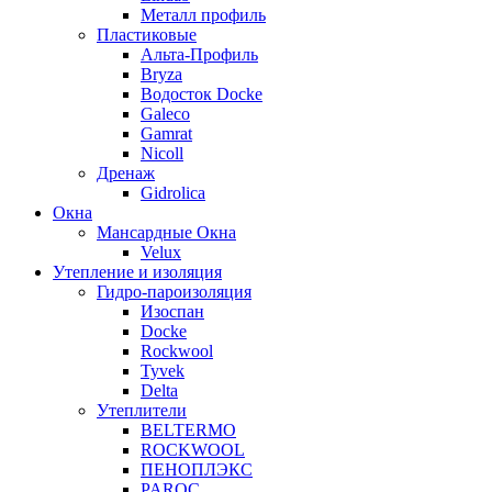
Металл профиль
Пластиковые
Альта-Профиль
Bryza
Водосток Docke
Galeco
Gamrat
Nicoll
Дренаж
Gidrolica
Окна
Мансардные Окна
Velux
Утепление и изоляция
Гидро-пароизоляция
Изоспан
Docke
Rockwool
Tyvek
Delta
Утеплители
BELTERMO
ROCKWOOL
ПЕНОПЛЭКС
PAROC