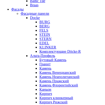
Baltic Tile
Braas
Фасады
Фасадные панели
Docke
BURG
BERG
FELS
STEIN
STERN
EDEL
KLINKER
Комплектующие Döcke-R
Альта-Профиль
Бутовый Камень
Гранит
Камень
Камень Венецианский
Камень Неаполитанский
Камень Пражский
Камень Флорентийский
Каньон
Кирпич
Кирпич клинкерный
Кирпич Рижский