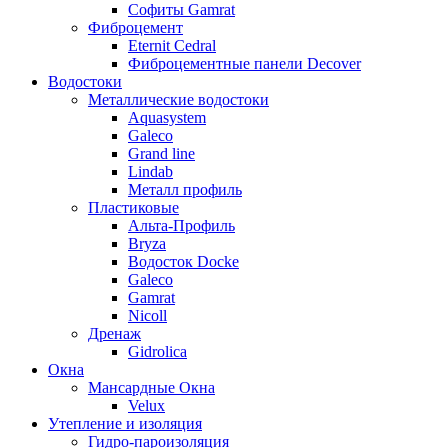
Софиты Gamrat
Фиброцемент
Eternit Cedral
Фиброцементные панели Decover
Водостоки
Металлические водостоки
Aquasystem
Galeco
Grand line
Lindab
Металл профиль
Пластиковые
Альта-Профиль
Bryza
Водосток Docke
Galeco
Gamrat
Nicoll
Дренаж
Gidrolica
Окна
Мансардные Окна
Velux
Утепление и изоляция
Гидро-пароизоляция