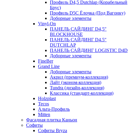
Профиль D4,5 Dutchlap (Корабельный
Брус)
Профиль D5C Ёлочка (Под Вагонку)
Доборные элементы
Vinyl-On
ПАНЕЛЬ САЙДИНГ D4,5″
BLOCKHOUSE
ПАНЕЛЬ САЙДИНГ D4.5″
DUTCHLAP
ПАНЕЛЬ САЙДИНГ LOGISTIC D4D
Доборные элементы
FineBer
Grand Line
Доборные элементы
Акрил (премиум-коллекция)
Лайт (эконом-коллекция)
Tundra (дизайн-коллекция)
Классика (стандарт-коллекция)
Holzplast
Tecos
Альта-Профиль
Mitten
Фасадная плитка Каньон
Софиты
Софиты Bryza