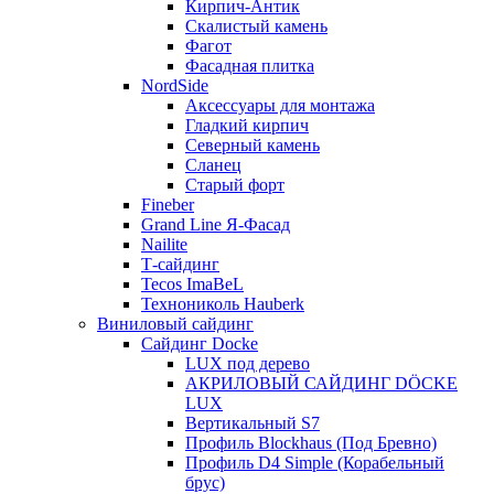
Кирпич-Антик
Скалистый камень
Фагот
Фасадная плитка
NordSide
Аксессуары для монтажа
Гладкий кирпич
Северный камень
Сланец
Старый форт
Fineber
Grand Line Я-Фасад
Nailite
Т-сайдинг
Tecos ImaBeL
Технониколь Hauberk
Виниловый сайдинг
Сайдинг Docke
LUX под дерево
АКРИЛОВЫЙ САЙДИНГ DÖCKE
LUX
Вертикальный S7
Профиль Blockhaus (Под Бревно)
Профиль D4 Simple (Корабельный
брус)