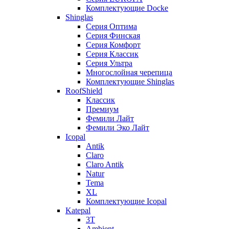
Комплектующие Docke
Shinglas
Серия Оптима
Серия Финская
Серия Комфорт
Серия Классик
Серия Ультра
Многослойная черепица
Комплектующие Shinglas
RoofShield
Классик
Премиум
Фемили Лайт
Фемили Эко Лайт
Icopal
Antik
Claro
Claro Antik
Natur
Tema
XL
Комплектующие Icopal
Katepal
3T
Ambient