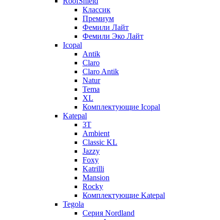
RoofShield
Классик
Премиум
Фемили Лайт
Фемили Эко Лайт
Icopal
Antik
Claro
Claro Antik
Natur
Tema
XL
Комплектующие Icopal
Katepal
3T
Ambient
Classic KL
Jazzy
Foxy
Katrilli
Mansion
Rocky
Комплектующие Katepal
Tegola
Серия Nordland