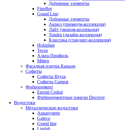
Доборные элементы
FineBer
Grand Line
Доборные элементы
Акрил (премиум-коллекция)
Лайт (эконом-коллекция)
Tundra (дизайн-коллекция)
Классика (стандарт-коллекция)
Holzplast
Tecos
Альта-Профиль
Mitten
Фасадная плитка Каньон
Софиты
Софиты Bryza
Софиты Gamrat
Фиброцемент
Eternit Cedral
Фиброцементные панели Decover
Водостоки
Металлические водостоки
Aquasystem
Galeco
Grand line
Lindab