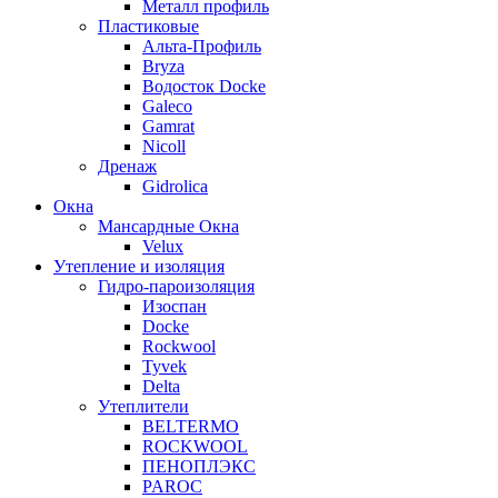
Металл профиль
Пластиковые
Альта-Профиль
Bryza
Водосток Docke
Galeco
Gamrat
Nicoll
Дренаж
Gidrolica
Окна
Мансардные Окна
Velux
Утепление и изоляция
Гидро-пароизоляция
Изоспан
Docke
Rockwool
Tyvek
Delta
Утеплители
BELTERMO
ROCKWOOL
ПЕНОПЛЭКС
PAROC