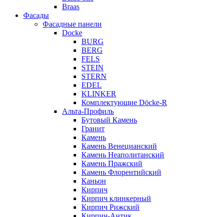
Braas
Фасады
Фасадные панели
Docke
BURG
BERG
FELS
STEIN
STERN
EDEL
KLINKER
Комплектующие Döcke-R
Альта-Профиль
Бутовый Камень
Гранит
Камень
Камень Венецианский
Камень Неаполитанский
Камень Пражский
Камень Флорентийский
Каньон
Кирпич
Кирпич клинкерный
Кирпич Рижский
Кирпич-Антик