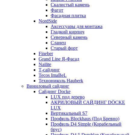
Скалистый камень
Фагот
Фасадная плитка
NordSide
Аксессуары для монтажа
Гладкий кирпич
Северный камень
Сланец
Старый форт
Fineber
Grand Line Я-Фасад
Nailite
Т-сайдинг
Tecos ImaBeL
Технониколь Hauberk
Виниловый сайдинг
Сайдинг Docke
LUX под дерево
АКРИЛОВЫЙ САЙДИНГ DÖCKE
LUX
Вертикальный S7
Профиль Blockhaus (Под Бревно)
Профиль D4 Simple (Корабельный
брус)
Профиль D4,5 Dutchlap (Корабельный