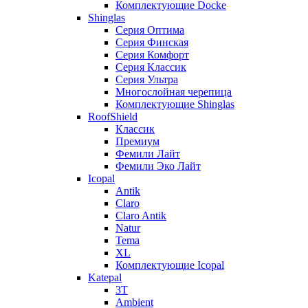
Комплектующие Docke
Shinglas
Серия Оптима
Серия Финская
Серия Комфорт
Серия Классик
Серия Ультра
Многослойная черепица
Комплектующие Shinglas
RoofShield
Классик
Премиум
Фемили Лайт
Фемили Эко Лайт
Icopal
Antik
Claro
Claro Antik
Natur
Tema
XL
Комплектующие Icopal
Katepal
3T
Ambient