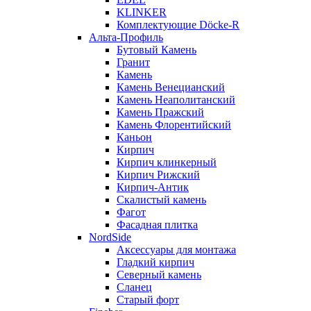
KLINKER
Комплектующие Döcke-R
Альта-Профиль
Бутовый Камень
Гранит
Камень
Камень Венецианский
Камень Неаполитанский
Камень Пражский
Камень Флорентийский
Каньон
Кирпич
Кирпич клинкерный
Кирпич Рижский
Кирпич-Антик
Скалистый камень
Фагот
Фасадная плитка
NordSide
Аксессуары для монтажа
Гладкий кирпич
Северный камень
Сланец
Старый форт