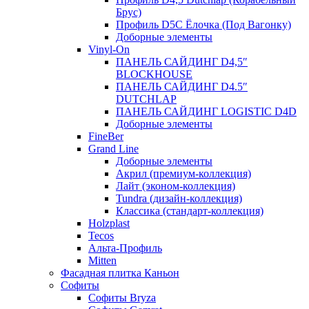
Брус)
Профиль D5C Ёлочка (Под Вагонку)
Доборные элементы
Vinyl-On
ПАНЕЛЬ САЙДИНГ D4,5″
BLOCKHOUSE
ПАНЕЛЬ САЙДИНГ D4.5″
DUTCHLAP
ПАНЕЛЬ САЙДИНГ LOGISTIC D4D
Доборные элементы
FineBer
Grand Line
Доборные элементы
Акрил (премиум-коллекция)
Лайт (эконом-коллекция)
Tundra (дизайн-коллекция)
Классика (стандарт-коллекция)
Holzplast
Tecos
Альта-Профиль
Mitten
Фасадная плитка Каньон
Софиты
Софиты Bryza