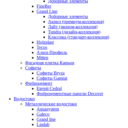
Доборные элементы
FineBer
Grand Line
Доборные элементы
Акрил (премиум-коллекция)
Лайт (эконом-коллекция)
Tundra (дизайн-коллекция)
Классика (стандарт-коллекция)
Holzplast
Tecos
Альта-Профиль
Mitten
Фасадная плитка Каньон
Софиты
Софиты Bryza
Софиты Gamrat
Фиброцемент
Eternit Cedral
Фиброцементные панели Decover
Водостоки
Металлические водостоки
Aquasystem
Galeco
Grand line
Lindab