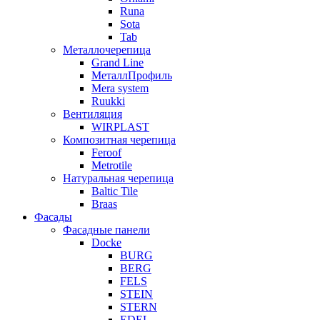
Runa
Sota
Tab
Металлочерепица
Grand Line
МеталлПрофиль
Mera system
Ruukki
Вентиляция
WIRPLAST
Композитная черепица
Feroof
Metrotile
Натуральная черепица
Baltic Tile
Braas
Фасады
Фасадные панели
Docke
BURG
BERG
FELS
STEIN
STERN
EDEL