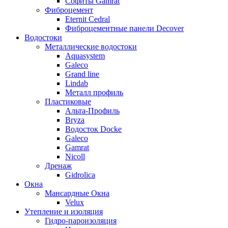
Софиты Gamrat
Фиброцемент
Eternit Cedral
Фиброцементные панели Decover
Водостоки
Металлические водостоки
Aquasystem
Galeco
Grand line
Lindab
Металл профиль
Пластиковые
Альта-Профиль
Bryza
Водосток Docke
Galeco
Gamrat
Nicoll
Дренаж
Gidrolica
Окна
Мансардные Окна
Velux
Утепление и изоляция
Гидро-пароизоляция