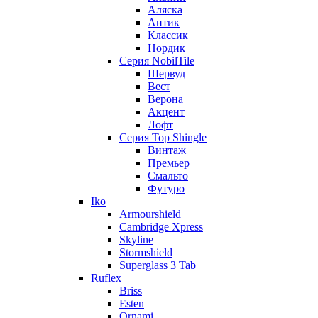
Аляска
Антик
Классик
Нордик
Серия NobilTile
Шервуд
Вест
Верона
Акцент
Лофт
Серия Top Shingle
Винтаж
Премьер
Смальто
Футуро
Iko
Armourshield
Cambridge Xpress
Skyline
Stormshield
Superglass 3 Tab
Ruflex
Briss
Esten
Ornami