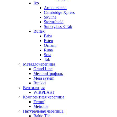
Iko
Armourshield
Cambridge Xpress
Skyline
Stormshield
Superglass 3 Tab
Ruflex
Briss
Esten
Ornami
Runa
Sota
Tab
Металлочерепица
Grand Line
МеталлПрофиль
Mera system
Ruukki
Вентиляция
WIRPLAST
Композитная черепица
Feroof
Metrotile
Натуральная черепица
Baltic Tile