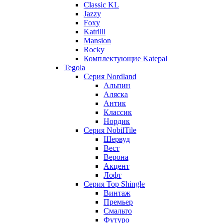
Classic KL
Jazzy
Foxy
Katrilli
Mansion
Rocky
Комплектующие Katepal
Tegola
Серия Nordland
Альпин
Аляска
Антик
Классик
Нордик
Серия NobilTile
Шервуд
Вест
Верона
Акцент
Лофт
Серия Top Shingle
Винтаж
Премьер
Смальто
Футуро