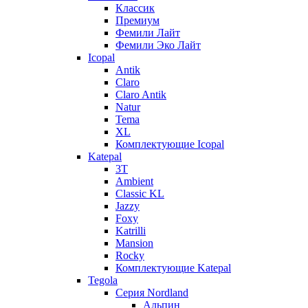
Классик
Премиум
Фемили Лайт
Фемили Эко Лайт
Icopal
Antik
Claro
Claro Antik
Natur
Tema
XL
Комплектующие Icopal
Katepal
3T
Ambient
Classic KL
Jazzy
Foxy
Katrilli
Mansion
Rocky
Комплектующие Katepal
Tegola
Серия Nordland
Альпин