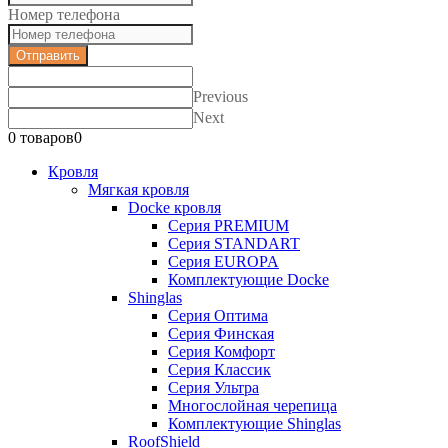
Номер телефона
Отправить
Previous
Next
0 товаров
0
Кровля
Мягкая кровля
Docke кровля
Серия PREMIUM
Серия STANDART
Серия EUROPA
Комплектующие Docke
Shinglas
Серия Оптима
Серия Финская
Серия Комфорт
Серия Классик
Серия Ультра
Многослойная черепица
Комплектующие Shinglas
RoofShield