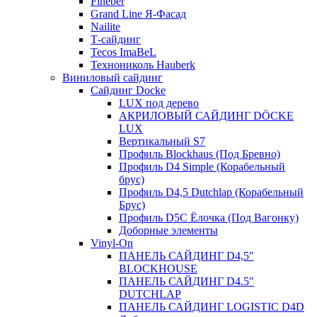
Fineber
Grand Line Я-Фасад
Nailite
Т-сайдинг
Tecos ImaBeL
Технониколь Hauberk
Виниловый сайдинг
Сайдинг Docke
LUX под дерево
АКРИЛОВЫЙ САЙДИНГ DÖCKE
LUX
Вертикальный S7
Профиль Blockhaus (Под Бревно)
Профиль D4 Simple (Корабельный
брус)
Профиль D4,5 Dutchlap (Корабельный
Брус)
Профиль D5C Ёлочка (Под Вагонку)
Доборные элементы
Vinyl-On
ПАНЕЛЬ САЙДИНГ D4,5″
BLOCKHOUSE
ПАНЕЛЬ САЙДИНГ D4.5″
DUTCHLAP
ПАНЕЛЬ САЙДИНГ LOGISTIC D4D