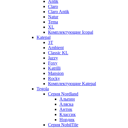
Antik
Claro
Claro Antik
Natur
Tema
XL
Комплектующие Icopal
Katepal
3T
Ambient
Classic KL
Jazzy
Foxy
Katrilli
Mansion
Rocky
Комплектующие Katepal
Tegola
Серия Nordland
Альпин
Аляска
Антик
Классик
Нордик
Серия NobilTile