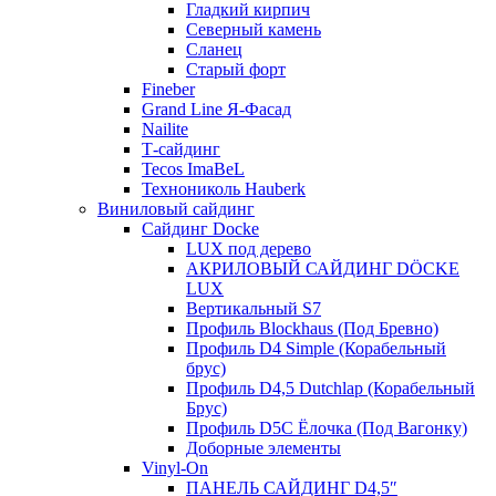
Гладкий кирпич
Северный камень
Сланец
Старый форт
Fineber
Grand Line Я-Фасад
Nailite
Т-сайдинг
Tecos ImaBeL
Технониколь Hauberk
Виниловый сайдинг
Сайдинг Docke
LUX под дерево
АКРИЛОВЫЙ САЙДИНГ DÖCKE
LUX
Вертикальный S7
Профиль Blockhaus (Под Бревно)
Профиль D4 Simple (Корабельный
брус)
Профиль D4,5 Dutchlap (Корабельный
Брус)
Профиль D5C Ёлочка (Под Вагонку)
Доборные элементы
Vinyl-On
ПАНЕЛЬ САЙДИНГ D4,5″