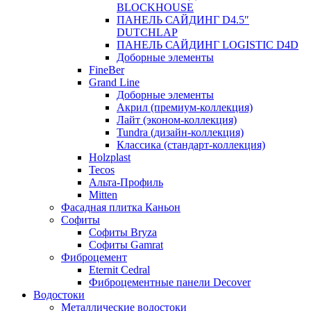
BLOCKHOUSE
ПАНЕЛЬ САЙДИНГ D4.5″
DUTCHLAP
ПАНЕЛЬ САЙДИНГ LOGISTIC D4D
Доборные элементы
FineBer
Grand Line
Доборные элементы
Акрил (премиум-коллекция)
Лайт (эконом-коллекция)
Tundra (дизайн-коллекция)
Классика (стандарт-коллекция)
Holzplast
Tecos
Альта-Профиль
Mitten
Фасадная плитка Каньон
Софиты
Софиты Bryza
Софиты Gamrat
Фиброцемент
Eternit Cedral
Фиброцементные панели Decover
Водостоки
Металлические водостоки