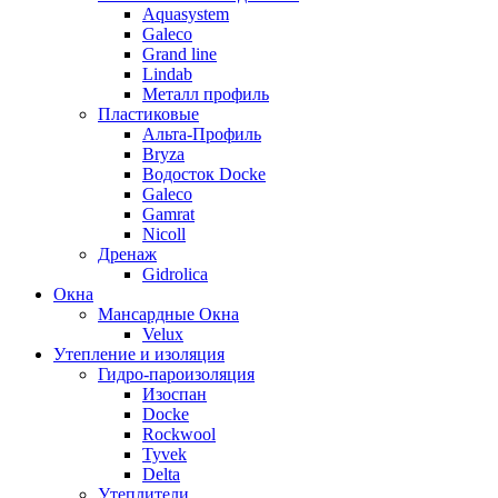
Aquasystem
Galeco
Grand line
Lindab
Металл профиль
Пластиковые
Альта-Профиль
Bryza
Водосток Docke
Galeco
Gamrat
Nicoll
Дренаж
Gidrolica
Окна
Мансардные Окна
Velux
Утепление и изоляция
Гидро-пароизоляция
Изоспан
Docke
Rockwool
Tyvek
Delta
Утеплители