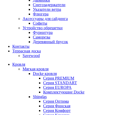
Дымники
Снегозадержатели
Указатели ветра
Флюгера
Аксессуары для сайдинга
Софиты
Устройство обрешетки
Фурнитура
Саморезы
Деревянный брусок
Контакты
Террасная доска
Savewood
Кровля
Мягкая кровля
Docke кровля
Серия PREMIUM
Серия STANDART
Серия EUROPA
Комплектующие Docke
Shinglas
Серия Оптима
Серия Финская
Серия Комфорт