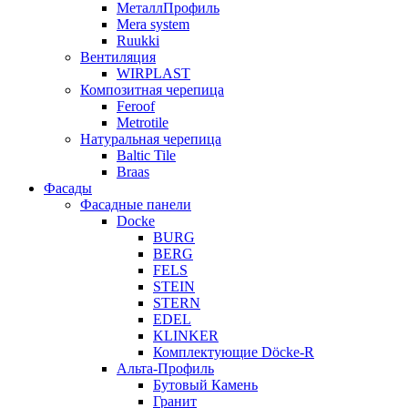
МеталлПрофиль
Mera system
Ruukki
Вентиляция
WIRPLAST
Композитная черепица
Feroof
Metrotile
Натуральная черепица
Baltic Tile
Braas
Фасады
Фасадные панели
Docke
BURG
BERG
FELS
STEIN
STERN
EDEL
KLINKER
Комплектующие Döcke-R
Альта-Профиль
Бутовый Камень
Гранит