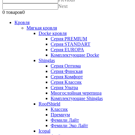
Next
0 товаров
0
Кровля
Мягкая кровля
Docke кровля
Серия PREMIUM
Серия STANDART
Серия EUROPA
Комплектующие Docke
Shinglas
Серия Оптима
Серия Финская
Серия Комфорт
Серия Классик
Серия Ультра
Многослойная черепица
Комплектующие Shinglas
RoofShield
Классик
Премиум
Фемили Лайт
Фемили Эко Лайт
Icopal