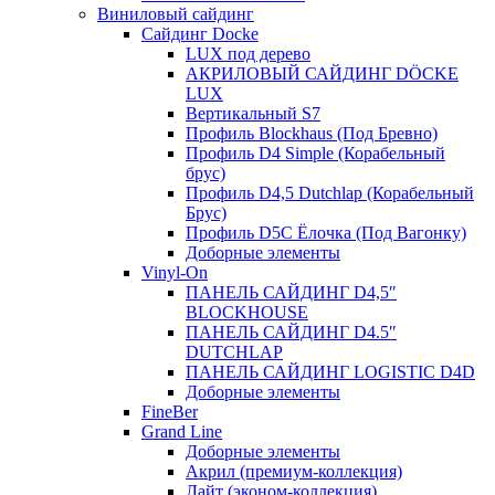
Виниловый сайдинг
Сайдинг Docke
LUX под дерево
АКРИЛОВЫЙ САЙДИНГ DÖCKE
LUX
Вертикальный S7
Профиль Blockhaus (Под Бревно)
Профиль D4 Simple (Корабельный
брус)
Профиль D4,5 Dutchlap (Корабельный
Брус)
Профиль D5C Ёлочка (Под Вагонку)
Доборные элементы
Vinyl-On
ПАНЕЛЬ САЙДИНГ D4,5″
BLOCKHOUSE
ПАНЕЛЬ САЙДИНГ D4.5″
DUTCHLAP
ПАНЕЛЬ САЙДИНГ LOGISTIC D4D
Доборные элементы
FineBer
Grand Line
Доборные элементы
Акрил (премиум-коллекция)
Лайт (эконом-коллекция)