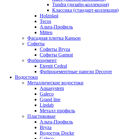
Tundra (дизайн-коллекция)
Классика (стандарт-коллекция)
Holzplast
Tecos
Альта-Профиль
Mitten
Фасадная плитка Каньон
Софиты
Софиты Bryza
Софиты Gamrat
Фиброцемент
Eternit Cedral
Фиброцементные панели Decover
Водостоки
Металлические водостоки
Aquasystem
Galeco
Grand line
Lindab
Металл профиль
Пластиковые
Альта-Профиль
Bryza
Водосток Docke
Galeco