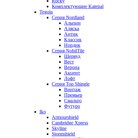
Rocky
Комплектующие Katepal
Tegola
Серия Nordland
Альпин
Аляска
Антик
Классик
Нордик
Серия NobilTile
Шервуд
Вест
Верона
Акцент
Лофт
Серия Top Shingle
Винтаж
Премьер
Смальто
Футуро
Iko
Armourshield
Cambridge Xpress
Skyline
Stormshield