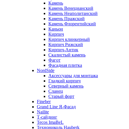
Камень
Камень Венецианский
Камень Неаполитанский
Камень Пражский
Камень Флорентийский
Каньон
Кирпич
Кирпич клинкерный
Кирпич Рижский
Кирпич-Антик
Скалистый камень
Фагот
Фасадная плитка
NordSide
Аксессуары для монтажа
Гладкий кирпич
Северный камень
Сланец
Старый форт
Fineber
Grand Line Я-Фасад
Nailite
Т-сайдинг
Tecos ImaBeL
Технониколь Hauberk