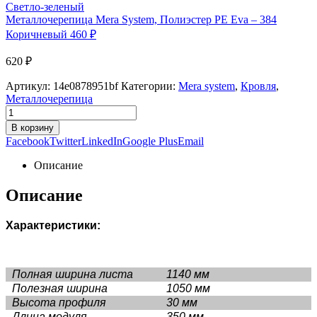
Металлочерепица Mera System, Полиэстер PE Eva – 384
Коричневый
460
₽
620
₽
Артикул:
14e0878951bf
Категории:
Mera system
,
Кровля
,
Металлочерепица
В корзину
Facebook
Twitter
LinkedIn
Google Plus
Email
Описание
Описание
Характеристики:
Полная ширина листа
1140 мм
Полезная ширина
1050 мм
Высота профиля
30 мм
Длина модуля
350 мм