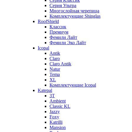
Серия Классик
Серия Ультра
Многослойная черепица
Комплектующие Shinglas
RoofShield
Классик
Премиум
Фемили Лайт
Фемили Эко Лайт
Icopal
Antik
Claro
Claro Antik
Natur
Tema
XL
Комплектующие Icopal
Katepal
3T
Ambient
Classic KL
Jazzy
Foxy
Katrilli
Mansion