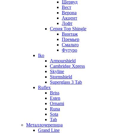
Шервуд
Вест
Верона
Акцент
Лофт
Серия Top Shingle
Винтаж
Премьер
Смальто
Футуро
Iko
Armourshield
Cambridge Xpress
Skyline
Stormshield
Superglass 3 Tab
Ruflex
Briss
Esten
Ornami
Runa
Sota
Tab
Металлочерепица
Grand Line