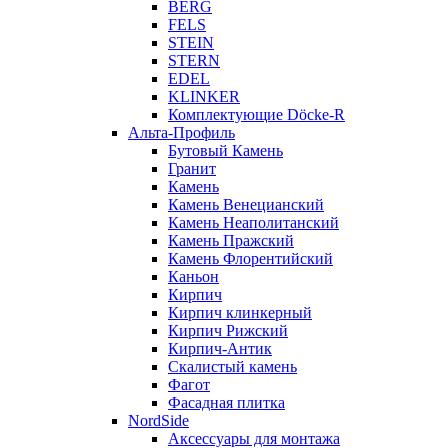
BERG
FELS
STEIN
STERN
EDEL
KLINKER
Комплектующие Döcke-R
Альта-Профиль
Бутовый Камень
Гранит
Камень
Камень Венецианский
Камень Неаполитанский
Камень Пражский
Камень Флорентийский
Каньон
Кирпич
Кирпич клинкерный
Кирпич Рижский
Кирпич-Антик
Скалистый камень
Фагот
Фасадная плитка
NordSide
Аксессуары для монтажа