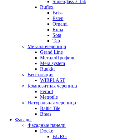
Superglass 3 Tab
Ruflex
Briss
Esten
Ornami
Runa
Sota
Tab
Металлочерепица
Grand Line
МеталлПрофиль
Mera system
Ruukki
Вентиляция
WIRPLAST
Композитная черепица
Feroof
Metrotile
Натуральная черепица
Baltic Tile
Braas
Фасады
Фасадные панели
Docke
BURG