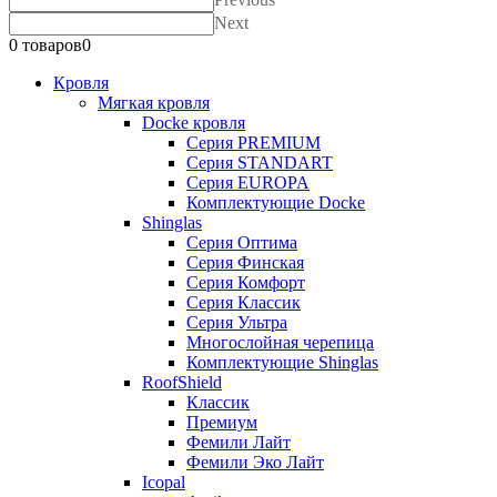
Next
0 товаров
0
Кровля
Мягкая кровля
Docke кровля
Серия PREMIUM
Серия STANDART
Серия EUROPA
Комплектующие Docke
Shinglas
Серия Оптима
Серия Финская
Серия Комфорт
Серия Классик
Серия Ультра
Многослойная черепица
Комплектующие Shinglas
RoofShield
Классик
Премиум
Фемили Лайт
Фемили Эко Лайт
Icopal