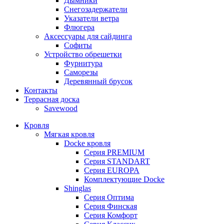
Дымники
Снегозадержатели
Указатели ветра
Флюгера
Аксессуары для сайдинга
Софиты
Устройство обрешетки
Фурнитура
Саморезы
Деревянный брусок
Контакты
Террасная доска
Savewood
Кровля
Мягкая кровля
Docke кровля
Серия PREMIUM
Серия STANDART
Серия EUROPA
Комплектующие Docke
Shinglas
Серия Оптима
Серия Финская
Серия Комфорт