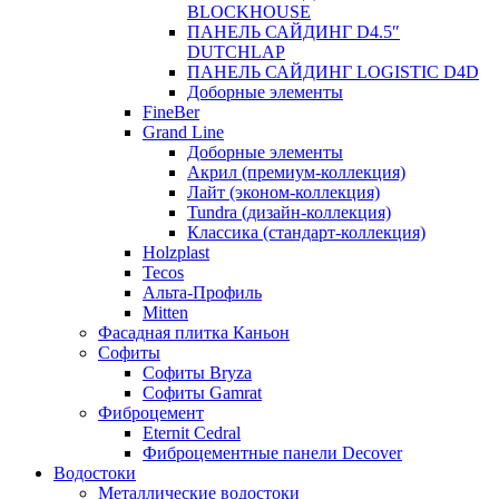
BLOCKHOUSE
ПАНЕЛЬ САЙДИНГ D4.5″
DUTCHLAP
ПАНЕЛЬ САЙДИНГ LOGISTIC D4D
Доборные элементы
FineBer
Grand Line
Доборные элементы
Акрил (премиум-коллекция)
Лайт (эконом-коллекция)
Tundra (дизайн-коллекция)
Классика (стандарт-коллекция)
Holzplast
Tecos
Альта-Профиль
Mitten
Фасадная плитка Каньон
Софиты
Софиты Bryza
Софиты Gamrat
Фиброцемент
Eternit Cedral
Фиброцементные панели Decover
Водостоки
Металлические водостоки