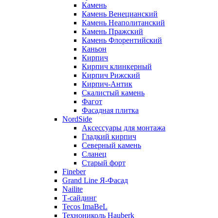
Камень
Камень Венецианский
Камень Неаполитанский
Камень Пражский
Камень Флорентийский
Каньон
Кирпич
Кирпич клинкерный
Кирпич Рижский
Кирпич-Антик
Скалистый камень
Фагот
Фасадная плитка
NordSide
Аксессуары для монтажа
Гладкий кирпич
Северный камень
Сланец
Старый форт
Fineber
Grand Line Я-Фасад
Nailite
Т-сайдинг
Tecos ImaBeL
Технониколь Hauberk