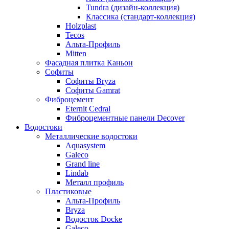
Tundra (дизайн-коллекция)
Классика (стандарт-коллекция)
Holzplast
Tecos
Альта-Профиль
Mitten
Фасадная плитка Каньон
Софиты
Софиты Bryza
Софиты Gamrat
Фиброцемент
Eternit Cedral
Фиброцементные панели Decover
Водостоки
Металлические водостоки
Aquasystem
Galeco
Grand line
Lindab
Металл профиль
Пластиковые
Альта-Профиль
Bryza
Водосток Docke
Galeco