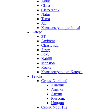
Antik
Claro
Claro Antik
Natur
Tema
XL
Комплектующие Icopal
Katepal
3T
Ambient
Classic KL
Jazzy
Foxy
Katrilli
Mansion
Rocky
Комплектующие Katepal
Tegola
Серия Nordland
Альпин
Аляска
Антик
Классик
Нордик
Серия NobilTile