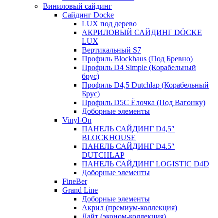
Виниловый сайдинг
Сайдинг Docke
LUX под дерево
АКРИЛОВЫЙ САЙДИНГ DÖCKE
LUX
Вертикальный S7
Профиль Blockhaus (Под Бревно)
Профиль D4 Simple (Корабельный
брус)
Профиль D4,5 Dutchlap (Корабельный
Брус)
Профиль D5C Ёлочка (Под Вагонку)
Доборные элементы
Vinyl-On
ПАНЕЛЬ САЙДИНГ D4,5″
BLOCKHOUSE
ПАНЕЛЬ САЙДИНГ D4.5″
DUTCHLAP
ПАНЕЛЬ САЙДИНГ LOGISTIC D4D
Доборные элементы
FineBer
Grand Line
Доборные элементы
Акрил (премиум-коллекция)
Лайт (эконом-коллекция)