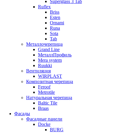
Superglass 3 Tab
Ruflex
Briss
Esten
Ornami
Runa
Sota
Tab
Металлочерепица
Grand Line
МеталлПрофиль
Mera system
Ruukki
Вентиляция
WIRPLAST
Композитная черепица
Feroof
Metrotile
Натуральная черепица
Baltic Tile
Braas
Фасады
Фасадные панели
Docke
BURG