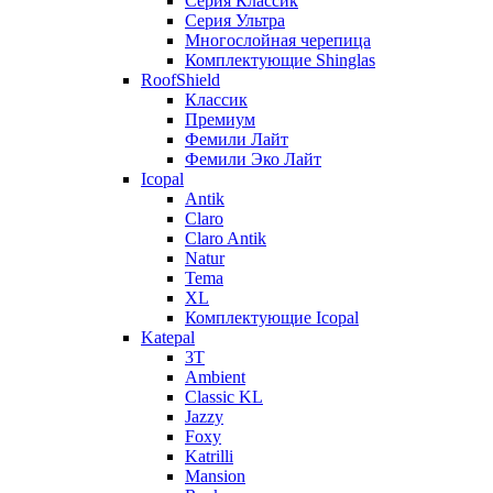
Серия Классик
Серия Ультра
Многослойная черепица
Комплектующие Shinglas
RoofShield
Классик
Премиум
Фемили Лайт
Фемили Эко Лайт
Icopal
Antik
Claro
Claro Antik
Natur
Tema
XL
Комплектующие Icopal
Katepal
3T
Ambient
Classic KL
Jazzy
Foxy
Katrilli
Mansion