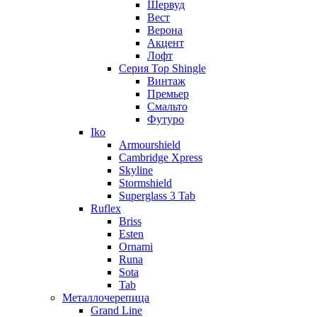
Шервуд
Вест
Верона
Акцент
Лофт
Серия Top Shingle
Винтаж
Премьер
Смальто
Футуро
Iko
Armourshield
Cambridge Xpress
Skyline
Stormshield
Superglass 3 Tab
Ruflex
Briss
Esten
Ornami
Runa
Sota
Tab
Металлочерепица
Grand Line