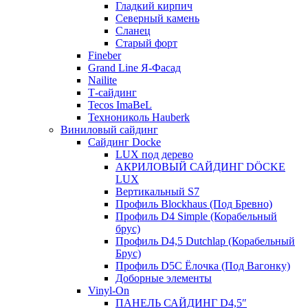
Гладкий кирпич
Северный камень
Сланец
Старый форт
Fineber
Grand Line Я-Фасад
Nailite
Т-сайдинг
Tecos ImaBeL
Технониколь Hauberk
Виниловый сайдинг
Сайдинг Docke
LUX под дерево
АКРИЛОВЫЙ САЙДИНГ DÖCKE
LUX
Вертикальный S7
Профиль Blockhaus (Под Бревно)
Профиль D4 Simple (Корабельный
брус)
Профиль D4,5 Dutchlap (Корабельный
Брус)
Профиль D5C Ёлочка (Под Вагонку)
Доборные элементы
Vinyl-On
ПАНЕЛЬ САЙДИНГ D4,5″