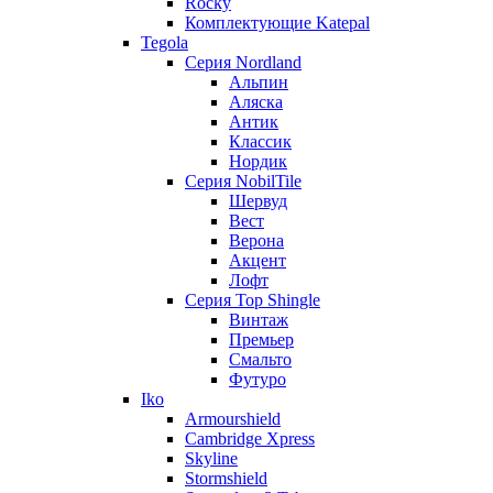
Rocky
Комплектующие Katepal
Tegola
Серия Nordland
Альпин
Аляска
Антик
Классик
Нордик
Серия NobilTile
Шервуд
Вест
Верона
Акцент
Лофт
Серия Top Shingle
Винтаж
Премьер
Смальто
Футуро
Iko
Armourshield
Cambridge Xpress
Skyline
Stormshield