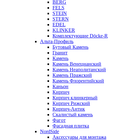
BERG
FELS
STEIN
STERN
EDEL
KLINKER
Комплектующие Döcke-R
Альта-Профиль
Бутовый Камень
Гранит
Камень
Камень Венецианский
Камень Неаполитанский
Камень Пражский
Камень Флорентийский
Каньон
Кирпич
Кирпич клинкерный
Кирпич Рижский
Кирпич-Антик
Скалистый камень
Фагот
Фасадная плитка
NordSide
Аксессуары для монтажа