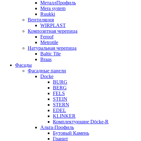
МеталлПрофиль
Mera system
Ruukki
Вентиляция
WIRPLAST
Композитная черепица
Feroof
Metrotile
Натуральная черепица
Baltic Tile
Braas
Фасады
Фасадные панели
Docke
BURG
BERG
FELS
STEIN
STERN
EDEL
KLINKER
Комплектующие Döcke-R
Альта-Профиль
Бутовый Камень
Гранит