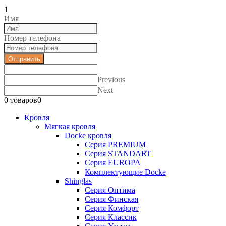
""
1
Имя
Номер телефона
Отправить
Previous
Next
0 товаров
0
Кровля
Мягкая кровля
Docke кровля
Серия PREMIUM
Серия STANDART
Серия EUROPA
Комплектующие Docke
Shinglas
Серия Оптима
Серия Финская
Серия Комфорт
Серия Классик