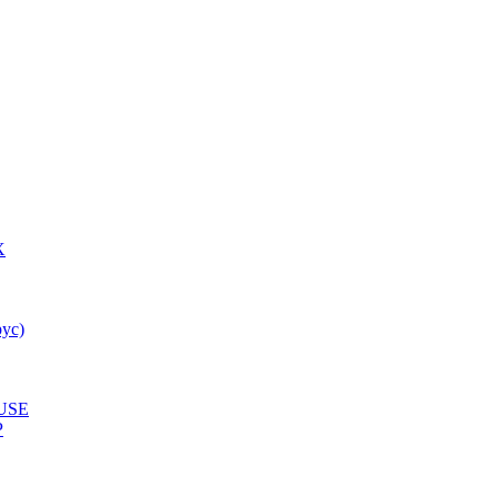
X
ус)
USE
P