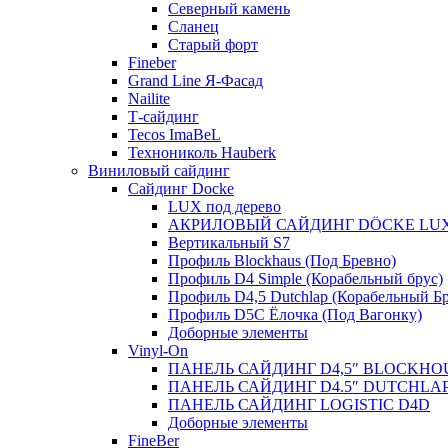
Северный камень
Сланец
Старый форт
Fineber
Grand Line Я-Фасад
Nailite
Т-сайдинг
Tecos ImaBeL
Технониколь Hauberk
Виниловый сайдинг
Сайдинг Docke
LUX под дерево
АКРИЛОВЫЙ САЙДИНГ DÖCKE LU
Вертикальный S7
Профиль Blockhaus (Под Бревно)
Профиль D4 Simple (Корабельный брус)
Профиль D4,5 Dutchlap (Корабельный Бр
Профиль D5C Ёлочка (Под Вагонку)
Доборные элементы
Vinyl-On
ПАНЕЛЬ САЙДИНГ D4,5″ BLOCKHO
ПАНЕЛЬ САЙДИНГ D4.5″ DUTCHLA
ПАНЕЛЬ САЙДИНГ LOGISTIC D4D
Доборные элементы
FineBer