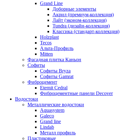
Grand Line
Доборные элементы
Акрил (премиум-коллекция)
Лайт (эконом-коллекция)
Tundra (дизайн-коллекция)
Классика (стандарт-коллекция)
Holzplast
Tecos
Альта-Профиль
Mitten
Фасадная плитка Каньон
Софиты
Софиты Bryza
Софиты Gamrat
Фиброцемент
Eternit Cedral
Фиброцементные панели Decover
Водостоки
Металлические водостоки
Aquasystem
Galeco
Grand line
Lindab
Металл профиль
Пластиковые