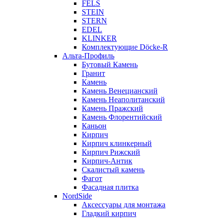
FELS
STEIN
STERN
EDEL
KLINKER
Комплектующие Döcke-R
Альта-Профиль
Бутовый Камень
Гранит
Камень
Камень Венецианский
Камень Неаполитанский
Камень Пражский
Камень Флорентийский
Каньон
Кирпич
Кирпич клинкерный
Кирпич Рижский
Кирпич-Антик
Скалистый камень
Фагот
Фасадная плитка
NordSide
Аксессуары для монтажа
Гладкий кирпич