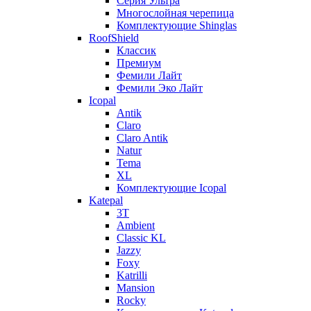
Серия Ультра
Многослойная черепица
Комплектующие Shinglas
RoofShield
Классик
Премиум
Фемили Лайт
Фемили Эко Лайт
Icopal
Antik
Claro
Claro Antik
Natur
Tema
XL
Комплектующие Icopal
Katepal
3T
Ambient
Classic KL
Jazzy
Foxy
Katrilli
Mansion
Rocky