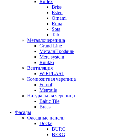
Ruflex
Briss
Esten
Ornami
Runa
Sota
Tab
Металлочерепица
Grand Line
МеталлПрофиль
Mera system
Ruukki
Вентиляция
WIRPLAST
Композитная черепица
Feroof
Metrotile
Натуральная черепица
Baltic Tile
Braas
Фасады
Фасадные панели
Docke
BURG
BERG