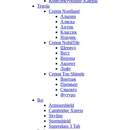
Комплектующие Katepal
Tegola
Серия Nordland
Альпин
Аляска
Антик
Классик
Нордик
Серия NobilTile
Шервуд
Вест
Верона
Акцент
Лофт
Серия Top Shingle
Винтаж
Премьер
Смальто
Футуро
Iko
Armourshield
Cambridge Xpress
Skyline
Stormshield
Superglass 3 Tab