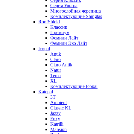
Серия Классик
Серия Ультра
Многослойная черепица
Комплектующие Shinglas
RoofShield
Классик
Премиум
Фемили Лайт
Фемили Эко Лайт
Icopal
Antik
Claro
Claro Antik
Natur
Tema
XL
Комплектующие Icopal
Katepal
3T
Ambient
Classic KL
Jazzy
Foxy
Katrilli
Mansion