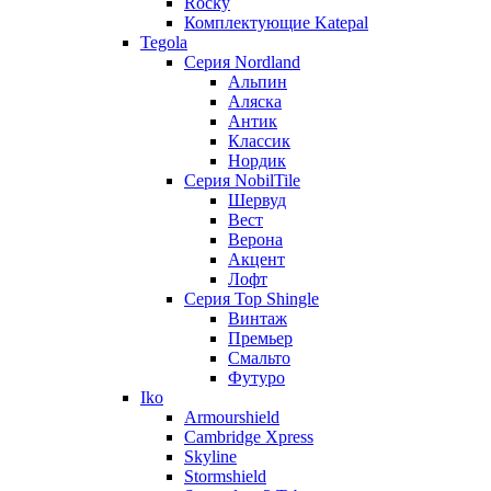
Rocky
Комплектующие Katepal
Tegola
Серия Nordland
Альпин
Аляска
Антик
Классик
Нордик
Серия NobilTile
Шервуд
Вест
Верона
Акцент
Лофт
Серия Top Shingle
Винтаж
Премьер
Смальто
Футуро
Iko
Armourshield
Cambridge Xpress
Skyline
Stormshield