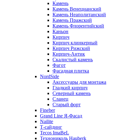
Камень
Камень Венецианский
Камень Неаполитанский
Камень Пражский
Камень Флорентийский
Каньон
Кирпич
Кирпич клинкерный
Кирпич Рижский
Кирпич-Антик
Скалистый камень
Фагот
Фасадная плитка
NordSide
Аксессуары для монтажа
Гладкий кирпич
Северный камень
Сланец
Старый форт
Fineber
Grand Line Я-Фасад
Nailite
Т-сайдинг
Tecos ImaBeL
Технониколь Hauberk