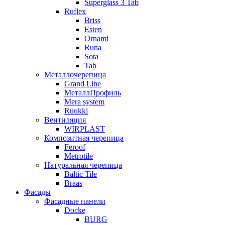
Superglass 3 Tab
Ruflex
Briss
Esten
Ornami
Runa
Sota
Tab
Металлочерепица
Grand Line
МеталлПрофиль
Mera system
Ruukki
Вентиляция
WIRPLAST
Композитная черепица
Feroof
Metrotile
Натуральная черепица
Baltic Tile
Braas
Фасады
Фасадные панели
Docke
BURG