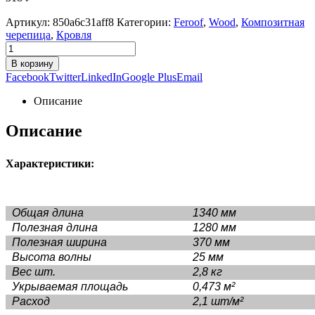
Артикул:
850a6c31aff8
Категории:
Feroof
,
Wood
,
Композитная
черепица
,
Кровля
В корзину
Facebook
Twitter
LinkedIn
Google Plus
Email
Описание
Описание
Характеристики:
Общая длина
1340 мм
Полезная длина
1280 мм
Полезная ширина
370 мм
Высота волны
25 мм
Вес шт.
2,8 кг
Укрываемая площадь
0,473 м²
Расход
2,1 шт/м²