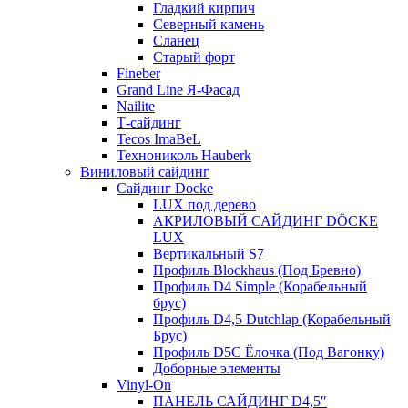
Гладкий кирпич
Северный камень
Сланец
Старый форт
Fineber
Grand Line Я-Фасад
Nailite
Т-сайдинг
Tecos ImaBeL
Технониколь Hauberk
Виниловый сайдинг
Сайдинг Docke
LUX под дерево
АКРИЛОВЫЙ САЙДИНГ DÖCKE
LUX
Вертикальный S7
Профиль Blockhaus (Под Бревно)
Профиль D4 Simple (Корабельный
брус)
Профиль D4,5 Dutchlap (Корабельный
Брус)
Профиль D5C Ёлочка (Под Вагонку)
Доборные элементы
Vinyl-On
ПАНЕЛЬ САЙДИНГ D4,5″