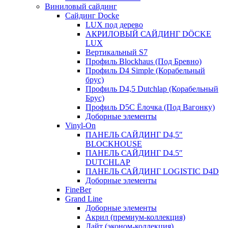
Виниловый сайдинг
Сайдинг Docke
LUX под дерево
АКРИЛОВЫЙ САЙДИНГ DÖCKE
LUX
Вертикальный S7
Профиль Blockhaus (Под Бревно)
Профиль D4 Simple (Корабельный
брус)
Профиль D4,5 Dutchlap (Корабельный
Брус)
Профиль D5C Ёлочка (Под Вагонку)
Доборные элементы
Vinyl-On
ПАНЕЛЬ САЙДИНГ D4,5″
BLOCKHOUSE
ПАНЕЛЬ САЙДИНГ D4.5″
DUTCHLAP
ПАНЕЛЬ САЙДИНГ LOGISTIC D4D
Доборные элементы
FineBer
Grand Line
Доборные элементы
Акрил (премиум-коллекция)
Лайт (эконом-коллекция)