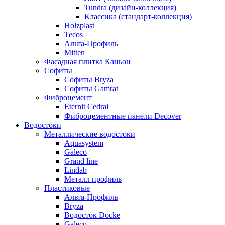
Tundra (дизайн-коллекция)
Классика (стандарт-коллекция)
Holzplast
Tecos
Альта-Профиль
Mitten
Фасадная плитка Каньон
Софиты
Софиты Bryza
Софиты Gamrat
Фиброцемент
Eternit Cedral
Фиброцементные панели Decover
Водостоки
Металлические водостоки
Aquasystem
Galeco
Grand line
Lindab
Металл профиль
Пластиковые
Альта-Профиль
Bryza
Водосток Docke
Galeco