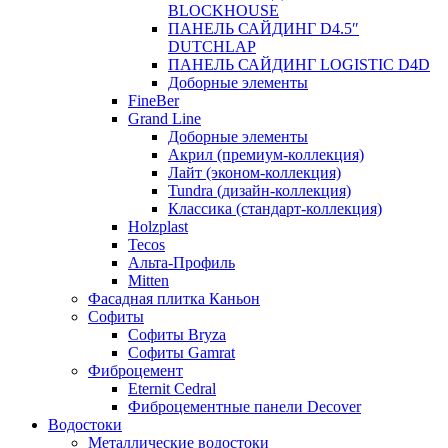
BLOCKHOUSE
ПАНЕЛЬ САЙДИНГ D4.5″
DUTCHLAP
ПАНЕЛЬ САЙДИНГ LOGISTIC D4D
Доборные элементы
FineBer
Grand Line
Доборные элементы
Акрил (премиум-коллекция)
Лайт (эконом-коллекция)
Tundra (дизайн-коллекция)
Классика (стандарт-коллекция)
Holzplast
Tecos
Альта-Профиль
Mitten
Фасадная плитка Каньон
Софиты
Софиты Bryza
Софиты Gamrat
Фиброцемент
Eternit Cedral
Фиброцементные панели Decover
Водостоки
Металлические водостоки