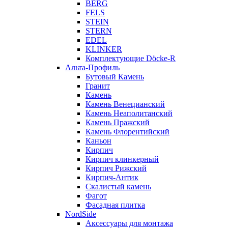
BERG
FELS
STEIN
STERN
EDEL
KLINKER
Комплектующие Döcke-R
Альта-Профиль
Бутовый Камень
Гранит
Камень
Камень Венецианский
Камень Неаполитанский
Камень Пражский
Камень Флорентийский
Каньон
Кирпич
Кирпич клинкерный
Кирпич Рижский
Кирпич-Антик
Скалистый камень
Фагот
Фасадная плитка
NordSide
Аксессуары для монтажа