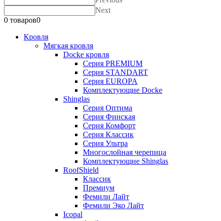
Next
0 товаров
0
Кровля
Мягкая кровля
Docke кровля
Серия PREMIUM
Серия STANDART
Серия EUROPA
Комплектующие Docke
Shinglas
Серия Оптима
Серия Финская
Серия Комфорт
Серия Классик
Серия Ультра
Многослойная черепица
Комплектующие Shinglas
RoofShield
Классик
Премиум
Фемили Лайт
Фемили Эко Лайт
Icopal