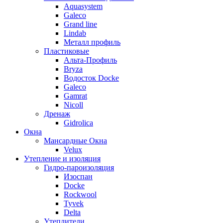
Aquasystem
Galeco
Grand line
Lindab
Металл профиль
Пластиковые
Альта-Профиль
Bryza
Водосток Docke
Galeco
Gamrat
Nicoll
Дренаж
Gidrolica
Окна
Мансардные Окна
Velux
Утепление и изоляция
Гидро-пароизоляция
Изоспан
Docke
Rockwool
Tyvek
Delta
Утеплители