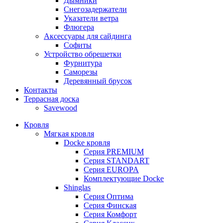
Дымники
Снегозадержатели
Указатели ветра
Флюгера
Аксессуары для сайдинга
Софиты
Устройство обрешетки
Фурнитура
Саморезы
Деревянный брусок
Контакты
Террасная доска
Savewood
Кровля
Мягкая кровля
Docke кровля
Серия PREMIUM
Серия STANDART
Серия EUROPA
Комплектующие Docke
Shinglas
Серия Оптима
Серия Финская
Серия Комфорт