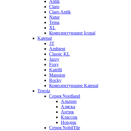
Antik
Claro
Claro Antik
Natur
Tema
XL
Комплектующие Icopal
Katepal
3T
Ambient
Classic KL
Jazzy
Foxy
Katrilli
Mansion
Rocky
Комплектующие Katepal
Tegola
Серия Nordland
Альпин
Аляска
Антик
Классик
Нордик
Серия NobilTile