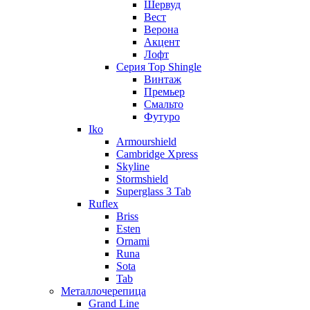
Шервуд
Вест
Верона
Акцент
Лофт
Серия Top Shingle
Винтаж
Премьер
Смальто
Футуро
Iko
Armourshield
Cambridge Xpress
Skyline
Stormshield
Superglass 3 Tab
Ruflex
Briss
Esten
Ornami
Runa
Sota
Tab
Металлочерепица
Grand Line