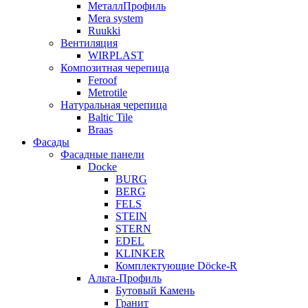
МеталлПрофиль
Mera system
Ruukki
Вентиляция
WIRPLAST
Композитная черепица
Feroof
Metrotile
Натуральная черепица
Baltic Tile
Braas
Фасады
Фасадные панели
Docke
BURG
BERG
FELS
STEIN
STERN
EDEL
KLINKER
Комплектующие Döcke-R
Альта-Профиль
Бутовый Камень
Гранит