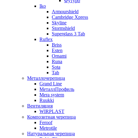
Футуро
Iko
Armourshield
Cambridge Xpress
Skyline
Stormshield
Superglass 3 Tab
Ruflex
Briss
Esten
Ornami
Runa
Sota
Tab
Металлочерепица
Grand Line
МеталлПрофиль
Mera system
Ruukki
Вентиляция
WIRPLAST
Композитная черепица
Feroof
Metrotile
Натуральная черепица