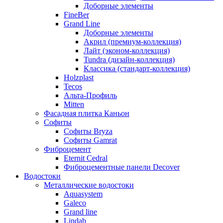
Доборные элементы
FineBer
Grand Line
Доборные элементы
Акрил (премиум-коллекция)
Лайт (эконом-коллекция)
Tundra (дизайн-коллекция)
Классика (стандарт-коллекция)
Holzplast
Tecos
Альта-Профиль
Mitten
Фасадная плитка Каньон
Софиты
Софиты Bryza
Софиты Gamrat
Фиброцемент
Eternit Cedral
Фиброцементные панели Decover
Водостоки
Металлические водостоки
Aquasystem
Galeco
Grand line
Lindab