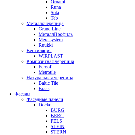
Ornami
Runa
Sota
Tab
Металлочерепица
Grand Line
МеталлПрофиль
Mera system
Ruukki
Вентиляция
WIRPLAST
Композитная черепица
Feroof
Metrotile
Натуральная черепица
Baltic Tile
Braas
Фасады
Фасадные панели
Docke
BURG
BERG
FELS
STEIN
STERN