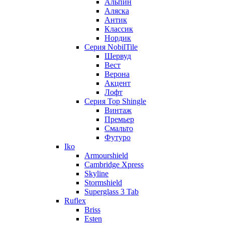
Альпин
Аляска
Антик
Классик
Нордик
Серия NobilTile
Шервуд
Вест
Верона
Акцент
Лофт
Серия Top Shingle
Винтаж
Премьер
Смальто
Футуро
Iko
Armourshield
Cambridge Xpress
Skyline
Stormshield
Superglass 3 Tab
Ruflex
Briss
Esten