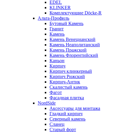
EDEL
KLINKER
Комплектующие Döcke-R
Альта-Профиль
Бутовый Камень
Гранит
Камень
Камень Венецианский
Камень Неаполитанский
Камень Пражский
Камень Флорентийский
Каньон
Кирпич
Кирпич клинкерный
Кирпич Рижский
Кирпич-Антик
Скалистый камень
Фагот
Фасадная плитка
NordSide
Аксессуары для монтажа
Гладкий кирпич
Северный камень
Сланец
Старый форт