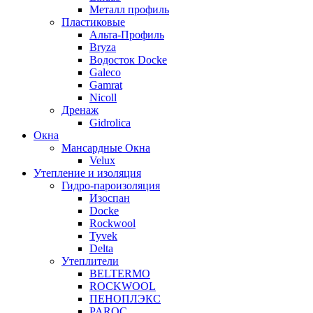
Металл профиль
Пластиковые
Альта-Профиль
Bryza
Водосток Docke
Galeco
Gamrat
Nicoll
Дренаж
Gidrolica
Окна
Мансардные Окна
Velux
Утепление и изоляция
Гидро-пароизоляция
Изоспан
Docke
Rockwool
Tyvek
Delta
Утеплители
BELTERMO
ROCKWOOL
ПЕНОПЛЭКС
PAROC