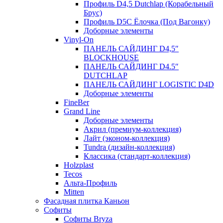
Профиль D4,5 Dutchlap (Корабельный
Брус)
Профиль D5C Ёлочка (Под Вагонку)
Доборные элементы
Vinyl-On
ПАНЕЛЬ САЙДИНГ D4,5″
BLOCKHOUSE
ПАНЕЛЬ САЙДИНГ D4.5″
DUTCHLAP
ПАНЕЛЬ САЙДИНГ LOGISTIC D4D
Доборные элементы
FineBer
Grand Line
Доборные элементы
Акрил (премиум-коллекция)
Лайт (эконом-коллекция)
Tundra (дизайн-коллекция)
Классика (стандарт-коллекция)
Holzplast
Tecos
Альта-Профиль
Mitten
Фасадная плитка Каньон
Софиты
Софиты Bryza