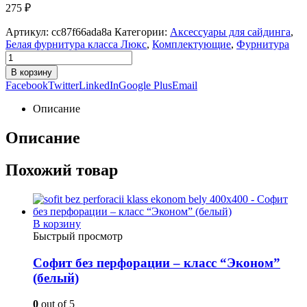
275
₽
Артикул:
cc87f66ada8a
Категории:
Аксессуары для сайдинга
,
Белая фурнитура класса Люкс
,
Комплектующие
,
Фурнитура
В корзину
Facebook
Twitter
LinkedIn
Google Plus
Email
Описание
Описание
Похожий товар
В корзину
Быстрый просмотр
Софит без перфорации – класс “Эконом”
(белый)
0
out of 5