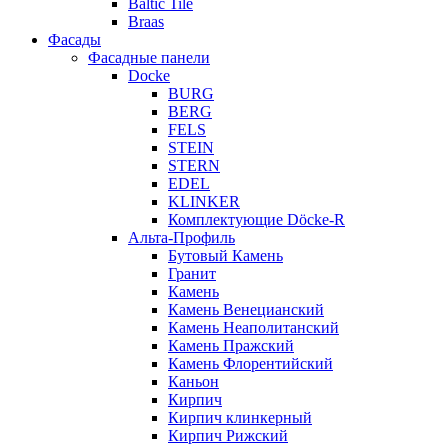
Baltic Tile
Braas
Фасады
Фасадные панели
Docke
BURG
BERG
FELS
STEIN
STERN
EDEL
KLINKER
Комплектующие Döcke-R
Альта-Профиль
Бутовый Камень
Гранит
Камень
Камень Венецианский
Камень Неаполитанский
Камень Пражский
Камень Флорентийский
Каньон
Кирпич
Кирпич клинкерный
Кирпич Рижский