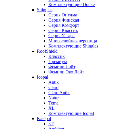
Комплектующие Docke
Shinglas
Серия Оптима
Серия Финская
Серия Комфорт
Серия Классик
Серия Ультра
Многослойная черепица
Комплектующие Shinglas
RoofShield
Классик
Премиум
Фемили Лайт
Фемили Эко Лайт
Icopal
Antik
Claro
Claro Antik
Natur
Tema
XL
Комплектующие Icopal
Katepal
3T
Ambient