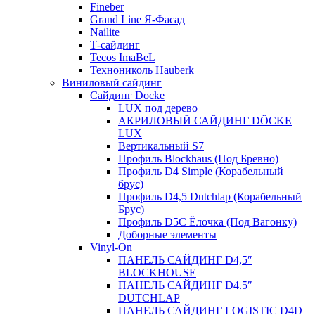
Fineber
Grand Line Я-Фасад
Nailite
Т-сайдинг
Tecos ImaBeL
Технониколь Hauberk
Виниловый сайдинг
Сайдинг Docke
LUX под дерево
АКРИЛОВЫЙ САЙДИНГ DÖCKE
LUX
Вертикальный S7
Профиль Blockhaus (Под Бревно)
Профиль D4 Simple (Корабельный
брус)
Профиль D4,5 Dutchlap (Корабельный
Брус)
Профиль D5C Ёлочка (Под Вагонку)
Доборные элементы
Vinyl-On
ПАНЕЛЬ САЙДИНГ D4,5″
BLOCKHOUSE
ПАНЕЛЬ САЙДИНГ D4.5″
DUTCHLAP
ПАНЕЛЬ САЙДИНГ LOGISTIC D4D