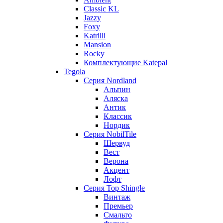
Classic KL
Jazzy
Foxy
Katrilli
Mansion
Rocky
Комплектующие Katepal
Tegola
Серия Nordland
Альпин
Аляска
Антик
Классик
Нордик
Серия NobilTile
Шервуд
Вест
Верона
Акцент
Лофт
Серия Top Shingle
Винтаж
Премьер
Смальто