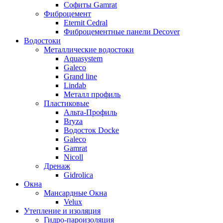
Софиты Gamrat
Фиброцемент
Eternit Cedral
Фиброцементные панели Decover
Водостоки
Металлические водостоки
Aquasystem
Galeco
Grand line
Lindab
Металл профиль
Пластиковые
Альта-Профиль
Bryza
Водосток Docke
Galeco
Gamrat
Nicoll
Дренаж
Gidrolica
Окна
Мансардные Окна
Velux
Утепление и изоляция
Гидро-пароизоляция