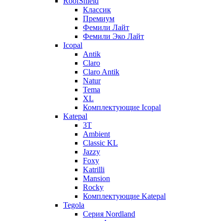
RoofShield
Классик
Премиум
Фемили Лайт
Фемили Эко Лайт
Icopal
Antik
Claro
Claro Antik
Natur
Tema
XL
Комплектующие Icopal
Katepal
3T
Ambient
Classic KL
Jazzy
Foxy
Katrilli
Mansion
Rocky
Комплектующие Katepal
Tegola
Серия Nordland