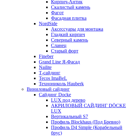
Кирпич-Антик
Скалистый камень
Фагот
Фасадная плитка
NordSide
Аксессуары для монтажа
Гладкий кирпич
Северный камень
Сланец
Старый форт
Fineber
Grand Line Я-Фасад
Nailite
Т-сайдинг
Tecos ImaBeL
Технониколь Hauberk
Виниловый сайдинг
Сайдинг Docke
LUX под дерево
АКРИЛОВЫЙ САЙДИНГ DÖCKE
LUX
Вертикальный S7
Профиль Blockhaus (Под Бревно)
Профиль D4 Simple (Корабельный
брус)