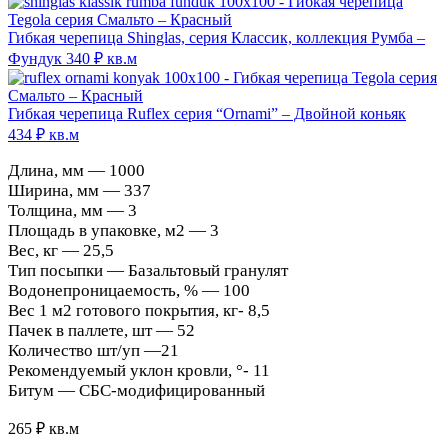
Гибкая черепица Shinglas, серия Классик, коллекция Румба –
Фундук
340
₽
кв.м
Гибкая черепица Ruflex серия “Ornami” – Двойной коньяк
434
₽
кв.м
Длина, мм — 1000
Ширина, мм — 337
Толщина, мм — 3
Площадь в упаковке, м2 — 3
Вес, кг — 25,5
Тип посыпки — Базальтовый гранулят
Водонепроницаемость, % — 100
Вес 1 м2 готового покрытия, кг- 8,5
Пачек в паллете, шт — 52
Количество шт/уп —21
Рекомендуемый уклон кровли, °- 11
Битум — СБС-модифицированный
265
₽
кв.м