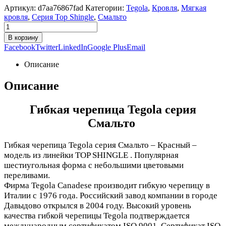
Артикул:
d7aa76867fad
Категории:
Tegola
,
Кровля
,
Мягкая
кровля
,
Серия Top Shingle
,
Смальто
В корзину
Facebook
Twitter
LinkedIn
Google Plus
Email
Описание
Описание
Гибкая черепица Tegola серия
Смальто
Гибкая черепица Tegola серия Смальто – Красный –
модель из линейки TOP SHINGLE . Популярная
шестиугольная форма с небольшими цветовыми
переливами.
Фирма Tegola Canadese производит гибкую черепицу в
Италии с 1976 года. Российский завод компании в городе
Давыдово открылся в 2004 году. Высокий уровень
качества гибкой черепицы Tegola подтверждается
международным сертификатом ISO 9001. Сертификат ISO