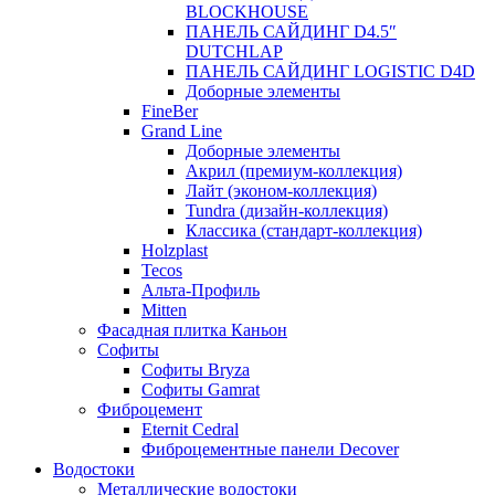
BLOCKHOUSE
ПАНЕЛЬ САЙДИНГ D4.5″
DUTCHLAP
ПАНЕЛЬ САЙДИНГ LOGISTIC D4D
Доборные элементы
FineBer
Grand Line
Доборные элементы
Акрил (премиум-коллекция)
Лайт (эконом-коллекция)
Tundra (дизайн-коллекция)
Классика (стандарт-коллекция)
Holzplast
Tecos
Альта-Профиль
Mitten
Фасадная плитка Каньон
Софиты
Софиты Bryza
Софиты Gamrat
Фиброцемент
Eternit Cedral
Фиброцементные панели Decover
Водостоки
Металлические водостоки