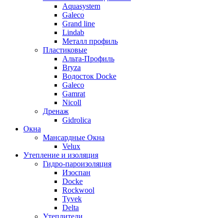
Aquasystem
Galeco
Grand line
Lindab
Металл профиль
Пластиковые
Альта-Профиль
Bryza
Водосток Docke
Galeco
Gamrat
Nicoll
Дренаж
Gidrolica
Окна
Мансардные Окна
Velux
Утепление и изоляция
Гидро-пароизоляция
Изоспан
Docke
Rockwool
Tyvek
Delta
Утеплители