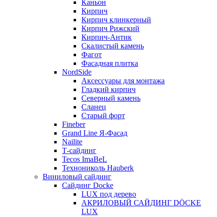
Каньон
Кирпич
Кирпич клинкерный
Кирпич Рижский
Кирпич-Антик
Скалистый камень
Фагот
Фасадная плитка
NordSide
Аксессуары для монтажа
Гладкий кирпич
Северный камень
Сланец
Старый форт
Fineber
Grand Line Я-Фасад
Nailite
Т-сайдинг
Tecos ImaBeL
Технониколь Hauberk
Виниловый сайдинг
Сайдинг Docke
LUX под дерево
АКРИЛОВЫЙ САЙДИНГ DÖCKE
LUX