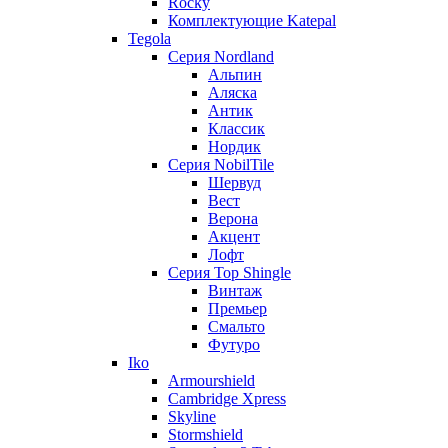
Rocky
Комплектующие Katepal
Tegola
Серия Nordland
Альпин
Аляска
Антик
Классик
Нордик
Серия NobilTile
Шервуд
Вест
Верона
Акцент
Лофт
Серия Top Shingle
Винтаж
Премьер
Смальто
Футуро
Iko
Armourshield
Cambridge Xpress
Skyline
Stormshield