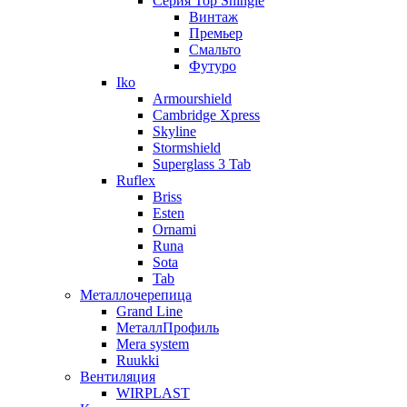
Серия Top Shingle
Винтаж
Премьер
Смальто
Футуро
Iko
Armourshield
Cambridge Xpress
Skyline
Stormshield
Superglass 3 Tab
Ruflex
Briss
Esten
Ornami
Runa
Sota
Tab
Металлочерепица
Grand Line
МеталлПрофиль
Mera system
Ruukki
Вентиляция
WIRPLAST