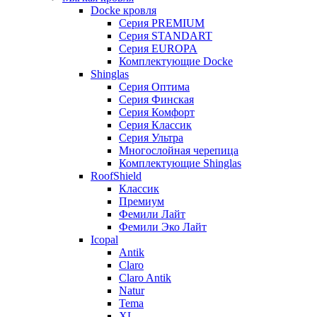
Docke кровля
Серия PREMIUM
Серия STANDART
Серия EUROPA
Комплектующие Docke
Shinglas
Серия Оптима
Серия Финская
Серия Комфорт
Серия Классик
Серия Ультра
Многослойная черепица
Комплектующие Shinglas
RoofShield
Классик
Премиум
Фемили Лайт
Фемили Эко Лайт
Icopal
Antik
Claro
Claro Antik
Natur
Tema
XL