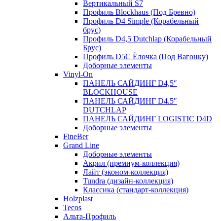
Вертикальный S7
Профиль Blockhaus (Под Бревно)
Профиль D4 Simple (Корабельный
брус)
Профиль D4,5 Dutchlap (Корабельный
Брус)
Профиль D5C Ёлочка (Под Вагонку)
Доборные элементы
Vinyl-On
ПАНЕЛЬ САЙДИНГ D4,5″
BLOCKHOUSE
ПАНЕЛЬ САЙДИНГ D4.5″
DUTCHLAP
ПАНЕЛЬ САЙДИНГ LOGISTIC D4D
Доборные элементы
FineBer
Grand Line
Доборные элементы
Акрил (премиум-коллекция)
Лайт (эконом-коллекция)
Tundra (дизайн-коллекция)
Классика (стандарт-коллекция)
Holzplast
Tecos
Альта-Профиль