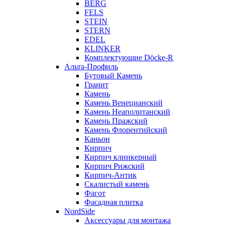
BERG
FELS
STEIN
STERN
EDEL
KLINKER
Комплектующие Döcke-R
Альта-Профиль
Бутовый Камень
Гранит
Камень
Камень Венецианский
Камень Неаполитанский
Камень Пражский
Камень Флорентийский
Каньон
Кирпич
Кирпич клинкерный
Кирпич Рижский
Кирпич-Антик
Скалистый камень
Фагот
Фасадная плитка
NordSide
Аксессуары для монтажа