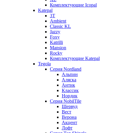
Комплектующие Icopal
Katepal
3T
Ambient
Classic KL
Jazzy
Foxy
Katrilli
Mansion
Rocky
Комплектующие Katepal
Tegola
Серия Nordland
Альпин
Аляска
Антик
Классик
Нордик
Серия NobilTile
Шервуд
Вест
Верона
Акцент
Лофт