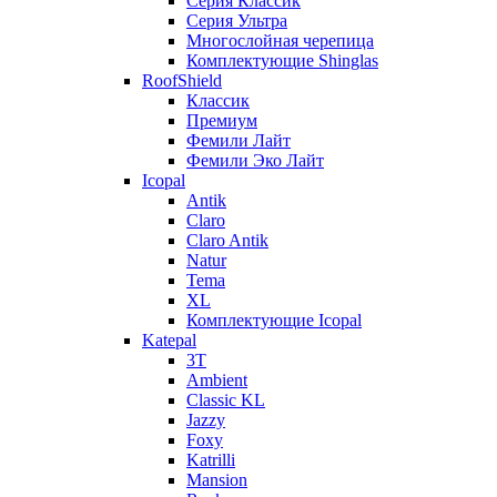
Серия Классик
Серия Ультра
Многослойная черепица
Комплектующие Shinglas
RoofShield
Классик
Премиум
Фемили Лайт
Фемили Эко Лайт
Icopal
Antik
Claro
Claro Antik
Natur
Tema
XL
Комплектующие Icopal
Katepal
3T
Ambient
Classic KL
Jazzy
Foxy
Katrilli
Mansion