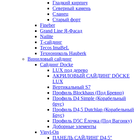
Гладкий кирпич
Северный камень
Сланец
Старый форт
Fineber
Grand Line Я-Фасад
Nailite
Т-сайдинг
Tecos ImaBeL
Технониколь Hauberk
Виниловый сайдинг
Сайдинг Docke
LUX под дерево
АКРИЛОВЫЙ САЙДИНГ DÖCKE
LUX
Вертикальный S7
Профиль Blockhaus (Под Бревно)
Профиль D4 Simple (Корабельный
брус)
Профиль D4,5 Dutchlap (Корабельный
Брус)
Профиль D5C Ёлочка (Под Вагонку)
Доборные элементы
Vinyl-On
ПАНЕЛЬ САЙДИНГ D4,5″