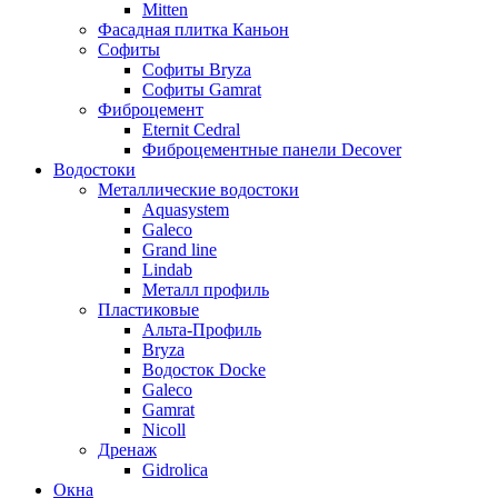
Mitten
Фасадная плитка Каньон
Софиты
Софиты Bryza
Софиты Gamrat
Фиброцемент
Eternit Cedral
Фиброцементные панели Decover
Водостоки
Металлические водостоки
Aquasystem
Galeco
Grand line
Lindab
Металл профиль
Пластиковые
Альта-Профиль
Bryza
Водосток Docke
Galeco
Gamrat
Nicoll
Дренаж
Gidrolica
Окна