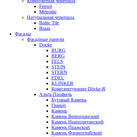
Композитная черепица
Feroof
Metrotile
Натуральная черепица
Baltic Tile
Braas
Фасады
Фасадные панели
Docke
BURG
BERG
FELS
STEIN
STERN
EDEL
KLINKER
Комплектующие Döcke-R
Альта-Профиль
Бутовый Камень
Гранит
Камень
Камень Венецианский
Камень Неаполитанский
Камень Пражский
Камень Флорентийский