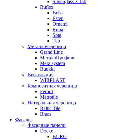
Superglass 3 Tab
Ruflex
Briss
Esten
Ornami
Runa
Sota
Tab
Металлочерепица
Grand Line
МеталлПрофиль
Mera system
Ruukki
Вентиляция
WIRPLAST
Композитная черепица
Feroof
Metrotile
Натуральная черепица
Baltic Tile
Braas
Фасады
Фасадные панели
Docke
BURG