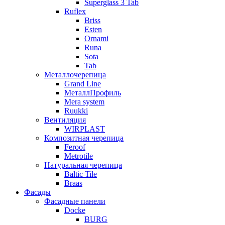
Superglass 3 Tab
Ruflex
Briss
Esten
Ornami
Runa
Sota
Tab
Металлочерепица
Grand Line
МеталлПрофиль
Mera system
Ruukki
Вентиляция
WIRPLAST
Композитная черепица
Feroof
Metrotile
Натуральная черепица
Baltic Tile
Braas
Фасады
Фасадные панели
Docke
BURG