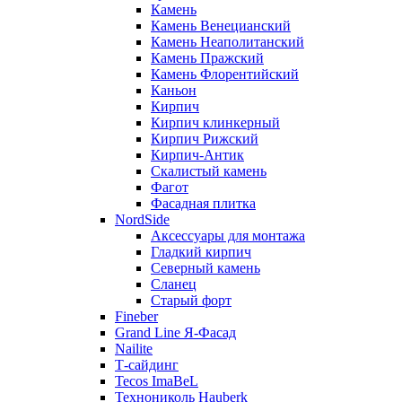
Камень
Камень Венецианский
Камень Неаполитанский
Камень Пражский
Камень Флорентийский
Каньон
Кирпич
Кирпич клинкерный
Кирпич Рижский
Кирпич-Антик
Скалистый камень
Фагот
Фасадная плитка
NordSide
Аксессуары для монтажа
Гладкий кирпич
Северный камень
Сланец
Старый форт
Fineber
Grand Line Я-Фасад
Nailite
Т-сайдинг
Tecos ImaBeL
Технониколь Hauberk