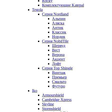
Rocky
Комплектующие Katepal
Tegola
Серия Nordland
Альпин
Аляска
Антик
Классик
Нордик
Серия NobilTile
Шервуд
Вест
Верона
Акцент
Лофт
Серия Top Shingle
Винтаж
Премьер
Смальто
Футуро
Iko
Armourshield
Cambridge Xpress
Skyline
Stormshield