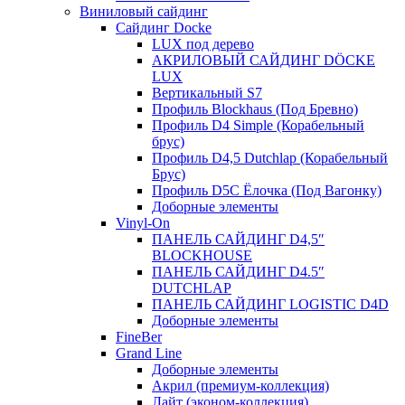
Виниловый сайдинг
Сайдинг Docke
LUX под дерево
АКРИЛОВЫЙ САЙДИНГ DÖCKE
LUX
Вертикальный S7
Профиль Blockhaus (Под Бревно)
Профиль D4 Simple (Корабельный
брус)
Профиль D4,5 Dutchlap (Корабельный
Брус)
Профиль D5C Ёлочка (Под Вагонку)
Доборные элементы
Vinyl-On
ПАНЕЛЬ САЙДИНГ D4,5″
BLOCKHOUSE
ПАНЕЛЬ САЙДИНГ D4.5″
DUTCHLAP
ПАНЕЛЬ САЙДИНГ LOGISTIC D4D
Доборные элементы
FineBer
Grand Line
Доборные элементы
Акрил (премиум-коллекция)
Лайт (эконом-коллекция)