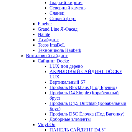
Гладкий кирпич
Северный камень
Сланец
Старый форт
Fineber
Grand Line Я-Фасад
Nailite
Т-сайдинг
Tecos ImaBeL
Технониколь Hauberk
Виниловый сайдинг
Сайдинг Docke
LUX под дерево
АКРИЛОВЫЙ САЙДИНГ DÖCKE
LUX
Вертикальный S7
Профиль Blockhaus (Под Бревно)
Профиль D4 Simple (Корабельный
брус)
Профиль D4,5 Dutchlap (Корабельный
Брус)
Профиль D5C Ёлочка (Под Вагонку)
Доборные элементы
Vinyl-On
ПАНЕЛЬ САЙДИНГ D4,5″