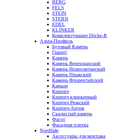
BERG
FELS
STEIN
STERN
EDEL
KLINKER
Комплектующие Döcke-R
Альта-Профиль
Бутовый Камень
Гранит
Камень
Камень Венецианский
Камень Неаполитанский
Камень Пражский
Камень Флорентийский
Каньон
Кирпич
Кирпич клинкерный
Кирпич Рижский
Кирпич-Антик
Скалистый камень
Фагот
Фасадная плитка
NordSide
Аксессуары для монтажа