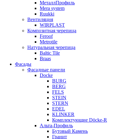
МеталлПрофиль
Mera system
Ruukki
Вентиляция
WIRPLAST
Композитная черепица
Feroof
Metrotile
Натуральная черепица
Baltic Tile
Braas
Фасады
Фасадные панели
Docke
BURG
BERG
FELS
STEIN
STERN
EDEL
KLINKER
Комплектующие Döcke-R
Альта-Профиль
Бутовый Камень
Гранит