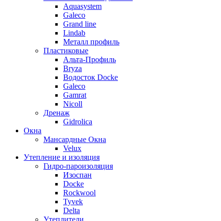
Aquasystem
Galeco
Grand line
Lindab
Металл профиль
Пластиковые
Альта-Профиль
Bryza
Водосток Docke
Galeco
Gamrat
Nicoll
Дренаж
Gidrolica
Окна
Мансардные Окна
Velux
Утепление и изоляция
Гидро-пароизоляция
Изоспан
Docke
Rockwool
Tyvek
Delta
Утеплители