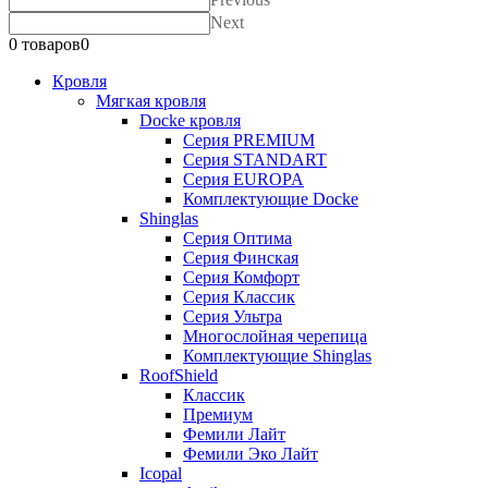
Next
0 товаров
0
Кровля
Мягкая кровля
Docke кровля
Серия PREMIUM
Серия STANDART
Серия EUROPA
Комплектующие Docke
Shinglas
Серия Оптима
Серия Финская
Серия Комфорт
Серия Классик
Серия Ультра
Многослойная черепица
Комплектующие Shinglas
RoofShield
Классик
Премиум
Фемили Лайт
Фемили Эко Лайт
Icopal