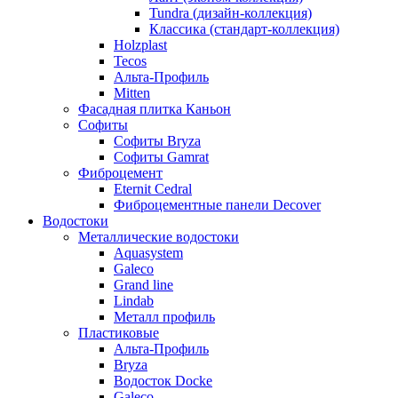
Tundra (дизайн-коллекция)
Классика (стандарт-коллекция)
Holzplast
Tecos
Альта-Профиль
Mitten
Фасадная плитка Каньон
Софиты
Софиты Bryza
Софиты Gamrat
Фиброцемент
Eternit Cedral
Фиброцементные панели Decover
Водостоки
Металлические водостоки
Aquasystem
Galeco
Grand line
Lindab
Металл профиль
Пластиковые
Альта-Профиль
Bryza
Водосток Docke
Galeco