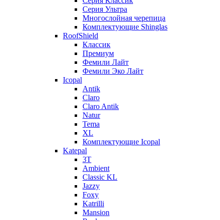
Серия Классик
Серия Ультра
Многослойная черепица
Комплектующие Shinglas
RoofShield
Классик
Премиум
Фемили Лайт
Фемили Эко Лайт
Icopal
Antik
Claro
Claro Antik
Natur
Tema
XL
Комплектующие Icopal
Katepal
3T
Ambient
Classic KL
Jazzy
Foxy
Katrilli
Mansion