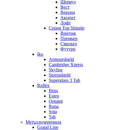
Шервуд
Вест
Верона
Акцент
Лофт
Серия Top Shingle
Винтаж
Премьер
Смальто
Футуро
Iko
Armourshield
Cambridge Xpress
Skyline
Stormshield
Superglass 3 Tab
Ruflex
Briss
Esten
Ornami
Runa
Sota
Tab
Металлочерепица
Grand Line