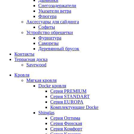
Дымники
Снегозадержатели
Указатели ветра
Флюгера
Аксессуары для сайдинга
Софиты
Устройство обрешетки
Фурнитура
Саморезы
Деревянный брусок
Контакты
Террасная доска
Savewood
Кровля
Мягкая кровля
Docke кровля
Серия PREMIUM
Серия STANDART
Серия EUROPA
Комплектующие Docke
Shinglas
Серия Оптима
Серия Финская
Серия Комфорт