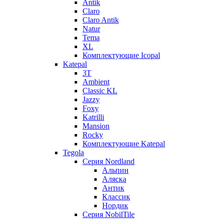
Antik
Claro
Claro Antik
Natur
Tema
XL
Комплектующие Icopal
Katepal
3T
Ambient
Classic KL
Jazzy
Foxy
Katrilli
Mansion
Rocky
Комплектующие Katepal
Tegola
Серия Nordland
Альпин
Аляска
Антик
Классик
Нордик
Серия NobilTile