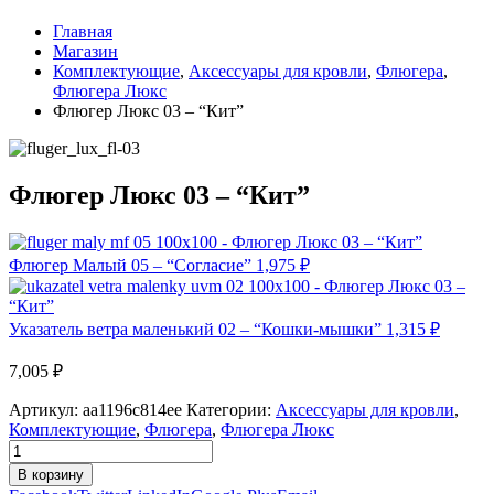
Главная
Магазин
Комплектующие
,
Аксессуары для кровли
,
Флюгера
,
Флюгера Люкс
Флюгер Люкс 03 – “Кит”
Флюгер Люкс 03 – “Кит”
Флюгер Малый 05 – “Согласие”
1,975
₽
Указатель ветра маленький 02 – “Кошки-мышки”
1,315
₽
7,005
₽
Артикул:
aa1196c814ee
Категории:
Аксессуары для кровли
,
Комплектующие
,
Флюгера
,
Флюгера Люкс
В корзину