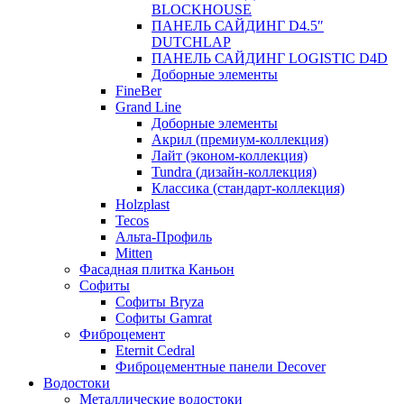
BLOCKHOUSE
ПАНЕЛЬ САЙДИНГ D4.5″
DUTCHLAP
ПАНЕЛЬ САЙДИНГ LOGISTIC D4D
Доборные элементы
FineBer
Grand Line
Доборные элементы
Акрил (премиум-коллекция)
Лайт (эконом-коллекция)
Tundra (дизайн-коллекция)
Классика (стандарт-коллекция)
Holzplast
Tecos
Альта-Профиль
Mitten
Фасадная плитка Каньон
Софиты
Софиты Bryza
Софиты Gamrat
Фиброцемент
Eternit Cedral
Фиброцементные панели Decover
Водостоки
Металлические водостоки