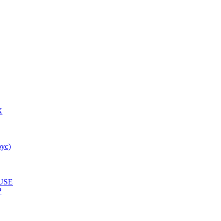
X
ус)
USE
P