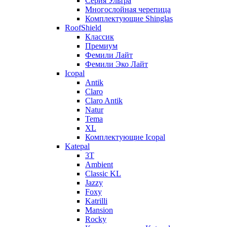
Серия Ультра
Многослойная черепица
Комплектующие Shinglas
RoofShield
Классик
Премиум
Фемили Лайт
Фемили Эко Лайт
Icopal
Antik
Claro
Claro Antik
Natur
Tema
XL
Комплектующие Icopal
Katepal
3T
Ambient
Classic KL
Jazzy
Foxy
Katrilli
Mansion
Rocky