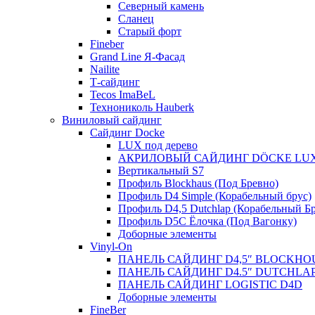
Северный камень
Сланец
Старый форт
Fineber
Grand Line Я-Фасад
Nailite
Т-сайдинг
Tecos ImaBeL
Технониколь Hauberk
Виниловый сайдинг
Сайдинг Docke
LUX под дерево
АКРИЛОВЫЙ САЙДИНГ DÖCKE LU
Вертикальный S7
Профиль Blockhaus (Под Бревно)
Профиль D4 Simple (Корабельный брус)
Профиль D4,5 Dutchlap (Корабельный Бр
Профиль D5C Ёлочка (Под Вагонку)
Доборные элементы
Vinyl-On
ПАНЕЛЬ САЙДИНГ D4,5″ BLOCKHO
ПАНЕЛЬ САЙДИНГ D4.5″ DUTCHLA
ПАНЕЛЬ САЙДИНГ LOGISTIC D4D
Доборные элементы
FineBer