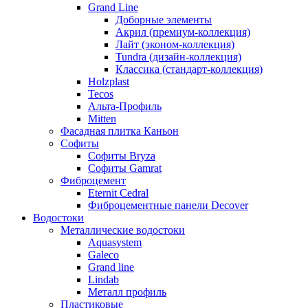
Grand Line
Доборные элементы
Акрил (премиум-коллекция)
Лайт (эконом-коллекция)
Tundra (дизайн-коллекция)
Классика (стандарт-коллекция)
Holzplast
Tecos
Альта-Профиль
Mitten
Фасадная плитка Каньон
Софиты
Софиты Bryza
Софиты Gamrat
Фиброцемент
Eternit Cedral
Фиброцементные панели Decover
Водостоки
Металлические водостоки
Aquasystem
Galeco
Grand line
Lindab
Металл профиль
Пластиковые