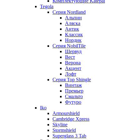
Комплектующие Katepal
Tegola
Серия Nordland
Альпин
Аляска
Антик
Классик
Нордик
Серия NobilTile
Шервуд
Вест
Верона
Акцент
Лофт
Серия Top Shingle
Винтаж
Премьер
Смальто
Футуро
Iko
Armourshield
Cambridge Xpress
Skyline
Stormshield
Superglass 3 Tab