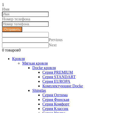
""
1
Имя
Номер телефона
Отправить
Previous
Next
0 товаров
0
Кровля
Мягкая кровля
Docke кровля
Серия PREMIUM
Серия STANDART
Серия EUROPA
Комплектующие Docke
Shinglas
Серия Оптима
Серия Финская
Серия Комфорт
Серия Классик