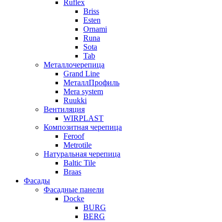
Ruflex
Briss
Esten
Ornami
Runa
Sota
Tab
Металлочерепица
Grand Line
МеталлПрофиль
Mera system
Ruukki
Вентиляция
WIRPLAST
Композитная черепица
Feroof
Metrotile
Натуральная черепица
Baltic Tile
Braas
Фасады
Фасадные панели
Docke
BURG
BERG