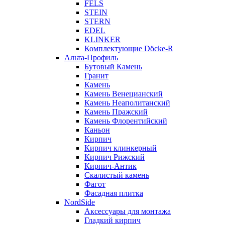
FELS
STEIN
STERN
EDEL
KLINKER
Комплектующие Döcke-R
Альта-Профиль
Бутовый Камень
Гранит
Камень
Камень Венецианский
Камень Неаполитанский
Камень Пражский
Камень Флорентийский
Каньон
Кирпич
Кирпич клинкерный
Кирпич Рижский
Кирпич-Антик
Скалистый камень
Фагот
Фасадная плитка
NordSide
Аксессуары для монтажа
Гладкий кирпич