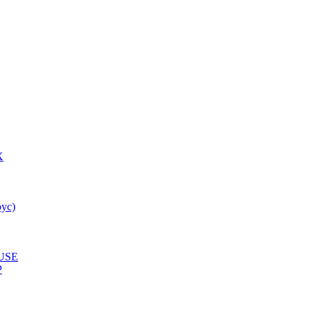
X
ус)
USE
P