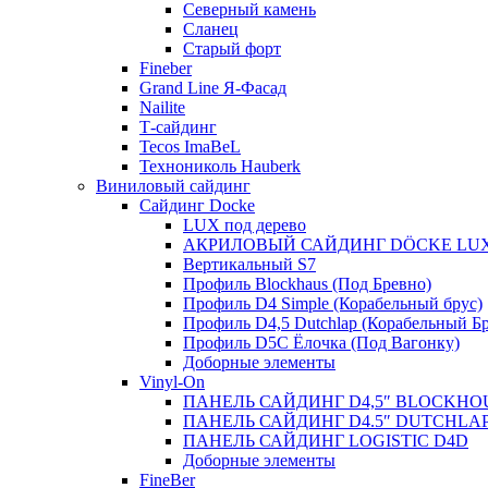
Северный камень
Сланец
Старый форт
Fineber
Grand Line Я-Фасад
Nailite
Т-сайдинг
Tecos ImaBeL
Технониколь Hauberk
Виниловый сайдинг
Сайдинг Docke
LUX под дерево
АКРИЛОВЫЙ САЙДИНГ DÖCKE LU
Вертикальный S7
Профиль Blockhaus (Под Бревно)
Профиль D4 Simple (Корабельный брус)
Профиль D4,5 Dutchlap (Корабельный Бр
Профиль D5C Ёлочка (Под Вагонку)
Доборные элементы
Vinyl-On
ПАНЕЛЬ САЙДИНГ D4,5″ BLOCKHO
ПАНЕЛЬ САЙДИНГ D4.5″ DUTCHLA
ПАНЕЛЬ САЙДИНГ LOGISTIC D4D
Доборные элементы
FineBer