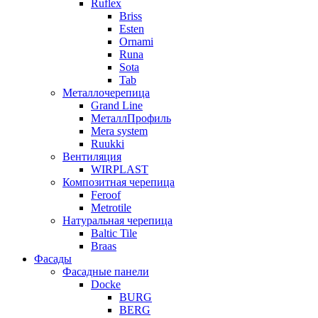
Ruflex
Briss
Esten
Ornami
Runa
Sota
Tab
Металлочерепица
Grand Line
МеталлПрофиль
Mera system
Ruukki
Вентиляция
WIRPLAST
Композитная черепица
Feroof
Metrotile
Натуральная черепица
Baltic Tile
Braas
Фасады
Фасадные панели
Docke
BURG
BERG