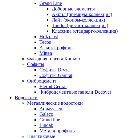
Grand Line
Доборные элементы
Акрил (премиум-коллекция)
Лайт (эконом-коллекция)
Tundra (дизайн-коллекция)
Классика (стандарт-коллекция)
Holzplast
Tecos
Альта-Профиль
Mitten
Фасадная плитка Каньон
Софиты
Софиты Bryza
Софиты Gamrat
Фиброцемент
Eternit Cedral
Фиброцементные панели Decover
Водостоки
Металлические водостоки
Aquasystem
Galeco
Grand line
Lindab
Металл профиль
Пластиковые