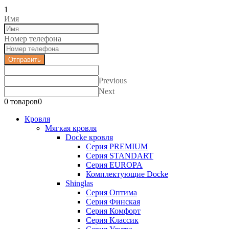
""
1
Имя
Номер телефона
Отправить
Previous
Next
0 товаров
0
Кровля
Мягкая кровля
Docke кровля
Серия PREMIUM
Серия STANDART
Серия EUROPA
Комплектующие Docke
Shinglas
Серия Оптима
Серия Финская
Серия Комфорт
Серия Классик