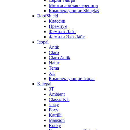
Серия Ультра
Многослойная черепица
Комплектующие Shinglas
RoofShield
Классик
Премиум
Фемили Лайт
Фемили Эко Лайт
Icopal
Antik
Claro
Claro Antik
Natur
Tema
XL
Комплектующие Icopal
Katepal
3T
Ambient
Classic KL
Jazzy
Foxy
Katrilli
Mansion
Rocky