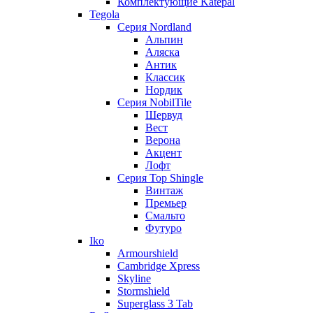
Комплектующие Katepal
Tegola
Серия Nordland
Альпин
Аляска
Антик
Классик
Нордик
Серия NobilTile
Шервуд
Вест
Верона
Акцент
Лофт
Серия Top Shingle
Винтаж
Премьер
Смальто
Футуро
Iko
Armourshield
Cambridge Xpress
Skyline
Stormshield
Superglass 3 Tab