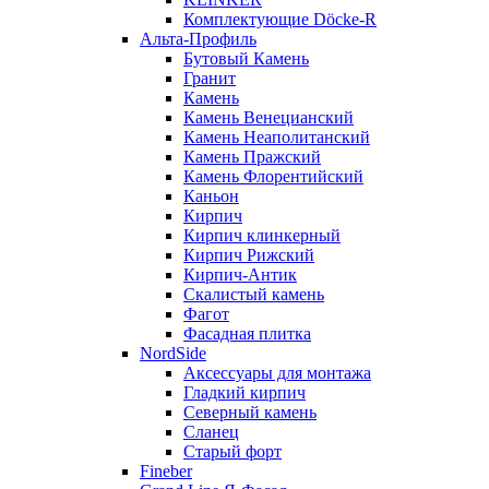
Комплектующие Döcke-R
Альта-Профиль
Бутовый Камень
Гранит
Камень
Камень Венецианский
Камень Неаполитанский
Камень Пражский
Камень Флорентийский
Каньон
Кирпич
Кирпич клинкерный
Кирпич Рижский
Кирпич-Антик
Скалистый камень
Фагот
Фасадная плитка
NordSide
Аксессуары для монтажа
Гладкий кирпич
Северный камень
Сланец
Старый форт
Fineber