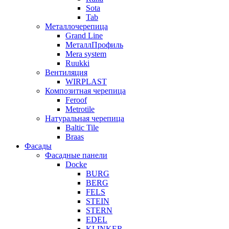
Sota
Tab
Металлочерепица
Grand Line
МеталлПрофиль
Mera system
Ruukki
Вентиляция
WIRPLAST
Композитная черепица
Feroof
Metrotile
Натуральная черепица
Baltic Tile
Braas
Фасады
Фасадные панели
Docke
BURG
BERG
FELS
STEIN
STERN
EDEL
KLINKER