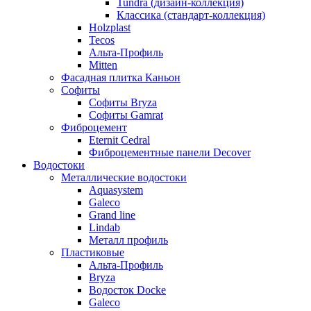
Tundra (дизайн-коллекция)
Классика (стандарт-коллекция)
Holzplast
Tecos
Альта-Профиль
Mitten
Фасадная плитка Каньон
Софиты
Софиты Bryza
Софиты Gamrat
Фиброцемент
Eternit Cedral
Фиброцементные панели Decover
Водостоки
Металлические водостоки
Aquasystem
Galeco
Grand line
Lindab
Металл профиль
Пластиковые
Альта-Профиль
Bryza
Водосток Docke
Galeco