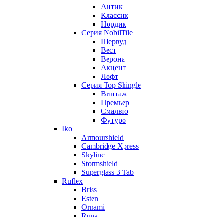
Антик
Классик
Нордик
Серия NobilTile
Шервуд
Вест
Верона
Акцент
Лофт
Серия Top Shingle
Винтаж
Премьер
Смальто
Футуро
Iko
Armourshield
Cambridge Xpress
Skyline
Stormshield
Superglass 3 Tab
Ruflex
Briss
Esten
Ornami
Runa