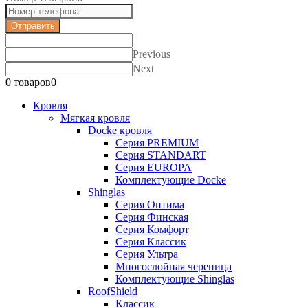
Отправить
Previous
Next
0 товаров
0
Кровля
Мягкая кровля
Docke кровля
Серия PREMIUM
Серия STANDART
Серия EUROPA
Комплектующие Docke
Shinglas
Серия Оптима
Серия Финская
Серия Комфорт
Серия Классик
Серия Ультра
Многослойная черепица
Комплектующие Shinglas
RoofShield
Классик