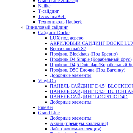
Grand Line Я-Фасад
Nailite
Т-сайдинг
Tecos ImaBeL
Технониколь Hauberk
Виниловый сайдинг
Сайдинг Docke
LUX под дерево
АКРИЛОВЫЙ САЙДИНГ DÖCKE LU
Вертикальный S7
Профиль Blockhaus (Под Бревно)
Профиль D4 Simple (Корабельный брус)
Профиль D4,5 Dutchlap (Корабельный Бр
Профиль D5C Ёлочка (Под Вагонку)
Доборные элементы
Vinyl-On
ПАНЕЛЬ САЙДИНГ D4,5″ BLOCKHO
ПАНЕЛЬ САЙДИНГ D4.5″ DUTCHLA
ПАНЕЛЬ САЙДИНГ LOGISTIC D4D
Доборные элементы
FineBer
Grand Line
Доборные элементы
Акрил (премиум-коллекция)
Лайт (эконом-коллекция)