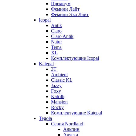
Премиум
Фемили Лайт
Фемили Эко Лайт
Icopal
Antik
Claro
Claro Antik
Natur
Tema
XL
Комплектующие Icopal
Katepal
3T
Ambient
Classic KL
Jazzy
Foxy
Katrilli
Mansion
Rocky
Комплектующие Katepal
Tegola
Серия Nordland
Альпин
Аляска