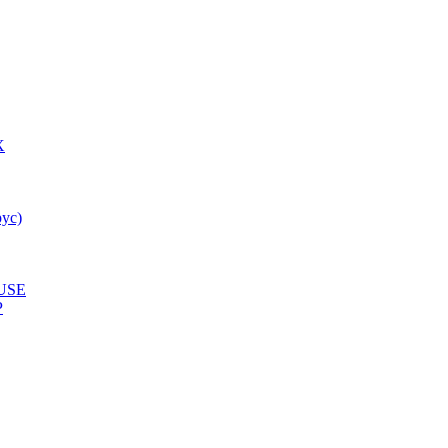
X
ус)
USE
P