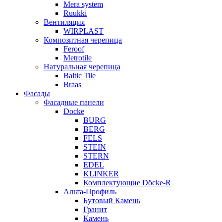
Mera system
Ruukki
Вентиляция
WIRPLAST
Композитная черепица
Feroof
Metrotile
Натуральная черепица
Baltic Tile
Braas
Фасады
Фасадные панели
Docke
BURG
BERG
FELS
STEIN
STERN
EDEL
KLINKER
Комплектующие Döcke-R
Альта-Профиль
Бутовый Камень
Гранит
Камень