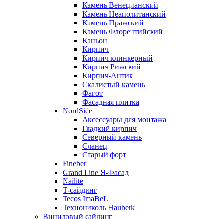
Камень Венецианский
Камень Неаполитанский
Камень Пражский
Камень Флорентийский
Каньон
Кирпич
Кирпич клинкерный
Кирпич Рижский
Кирпич-Антик
Скалистый камень
Фагот
Фасадная плитка
NordSide
Аксессуары для монтажа
Гладкий кирпич
Северный камень
Сланец
Старый форт
Fineber
Grand Line Я-Фасад
Nailite
Т-сайдинг
Tecos ImaBeL
Технониколь Hauberk
Виниловый сайдинг