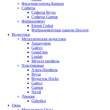
Фасадная плитка Каньон
Софиты
Софиты Bryza
Софиты Gamrat
Фиброцемент
Eternit Cedral
Фиброцементные панели Decover
Водостоки
Металлические водостоки
Aquasystem
Galeco
Grand line
Lindab
Металл профиль
Пластиковые
Альта-Профиль
Bryza
Водосток Docke
Galeco
Gamrat
Nicoll
Дренаж
Gidrolica
Окна
Мансардные Окна