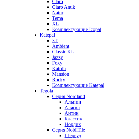
Claro
Claro Antik
Natur
Tema
XL
Комплектующие Icopal
Katepal
3T
Ambient
Classic KL
Jazzy
Foxy
Katrilli
Mansion
Rocky
Комплектующие Katepal
Tegola
Серия Nordland
Альпин
Аляска
Антик
Классик
Нордик
Серия NobilTile
Шервуд