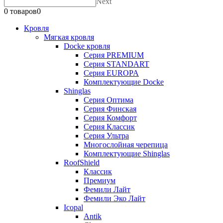
Next
0 товаров
0
Кровля
Мягкая кровля
Docke кровля
Серия PREMIUM
Серия STANDART
Серия EUROPA
Комплектующие Docke
Shinglas
Серия Оптима
Серия Финская
Серия Комфорт
Серия Классик
Серия Ультра
Многослойная черепица
Комплектующие Shinglas
RoofShield
Классик
Премиум
Фемили Лайт
Фемили Эко Лайт
Icopal
Antik