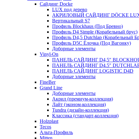
Сайдинг Docke
LUX под дерево
АКРИЛОВЫЙ САЙДИНГ DÖCKE LU
Вертикальный S7
Профиль Blockhaus (Под Бревно)
Профиль D4 Simple (Корабельный брус)
Профиль D4,5 Dutchlap (Корабельный Бр
Профиль D5C Ёлочка (Под Вагонку)
Доборные элементы
Vinyl-On
ПАНЕЛЬ САЙДИНГ D4,5″ BLOCKHO
ПАНЕЛЬ САЙДИНГ D4.5″ DUTCHLA
ПАНЕЛЬ САЙДИНГ LOGISTIC D4D
Доборные элементы
FineBer
Grand Line
Доборные элементы
Акрил (премиум-коллекция)
Лайт (эконом-коллекция)
Tundra (дизайн-коллекция)
Классика (стандарт-коллекция)
Holzplast
Tecos
Альта-Профиль
Mitten