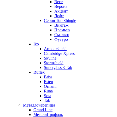
Вест
Верона
Акцент
Лофт
Серия Top Shingle
Винтаж
Премьер
Смальто
Футуро
Iko
Armourshield
Cambridge Xpress
Skyline
Stormshield
Superglass 3 Tab
Ruflex
Briss
Esten
Ornami
Runa
Sota
Tab
Металлочерепица
Grand Line
МеталлПрофиль