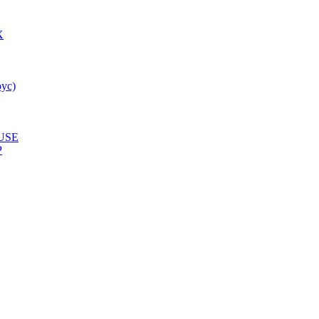
X
ус)
USE
P