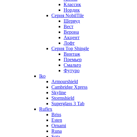
Классик
Нордик
Серия NobilTile
Шервуд
Вест
Верона
Акцент
Лофт
Серия Top Shingle
Винтаж
Премьер
Смальто
Футуро
Iko
Armourshield
Cambridge Xpress
Skyline
Stormshield
Superglass 3 Tab
Ruflex
Briss
Esten
Ornami
Runa
Sota