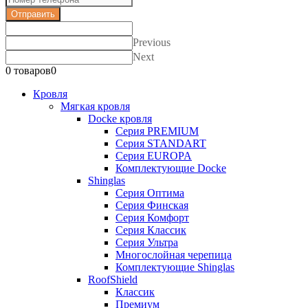
Отправить
Previous
Next
0 товаров
0
Кровля
Мягкая кровля
Docke кровля
Серия PREMIUM
Серия STANDART
Серия EUROPA
Комплектующие Docke
Shinglas
Серия Оптима
Серия Финская
Серия Комфорт
Серия Классик
Серия Ультра
Многослойная черепица
Комплектующие Shinglas
RoofShield
Классик
Премиум