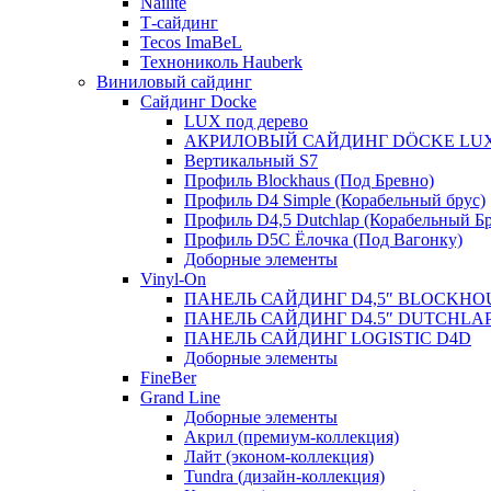
Nailite
Т-сайдинг
Tecos ImaBeL
Технониколь Hauberk
Виниловый сайдинг
Сайдинг Docke
LUX под дерево
АКРИЛОВЫЙ САЙДИНГ DÖCKE LU
Вертикальный S7
Профиль Blockhaus (Под Бревно)
Профиль D4 Simple (Корабельный брус)
Профиль D4,5 Dutchlap (Корабельный Бр
Профиль D5C Ёлочка (Под Вагонку)
Доборные элементы
Vinyl-On
ПАНЕЛЬ САЙДИНГ D4,5″ BLOCKHO
ПАНЕЛЬ САЙДИНГ D4.5″ DUTCHLA
ПАНЕЛЬ САЙДИНГ LOGISTIC D4D
Доборные элементы
FineBer
Grand Line
Доборные элементы
Акрил (премиум-коллекция)
Лайт (эконом-коллекция)
Tundra (дизайн-коллекция)