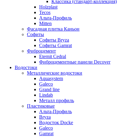
Классика (стандарт-коллекция)
Holzplast
Tecos
Альта-Профиль
Mitten
Фасадная плитка Каньон
Софиты
Софиты Bryza
Софиты Gamrat
Фиброцемент
Eternit Cedral
Фиброцементные панели Decover
Водостоки
Металлические водостоки
Aquasystem
Galeco
Grand line
Lindab
Металл профиль
Пластиковые
Альта-Профиль
Bryza
Водосток Docke
Galeco
Gamrat