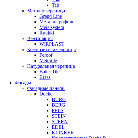
Tab
Металлочерепица
Grand Line
МеталлПрофиль
Mera system
Ruukki
Вентиляция
WIRPLAST
Композитная черепица
Feroof
Metrotile
Натуральная черепица
Baltic Tile
Braas
Фасады
Фасадные панели
Docke
BURG
BERG
FELS
STEIN
STERN
EDEL
KLINKER