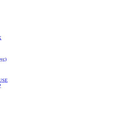
X
ус)
USE
P