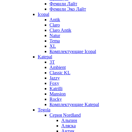
Фемили Лайт
Фемили Эко Лайт
Icopal
Antik
Claro
Claro Antik
Natur
Tema
XL
Комплектующие Icopal
Katepal
3T
Ambient
Classic KL
Jazzy
Foxy
Katrilli
Mansion
Rocky
Комплектующие Katepal
Tegola
Серия Nordland
Альпин
Аляска
Антик