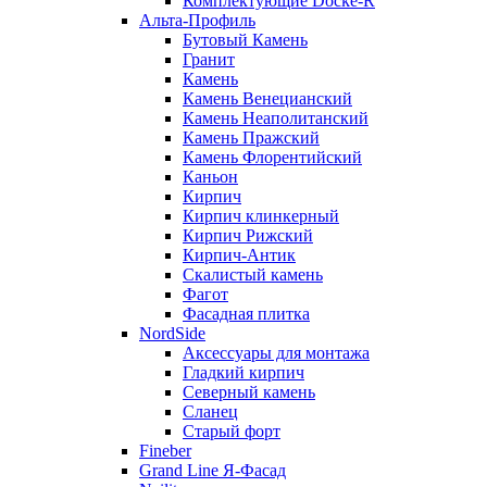
Комплектующие Döcke-R
Альта-Профиль
Бутовый Камень
Гранит
Камень
Камень Венецианский
Камень Неаполитанский
Камень Пражский
Камень Флорентийский
Каньон
Кирпич
Кирпич клинкерный
Кирпич Рижский
Кирпич-Антик
Скалистый камень
Фагот
Фасадная плитка
NordSide
Аксессуары для монтажа
Гладкий кирпич
Северный камень
Сланец
Старый форт
Fineber
Grand Line Я-Фасад