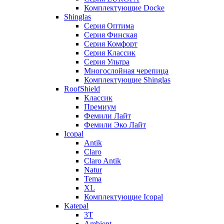
Комплектующие Docke
Shinglas
Серия Оптима
Серия Финская
Серия Комфорт
Серия Классик
Серия Ультра
Многослойная черепица
Комплектующие Shinglas
RoofShield
Классик
Премиум
Фемили Лайт
Фемили Эко Лайт
Icopal
Antik
Claro
Claro Antik
Natur
Tema
XL
Комплектующие Icopal
Katepal
3T
Ambient