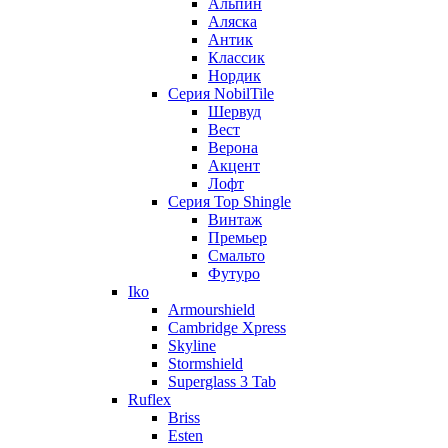
Альпин
Аляска
Антик
Классик
Нордик
Серия NobilTile
Шервуд
Вест
Верона
Акцент
Лофт
Серия Top Shingle
Винтаж
Премьер
Смальто
Футуро
Iko
Armourshield
Cambridge Xpress
Skyline
Stormshield
Superglass 3 Tab
Ruflex
Briss
Esten