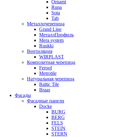
Ornami
Runa
Sota
Tab
Металлочерепица
Grand Line
МеталлПрофиль
Mera system
Ruukki
Вентиляция
WIRPLAST
Композитная черепица
Feroof
Metrotile
Натуральная черепица
Baltic Tile
Braas
Фасады
Фасадные панели
Docke
BURG
BERG
FELS
STEIN
STERN