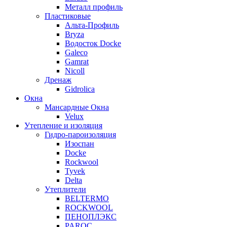
Металл профиль
Пластиковые
Альта-Профиль
Bryza
Водосток Docke
Galeco
Gamrat
Nicoll
Дренаж
Gidrolica
Окна
Мансардные Окна
Velux
Утепление и изоляция
Гидро-пароизоляция
Изоспан
Docke
Rockwool
Tyvek
Delta
Утеплители
BELTERMO
ROCKWOOL
ПЕНОПЛЭКС
PAROC