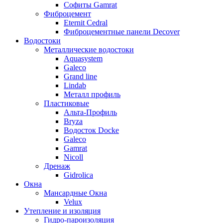
Софиты Gamrat
Фиброцемент
Eternit Cedral
Фиброцементные панели Decover
Водостоки
Металлические водостоки
Aquasystem
Galeco
Grand line
Lindab
Металл профиль
Пластиковые
Альта-Профиль
Bryza
Водосток Docke
Galeco
Gamrat
Nicoll
Дренаж
Gidrolica
Окна
Мансардные Окна
Velux
Утепление и изоляция
Гидро-пароизоляция