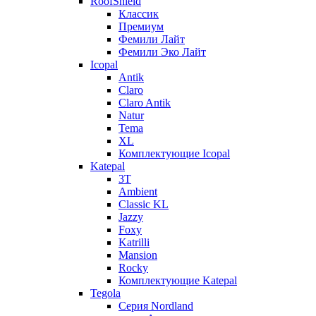
RoofShield
Классик
Премиум
Фемили Лайт
Фемили Эко Лайт
Icopal
Antik
Claro
Claro Antik
Natur
Tema
XL
Комплектующие Icopal
Katepal
3T
Ambient
Classic KL
Jazzy
Foxy
Katrilli
Mansion
Rocky
Комплектующие Katepal
Tegola
Серия Nordland