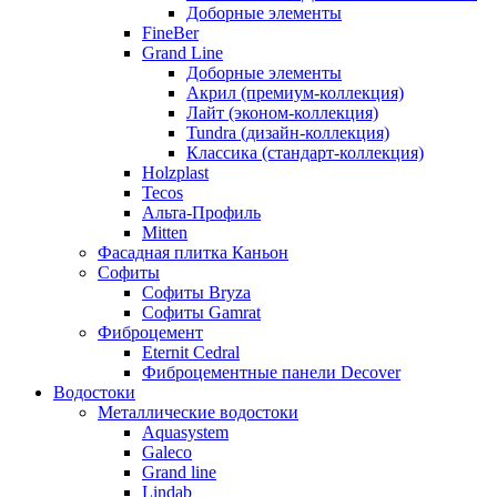
Доборные элементы
FineBer
Grand Line
Доборные элементы
Акрил (премиум-коллекция)
Лайт (эконом-коллекция)
Tundra (дизайн-коллекция)
Классика (стандарт-коллекция)
Holzplast
Tecos
Альта-Профиль
Mitten
Фасадная плитка Каньон
Софиты
Софиты Bryza
Софиты Gamrat
Фиброцемент
Eternit Cedral
Фиброцементные панели Decover
Водостоки
Металлические водостоки
Aquasystem
Galeco
Grand line
Lindab