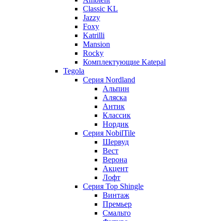
Classic KL
Jazzy
Foxy
Katrilli
Mansion
Rocky
Комплектующие Katepal
Tegola
Серия Nordland
Альпин
Аляска
Антик
Классик
Нордик
Серия NobilTile
Шервуд
Вест
Верона
Акцент
Лофт
Серия Top Shingle
Винтаж
Премьер
Смальто