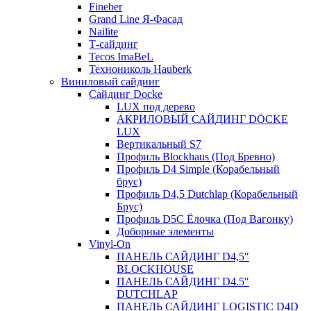
Fineber
Grand Line Я-Фасад
Nailite
Т-сайдинг
Tecos ImaBeL
Технониколь Hauberk
Виниловый сайдинг
Сайдинг Docke
LUX под дерево
АКРИЛОВЫЙ САЙДИНГ DÖCKE
LUX
Вертикальный S7
Профиль Blockhaus (Под Бревно)
Профиль D4 Simple (Корабельный
брус)
Профиль D4,5 Dutchlap (Корабельный
Брус)
Профиль D5C Ёлочка (Под Вагонку)
Доборные элементы
Vinyl-On
ПАНЕЛЬ САЙДИНГ D4,5″
BLOCKHOUSE
ПАНЕЛЬ САЙДИНГ D4.5″
DUTCHLAP
ПАНЕЛЬ САЙДИНГ LOGISTIC D4D