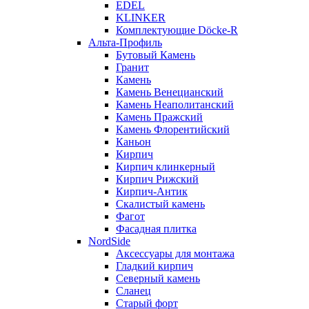
EDEL
KLINKER
Комплектующие Döcke-R
Альта-Профиль
Бутовый Камень
Гранит
Камень
Камень Венецианский
Камень Неаполитанский
Камень Пражский
Камень Флорентийский
Каньон
Кирпич
Кирпич клинкерный
Кирпич Рижский
Кирпич-Антик
Скалистый камень
Фагот
Фасадная плитка
NordSide
Аксессуары для монтажа
Гладкий кирпич
Северный камень
Сланец
Старый форт