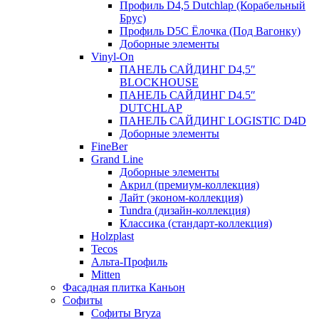
Профиль D4,5 Dutchlap (Корабельный
Брус)
Профиль D5C Ёлочка (Под Вагонку)
Доборные элементы
Vinyl-On
ПАНЕЛЬ САЙДИНГ D4,5″
BLOCKHOUSE
ПАНЕЛЬ САЙДИНГ D4.5″
DUTCHLAP
ПАНЕЛЬ САЙДИНГ LOGISTIC D4D
Доборные элементы
FineBer
Grand Line
Доборные элементы
Акрил (премиум-коллекция)
Лайт (эконом-коллекция)
Tundra (дизайн-коллекция)
Классика (стандарт-коллекция)
Holzplast
Tecos
Альта-Профиль
Mitten
Фасадная плитка Каньон
Софиты
Софиты Bryza