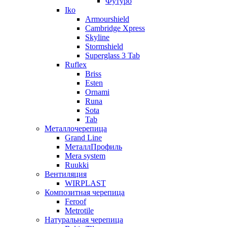
Футуро
Iko
Armourshield
Cambridge Xpress
Skyline
Stormshield
Superglass 3 Tab
Ruflex
Briss
Esten
Ornami
Runa
Sota
Tab
Металлочерепица
Grand Line
МеталлПрофиль
Mera system
Ruukki
Вентиляция
WIRPLAST
Композитная черепица
Feroof
Metrotile
Натуральная черепица