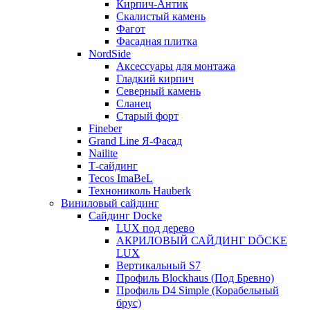
Кирпич-Антик
Скалистый камень
Фагот
Фасадная плитка
NordSide
Аксессуары для монтажа
Гладкий кирпич
Северный камень
Сланец
Старый форт
Fineber
Grand Line Я-Фасад
Nailite
Т-сайдинг
Tecos ImaBeL
Технониколь Hauberk
Виниловый сайдинг
Сайдинг Docke
LUX под дерево
АКРИЛОВЫЙ САЙДИНГ DÖCKE
LUX
Вертикальный S7
Профиль Blockhaus (Под Бревно)
Профиль D4 Simple (Корабельный
брус)