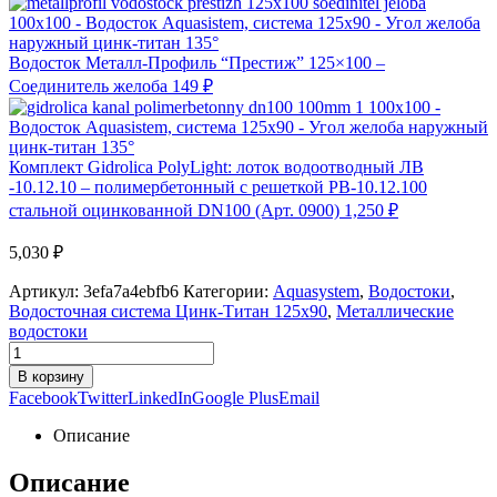
Водосток Металл-Профиль “Престиж” 125×100 –
Соединитель желоба
149
₽
Комплект Gidrolica PolyLight: лоток водоотводный ЛВ
-10.12.10 – полимербетонный с решеткой РВ-10.12.100
стальной оцинкованной DN100 (Арт. 0900)
1,250
₽
5,030
₽
Артикул:
3efa7a4ebfb6
Категории:
Aquasystem
,
Водостоки
,
Водосточная система Цинк-Титан 125x90
,
Металлические
водостоки
В корзину
Facebook
Twitter
LinkedIn
Google Plus
Email
Описание
Описание