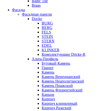
Baltic Tile
Braas
Фасады
Фасадные панели
Docke
BURG
BERG
FELS
STEIN
STERN
EDEL
KLINKER
Комплектующие Döcke-R
Альта-Профиль
Бутовый Камень
Гранит
Камень
Камень Венецианский
Камень Неаполитанский
Камень Пражский
Камень Флорентийский
Каньон
Кирпич
Кирпич клинкерный
Кирпич Рижский