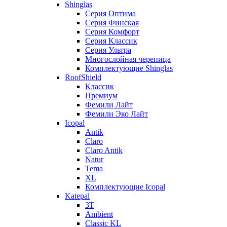
Shinglas
Серия Оптима
Серия Финская
Серия Комфорт
Серия Классик
Серия Ультра
Многослойная черепица
Комплектующие Shinglas
RoofShield
Классик
Премиум
Фемили Лайт
Фемили Эко Лайт
Icopal
Antik
Claro
Claro Antik
Natur
Tema
XL
Комплектующие Icopal
Katepal
3T
Ambient
Classic KL