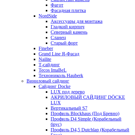
Фагот
Фасадная плитка
NordSide
Аксессуары для монтажа
Гладкий кирпич
Северный камень
Сланец
Старый форт
Fineber
Grand Line Я-Фасад
Nailite
Т-сайдинг
Tecos ImaBeL
Технониколь Hauberk
Виниловый сайдинг
Сайдинг Docke
LUX под дерево
АКРИЛОВЫЙ САЙДИНГ DÖCKE
LUX
Вертикальный S7
Профиль Blockhaus (Под Бревно)
Профиль D4 Simple (Корабельный
брус)
Профиль D4,5 Dutchlap (Корабельный