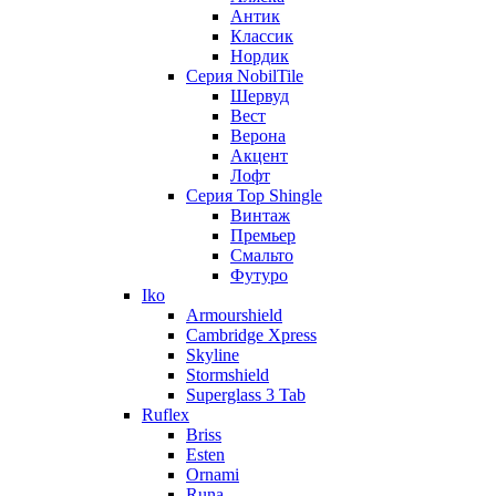
Антик
Классик
Нордик
Серия NobilTile
Шервуд
Вест
Верона
Акцент
Лофт
Серия Top Shingle
Винтаж
Премьер
Смальто
Футуро
Iko
Armourshield
Cambridge Xpress
Skyline
Stormshield
Superglass 3 Tab
Ruflex
Briss
Esten
Ornami
Runa