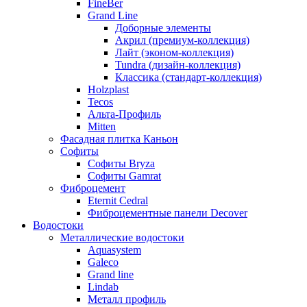
FineBer
Grand Line
Доборные элементы
Акрил (премиум-коллекция)
Лайт (эконом-коллекция)
Tundra (дизайн-коллекция)
Классика (стандарт-коллекция)
Holzplast
Tecos
Альта-Профиль
Mitten
Фасадная плитка Каньон
Софиты
Софиты Bryza
Софиты Gamrat
Фиброцемент
Eternit Cedral
Фиброцементные панели Decover
Водостоки
Металлические водостоки
Aquasystem
Galeco
Grand line
Lindab
Металл профиль