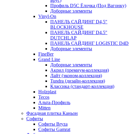
Брус)
Профиль D5C Ёлочка (Под Вагонку)
Доборные элементы
Vinyl-On
ПАНЕЛЬ САЙДИНГ D4,5″
BLOCKHOUSE
ПАНЕЛЬ САЙДИНГ D4.5″
DUTCHLAP
ПАНЕЛЬ САЙДИНГ LOGISTIC D4D
Доборные элементы
FineBer
Grand Line
Доборные элементы
Акрил (премиум-коллекция)
Лайт (эконом-коллекция)
Tundra (дизайн-коллекция)
Классика (стандарт-коллекция)
Holzplast
Tecos
Альта-Профиль
Mitten
Фасадная плитка Каньон
Софиты
Софиты Bryza
Софиты Gamrat