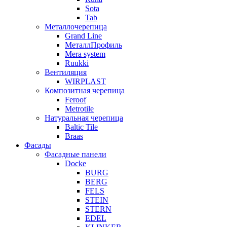
Sota
Tab
Металлочерепица
Grand Line
МеталлПрофиль
Mera system
Ruukki
Вентиляция
WIRPLAST
Композитная черепица
Feroof
Metrotile
Натуральная черепица
Baltic Tile
Braas
Фасады
Фасадные панели
Docke
BURG
BERG
FELS
STEIN
STERN
EDEL