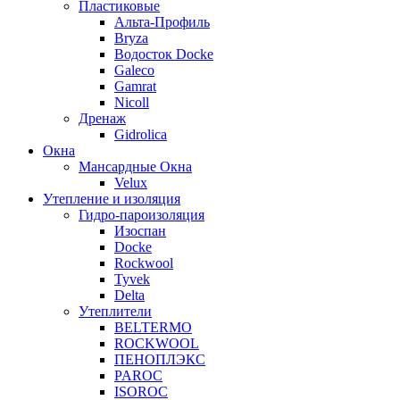
Пластиковые
Альта-Профиль
Bryza
Водосток Docke
Galeco
Gamrat
Nicoll
Дренаж
Gidrolica
Окна
Мансардные Окна
Velux
Утепление и изоляция
Гидро-пароизоляция
Изоспан
Docke
Rockwool
Tyvek
Delta
Утеплители
BELTERMO
ROCKWOOL
ПЕНОПЛЭКС
PAROC
ISOROC