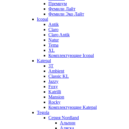
Премиум
Фемили Лайт
Фемили Эко Лайт
Icopal
Antik
Claro
Claro Antik
Natur
Tema
XL
Комплектующие Icopal
Katepal
3T
Ambient
Classic KL
Jazzy
Foxy
Katrilli
Mansion
Rocky
Комплектующие Katepal
Tegola
Серия Nordland
Альпин
Аляска