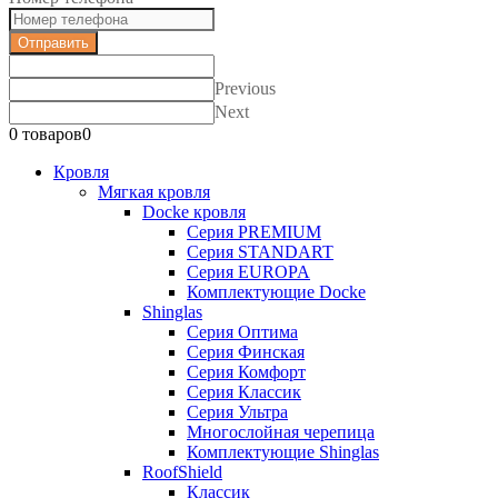
Отправить
Previous
Next
0 товаров
0
Кровля
Мягкая кровля
Docke кровля
Серия PREMIUM
Серия STANDART
Серия EUROPA
Комплектующие Docke
Shinglas
Серия Оптима
Серия Финская
Серия Комфорт
Серия Классик
Серия Ультра
Многослойная черепица
Комплектующие Shinglas
RoofShield
Классик