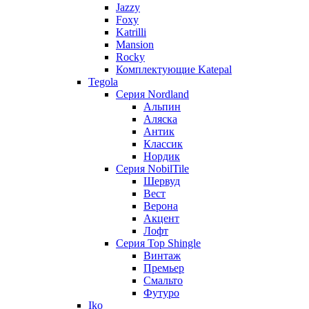
Jazzy
Foxy
Katrilli
Mansion
Rocky
Комплектующие Katepal
Tegola
Серия Nordland
Альпин
Аляска
Антик
Классик
Нордик
Серия NobilTile
Шервуд
Вест
Верона
Акцент
Лофт
Серия Top Shingle
Винтаж
Премьер
Смальто
Футуро
Iko