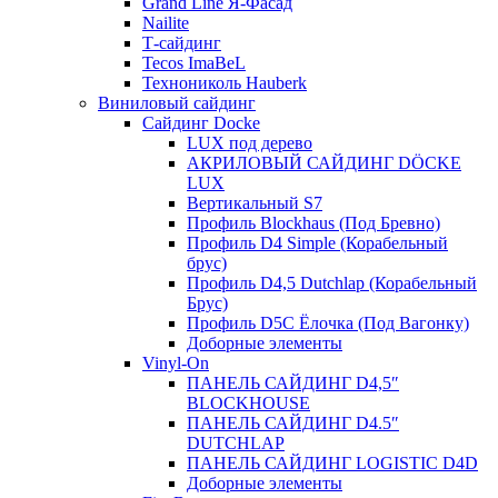
Grand Line Я-Фасад
Nailite
Т-сайдинг
Tecos ImaBeL
Технониколь Hauberk
Виниловый сайдинг
Сайдинг Docke
LUX под дерево
АКРИЛОВЫЙ САЙДИНГ DÖCKE
LUX
Вертикальный S7
Профиль Blockhaus (Под Бревно)
Профиль D4 Simple (Корабельный
брус)
Профиль D4,5 Dutchlap (Корабельный
Брус)
Профиль D5C Ёлочка (Под Вагонку)
Доборные элементы
Vinyl-On
ПАНЕЛЬ САЙДИНГ D4,5″
BLOCKHOUSE
ПАНЕЛЬ САЙДИНГ D4.5″
DUTCHLAP
ПАНЕЛЬ САЙДИНГ LOGISTIC D4D
Доборные элементы