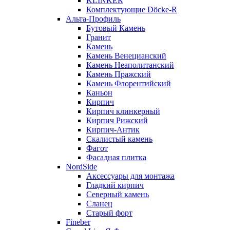
KLINKER
Комплектующие Döcke-R
Альта-Профиль
Бутовый Камень
Гранит
Камень
Камень Венецианский
Камень Неаполитанский
Камень Пражский
Камень Флорентийский
Каньон
Кирпич
Кирпич клинкерный
Кирпич Рижский
Кирпич-Антик
Скалистый камень
Фагот
Фасадная плитка
NordSide
Аксессуары для монтажа
Гладкий кирпич
Северный камень
Сланец
Старый форт
Fineber