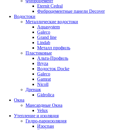
Фиброцемент
Eternit Cedral
Фиброцементные панели Decover
Водостоки
Металлические водостоки
Aquasystem
Galeco
Grand line
Lindab
Металл профиль
Пластиковые
Альта-Профиль
Bryza
Водосток Docke
Galeco
Gamrat
Nicoll
Дренаж
Gidrolica
Окна
Мансардные Окна
Velux
Утепление и изоляция
Гидро-пароизоляция
Изоспан