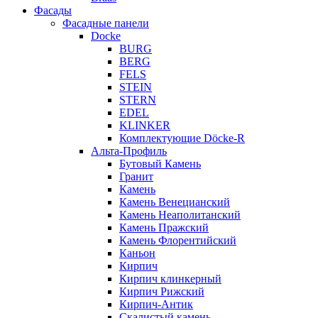
Фасады
Фасадные панели
Docke
BURG
BERG
FELS
STEIN
STERN
EDEL
KLINKER
Комплектующие Döcke-R
Альта-Профиль
Бутовый Камень
Гранит
Камень
Камень Венецианский
Камень Неаполитанский
Камень Пражский
Камень Флорентийский
Каньон
Кирпич
Кирпич клинкерный
Кирпич Рижский
Кирпич-Антик
Скалистый камень