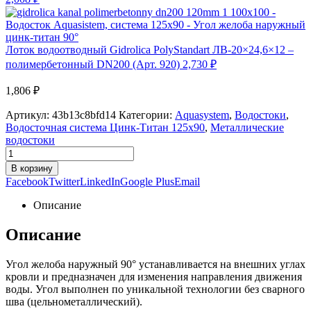
Лоток водоотводный Gidrolica PolyStandart ЛВ-20×24,6×12 –
полимербетонный DN200 (Арт. 920)
2,730
₽
1,806
₽
Артикул:
43b13c8bfd14
Категории:
Aquasystem
,
Водостоки
,
Водосточная система Цинк-Титан 125x90
,
Металлические
водостоки
В корзину
Facebook
Twitter
LinkedIn
Google Plus
Email
Описание
Описание
Угол желоба наружный 90° устанавливается на внешних углах
кровли и предназначен для изменения направления движения
воды. Угол выполнен по уникальной технологии без сварного
шва (цельнометаллический).