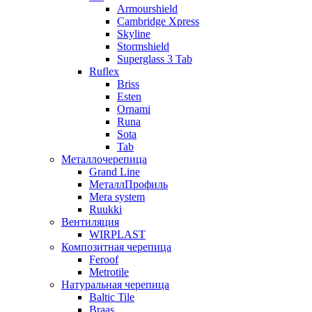
Armourshield
Cambridge Xpress
Skyline
Stormshield
Superglass 3 Tab
Ruflex
Briss
Esten
Ornami
Runa
Sota
Tab
Металлочерепица
Grand Line
МеталлПрофиль
Mera system
Ruukki
Вентиляция
WIRPLAST
Композитная черепица
Feroof
Metrotile
Натуральная черепица
Baltic Tile
Braas