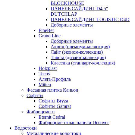
BLOCKHOUSE
ПАНЕЛЬ САЙДИНГ D4.5″
DUTCHLAP
ПАНЕЛЬ САЙДИНГ LOGISTIC D4D
Доборные элементы
FineBer
Grand Line
Доборные элементы
Акрил (премиум-коллекция)
Лайт (эконом-коллекция)
Tundra (дизайн-коллекция)
Классика (стандарт-коллекция)
Holzplast
Tecos
Альта-Профиль
Mitten
Фасадная плитка Каньон
Софиты
Софиты Bryza
Софиты Gamrat
Фиброцемент
Eternit Cedral
Фиброцементные панели Decover
Водостоки
Металлические водостоки