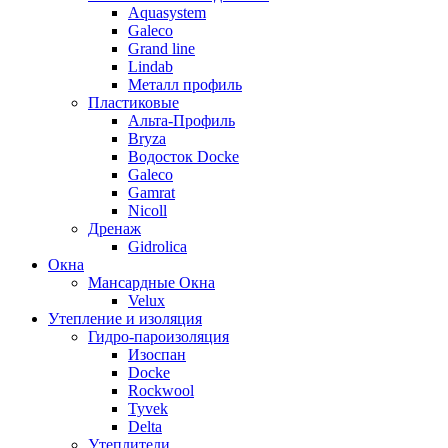
Aquasystem
Galeco
Grand line
Lindab
Металл профиль
Пластиковые
Альта-Профиль
Bryza
Водосток Docke
Galeco
Gamrat
Nicoll
Дренаж
Gidrolica
Окна
Мансардные Окна
Velux
Утепление и изоляция
Гидро-пароизоляция
Изоспан
Docke
Rockwool
Tyvek
Delta
Утеплители