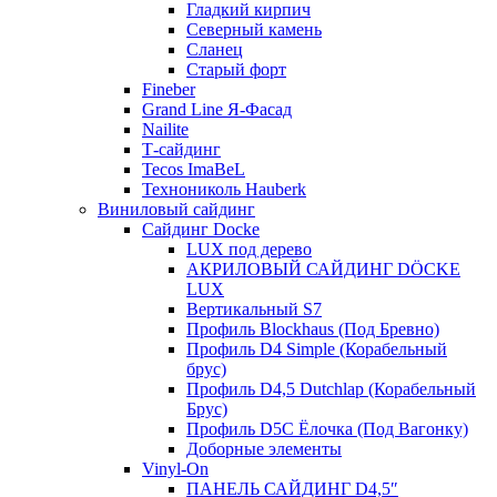
Гладкий кирпич
Северный камень
Сланец
Старый форт
Fineber
Grand Line Я-Фасад
Nailite
Т-сайдинг
Tecos ImaBeL
Технониколь Hauberk
Виниловый сайдинг
Сайдинг Docke
LUX под дерево
АКРИЛОВЫЙ САЙДИНГ DÖCKE
LUX
Вертикальный S7
Профиль Blockhaus (Под Бревно)
Профиль D4 Simple (Корабельный
брус)
Профиль D4,5 Dutchlap (Корабельный
Брус)
Профиль D5C Ёлочка (Под Вагонку)
Доборные элементы
Vinyl-On
ПАНЕЛЬ САЙДИНГ D4,5″