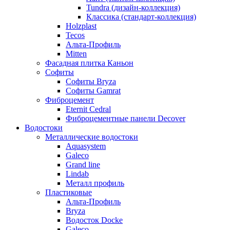
Tundra (дизайн-коллекция)
Классика (стандарт-коллекция)
Holzplast
Tecos
Альта-Профиль
Mitten
Фасадная плитка Каньон
Софиты
Софиты Bryza
Софиты Gamrat
Фиброцемент
Eternit Cedral
Фиброцементные панели Decover
Водостоки
Металлические водостоки
Aquasystem
Galeco
Grand line
Lindab
Металл профиль
Пластиковые
Альта-Профиль
Bryza
Водосток Docke
Galeco