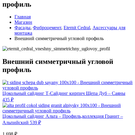
профиль
Главная
Магазин
Фасады
,
Фиброцемент
,
Eternit Cedral
,
Аксессуары для
монтажа
Внешний симметричный угловой профиль
Внешний симметричный угловой
профиль
Цокольный сайдинг Т-Сайдинг кирпич Щепа Дуб – Саяны
435
₽
Цокольный сайдинг Альта – Профиль,коллекция Гранит –
Альпийский
539
₽
1,698
₽