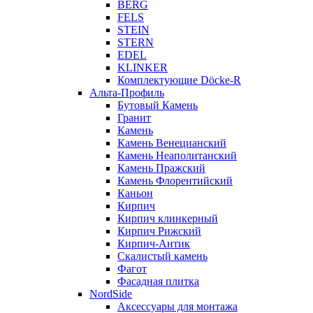
BERG
FELS
STEIN
STERN
EDEL
KLINKER
Комплектующие Döcke-R
Альта-Профиль
Бутовый Камень
Гранит
Камень
Камень Венецианский
Камень Неаполитанский
Камень Пражский
Камень Флорентийский
Каньон
Кирпич
Кирпич клинкерный
Кирпич Рижский
Кирпич-Антик
Скалистый камень
Фагот
Фасадная плитка
NordSide
Аксессуары для монтажа