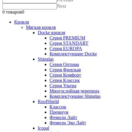
Next
0 товаров
0
Кровля
Мягкая кровля
Docke кровля
Серия PREMIUM
Серия STANDART
Серия EUROPA
Комплектующие Docke
Shinglas
Серия Оптима
Серия Финская
Серия Комфорт
Серия Классик
Серия Ультра
Многослойная черепица
Комплектующие Shinglas
RoofShield
Классик
Премиум
Фемили Лайт
Фемили Эко Лайт
Icopal