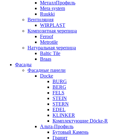
МеталлПрофиль
Mera system
Ruukki
Вентиляция
WIRPLAST
Композитная черепица
Feroof
Metrotile
Натуральная черепица
Baltic Tile
Braas
Фасады
Фасадные панели
Docke
BURG
BERG
FELS
STEIN
STERN
EDEL
KLINKER
Комплектующие Döcke-R
Альта-Профиль
Бутовый Камень
Гранит