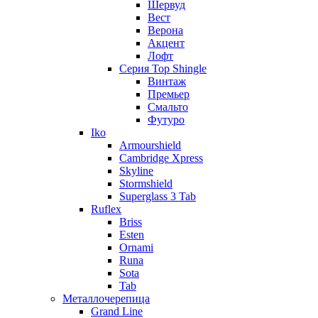
Шервуд
Вест
Верона
Акцент
Лофт
Серия Top Shingle
Винтаж
Премьер
Смальто
Футуро
Iko
Armourshield
Cambridge Xpress
Skyline
Stormshield
Superglass 3 Tab
Ruflex
Briss
Esten
Ornami
Runa
Sota
Tab
Металлочерепица
Grand Line