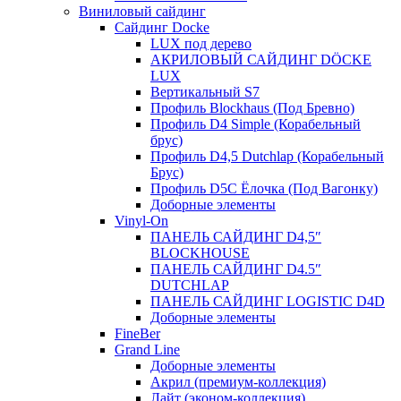
Виниловый сайдинг
Сайдинг Docke
LUX под дерево
АКРИЛОВЫЙ САЙДИНГ DÖCKE
LUX
Вертикальный S7
Профиль Blockhaus (Под Бревно)
Профиль D4 Simple (Корабельный
брус)
Профиль D4,5 Dutchlap (Корабельный
Брус)
Профиль D5C Ёлочка (Под Вагонку)
Доборные элементы
Vinyl-On
ПАНЕЛЬ САЙДИНГ D4,5″
BLOCKHOUSE
ПАНЕЛЬ САЙДИНГ D4.5″
DUTCHLAP
ПАНЕЛЬ САЙДИНГ LOGISTIC D4D
Доборные элементы
FineBer
Grand Line
Доборные элементы
Акрил (премиум-коллекция)
Лайт (эконом-коллекция)