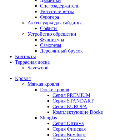
Дымники
Снегозадержатели
Указатели ветра
Флюгера
Аксессуары для сайдинга
Софиты
Устройство обрешетки
Фурнитура
Саморезы
Деревянный брусок
Контакты
Террасная доска
Savewood
Кровля
Мягкая кровля
Docke кровля
Серия PREMIUM
Серия STANDART
Серия EUROPA
Комплектующие Docke
Shinglas
Серия Оптима
Серия Финская
Серия Комфорт