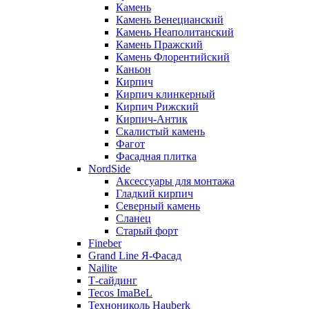
Камень
Камень Венецианский
Камень Неаполитанский
Камень Пражский
Камень Флорентийский
Каньон
Кирпич
Кирпич клинкерный
Кирпич Рижский
Кирпич-Антик
Скалистый камень
Фагот
Фасадная плитка
NordSide
Аксессуары для монтажа
Гладкий кирпич
Северный камень
Сланец
Старый форт
Fineber
Grand Line Я-Фасад
Nailite
Т-сайдинг
Tecos ImaBeL
Технониколь Hauberk