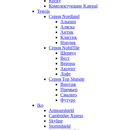
Rocky
Комплектующие Katepal
Tegola
Серия Nordland
Альпин
Аляска
Антик
Классик
Нордик
Серия NobilTile
Шервуд
Вест
Верона
Акцент
Лофт
Серия Top Shingle
Винтаж
Премьер
Смальто
Футуро
Iko
Armourshield
Cambridge Xpress
Skyline
Stormshield