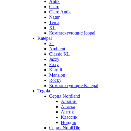
Antik
Claro
Claro Antik
Natur
Tema
XL
Комплектующие Icopal
Katepal
3T
Ambient
Classic KL
Jazzy
Foxy
Katrilli
Mansion
Rocky
Комплектующие Katepal
Tegola
Серия Nordland
Альпин
Аляска
Антик
Классик
Нордик
Серия NobilTile