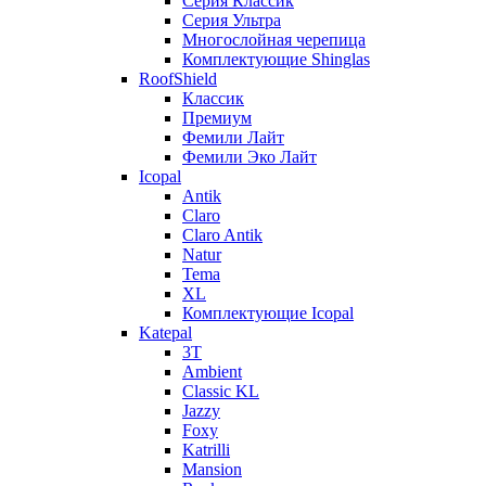
Серия Классик
Серия Ультра
Многослойная черепица
Комплектующие Shinglas
RoofShield
Классик
Премиум
Фемили Лайт
Фемили Эко Лайт
Icopal
Antik
Claro
Claro Antik
Natur
Tema
XL
Комплектующие Icopal
Katepal
3T
Ambient
Classic KL
Jazzy
Foxy
Katrilli
Mansion