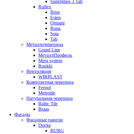
Superglass 3 Tab
Ruflex
Briss
Esten
Ornami
Runa
Sota
Tab
Металлочерепица
Grand Line
МеталлПрофиль
Mera system
Ruukki
Вентиляция
WIRPLAST
Композитная черепица
Feroof
Metrotile
Натуральная черепица
Baltic Tile
Braas
Фасады
Фасадные панели
Docke
BURG