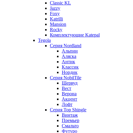
Classic KL
Jazzy
Foxy
Katrilli
Mansion
Rocky
Комплектующие Katepal
Tegola
Серия Nordland
Альпин
Аляска
Антик
Классик
Нордик
Серия NobilTile
Шервуд
Вест
Верона
Акцент
Лофт
Серия Top Shingle
Винтаж
Премьер
Смальто
Футуро