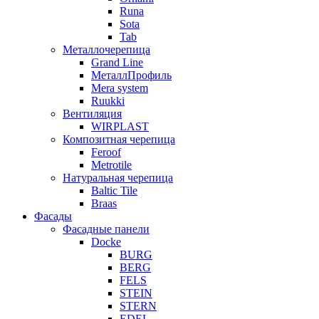
Runa
Sota
Tab
Металлочерепица
Grand Line
МеталлПрофиль
Mera system
Ruukki
Вентиляция
WIRPLAST
Композитная черепица
Feroof
Metrotile
Натуральная черепица
Baltic Tile
Braas
Фасады
Фасадные панели
Docke
BURG
BERG
FELS
STEIN
STERN
EDEL