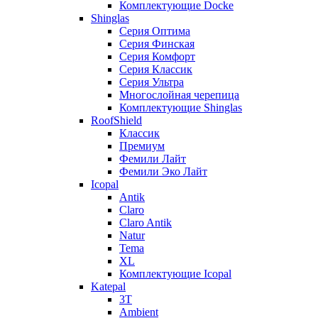
Комплектующие Docke
Shinglas
Серия Оптима
Серия Финская
Серия Комфорт
Серия Классик
Серия Ультра
Многослойная черепица
Комплектующие Shinglas
RoofShield
Классик
Премиум
Фемили Лайт
Фемили Эко Лайт
Icopal
Antik
Claro
Claro Antik
Natur
Tema
XL
Комплектующие Icopal
Katepal
3T
Ambient