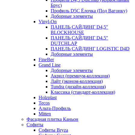
Брус)
Профиль D5C Ёлочка (Под Вагонку)
Доборные элементы
Vinyl-On
ПАНЕЛЬ САЙДИНГ D4,5″
BLOCKHOUSE
ПАНЕЛЬ САЙДИНГ D4.5″
DUTCHLAP
ПАНЕЛЬ САЙДИНГ LOGISTIC D4D
Доборные элементы
FineBer
Grand Line
Доборные элементы
Акрил (премиум-коллекция)
Лайт (эконом-коллекция)
Tundra (дизайн-коллекция)
Классика (стандарт-коллекция)
Holzplast
Tecos
Альта-Профиль
Mitten
Фасадная плитка Каньон
Софиты
Софиты Bryza