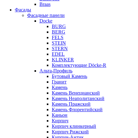
Braas
Фасады
Фасадные панели
Docke
BURG
BERG
FELS
STEIN
STERN
EDEL
KLINKER
Комплектующие Döcke-R
Альта-Профиль
Бутовый Камень
Гранит
Камень
Камень Венецианский
Камень Неаполитанский
Камень Пражский
Камень Флорентийский
Каньон
Кирпич
Кирпич клинкерный
Кирпич Рижский
Кирпич-Антик