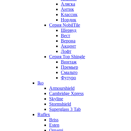
Аляска
Антик
Классик
Нордик
Серия NobilTile
Шервуд
Вест
Верона
Акцент
Лофт
Серия Top Shingle
Винтаж
Премьер
Смальто
Футуро
Iko
Armourshield
Cambridge Xpress
Skyline
Stormshield
Superglass 3 Tab
Ruflex
Briss
Esten
Ornami