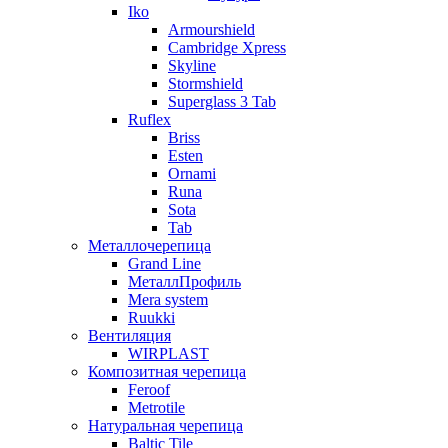
Iko
Armourshield
Cambridge Xpress
Skyline
Stormshield
Superglass 3 Tab
Ruflex
Briss
Esten
Ornami
Runa
Sota
Tab
Металлочерепица
Grand Line
МеталлПрофиль
Mera system
Ruukki
Вентиляция
WIRPLAST
Композитная черепица
Feroof
Metrotile
Натуральная черепица
Baltic Tile