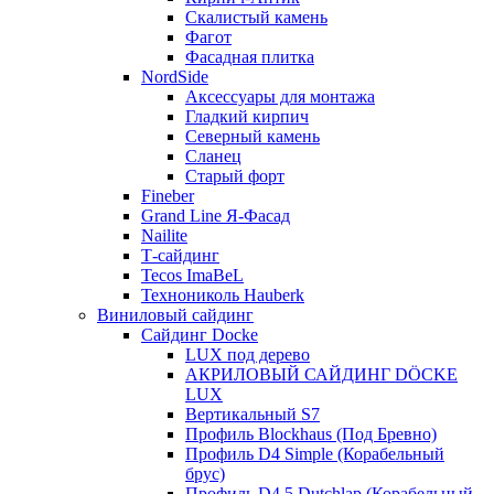
Скалистый камень
Фагот
Фасадная плитка
NordSide
Аксессуары для монтажа
Гладкий кирпич
Северный камень
Сланец
Старый форт
Fineber
Grand Line Я-Фасад
Nailite
Т-сайдинг
Tecos ImaBeL
Технониколь Hauberk
Виниловый сайдинг
Сайдинг Docke
LUX под дерево
АКРИЛОВЫЙ САЙДИНГ DÖCKE
LUX
Вертикальный S7
Профиль Blockhaus (Под Бревно)
Профиль D4 Simple (Корабельный
брус)
Профиль D4,5 Dutchlap (Корабельный