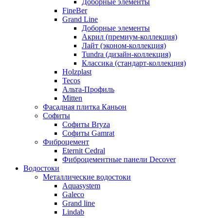
Доборные элементы
FineBer
Grand Line
Доборные элементы
Акрил (премиум-коллекция)
Лайт (эконом-коллекция)
Tundra (дизайн-коллекция)
Классика (стандарт-коллекция)
Holzplast
Tecos
Альта-Профиль
Mitten
Фасадная плитка Каньон
Софиты
Софиты Bryza
Софиты Gamrat
Фиброцемент
Eternit Cedral
Фиброцементные панели Decover
Водостоки
Металлические водостоки
Aquasystem
Galeco
Grand line
Lindab