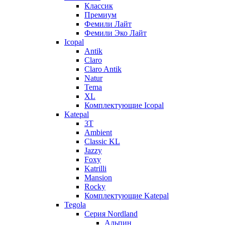
Классик
Премиум
Фемили Лайт
Фемили Эко Лайт
Icopal
Antik
Claro
Claro Antik
Natur
Tema
XL
Комплектующие Icopal
Katepal
3T
Ambient
Classic KL
Jazzy
Foxy
Katrilli
Mansion
Rocky
Комплектующие Katepal
Tegola
Серия Nordland
Альпин