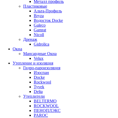
Металл профиль
Пластиковые
Альта-Профиль
Bryza
Водосток Docke
Galeco
Gamrat
Nicoll
Дренаж
Gidrolica
Окна
Мансардные Окна
Velux
Утепление и изоляция
Гидро-пароизоляция
Изоспан
Docke
Rockwool
Tyvek
Delta
Утеплители
BELTERMO
ROCKWOOL
ПЕНОПЛЭКС
PAROC