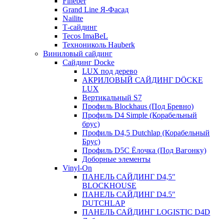
Fineber
Grand Line Я-Фасад
Nailite
Т-сайдинг
Tecos ImaBeL
Технониколь Hauberk
Виниловый сайдинг
Сайдинг Docke
LUX под дерево
АКРИЛОВЫЙ САЙДИНГ DÖCKE
LUX
Вертикальный S7
Профиль Blockhaus (Под Бревно)
Профиль D4 Simple (Корабельный
брус)
Профиль D4,5 Dutchlap (Корабельный
Брус)
Профиль D5C Ёлочка (Под Вагонку)
Доборные элементы
Vinyl-On
ПАНЕЛЬ САЙДИНГ D4,5″
BLOCKHOUSE
ПАНЕЛЬ САЙДИНГ D4.5″
DUTCHLAP
ПАНЕЛЬ САЙДИНГ LOGISTIC D4D