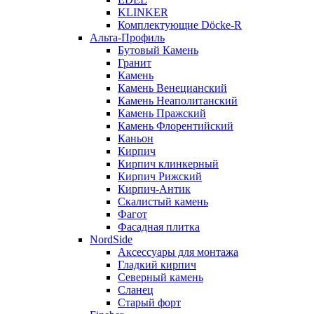
KLINKER
Комплектующие Döcke-R
Альта-Профиль
Бутовый Камень
Гранит
Камень
Камень Венецианский
Камень Неаполитанский
Камень Пражский
Камень Флорентийский
Каньон
Кирпич
Кирпич клинкерный
Кирпич Рижский
Кирпич-Антик
Скалистый камень
Фагот
Фасадная плитка
NordSide
Аксессуары для монтажа
Гладкий кирпич
Северный камень
Сланец
Старый форт