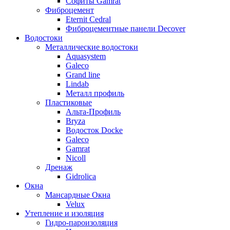
Софиты Gamrat
Фиброцемент
Eternit Cedral
Фиброцементные панели Decover
Водостоки
Металлические водостоки
Aquasystem
Galeco
Grand line
Lindab
Металл профиль
Пластиковые
Альта-Профиль
Bryza
Водосток Docke
Galeco
Gamrat
Nicoll
Дренаж
Gidrolica
Окна
Мансардные Окна
Velux
Утепление и изоляция
Гидро-пароизоляция