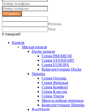
Номер телефона
Отправить
Previous
Next
0 товаров
0
Кровля
Мягкая кровля
Docke кровля
Серия PREMIUM
Серия STANDART
Серия EUROPA
Комплектующие Docke
Shinglas
Серия Оптима
Серия Финская
Серия Комфорт
Серия Классик
Серия Ультра
Многослойная черепица
Комплектующие Shinglas
RoofShield