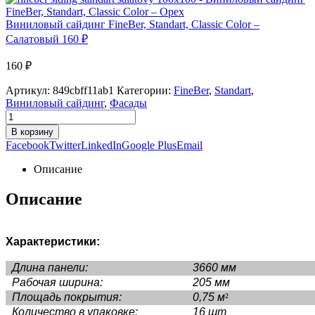
Виниловый сайдинг FineBer, Standart, Classic Color –
Салатовый
160
₽
160
₽
Артикул:
849cbff11ab1
Категории:
FineBer
,
Standart
,
Виниловый сайдинг
,
Фасады
В корзину
Facebook
Twitter
LinkedIn
Google Plus
Email
Описание
Описание
Характеристики:
Длина панели:
3660 мм
Рабочая ширина:
205 мм
Площадь покрытия:
0,75 м
²
Количество в упаковке:
16 шт