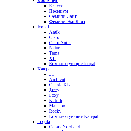
RoofShield
Классик
Премиум
Фемили Лайт
Фемили Эко Лайт
Icopal
Antik
Claro
Claro Antik
Natur
Tema
XL
Комплектующие Icopal
Katepal
3T
Ambient
Classic KL
Jazzy
Foxy
Katrilli
Mansion
Rocky
Комплектующие Katepal
Tegola
Серия Nordland