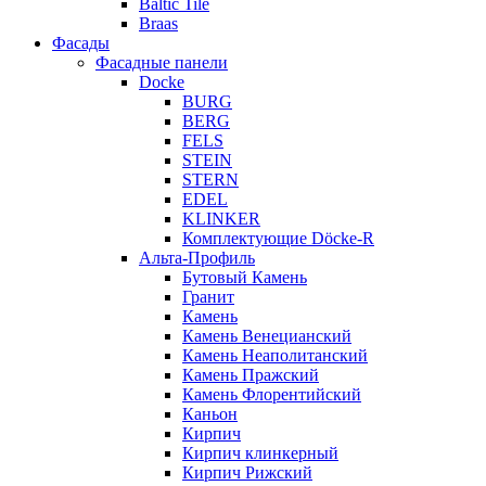
Baltic Tile
Braas
Фасады
Фасадные панели
Docke
BURG
BERG
FELS
STEIN
STERN
EDEL
KLINKER
Комплектующие Döcke-R
Альта-Профиль
Бутовый Камень
Гранит
Камень
Камень Венецианский
Камень Неаполитанский
Камень Пражский
Камень Флорентийский
Каньон
Кирпич
Кирпич клинкерный
Кирпич Рижский