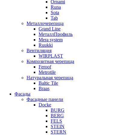
Ornami
Runa
Sota
Tab
Металлочерепица
Grand Line
МеталлПрофиль
Mera system
Ruukki
Вентиляция
WIRPLAST
Композитная черепица
Feroof
Metrotile
Натуральная черепица
Baltic Tile
Braas
Фасады
Фасадные панели
Docke
BURG
BERG
FELS
STEIN
STERN