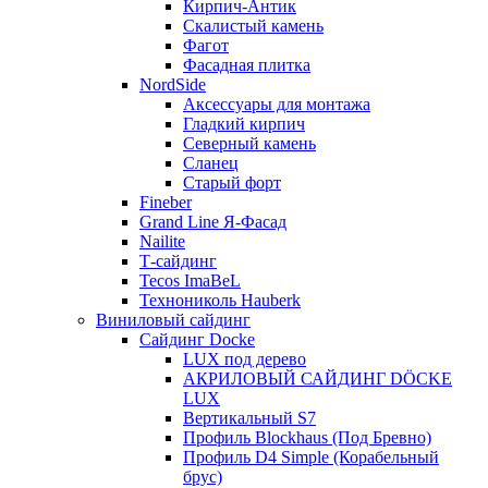
Кирпич-Антик
Скалистый камень
Фагот
Фасадная плитка
NordSide
Аксессуары для монтажа
Гладкий кирпич
Северный камень
Сланец
Старый форт
Fineber
Grand Line Я-Фасад
Nailite
Т-сайдинг
Tecos ImaBeL
Технониколь Hauberk
Виниловый сайдинг
Сайдинг Docke
LUX под дерево
АКРИЛОВЫЙ САЙДИНГ DÖCKE
LUX
Вертикальный S7
Профиль Blockhaus (Под Бревно)
Профиль D4 Simple (Корабельный
брус)