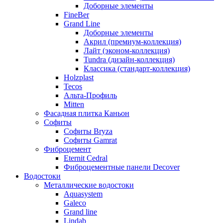
Доборные элементы
FineBer
Grand Line
Доборные элементы
Акрил (премиум-коллекция)
Лайт (эконом-коллекция)
Tundra (дизайн-коллекция)
Классика (стандарт-коллекция)
Holzplast
Tecos
Альта-Профиль
Mitten
Фасадная плитка Каньон
Софиты
Софиты Bryza
Софиты Gamrat
Фиброцемент
Eternit Cedral
Фиброцементные панели Decover
Водостоки
Металлические водостоки
Aquasystem
Galeco
Grand line
Lindab