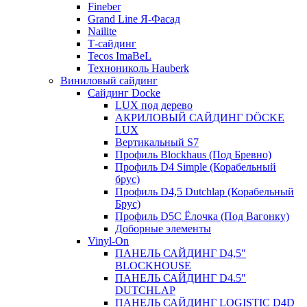
Fineber
Grand Line Я-Фасад
Nailite
Т-сайдинг
Tecos ImaBeL
Технониколь Hauberk
Виниловый сайдинг
Сайдинг Docke
LUX под дерево
АКРИЛОВЫЙ САЙДИНГ DÖCKE
LUX
Вертикальный S7
Профиль Blockhaus (Под Бревно)
Профиль D4 Simple (Корабельный
брус)
Профиль D4,5 Dutchlap (Корабельный
Брус)
Профиль D5C Ёлочка (Под Вагонку)
Доборные элементы
Vinyl-On
ПАНЕЛЬ САЙДИНГ D4,5″
BLOCKHOUSE
ПАНЕЛЬ САЙДИНГ D4.5″
DUTCHLAP
ПАНЕЛЬ САЙДИНГ LOGISTIC D4D