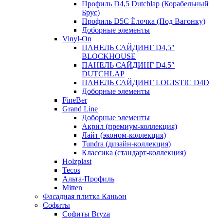
Профиль D4,5 Dutchlap (Корабельный
Брус)
Профиль D5C Ёлочка (Под Вагонку)
Доборные элементы
Vinyl-On
ПАНЕЛЬ САЙДИНГ D4,5″
BLOCKHOUSE
ПАНЕЛЬ САЙДИНГ D4.5″
DUTCHLAP
ПАНЕЛЬ САЙДИНГ LOGISTIC D4D
Доборные элементы
FineBer
Grand Line
Доборные элементы
Акрил (премиум-коллекция)
Лайт (эконом-коллекция)
Tundra (дизайн-коллекция)
Классика (стандарт-коллекция)
Holzplast
Tecos
Альта-Профиль
Mitten
Фасадная плитка Каньон
Софиты
Софиты Bryza