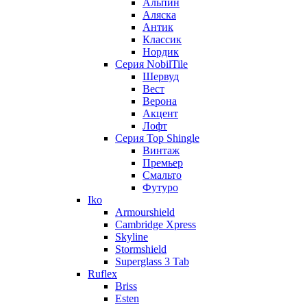
Альпин
Аляска
Антик
Классик
Нордик
Серия NobilTile
Шервуд
Вест
Верона
Акцент
Лофт
Серия Top Shingle
Винтаж
Премьер
Смальто
Футуро
Iko
Armourshield
Cambridge Xpress
Skyline
Stormshield
Superglass 3 Tab
Ruflex
Briss
Esten