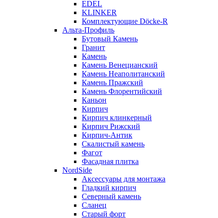
EDEL
KLINKER
Комплектующие Döcke-R
Альта-Профиль
Бутовый Камень
Гранит
Камень
Камень Венецианский
Камень Неаполитанский
Камень Пражский
Камень Флорентийский
Каньон
Кирпич
Кирпич клинкерный
Кирпич Рижский
Кирпич-Антик
Скалистый камень
Фагот
Фасадная плитка
NordSide
Аксессуары для монтажа
Гладкий кирпич
Северный камень
Сланец
Старый форт