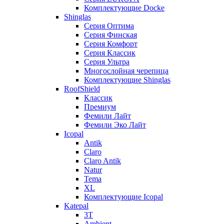
Комплектующие Docke
Shinglas
Серия Оптима
Серия Финская
Серия Комфорт
Серия Классик
Серия Ультра
Многослойная черепица
Комплектующие Shinglas
RoofShield
Классик
Премиум
Фемили Лайт
Фемили Эко Лайт
Icopal
Antik
Claro
Claro Antik
Natur
Tema
XL
Комплектующие Icopal
Katepal
3T
Ambient