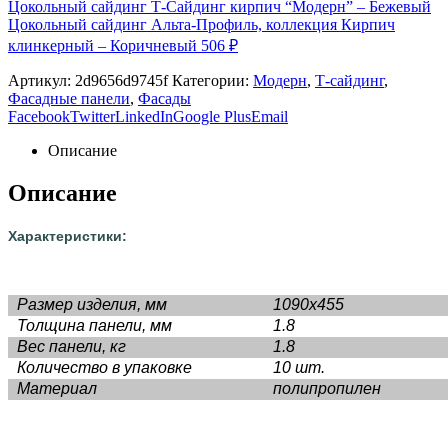
Цокольный сайдинг Альта-Профиль, коллекция Кирпич
клинкерный – Коричневый
506
₽
Артикул:
2d9656d9745f
Категории:
Модерн
,
Т-сайдинг
,
Фасадные панели
,
Фасады
Facebook
Twitter
LinkedIn
Google Plus
Email
Описание
Описание
Характеристики:
Размер изделия, мм
1090х455
Толщина панели, мм
1.8
Вес панели, кг
1.8
Количество в упаковке
10 шт.
Материал
полипропилен