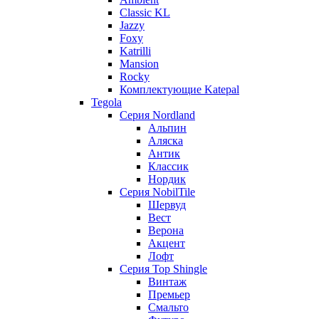
Classic KL
Jazzy
Foxy
Katrilli
Mansion
Rocky
Комплектующие Katepal
Tegola
Серия Nordland
Альпин
Аляска
Антик
Классик
Нордик
Серия NobilTile
Шервуд
Вест
Верона
Акцент
Лофт
Серия Top Shingle
Винтаж
Премьер
Смальто