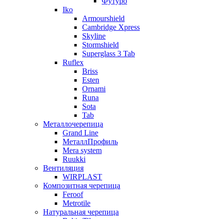
Футуро
Iko
Armourshield
Cambridge Xpress
Skyline
Stormshield
Superglass 3 Tab
Ruflex
Briss
Esten
Ornami
Runa
Sota
Tab
Металлочерепица
Grand Line
МеталлПрофиль
Mera system
Ruukki
Вентиляция
WIRPLAST
Композитная черепица
Feroof
Metrotile
Натуральная черепица