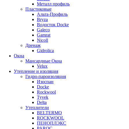
Металл профиль
Пластиковые
Альта-Профиль
Bryza
Водосток Docke
Galeco
Gamrat
Nicoll
Дренаж
Gidrolica
Окна
Мансардные Окна
Velux
Утепление и изоляция
Гидро-пароизоляция
Изоспан
Docke
Rockwool
Tyvek
Delta
Утеплители
BELTERMO
ROCKWOOL
ПЕНОПЛЭКС
PAROC