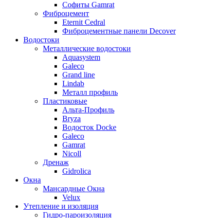
Софиты Gamrat
Фиброцемент
Eternit Cedral
Фиброцементные панели Decover
Водостоки
Металлические водостоки
Aquasystem
Galeco
Grand line
Lindab
Металл профиль
Пластиковые
Альта-Профиль
Bryza
Водосток Docke
Galeco
Gamrat
Nicoll
Дренаж
Gidrolica
Окна
Мансардные Окна
Velux
Утепление и изоляция
Гидро-пароизоляция