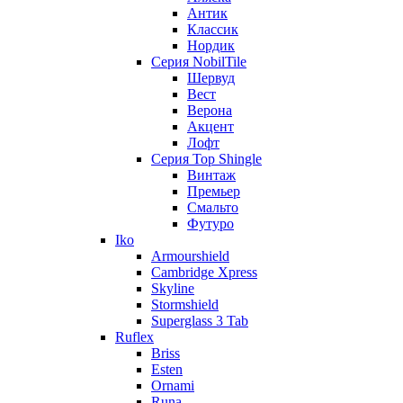
Антик
Классик
Нордик
Серия NobilTile
Шервуд
Вест
Верона
Акцент
Лофт
Серия Top Shingle
Винтаж
Премьер
Смальто
Футуро
Iko
Armourshield
Cambridge Xpress
Skyline
Stormshield
Superglass 3 Tab
Ruflex
Briss
Esten
Ornami
Runa