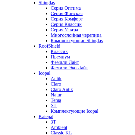
Shinglas
Серия Оптима
Серия Финская
Серия Комфорт
Серия Классик
Серия Ультра
Многослойная черепица
Комплектующие Shinglas
RoofShield
Классик
Премиум
Фемили Лайт
Фемили Эко Лайт
Icopal
Antik
Claro
Claro Antik
Natur
Tema
XL
Комплектующие Icopal
Katepal
3T
Ambient
Classic KL