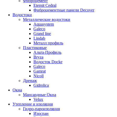
Фиброцемент
Eternit Cedral
Фиброцементные панели Decover
Водостоки
Металлические водостоки
Aquasystem
Galeco
Grand line
Lindab
Металл профиль
Пластиковые
Альта-Профиль
Bryza
Водосток Docke
Galeco
Gamrat
Nicoll
Дренаж
Gidrolica
Окна
Мансардные Окна
Velux
Утепление и изоляция
Гидро-пароизоляция
Изоспан