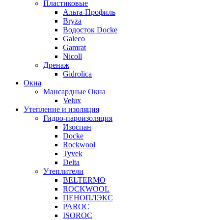
Пластиковые
Альта-Профиль
Bryza
Водосток Docke
Galeco
Gamrat
Nicoll
Дренаж
Gidrolica
Окна
Мансардные Окна
Velux
Утепление и изоляция
Гидро-пароизоляция
Изоспан
Docke
Rockwool
Tyvek
Delta
Утеплители
BELTERMO
ROCKWOOL
ПЕНОПЛЭКС
PAROC
ISOROC