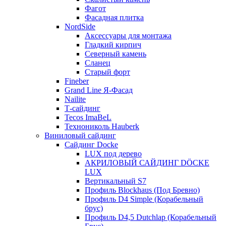
Фагот
Фасадная плитка
NordSide
Аксессуары для монтажа
Гладкий кирпич
Северный камень
Сланец
Старый форт
Fineber
Grand Line Я-Фасад
Nailite
Т-сайдинг
Tecos ImaBeL
Технониколь Hauberk
Виниловый сайдинг
Сайдинг Docke
LUX под дерево
АКРИЛОВЫЙ САЙДИНГ DÖCKE
LUX
Вертикальный S7
Профиль Blockhaus (Под Бревно)
Профиль D4 Simple (Корабельный
брус)
Профиль D4,5 Dutchlap (Корабельный