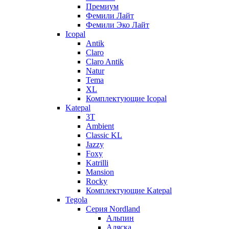
Премиум
Фемили Лайт
Фемили Эко Лайт
Icopal
Antik
Claro
Claro Antik
Natur
Tema
XL
Комплектующие Icopal
Katepal
3T
Ambient
Classic KL
Jazzy
Foxy
Katrilli
Mansion
Rocky
Комплектующие Katepal
Tegola
Серия Nordland
Альпин
Аляска