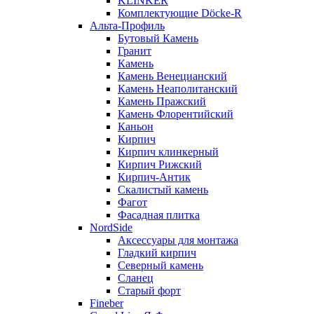
KLINKER
Комплектующие Döcke-R
Альта-Профиль
Бутовый Камень
Гранит
Камень
Камень Венецианский
Камень Неаполитанский
Камень Пражский
Камень Флорентийский
Каньон
Кирпич
Кирпич клинкерный
Кирпич Рижский
Кирпич-Антик
Скалистый камень
Фагот
Фасадная плитка
NordSide
Аксессуары для монтажа
Гладкий кирпич
Северный камень
Сланец
Старый форт
Fineber