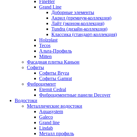
FineBer
Grand Line
Доборные элементы
Акрил (премиум-коллекция)
Лайт (эконом-коллекция)
Tundra (дизайн-коллекция)
Классика (стандарт-коллекция)
Holzplast
Tecos
Альта-Профиль
Mitten
Фасадная плитка Каньон
Софиты
Софиты Bryza
Софиты Gamrat
Фиброцемент
Eternit Cedral
Фиброцементные панели Decover
Водостоки
Металлические водостоки
Aquasystem
Galeco
Grand line
Lindab
Металл профиль