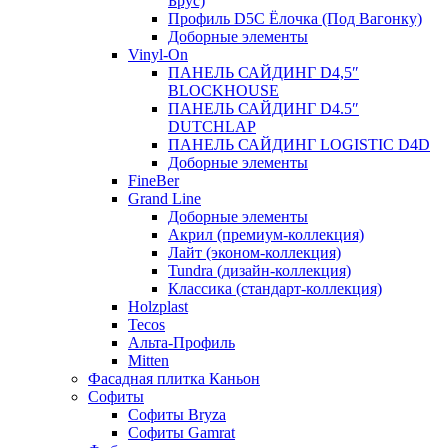
Брус)
Профиль D5C Ёлочка (Под Вагонку)
Доборные элементы
Vinyl-On
ПАНЕЛЬ САЙДИНГ D4,5″
BLOCKHOUSE
ПАНЕЛЬ САЙДИНГ D4.5″
DUTCHLAP
ПАНЕЛЬ САЙДИНГ LOGISTIC D4D
Доборные элементы
FineBer
Grand Line
Доборные элементы
Акрил (премиум-коллекция)
Лайт (эконом-коллекция)
Tundra (дизайн-коллекция)
Классика (стандарт-коллекция)
Holzplast
Tecos
Альта-Профиль
Mitten
Фасадная плитка Каньон
Софиты
Софиты Bryza
Софиты Gamrat