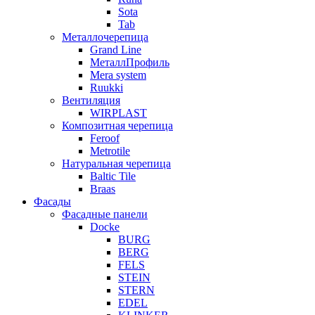
Sota
Tab
Металлочерепица
Grand Line
МеталлПрофиль
Mera system
Ruukki
Вентиляция
WIRPLAST
Композитная черепица
Feroof
Metrotile
Натуральная черепица
Baltic Tile
Braas
Фасады
Фасадные панели
Docke
BURG
BERG
FELS
STEIN
STERN
EDEL