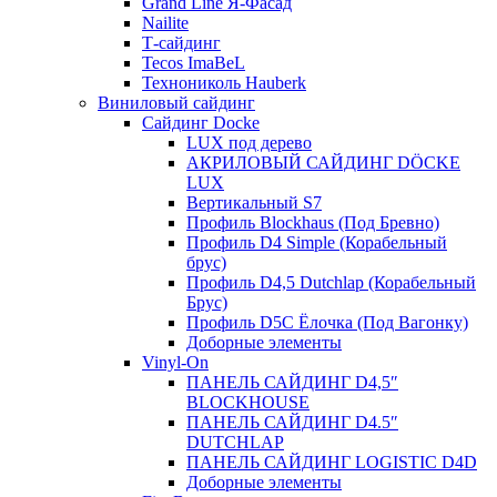
Grand Line Я-Фасад
Nailite
Т-сайдинг
Tecos ImaBeL
Технониколь Hauberk
Виниловый сайдинг
Сайдинг Docke
LUX под дерево
АКРИЛОВЫЙ САЙДИНГ DÖCKE
LUX
Вертикальный S7
Профиль Blockhaus (Под Бревно)
Профиль D4 Simple (Корабельный
брус)
Профиль D4,5 Dutchlap (Корабельный
Брус)
Профиль D5C Ёлочка (Под Вагонку)
Доборные элементы
Vinyl-On
ПАНЕЛЬ САЙДИНГ D4,5″
BLOCKHOUSE
ПАНЕЛЬ САЙДИНГ D4.5″
DUTCHLAP
ПАНЕЛЬ САЙДИНГ LOGISTIC D4D
Доборные элементы