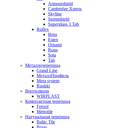
Armourshield
Cambridge Xpress
Skyline
Stormshield
Superglass 3 Tab
Ruflex
Briss
Esten
Ornami
Runa
Sota
Tab
Металлочерепица
Grand Line
МеталлПрофиль
Mera system
Ruukki
Вентиляция
WIRPLAST
Композитная черепица
Feroof
Metrotile
Натуральная черепица
Baltic Tile
Braas