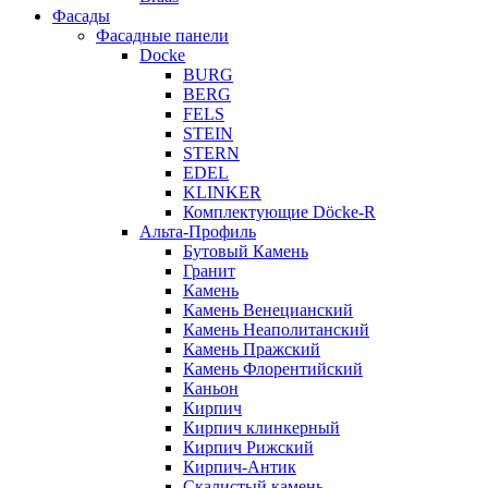
Фасады
Фасадные панели
Docke
BURG
BERG
FELS
STEIN
STERN
EDEL
KLINKER
Комплектующие Döcke-R
Альта-Профиль
Бутовый Камень
Гранит
Камень
Камень Венецианский
Камень Неаполитанский
Камень Пражский
Камень Флорентийский
Каньон
Кирпич
Кирпич клинкерный
Кирпич Рижский
Кирпич-Антик
Скалистый камень