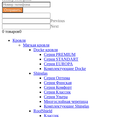
Отправить
Previous
Next
0 товаров
0
Кровля
Мягкая кровля
Docke кровля
Серия PREMIUM
Серия STANDART
Серия EUROPA
Комплектующие Docke
Shinglas
Серия Оптима
Серия Финская
Серия Комфорт
Серия Классик
Серия Ультра
Многослойная черепица
Комплектующие Shinglas
RoofShield
Классик