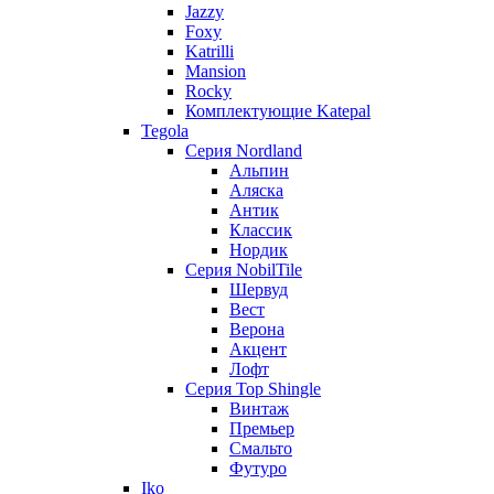
Jazzy
Foxy
Katrilli
Mansion
Rocky
Комплектующие Katepal
Tegola
Серия Nordland
Альпин
Аляска
Антик
Классик
Нордик
Серия NobilTile
Шервуд
Вест
Верона
Акцент
Лофт
Серия Top Shingle
Винтаж
Премьер
Смальто
Футуро
Iko