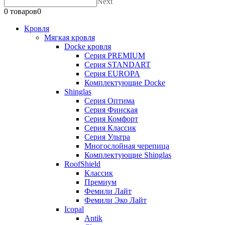
Next
0 товаров
0
Кровля
Мягкая кровля
Docke кровля
Серия PREMIUM
Серия STANDART
Серия EUROPA
Комплектующие Docke
Shinglas
Серия Оптима
Серия Финская
Серия Комфорт
Серия Классик
Серия Ультра
Многослойная черепица
Комплектующие Shinglas
RoofShield
Классик
Премиум
Фемили Лайт
Фемили Эко Лайт
Icopal
Antik