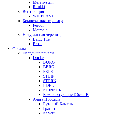
Mera system
Ruukki
Вентиляция
WIRPLAST
Композитная черепица
Feroof
Metrotile
Натуральная черепица
Baltic Tile
Braas
Фасады
Фасадные панели
Docke
BURG
BERG
FELS
STEIN
STERN
EDEL
KLINKER
Комплектующие Döcke-R
Альта-Профиль
Бутовый Камень
Гранит
Камень