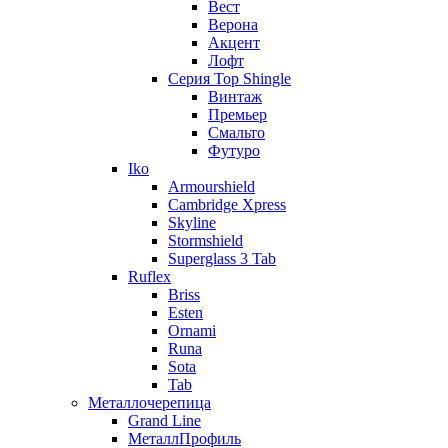
Вест
Верона
Акцент
Лофт
Серия Top Shingle
Винтаж
Премьер
Смальто
Футуро
Iko
Armourshield
Cambridge Xpress
Skyline
Stormshield
Superglass 3 Tab
Ruflex
Briss
Esten
Ornami
Runa
Sota
Tab
Металлочерепица
Grand Line
МеталлПрофиль