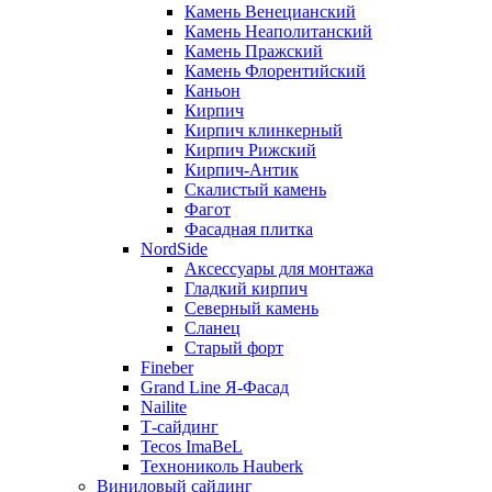
Камень Венецианский
Камень Неаполитанский
Камень Пражский
Камень Флорентийский
Каньон
Кирпич
Кирпич клинкерный
Кирпич Рижский
Кирпич-Антик
Скалистый камень
Фагот
Фасадная плитка
NordSide
Аксессуары для монтажа
Гладкий кирпич
Северный камень
Сланец
Старый форт
Fineber
Grand Line Я-Фасад
Nailite
Т-сайдинг
Tecos ImaBeL
Технониколь Hauberk
Виниловый сайдинг