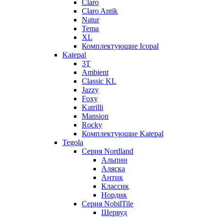
Claro
Claro Antik
Natur
Tema
XL
Комплектующие Icopal
Katepal
3T
Ambient
Classic KL
Jazzy
Foxy
Katrilli
Mansion
Rocky
Комплектующие Katepal
Tegola
Серия Nordland
Альпин
Аляска
Антик
Классик
Нордик
Серия NobilTile
Шервуд