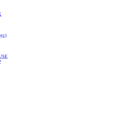
X
ус)
USE
P