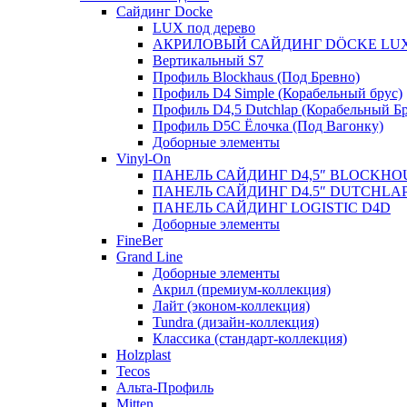
Сайдинг Docke
LUX под дерево
АКРИЛОВЫЙ САЙДИНГ DÖCKE LU
Вертикальный S7
Профиль Blockhaus (Под Бревно)
Профиль D4 Simple (Корабельный брус)
Профиль D4,5 Dutchlap (Корабельный Бр
Профиль D5C Ёлочка (Под Вагонку)
Доборные элементы
Vinyl-On
ПАНЕЛЬ САЙДИНГ D4,5″ BLOCKHO
ПАНЕЛЬ САЙДИНГ D4.5″ DUTCHLA
ПАНЕЛЬ САЙДИНГ LOGISTIC D4D
Доборные элементы
FineBer
Grand Line
Доборные элементы
Акрил (премиум-коллекция)
Лайт (эконом-коллекция)
Tundra (дизайн-коллекция)
Классика (стандарт-коллекция)
Holzplast
Tecos
Альта-Профиль
Mitten