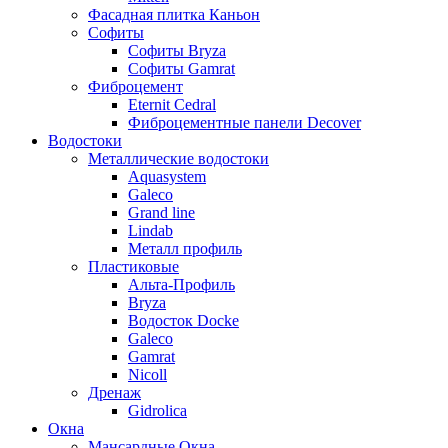
Фасадная плитка Каньон
Софиты
Софиты Bryza
Софиты Gamrat
Фиброцемент
Eternit Cedral
Фиброцементные панели Decover
Водостоки
Металлические водостоки
Aquasystem
Galeco
Grand line
Lindab
Металл профиль
Пластиковые
Альта-Профиль
Bryza
Водосток Docke
Galeco
Gamrat
Nicoll
Дренаж
Gidrolica
Окна
Мансардные Окна