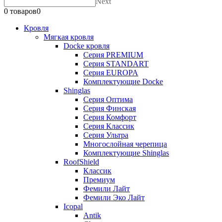
Next
0 товаров
0
Кровля
Мягкая кровля
Docke кровля
Серия PREMIUM
Серия STANDART
Серия EUROPA
Комплектующие Docke
Shinglas
Серия Оптима
Серия Финская
Серия Комфорт
Серия Классик
Серия Ультра
Многослойная черепица
Комплектующие Shinglas
RoofShield
Классик
Премиум
Фемили Лайт
Фемили Эко Лайт
Icopal
Antik