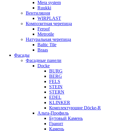
Mera system
Ruukki
Вентиляция
WIRPLAST
Композитная черепица
Feroof
Metrotile
Натуральная черепица
Baltic Tile
Braas
Фасады
Фасадные панели
Docke
BURG
BERG
FELS
STEIN
STERN
EDEL
KLINKER
Комплектующие Döcke-R
Альта-Профиль
Бутовый Камень
Гранит
Камень