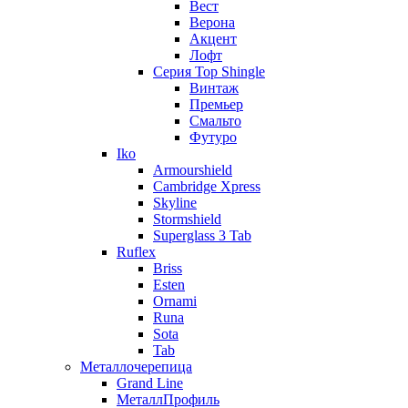
Вест
Верона
Акцент
Лофт
Серия Top Shingle
Винтаж
Премьер
Смальто
Футуро
Iko
Armourshield
Cambridge Xpress
Skyline
Stormshield
Superglass 3 Tab
Ruflex
Briss
Esten
Ornami
Runa
Sota
Tab
Металлочерепица
Grand Line
МеталлПрофиль