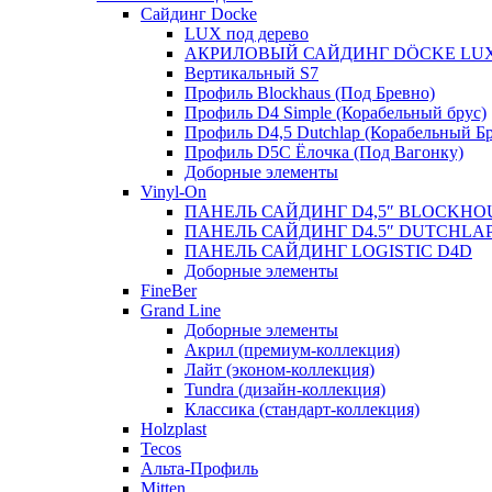
Сайдинг Docke
LUX под дерево
АКРИЛОВЫЙ САЙДИНГ DÖCKE LU
Вертикальный S7
Профиль Blockhaus (Под Бревно)
Профиль D4 Simple (Корабельный брус)
Профиль D4,5 Dutchlap (Корабельный Бр
Профиль D5C Ёлочка (Под Вагонку)
Доборные элементы
Vinyl-On
ПАНЕЛЬ САЙДИНГ D4,5″ BLOCKHO
ПАНЕЛЬ САЙДИНГ D4.5″ DUTCHLA
ПАНЕЛЬ САЙДИНГ LOGISTIC D4D
Доборные элементы
FineBer
Grand Line
Доборные элементы
Акрил (премиум-коллекция)
Лайт (эконом-коллекция)
Tundra (дизайн-коллекция)
Классика (стандарт-коллекция)
Holzplast
Tecos
Альта-Профиль
Mitten