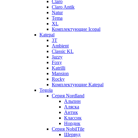
Claro
Claro Antik
Natur
Tema
XL
Комплектующие Icopal
Katepal
3T
Ambient
Classic KL
Jazzy
Foxy
Katrilli
Mansion
Rocky
Комплектующие Katepal
Tegola
Серия Nordland
Альпин
Аляска
Антик
Классик
Нордик
Серия NobilTile
Шервуд