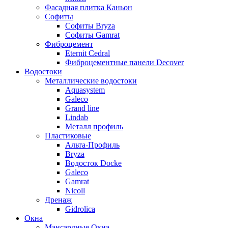
Фасадная плитка Каньон
Софиты
Софиты Bryza
Софиты Gamrat
Фиброцемент
Eternit Cedral
Фиброцементные панели Decover
Водостоки
Металлические водостоки
Aquasystem
Galeco
Grand line
Lindab
Металл профиль
Пластиковые
Альта-Профиль
Bryza
Водосток Docke
Galeco
Gamrat
Nicoll
Дренаж
Gidrolica
Окна
Мансардные Окна