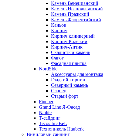
Камень Венецианский
Камень Неаполитанский
Камень Пражский
Камень Флорентийский
Каньон
Кирпич
Кирпич клинкерный
Кирпич Рижский
Кирпич-Антик
Скалистый камень
Фагот
Фасадная плитка
NordSide
Аксессуары для монтажа
Гладкий кирпич
Северный камень
Сланец
Старый форт
Fineber
Grand Line Я-Фасад
Nailite
Т-сайдинг
Tecos ImaBeL
Технониколь Hauberk
Виниловый сайдинг