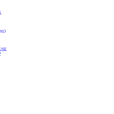
X
ус)
USE
P