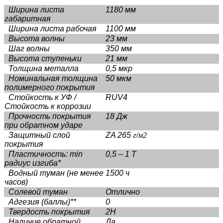
Ширина листа
1180 мм
габаритная
Ширина листа рабочая
1100 мм
Высота волны
23 мм
Шаг волны
350 мм
Высота ступеньки
21 мм
Толщина металла
0,5 мкр
Номинальная толщина
50 мкм
полимерного покрытия
Стойкость к УФ /
RUV4
Стойкость к коррозии
Прочность покрытия
18 Дж
при обратном ударе
Защитный слой
ZA 265
г/м2
покрытия
Пластичность: min
0,5 – 1 Т
радиус изгиба*
Водный туман (не менее
1500 ч
часов)
Солевой туман
Отлично
Адгезия (баллы)**
0
Твердость покрытия
2Н
Наличие обратной
Да