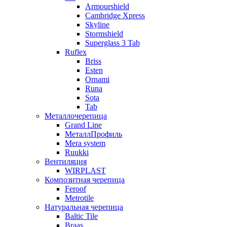
Armourshield
Cambridge Xpress
Skyline
Stormshield
Superglass 3 Tab
Ruflex
Briss
Esten
Ornami
Runa
Sota
Tab
Металлочерепица
Grand Line
МеталлПрофиль
Mera system
Ruukki
Вентиляция
WIRPLAST
Композитная черепица
Feroof
Metrotile
Натуральная черепица
Baltic Tile
Braas