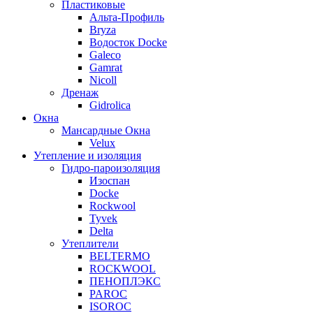
Пластиковые
Альта-Профиль
Bryza
Водосток Docke
Galeco
Gamrat
Nicoll
Дренаж
Gidrolica
Окна
Мансардные Окна
Velux
Утепление и изоляция
Гидро-пароизоляция
Изоспан
Docke
Rockwool
Tyvek
Delta
Утеплители
BELTERMO
ROCKWOOL
ПЕНОПЛЭКС
PAROC
ISOROC