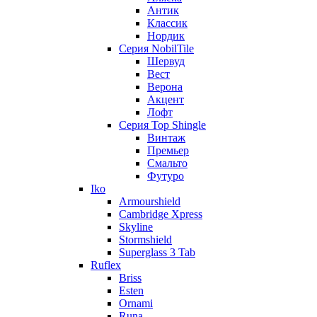
Антик
Классик
Нордик
Серия NobilTile
Шервуд
Вест
Верона
Акцент
Лофт
Серия Top Shingle
Винтаж
Премьер
Смальто
Футуро
Iko
Armourshield
Cambridge Xpress
Skyline
Stormshield
Superglass 3 Tab
Ruflex
Briss
Esten
Ornami
Runa