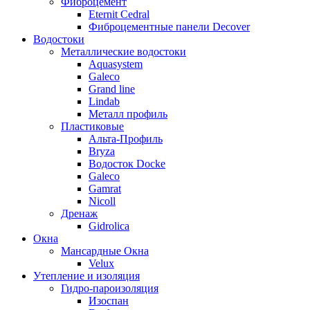
Фиброцемент
Eternit Cedral
Фиброцементные панели Decover
Водостоки
Металлические водостоки
Aquasystem
Galeco
Grand line
Lindab
Металл профиль
Пластиковые
Альта-Профиль
Bryza
Водосток Docke
Galeco
Gamrat
Nicoll
Дренаж
Gidrolica
Окна
Мансардные Окна
Velux
Утепление и изоляция
Гидро-пароизоляция
Изоспан