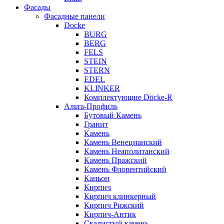
Фасады
Фасадные панели
Docke
BURG
BERG
FELS
STEIN
STERN
EDEL
KLINKER
Комплектующие Döcke-R
Альта-Профиль
Бутовый Камень
Гранит
Камень
Камень Венецианский
Камень Неаполитанский
Камень Пражский
Камень Флорентийский
Каньон
Кирпич
Кирпич клинкерный
Кирпич Рижский
Кирпич-Антик
Скалистый камень