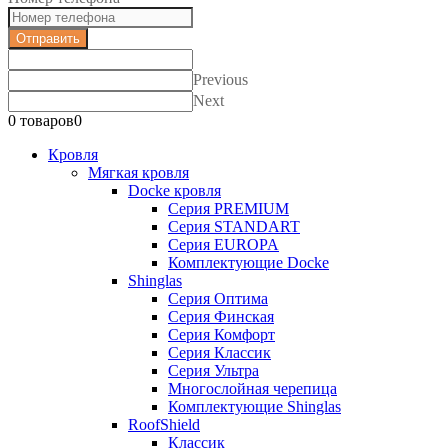
Отправить
Previous
Next
0 товаров
0
Кровля
Мягкая кровля
Docke кровля
Серия PREMIUM
Серия STANDART
Серия EUROPA
Комплектующие Docke
Shinglas
Серия Оптима
Серия Финская
Серия Комфорт
Серия Классик
Серия Ультра
Многослойная черепица
Комплектующие Shinglas
RoofShield
Классик