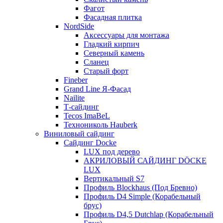
Фагот
Фасадная плитка
NordSide
Аксессуары для монтажа
Гладкий кирпич
Северный камень
Сланец
Старый форт
Fineber
Grand Line Я-Фасад
Nailite
Т-сайдинг
Tecos ImaBeL
Технониколь Hauberk
Виниловый сайдинг
Сайдинг Docke
LUX под дерево
АКРИЛОВЫЙ САЙДИНГ DÖCKE
LUX
Вертикальный S7
Профиль Blockhaus (Под Бревно)
Профиль D4 Simple (Корабельный
брус)
Профиль D4,5 Dutchlap (Корабельный