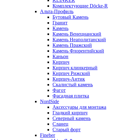
KLINKER
Комплектующие Döcke-R
Альта-Профиль
Бутовый Камень
Гранит
Камень
Камень Венецианский
Камень Неаполитанский
Камень Пражский
Камень Флорентийский
Каньон
Кирпич
Кирпич клинкерный
Кирпич Рижский
Кирпич-Антик
Скалистый камень
Фагот
Фасадная плитка
NordSide
Аксессуары для монтажа
Гладкий кирпич
Северный камень
Сланец
Старый форт
Fineber