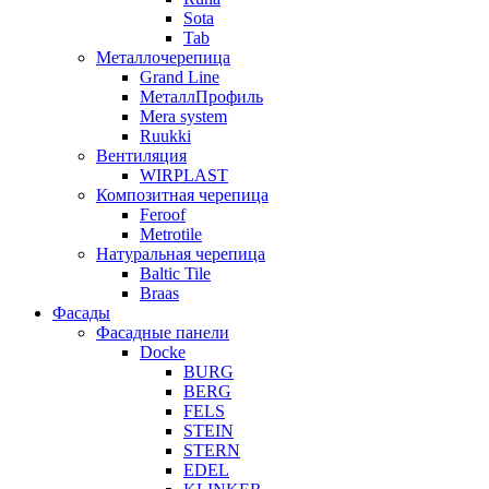
Sota
Tab
Металлочерепица
Grand Line
МеталлПрофиль
Mera system
Ruukki
Вентиляция
WIRPLAST
Композитная черепица
Feroof
Metrotile
Натуральная черепица
Baltic Tile
Braas
Фасады
Фасадные панели
Docke
BURG
BERG
FELS
STEIN
STERN
EDEL