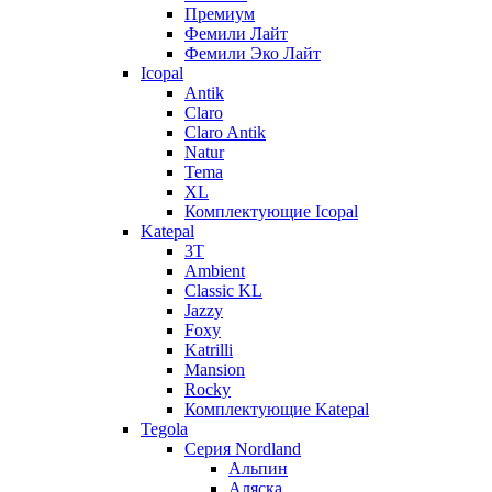
Премиум
Фемили Лайт
Фемили Эко Лайт
Icopal
Antik
Claro
Claro Antik
Natur
Tema
XL
Комплектующие Icopal
Katepal
3T
Ambient
Classic KL
Jazzy
Foxy
Katrilli
Mansion
Rocky
Комплектующие Katepal
Tegola
Серия Nordland
Альпин
Аляска