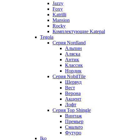
Jazzy
Foxy
Katrilli
Mansion
Rocky
Комплектующие Katepal
Tegola
Серия Nordland
Альпин
Аляска
Антик
Классик
Нордик
Серия NobilTile
Шервуд
Вест
Верона
Акцент
Лофт
Серия Top Shingle
Винтаж
Премьер
Смальто
Футуро
Iko