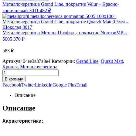
Металлочерепица Grand Line, покрытие Velur – Красно-
коричневый 3011
482
₽
Металлочерепица Металл Профиль, покрытие NormanMP –
5005
370
₽
583
₽
Артикул:
04ee3a37a8e4
Категории:
Grand Line
,
Qurzit Matt
,
Кровля
,
Металлочерепица
В корзину
Facebook
Twitter
LinkedIn
Google Plus
Email
Описание
Описание
Характеристики: