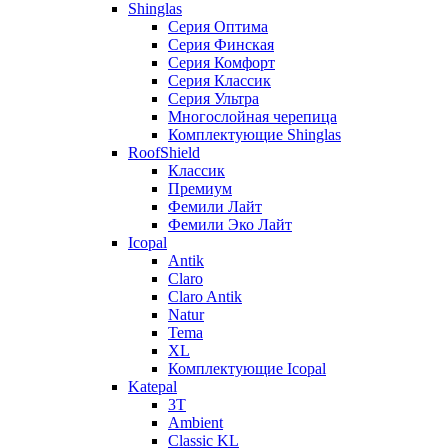
Shinglas
Серия Оптима
Серия Финская
Серия Комфорт
Серия Классик
Серия Ультра
Многослойная черепица
Комплектующие Shinglas
RoofShield
Классик
Премиум
Фемили Лайт
Фемили Эко Лайт
Icopal
Antik
Claro
Claro Antik
Natur
Tema
XL
Комплектующие Icopal
Katepal
3T
Ambient
Classic KL