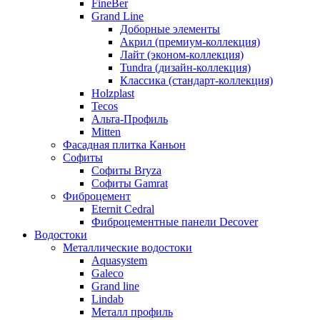
FineBer
Grand Line
Доборные элементы
Акрил (премиум-коллекция)
Лайт (эконом-коллекция)
Tundra (дизайн-коллекция)
Классика (стандарт-коллекция)
Holzplast
Tecos
Альта-Профиль
Mitten
Фасадная плитка Каньон
Софиты
Софиты Bryza
Софиты Gamrat
Фиброцемент
Eternit Cedral
Фиброцементные панели Decover
Водостоки
Металлические водостоки
Aquasystem
Galeco
Grand line
Lindab
Металл профиль