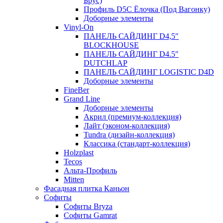
Брус)
Профиль D5C Ёлочка (Под Вагонку)
Доборные элементы
Vinyl-On
ПАНЕЛЬ САЙДИНГ D4,5″
BLOCKHOUSE
ПАНЕЛЬ САЙДИНГ D4.5″
DUTCHLAP
ПАНЕЛЬ САЙДИНГ LOGISTIC D4D
Доборные элементы
FineBer
Grand Line
Доборные элементы
Акрил (премиум-коллекция)
Лайт (эконом-коллекция)
Tundra (дизайн-коллекция)
Классика (стандарт-коллекция)
Holzplast
Tecos
Альта-Профиль
Mitten
Фасадная плитка Каньон
Софиты
Софиты Bryza
Софиты Gamrat