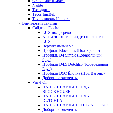
Grand Line Я-Фасад
Nailite
Т-сайдинг
Tecos ImaBeL
Технониколь Hauberk
Виниловый сайдинг
Сайдинг Docke
LUX под дерево
АКРИЛОВЫЙ САЙДИНГ DÖCKE
LUX
Вертикальный S7
Профиль Blockhaus (Под Бревно)
Профиль D4 Simple (Корабельный
брус)
Профиль D4,5 Dutchlap (Корабельный
Брус)
Профиль D5C Ёлочка (Под Вагонку)
Доборные элементы
Vinyl-On
ПАНЕЛЬ САЙДИНГ D4,5″
BLOCKHOUSE
ПАНЕЛЬ САЙДИНГ D4.5″
DUTCHLAP
ПАНЕЛЬ САЙДИНГ LOGISTIC D4D
Доборные элементы