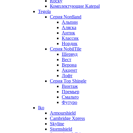
Rocky
Комплектующие Katepal
Tegola
Серия Nordland
Альпин
Аляска
Антик
Классик
Нордик
Серия NobilTile
Шервуд
Вест
Верона
Акцент
Лофт
Серия Top Shingle
Винтаж
Премьер
Смальто
Футуро
Iko
Armourshield
Cambridge Xpress
Skyline
Stormshield