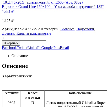
Водосток Grand Line 150×100 – Угол желоба внутренний 135°
1,441
₽
1,125
₽
Артикул:
eb29a7758b8c
Категории:
Gidrolica
,
Водостоки
,
Дренаж
,
Каналы пластиковые
В корзину
Facebook
Twitter
LinkedIn
Google Plus
Email
Описание
Описание
Характеристики:
Артикул
Класс
Наименование
нагрузки
0802
D
Лоток водоотводный Gidrolica Super
-10×14,5×20,5 – пластиковый