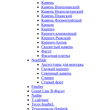
Камень
Камень Венецианский
Камень Неаполитанский
Камень Пражский
Камень Флорентийский
Каньон
Кирпич
Кирпич клинкерный
Кирпич Рижский
Кирпич-Антик
Скалистый камень
Фагот
Фасадная плитка
NordSide
Аксессуары для монтажа
Гладкий кирпич
Северный камень
Сланец
Старый форт
Fineber
Grand Line Я-Фасад
Nailite
Т-сайдинг
Tecos ImaBeL
Технониколь Hauberk