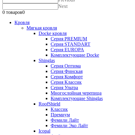
Next
0 товаров
0
Кровля
Мягкая кровля
Docke кровля
Серия PREMIUM
Серия STANDART
Серия EUROPA
Комплектующие Docke
Shinglas
Серия Оптима
Серия Финская
Серия Комфорт
Серия Классик
Серия Ультра
Многослойная черепица
Комплектующие Shinglas
RoofShield
Классик
Премиум
Фемили Лайт
Фемили Эко Лайт
Icopal