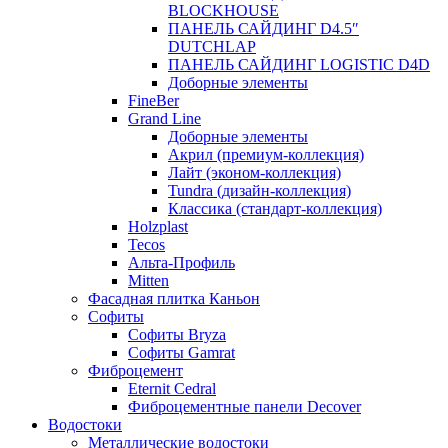
BLOCKHOUSE
ПАНЕЛЬ САЙДИНГ D4.5″
DUTCHLAP
ПАНЕЛЬ САЙДИНГ LOGISTIC D4D
Доборные элементы
FineBer
Grand Line
Доборные элементы
Акрил (премиум-коллекция)
Лайт (эконом-коллекция)
Tundra (дизайн-коллекция)
Классика (стандарт-коллекция)
Holzplast
Tecos
Альта-Профиль
Mitten
Фасадная плитка Каньон
Софиты
Софиты Bryza
Софиты Gamrat
Фиброцемент
Eternit Cedral
Фиброцементные панели Decover
Водостоки
Металлические водостоки