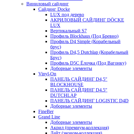
Виниловый сайдинг
Сайдинг Docke
LUX под дерево
АКРИЛОВЫЙ САЙДИНГ DÖCKE
LUX
Вертикальный S7
Профиль Blockhaus (Под Бревно)
Профиль D4 Simple (Корабельный
брус)
Профиль D4,5 Dutchlap (Корабельный
Брус)
Профиль D5C Ёлочка (Под Вагонку)
Доборные элементы
Vinyl-On
ПАНЕЛЬ САЙДИНГ D4,5″
BLOCKHOUSE
ПАНЕЛЬ САЙДИНГ D4.5″
DUTCHLAP
ПАНЕЛЬ САЙДИНГ LOGISTIC D4D
Доборные элементы
FineBer
Grand Line
Доборные элементы
Акрил (премиум-коллекция)
Лайт (эконом-коллекция)