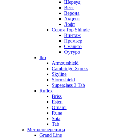
Шервуд
Вест
Верона
Акцент
Лофт
Серия Top Shingle
Винтаж
Премьер
Смальто
Футуро
Iko
Armourshield
Cambridge Xpress
Skyline
Stormshield
Superglass 3 Tab
Ruflex
Briss
Esten
Ornami
Runa
Sota
Tab
Металлочерепица
Grand Line