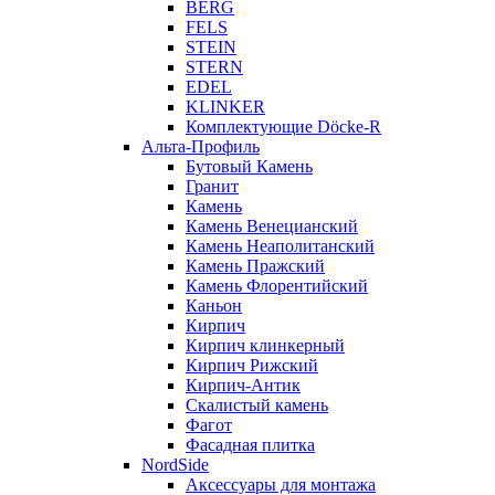
BERG
FELS
STEIN
STERN
EDEL
KLINKER
Комплектующие Döcke-R
Альта-Профиль
Бутовый Камень
Гранит
Камень
Камень Венецианский
Камень Неаполитанский
Камень Пражский
Камень Флорентийский
Каньон
Кирпич
Кирпич клинкерный
Кирпич Рижский
Кирпич-Антик
Скалистый камень
Фагот
Фасадная плитка
NordSide
Аксессуары для монтажа