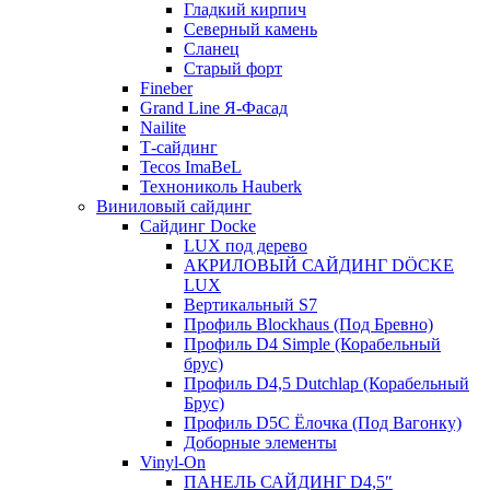
Гладкий кирпич
Северный камень
Сланец
Старый форт
Fineber
Grand Line Я-Фасад
Nailite
Т-сайдинг
Tecos ImaBeL
Технониколь Hauberk
Виниловый сайдинг
Сайдинг Docke
LUX под дерево
АКРИЛОВЫЙ САЙДИНГ DÖCKE
LUX
Вертикальный S7
Профиль Blockhaus (Под Бревно)
Профиль D4 Simple (Корабельный
брус)
Профиль D4,5 Dutchlap (Корабельный
Брус)
Профиль D5C Ёлочка (Под Вагонку)
Доборные элементы
Vinyl-On
ПАНЕЛЬ САЙДИНГ D4,5″