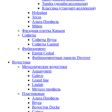
Tundra (дизайн-коллекция)
Классика (стандарт-коллекция)
Holzplast
Tecos
Альта-Профиль
Mitten
Фасадная плитка Каньон
Софиты
Софиты Bryza
Софиты Gamrat
Фиброцемент
Eternit Cedral
Фиброцементные панели Decover
Водостоки
Металлические водостоки
Aquasystem
Galeco
Grand line
Lindab
Металл профиль
Пластиковые
Альта-Профиль
Bryza
Водосток Docke
Galeco