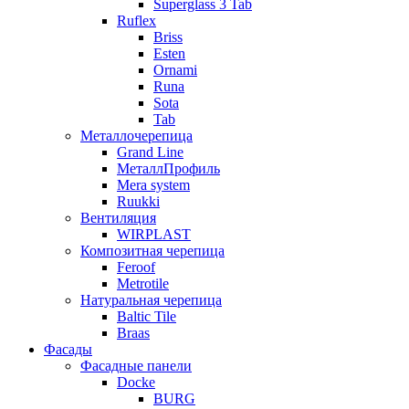
Superglass 3 Tab
Ruflex
Briss
Esten
Ornami
Runa
Sota
Tab
Металлочерепица
Grand Line
МеталлПрофиль
Mera system
Ruukki
Вентиляция
WIRPLAST
Композитная черепица
Feroof
Metrotile
Натуральная черепица
Baltic Tile
Braas
Фасады
Фасадные панели
Docke
BURG