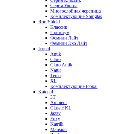
Серия Классик
Серия Ультра
Многослойная черепица
Комплектующие Shinglas
RoofShield
Классик
Премиум
Фемили Лайт
Фемили Эко Лайт
Icopal
Antik
Claro
Claro Antik
Natur
Tema
XL
Комплектующие Icopal
Katepal
3T
Ambient
Classic KL
Jazzy
Foxy
Katrilli
Mansion