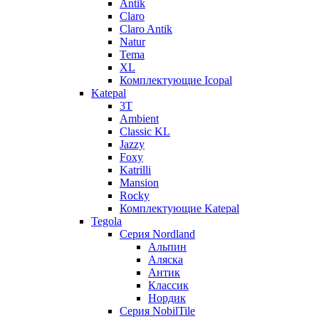
Antik
Claro
Claro Antik
Natur
Tema
XL
Комплектующие Icopal
Katepal
3T
Ambient
Classic KL
Jazzy
Foxy
Katrilli
Mansion
Rocky
Комплектующие Katepal
Tegola
Серия Nordland
Альпин
Аляска
Антик
Классик
Нордик
Серия NobilTile