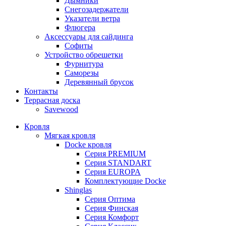
Дымники
Снегозадержатели
Указатели ветра
Флюгера
Аксессуары для сайдинга
Софиты
Устройство обрешетки
Фурнитура
Саморезы
Деревянный брусок
Контакты
Террасная доска
Savewood
Кровля
Мягкая кровля
Docke кровля
Серия PREMIUM
Серия STANDART
Серия EUROPA
Комплектующие Docke
Shinglas
Серия Оптима
Серия Финская
Серия Комфорт