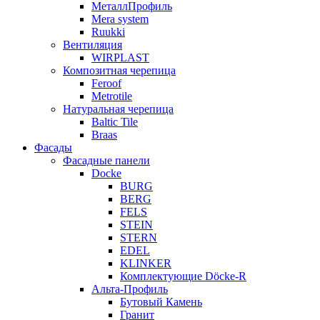
МеталлПрофиль
Mera system
Ruukki
Вентиляция
WIRPLAST
Композитная черепица
Feroof
Metrotile
Натуральная черепица
Baltic Tile
Braas
Фасады
Фасадные панели
Docke
BURG
BERG
FELS
STEIN
STERN
EDEL
KLINKER
Комплектующие Döcke-R
Альта-Профиль
Бутовый Камень
Гранит