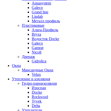
Aquasystem
Galeco
Grand line
Lindab
Металл профиль
Пластиковые
Альта-Профиль
Bryza
Водосток Docke
Galeco
Gamrat
Nicoll
Дренаж
Gidrolica
Окна
Мансардные Окна
Velux
Утепление и изоляция
Гидро-пароизоляция
Изоспан
Docke
Rockwool
Tyvek
Delta
Утеплители