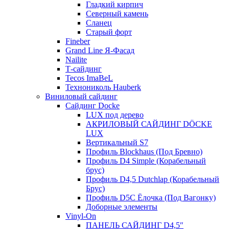
Гладкий кирпич
Северный камень
Сланец
Старый форт
Fineber
Grand Line Я-Фасад
Nailite
Т-сайдинг
Tecos ImaBeL
Технониколь Hauberk
Виниловый сайдинг
Сайдинг Docke
LUX под дерево
АКРИЛОВЫЙ САЙДИНГ DÖCKE
LUX
Вертикальный S7
Профиль Blockhaus (Под Бревно)
Профиль D4 Simple (Корабельный
брус)
Профиль D4,5 Dutchlap (Корабельный
Брус)
Профиль D5C Ёлочка (Под Вагонку)
Доборные элементы
Vinyl-On
ПАНЕЛЬ САЙДИНГ D4,5″