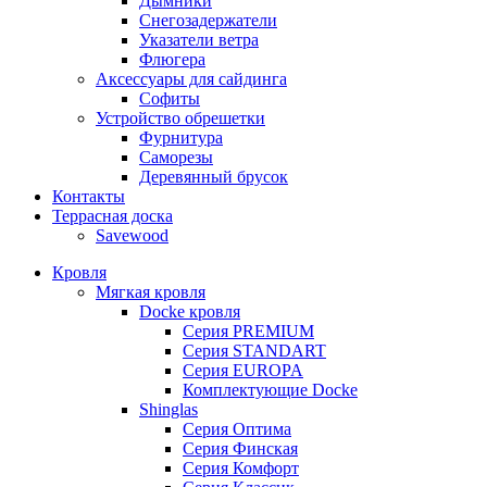
Дымники
Снегозадержатели
Указатели ветра
Флюгера
Аксессуары для сайдинга
Софиты
Устройство обрешетки
Фурнитура
Саморезы
Деревянный брусок
Контакты
Террасная доска
Savewood
Кровля
Мягкая кровля
Docke кровля
Серия PREMIUM
Серия STANDART
Серия EUROPA
Комплектующие Docke
Shinglas
Серия Оптима
Серия Финская
Серия Комфорт