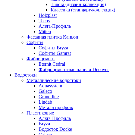
Tundra (дизайн-коллекция)
Классика (стандарт-коллекция)
Holzplast
Tecos
Альта-Профиль
Mitten
Фасадная плитка Каньон
Софиты
Софиты Bryza
Софиты Gamrat
Фиброцемент
Eternit Cedral
Фиброцементные панели Decover
Водостоки
Металлические водостоки
Aquasystem
Galeco
Grand line
Lindab
Металл профиль
Пластиковые
Альта-Профиль
Bryza
Водосток Docke
Galeco