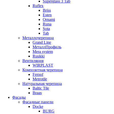
Superglass 3 Tab
Ruflex
Briss
Esten
Ornami
Runa
Sota
Tab
Металлочерепица
Grand Line
МеталлПрофиль
Mera system
Ruukki
Вентиляция
WIRPLAST
Композитная черепица
Feroof
Metrotile
Натуральная черепица
Baltic Tile
Braas
Фасады
Фасадные панели
Docke
BURG