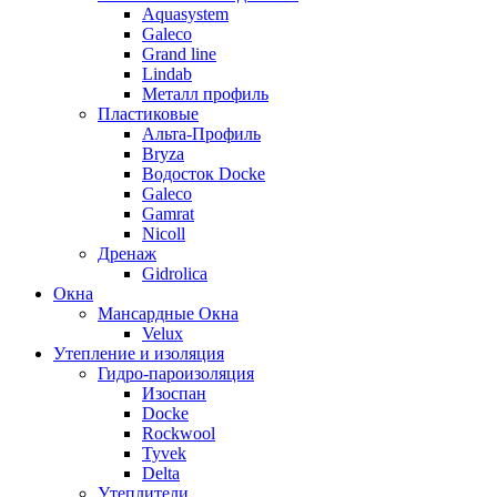
Aquasystem
Galeco
Grand line
Lindab
Металл профиль
Пластиковые
Альта-Профиль
Bryza
Водосток Docke
Galeco
Gamrat
Nicoll
Дренаж
Gidrolica
Окна
Мансардные Окна
Velux
Утепление и изоляция
Гидро-пароизоляция
Изоспан
Docke
Rockwool
Tyvek
Delta
Утеплители