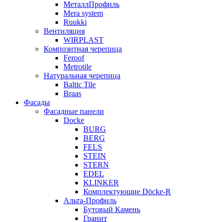
МеталлПрофиль
Mera system
Ruukki
Вентиляция
WIRPLAST
Композитная черепица
Feroof
Metrotile
Натуральная черепица
Baltic Tile
Braas
Фасады
Фасадные панели
Docke
BURG
BERG
FELS
STEIN
STERN
EDEL
KLINKER
Комплектующие Döcke-R
Альта-Профиль
Бутовый Камень
Гранит