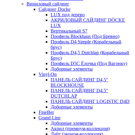
Виниловый сайдинг
Сайдинг Docke
LUX под дерево
АКРИЛОВЫЙ САЙДИНГ DÖCKE
LUX
Вертикальный S7
Профиль Blockhaus (Под Бревно)
Профиль D4 Simple (Корабельный
брус)
Профиль D4,5 Dutchlap (Корабельный
Брус)
Профиль D5C Ёлочка (Под Вагонку)
Доборные элементы
Vinyl-On
ПАНЕЛЬ САЙДИНГ D4,5″
BLOCKHOUSE
ПАНЕЛЬ САЙДИНГ D4.5″
DUTCHLAP
ПАНЕЛЬ САЙДИНГ LOGISTIC D4D
Доборные элементы
FineBer
Grand Line
Доборные элементы
Акрил (премиум-коллекция)
Лайт (эконом-коллекция)