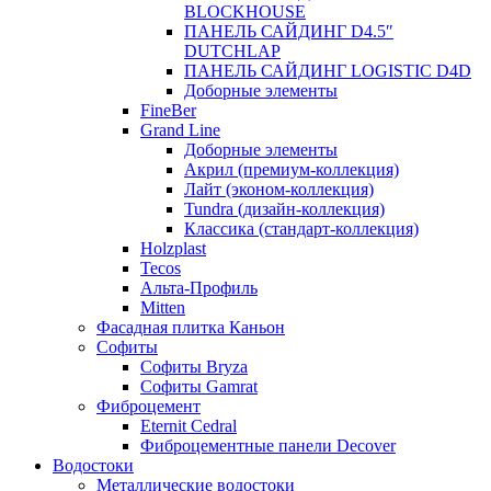
BLOCKHOUSE
ПАНЕЛЬ САЙДИНГ D4.5″
DUTCHLAP
ПАНЕЛЬ САЙДИНГ LOGISTIC D4D
Доборные элементы
FineBer
Grand Line
Доборные элементы
Акрил (премиум-коллекция)
Лайт (эконом-коллекция)
Tundra (дизайн-коллекция)
Классика (стандарт-коллекция)
Holzplast
Tecos
Альта-Профиль
Mitten
Фасадная плитка Каньон
Софиты
Софиты Bryza
Софиты Gamrat
Фиброцемент
Eternit Cedral
Фиброцементные панели Decover
Водостоки
Металлические водостоки