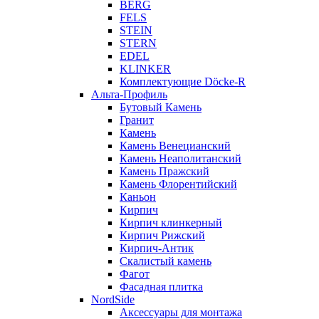
BERG
FELS
STEIN
STERN
EDEL
KLINKER
Комплектующие Döcke-R
Альта-Профиль
Бутовый Камень
Гранит
Камень
Камень Венецианский
Камень Неаполитанский
Камень Пражский
Камень Флорентийский
Каньон
Кирпич
Кирпич клинкерный
Кирпич Рижский
Кирпич-Антик
Скалистый камень
Фагот
Фасадная плитка
NordSide
Аксессуары для монтажа