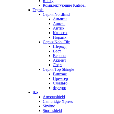
Rocky
Комплектующие Katepal
Tegola
Серия Nordland
Альпин
Аляска
Антик
Классик
Нордик
Серия NobilTile
Шервуд
Вест
Верона
Акцент
Лофт
Серия Top Shingle
Винтаж
Премьер
Смальто
Футуро
Iko
Armourshield
Cambridge Xpress
Skyline
Stormshield