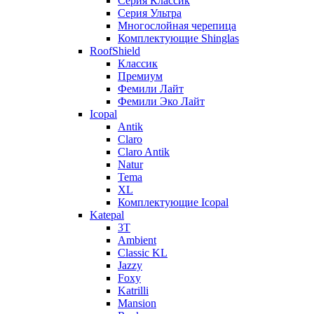
Серия Классик
Серия Ультра
Многослойная черепица
Комплектующие Shinglas
RoofShield
Классик
Премиум
Фемили Лайт
Фемили Эко Лайт
Icopal
Antik
Claro
Claro Antik
Natur
Tema
XL
Комплектующие Icopal
Katepal
3T
Ambient
Classic KL
Jazzy
Foxy
Katrilli
Mansion