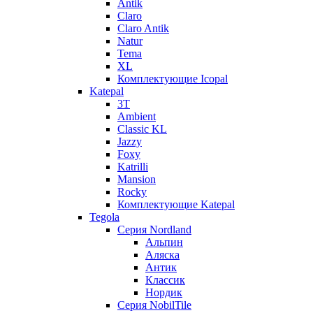
Antik
Claro
Claro Antik
Natur
Tema
XL
Комплектующие Icopal
Katepal
3T
Ambient
Classic KL
Jazzy
Foxy
Katrilli
Mansion
Rocky
Комплектующие Katepal
Tegola
Серия Nordland
Альпин
Аляска
Антик
Классик
Нордик
Серия NobilTile