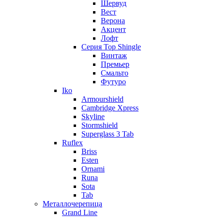
Шервуд
Вест
Верона
Акцент
Лофт
Серия Top Shingle
Винтаж
Премьер
Смальто
Футуро
Iko
Armourshield
Cambridge Xpress
Skyline
Stormshield
Superglass 3 Tab
Ruflex
Briss
Esten
Ornami
Runa
Sota
Tab
Металлочерепица
Grand Line