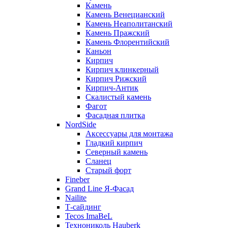
Камень
Камень Венецианский
Камень Неаполитанский
Камень Пражский
Камень Флорентийский
Каньон
Кирпич
Кирпич клинкерный
Кирпич Рижский
Кирпич-Антик
Скалистый камень
Фагот
Фасадная плитка
NordSide
Аксессуары для монтажа
Гладкий кирпич
Северный камень
Сланец
Старый форт
Fineber
Grand Line Я-Фасад
Nailite
Т-сайдинг
Tecos ImaBeL
Технониколь Hauberk