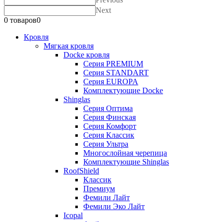
Next
0 товаров
0
Кровля
Мягкая кровля
Docke кровля
Серия PREMIUM
Серия STANDART
Серия EUROPA
Комплектующие Docke
Shinglas
Серия Оптима
Серия Финская
Серия Комфорт
Серия Классик
Серия Ультра
Многослойная черепица
Комплектующие Shinglas
RoofShield
Классик
Премиум
Фемили Лайт
Фемили Эко Лайт
Icopal