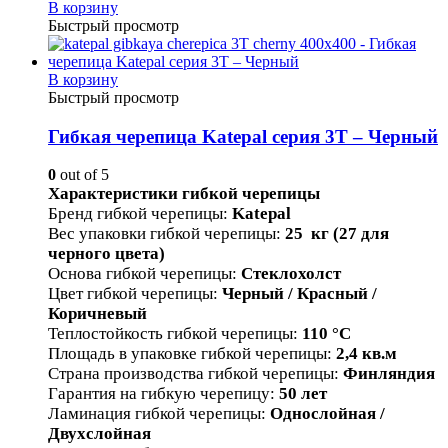
В корзину
Быстрый просмотр
В корзину
Быстрый просмотр
Гибкая черепица Katepal серия 3T – Черный
0
out of 5
Характеристики гибкой черепицы
Бренд гибкой черепицы
:
Katepal
Вес упаковки гибкой черепицы
:
25 кг (27 для
черного цвета)
Основа гибкой черепицы
:
Стеклохолст
Цвет гибкой черепицы
:
Черный / Красный /
Коричневый
Теплостойкость гибкой черепицы
:
110 °С
Площадь в упаковке гибкой черепицы
:
2,4 кв.м
Страна производства гибкой черепицы
:
Финляндия
Гарантия на гибкую черепицу
:
50 лет
Ламинация гибкой черепицы
:
Однослойная /
Двухслойная