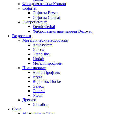
Фасадная плитка Каньон
Софиты
Софиты Bryza
Софиты Gamrat
Фиброцемент
Eternit Cedral
Фиброцементные панели Decover
Водостоки
Металлические водостоки
Aquasystem
Galeco
Grand line
Lindab
Металл профиль
Пластиковые
Альта-Профиль
Bryza
Водосток Docke
Galeco
Gamrat
Nicoll
Дренаж
Gidrolica
Окна
Мансардные Окна