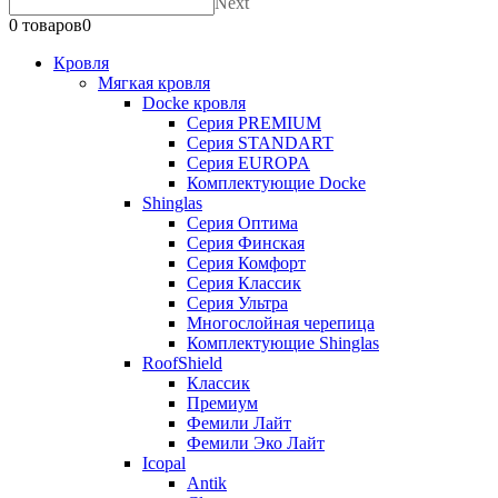
Next
0 товаров
0
Кровля
Мягкая кровля
Docke кровля
Серия PREMIUM
Серия STANDART
Серия EUROPA
Комплектующие Docke
Shinglas
Серия Оптима
Серия Финская
Серия Комфорт
Серия Классик
Серия Ультра
Многослойная черепица
Комплектующие Shinglas
RoofShield
Классик
Премиум
Фемили Лайт
Фемили Эко Лайт
Icopal
Antik