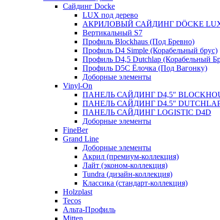
Сайдинг Docke
LUX под дерево
АКРИЛОВЫЙ САЙДИНГ DÖCKE LU
Вертикальный S7
Профиль Blockhaus (Под Бревно)
Профиль D4 Simple (Корабельный брус)
Профиль D4,5 Dutchlap (Корабельный Бр
Профиль D5C Ёлочка (Под Вагонку)
Доборные элементы
Vinyl-On
ПАНЕЛЬ САЙДИНГ D4,5″ BLOCKHO
ПАНЕЛЬ САЙДИНГ D4.5″ DUTCHLA
ПАНЕЛЬ САЙДИНГ LOGISTIC D4D
Доборные элементы
FineBer
Grand Line
Доборные элементы
Акрил (премиум-коллекция)
Лайт (эконом-коллекция)
Tundra (дизайн-коллекция)
Классика (стандарт-коллекция)
Holzplast
Tecos
Альта-Профиль
Mitten