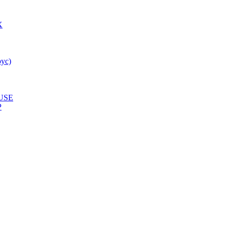
X
ус)
USE
P