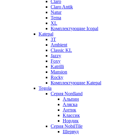
Claro
Claro Antik
Natur
Tema
XL
Комплектующие Icopal
Katepal
3T
Ambient
Classic KL
Jazzy
Foxy
Katrilli
Mansion
Rocky
Комплектующие Katepal
Tegola
Серия Nordland
Альпин
Аляска
Антик
Классик
Нордик
Серия NobilTile
Шервуд