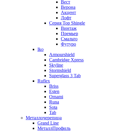
Вест
Верона
Акцент
Лофт
Серия Top Shingle
Винтаж
Премьер
Смальто
Футуро
Iko
Armourshield
Cambridge Xpress
Skyline
Stormshield
Superglass 3 Tab
Ruflex
Briss
Esten
Ornami
Runa
Sota
Tab
Металлочерепица
Grand Line
МеталлПрофиль