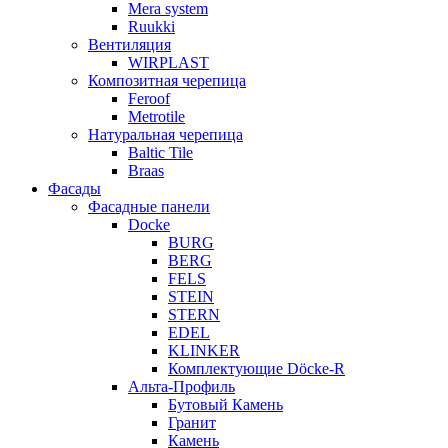
Mera system
Ruukki
Вентиляция
WIRPLAST
Композитная черепица
Feroof
Metrotile
Натуральная черепица
Baltic Tile
Braas
Фасады
Фасадные панели
Docke
BURG
BERG
FELS
STEIN
STERN
EDEL
KLINKER
Комплектующие Döcke-R
Альта-Профиль
Бутовый Камень
Гранит
Камень