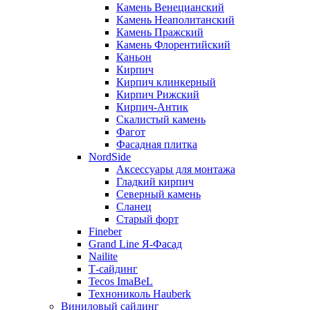
Камень Венецианский
Камень Неаполитанский
Камень Пражский
Камень Флорентийский
Каньон
Кирпич
Кирпич клинкерный
Кирпич Рижский
Кирпич-Антик
Скалистый камень
Фагот
Фасадная плитка
NordSide
Аксессуары для монтажа
Гладкий кирпич
Северный камень
Сланец
Старый форт
Fineber
Grand Line Я-Фасад
Nailite
Т-сайдинг
Tecos ImaBeL
Технониколь Hauberk
Виниловый сайдинг