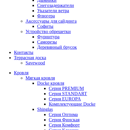
Дымники
Снегозадержатели
Указатели ветра
Флюгера
Аксессуары для сайдинга
Софиты
Устройство обрешетки
Фурнитура
Саморезы
Деревянный брусок
Контакты
Террасная доска
Savewood
Кровля
Мягкая кровля
Docke кровля
Серия PREMIUM
Серия STANDART
Серия EUROPA
Комплектующие Docke
Shinglas
Серия Оптима
Серия Финская
Серия Комфорт