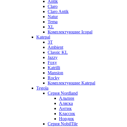
Antik
Claro
Claro Antik
Natur
Tema
XL
Комплектующие Icopal
Katepal
3T
Ambient
Classic KL
Jazzy
Foxy
Katrilli
Mansion
Rocky
Комплектующие Katepal
Tegola
Серия Nordland
Альпин
Аляска
Антик
Классик
Нордик
Серия NobilTile