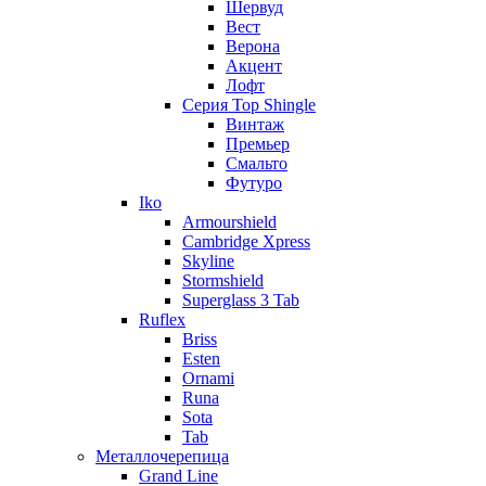
Шервуд
Вест
Верона
Акцент
Лофт
Серия Top Shingle
Винтаж
Премьер
Смальто
Футуро
Iko
Armourshield
Cambridge Xpress
Skyline
Stormshield
Superglass 3 Tab
Ruflex
Briss
Esten
Ornami
Runa
Sota
Tab
Металлочерепица
Grand Line