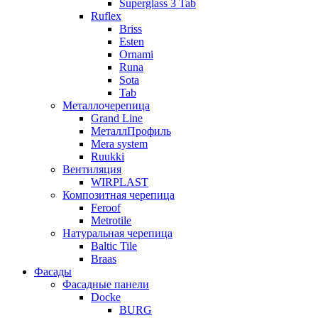
Superglass 3 Tab
Ruflex
Briss
Esten
Ornami
Runa
Sota
Tab
Металлочерепица
Grand Line
МеталлПрофиль
Mera system
Ruukki
Вентиляция
WIRPLAST
Композитная черепица
Feroof
Metrotile
Натуральная черепица
Baltic Tile
Braas
Фасады
Фасадные панели
Docke
BURG