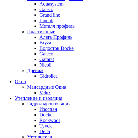
Aquasystem
Galeco
Grand line
Lindab
Металл профиль
Пластиковые
Альта-Профиль
Bryza
Водосток Docke
Galeco
Gamrat
Nicoll
Дренаж
Gidrolica
Окна
Мансардные Окна
Velux
Утепление и изоляция
Гидро-пароизоляция
Изоспан
Docke
Rockwool
Tyvek
Delta
Утеплители