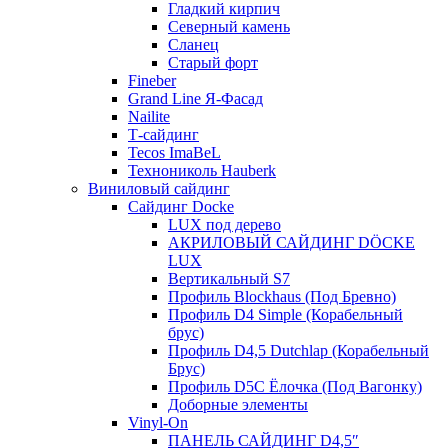
Гладкий кирпич
Северный камень
Сланец
Старый форт
Fineber
Grand Line Я-Фасад
Nailite
Т-сайдинг
Tecos ImaBeL
Технониколь Hauberk
Виниловый сайдинг
Сайдинг Docke
LUX под дерево
АКРИЛОВЫЙ САЙДИНГ DÖCKE
LUX
Вертикальный S7
Профиль Blockhaus (Под Бревно)
Профиль D4 Simple (Корабельный
брус)
Профиль D4,5 Dutchlap (Корабельный
Брус)
Профиль D5C Ёлочка (Под Вагонку)
Доборные элементы
Vinyl-On
ПАНЕЛЬ САЙДИНГ D4,5″