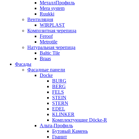
МеталлПрофиль
Mera system
Ruukki
Вентиляция
WIRPLAST
Композитная черепица
Feroof
Metrotile
Натуральная черепица
Baltic Tile
Braas
Фасады
Фасадные панели
Docke
BURG
BERG
FELS
STEIN
STERN
EDEL
KLINKER
Комплектующие Döcke-R
Альта-Профиль
Бутовый Камень
Гранит