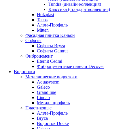
Tundra (дизайн-коллекция)
Классика (стандарт-коллекция)
Holzplast
Tecos
Альта-Профиль
Mitten
Фасадная плитка Каньон
Софиты
Софиты Bryza
Софиты Gamrat
Фиброцемент
Eternit Cedral
Фиброцементные панели Decover
Водостоки
Металлические водостоки
Aquasystem
Galeco
Grand line
Lindab
Металл профиль
Пластиковые
Альта-Профиль
Bryza
Водосток Docke
Galeco