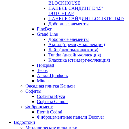
BLOCKHOUSE
ПАНЕЛЬ САЙДИНГ D4.5″
DUTCHLAP
ПАНЕЛЬ САЙДИНГ LOGISTIC D4D
Доборные элементы
FineBer
Grand Line
Доборные элементы
Акрил (премиум-коллекция)
Лайт (эконом-коллекция)
Tundra (дизайн-коллекция)
Классика (стандарт-коллекция)
Holzplast
Tecos
Альта-Профиль
Mitten
Фасадная плитка Каньон
Софиты
Софиты Bryza
Софиты Gamrat
Фиброцемент
Eternit Cedral
Фиброцементные панели Decover
Водостоки
Металлические водостоки