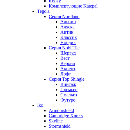
Rocky
Комплектующие Katepal
Tegola
Серия Nordland
Альпин
Аляска
Антик
Классик
Нордик
Серия NobilTile
Шервуд
Вест
Верона
Акцент
Лофт
Серия Top Shingle
Винтаж
Премьер
Смальто
Футуро
Iko
Armourshield
Cambridge Xpress
Skyline
Stormshield