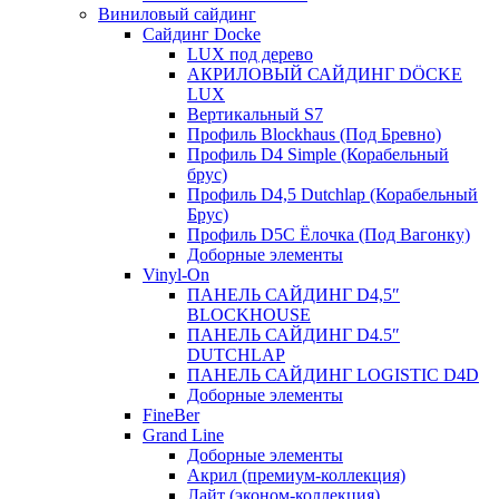
Виниловый сайдинг
Сайдинг Docke
LUX под дерево
АКРИЛОВЫЙ САЙДИНГ DÖCKE
LUX
Вертикальный S7
Профиль Blockhaus (Под Бревно)
Профиль D4 Simple (Корабельный
брус)
Профиль D4,5 Dutchlap (Корабельный
Брус)
Профиль D5C Ёлочка (Под Вагонку)
Доборные элементы
Vinyl-On
ПАНЕЛЬ САЙДИНГ D4,5″
BLOCKHOUSE
ПАНЕЛЬ САЙДИНГ D4.5″
DUTCHLAP
ПАНЕЛЬ САЙДИНГ LOGISTIC D4D
Доборные элементы
FineBer
Grand Line
Доборные элементы
Акрил (премиум-коллекция)
Лайт (эконом-коллекция)