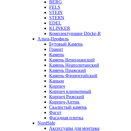
BERG
FELS
STEIN
STERN
EDEL
KLINKER
Комплектующие Döcke-R
Альта-Профиль
Бутовый Камень
Гранит
Камень
Камень Венецианский
Камень Неаполитанский
Камень Пражский
Камень Флорентийский
Каньон
Кирпич
Кирпич клинкерный
Кирпич Рижский
Кирпич-Антик
Скалистый камень
Фагот
Фасадная плитка
NordSide
Аксессуары для монтажа