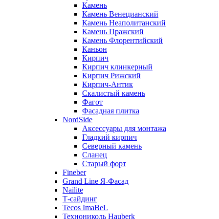
Камень
Камень Венецианский
Камень Неаполитанский
Камень Пражский
Камень Флорентийский
Каньон
Кирпич
Кирпич клинкерный
Кирпич Рижский
Кирпич-Антик
Скалистый камень
Фагот
Фасадная плитка
NordSide
Аксессуары для монтажа
Гладкий кирпич
Северный камень
Сланец
Старый форт
Fineber
Grand Line Я-Фасад
Nailite
Т-сайдинг
Tecos ImaBeL
Технониколь Hauberk