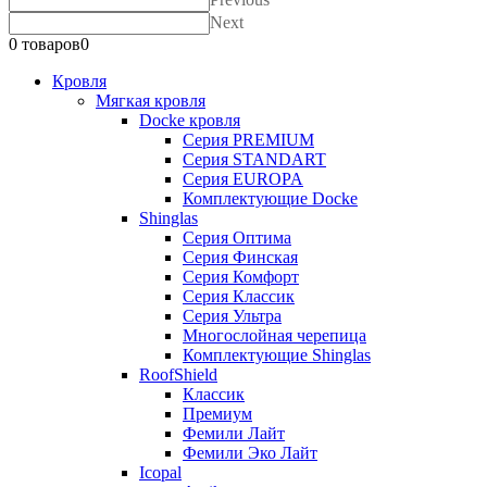
Next
0 товаров
0
Кровля
Мягкая кровля
Docke кровля
Серия PREMIUM
Серия STANDART
Серия EUROPA
Комплектующие Docke
Shinglas
Серия Оптима
Серия Финская
Серия Комфорт
Серия Классик
Серия Ультра
Многослойная черепица
Комплектующие Shinglas
RoofShield
Классик
Премиум
Фемили Лайт
Фемили Эко Лайт
Icopal