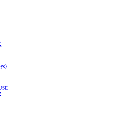
X
ус)
USE
P