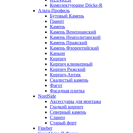
Комплектующие Döcke-R
Альта-Профиль
Бутовый Камень
Гранит
Камень
Камень Венецианский
Камень Неаполитанский
Камень Пражский
Камень Флорентийский
Каньон
Кирпич
Кирпич клинкерный
Кирпич Рижский
Кирпич-Антик
Скалистый камень
Фагот
Фасадная плитка
NordSide
Аксессуары для монтажа
Гладкий кирпич
Северный камень
Сланец
Старый форт
Fineber