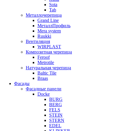
Sota
Tab
Металлочерепица
Grand Line
МеталлПрофиль
Mera system
Ruukki
Вентиляция
WIRPLAST
Композитная черепица
Feroof
Metrotile
Натуральная черепица
Baltic Tile
Braas
Фасады
Фасадные панели
Docke
BURG
BERG
FELS
STEIN
STERN
EDEL
KLINKER