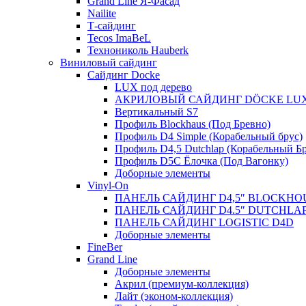
Grand Line Я-Фасад
Nailite
Т-сайдинг
Tecos ImaBeL
Технониколь Hauberk
Виниловый сайдинг
Сайдинг Docke
LUX под дерево
АКРИЛОВЫЙ САЙДИНГ DÖCKE LU
Вертикальный S7
Профиль Blockhaus (Под Бревно)
Профиль D4 Simple (Корабельный брус)
Профиль D4,5 Dutchlap (Корабельный Бр
Профиль D5C Ёлочка (Под Вагонку)
Доборные элементы
Vinyl-On
ПАНЕЛЬ САЙДИНГ D4,5″ BLOCKHO
ПАНЕЛЬ САЙДИНГ D4.5″ DUTCHLA
ПАНЕЛЬ САЙДИНГ LOGISTIC D4D
Доборные элементы
FineBer
Grand Line
Доборные элементы
Акрил (премиум-коллекция)
Лайт (эконом-коллекция)