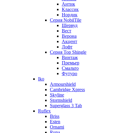
Антик
Классик
Нордик
Серия NobilTile
Шервуд
Вест
Верона
Акцент
Лофт
Серия Top Shingle
Винтаж
Премьер
Смальто
Футуро
Iko
Armourshield
Cambridge Xpress
Skyline
Stormshield
Superglass 3 Tab
Ruflex
Briss
Esten
Ornami
Runa