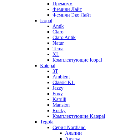
Премиум
Фемили Лайт
Фемили Эко Лайт
Icopal
Antik
Claro
Claro Antik
Natur
Tema
XL
Комплектующие Icopal
Katepal
3T
Ambient
Classic KL
Jazzy
Foxy
Katrilli
Mansion
Rocky
Комплектующие Katepal
Tegola
Серия Nordland
Альпин
Аляска