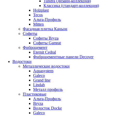
Tundra (дизайн-коллекция)
Классика (стандарт-коллекция)
Holzplast
Tecos
Альта-Профиль
Mitten
Фасадная плитка Каньон
Софиты
Софиты Bryza
Софиты Gamrat
Фиброцемент
Eternit Cedral
Фиброцементные панели Decover
Водостоки
Металлические водостоки
Aquasystem
Galeco
Grand line
Lindab
Металл профиль
Пластиковые
Альта-Профиль
Bryza
Водосток Docke
Galeco