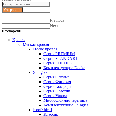
Отправить
Previous
Next
0 товаров
0
Кровля
Мягкая кровля
Docke кровля
Серия PREMIUM
Серия STANDART
Серия EUROPA
Комплектующие Docke
Shinglas
Серия Оптима
Серия Финская
Серия Комфорт
Серия Классик
Серия Ультра
Многослойная черепица
Комплектующие Shinglas
RoofShield
Классик