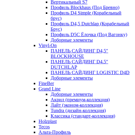
Вертикальный S7
Профиль Blockhaus (Под Бревно)
Профиль D4 Simple (Корабельный
брус)
Профиль D4,5 Dutchlap (Корабельный
Брус)
Профиль D5C Ёлочка (Под Вагонку)
Доборные элементы
Vinyl-On
ПАНЕЛЬ САЙДИНГ D4,5″
BLOCKHOUSE
ПАНЕЛЬ САЙДИНГ D4.5″
DUTCHLAP
ПАНЕЛЬ САЙДИНГ LOGISTIC D4D
Доборные элементы
FineBer
Grand Line
Доборные элементы
Акрил (премиум-коллекция)
Лайт (эконом-коллекция)
Tundra (дизайн-коллекция)
Классика (стандарт-коллекция)
Holzplast
Tecos
Альта-Профиль