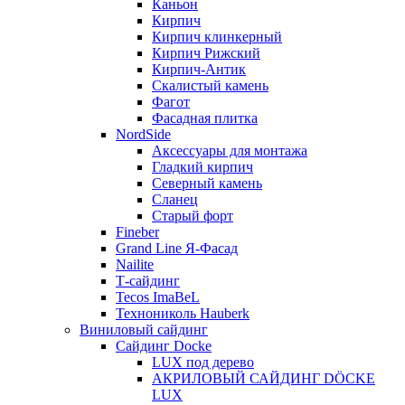
Каньон
Кирпич
Кирпич клинкерный
Кирпич Рижский
Кирпич-Антик
Скалистый камень
Фагот
Фасадная плитка
NordSide
Аксессуары для монтажа
Гладкий кирпич
Северный камень
Сланец
Старый форт
Fineber
Grand Line Я-Фасад
Nailite
Т-сайдинг
Tecos ImaBeL
Технониколь Hauberk
Виниловый сайдинг
Сайдинг Docke
LUX под дерево
АКРИЛОВЫЙ САЙДИНГ DÖCKE
LUX