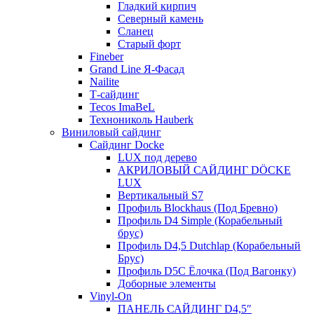
Гладкий кирпич
Северный камень
Сланец
Старый форт
Fineber
Grand Line Я-Фасад
Nailite
Т-сайдинг
Tecos ImaBeL
Технониколь Hauberk
Виниловый сайдинг
Сайдинг Docke
LUX под дерево
АКРИЛОВЫЙ САЙДИНГ DÖCKE
LUX
Вертикальный S7
Профиль Blockhaus (Под Бревно)
Профиль D4 Simple (Корабельный
брус)
Профиль D4,5 Dutchlap (Корабельный
Брус)
Профиль D5C Ёлочка (Под Вагонку)
Доборные элементы
Vinyl-On
ПАНЕЛЬ САЙДИНГ D4,5″