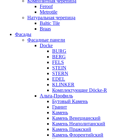
Композитная черепица
Feroof
Metrotile
Натуральная черепица
Baltic Tile
Braas
Фасады
Фасадные панели
Docke
BURG
BERG
FELS
STEIN
STERN
EDEL
KLINKER
Комплектующие Döcke-R
Альта-Профиль
Бутовый Камень
Гранит
Камень
Камень Венецианский
Камень Неаполитанский
Камень Пражский
Камень Флорентийский