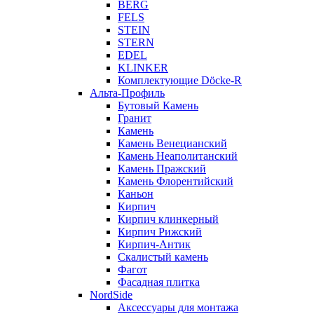
BERG
FELS
STEIN
STERN
EDEL
KLINKER
Комплектующие Döcke-R
Альта-Профиль
Бутовый Камень
Гранит
Камень
Камень Венецианский
Камень Неаполитанский
Камень Пражский
Камень Флорентийский
Каньон
Кирпич
Кирпич клинкерный
Кирпич Рижский
Кирпич-Антик
Скалистый камень
Фагот
Фасадная плитка
NordSide
Аксессуары для монтажа