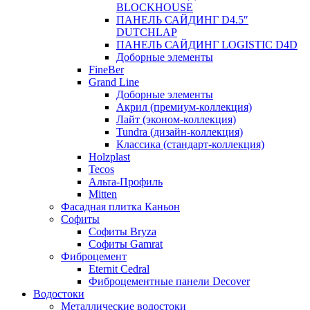
BLOCKHOUSE
ПАНЕЛЬ САЙДИНГ D4.5″
DUTCHLAP
ПАНЕЛЬ САЙДИНГ LOGISTIC D4D
Доборные элементы
FineBer
Grand Line
Доборные элементы
Акрил (премиум-коллекция)
Лайт (эконом-коллекция)
Tundra (дизайн-коллекция)
Классика (стандарт-коллекция)
Holzplast
Tecos
Альта-Профиль
Mitten
Фасадная плитка Каньон
Софиты
Софиты Bryza
Софиты Gamrat
Фиброцемент
Eternit Cedral
Фиброцементные панели Decover
Водостоки
Металлические водостоки