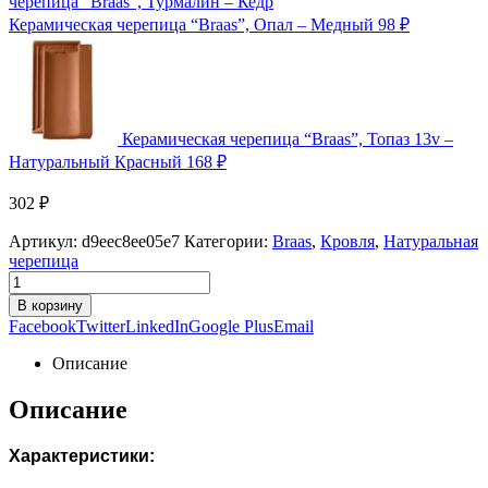
Керамическая черепица “Braas”, Опал – Медный
98
₽
Керамическая черепица “Braas”, Топаз 13v –
Натуральный Красный
168
₽
302
₽
Артикул:
d9eec8ee05e7
Категории:
Braas
,
Кровля
,
Натуральная
черепица
В корзину
Facebook
Twitter
LinkedIn
Google Plus
Email
Описание
Описание
Характеристики: