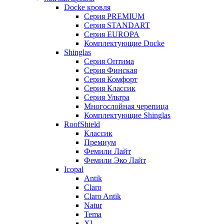
Docke кровля
Серия PREMIUM
Серия STANDART
Серия EUROPA
Комплектующие Docke
Shinglas
Серия Оптима
Серия Финская
Серия Комфорт
Серия Классик
Серия Ультра
Многослойная черепица
Комплектующие Shinglas
RoofShield
Классик
Премиум
Фемили Лайт
Фемили Эко Лайт
Icopal
Antik
Claro
Claro Antik
Natur
Tema
XL