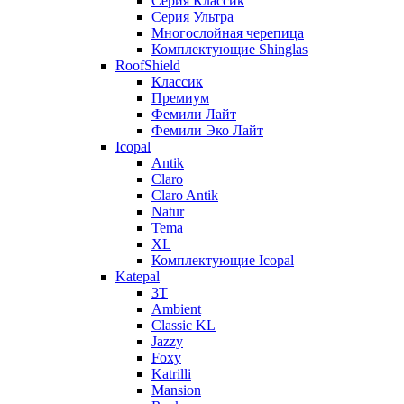
Серия Классик
Серия Ультра
Многослойная черепица
Комплектующие Shinglas
RoofShield
Классик
Премиум
Фемили Лайт
Фемили Эко Лайт
Icopal
Antik
Claro
Claro Antik
Natur
Tema
XL
Комплектующие Icopal
Katepal
3T
Ambient
Classic KL
Jazzy
Foxy
Katrilli
Mansion