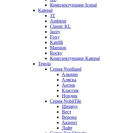
Комплектующие Icopal
Katepal
3T
Ambient
Classic KL
Jazzy
Foxy
Katrilli
Mansion
Rocky
Комплектующие Katepal
Tegola
Серия Nordland
Альпин
Аляска
Антик
Классик
Нордик
Серия NobilTile
Шервуд
Вест
Верона
Акцент
Лофт