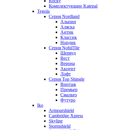
Rocky
Комплектующие Katepal
Tegola
Серия Nordland
Альпин
Аляска
Антик
Классик
Нордик
Серия NobilTile
Шервуд
Вест
Верона
Акцент
Лофт
Серия Top Shingle
Винтаж
Премьер
Смальто
Футуро
Iko
Armourshield
Cambridge Xpress
Skyline
Stormshield