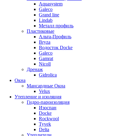
Aquasystem
Galeco
Grand line
Lindab
Металл профиль
Пластиковые
Альта-Профиль
Bryza
Водосток Docke
Galeco
Gamrat
Nicoll
Дренаж
Gidrolica
Окна
Мансардные Окна
Velux
Утепление и изоляция
Гидро-пароизоляция
Изоспан
Docke
Rockwool
Tyvek
Delta
Утеплители