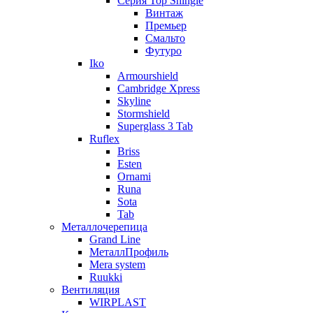
Серия Top Shingle
Винтаж
Премьер
Смальто
Футуро
Iko
Armourshield
Cambridge Xpress
Skyline
Stormshield
Superglass 3 Tab
Ruflex
Briss
Esten
Ornami
Runa
Sota
Tab
Металлочерепица
Grand Line
МеталлПрофиль
Mera system
Ruukki
Вентиляция
WIRPLAST