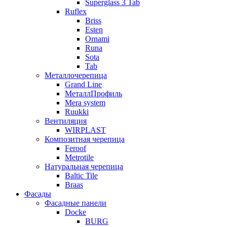
Superglass 3 Tab
Ruflex
Briss
Esten
Ornami
Runa
Sota
Tab
Металлочерепица
Grand Line
МеталлПрофиль
Mera system
Ruukki
Вентиляция
WIRPLAST
Композитная черепица
Feroof
Metrotile
Натуральная черепица
Baltic Tile
Braas
Фасады
Фасадные панели
Docke
BURG