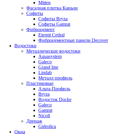
Mitten
Фасадная плитка Каньон
Софиты
Софиты Bryza
Софиты Gamrat
Фиброцемент
Eternit Cedral
Фиброцементные панели Decover
Водостоки
Металлические водостоки
Aquasystem
Galeco
Grand line
Lindab
Металл профиль
Пластиковые
Альта-Профиль
Bryza
Водосток Docke
Galeco
Gamrat
Nicoll
Дренаж
Gidrolica
Окна