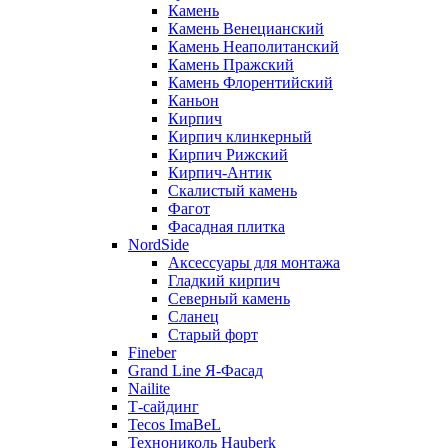
Камень
Камень Венецианский
Камень Неаполитанский
Камень Пражский
Камень Флорентийский
Каньон
Кирпич
Кирпич клинкерный
Кирпич Рижский
Кирпич-Антик
Скалистый камень
Фагот
Фасадная плитка
NordSide
Аксессуары для монтажа
Гладкий кирпич
Северный камень
Сланец
Старый форт
Fineber
Grand Line Я-Фасад
Nailite
Т-сайдинг
Tecos ImaBeL
Технониколь Hauberk