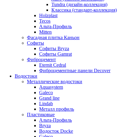
Tundra (дизайн-коллекция)
Классика (стандарт-коллекция)
Holzplast
Tecos
Альта-Профиль
Mitten
Фасадная плитка Каньон
Софиты
Софиты Bryza
Софиты Gamrat
Фиброцемент
Eternit Cedral
Фиброцементные панели Decover
Водостоки
Металлические водостоки
Aquasystem
Galeco
Grand line
Lindab
Металл профиль
Пластиковые
Альта-Профиль
Bryza
Водосток Docke
Galeco