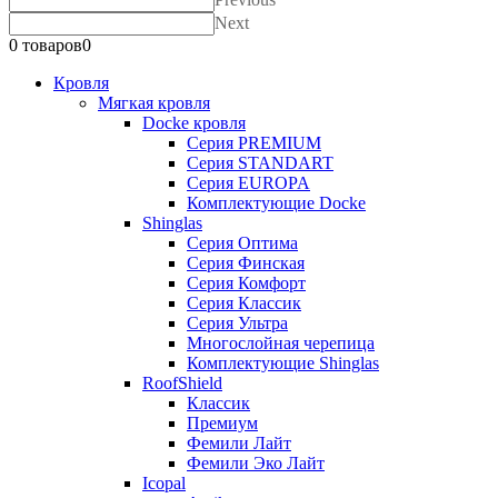
Next
0 товаров
0
Кровля
Мягкая кровля
Docke кровля
Серия PREMIUM
Серия STANDART
Серия EUROPA
Комплектующие Docke
Shinglas
Серия Оптима
Серия Финская
Серия Комфорт
Серия Классик
Серия Ультра
Многослойная черепица
Комплектующие Shinglas
RoofShield
Классик
Премиум
Фемили Лайт
Фемили Эко Лайт
Icopal