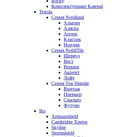
Rocky
Комплектующие Katepal
Tegola
Серия Nordland
Альпин
Аляска
Антик
Классик
Нордик
Серия NobilTile
Шервуд
Вест
Верона
Акцент
Лофт
Серия Top Shingle
Винтаж
Премьер
Смальто
Футуро
Iko
Armourshield
Cambridge Xpress
Skyline
Stormshield