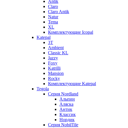
Antik
Claro
Claro Antik
Natur
Tema
XL
Комплектующие Icopal
Katepal
3T
Ambient
Classic KL
Jazzy
Foxy
Katrilli
Mansion
Rocky
Комплектующие Katepal
Tegola
Серия Nordland
Альпин
Аляска
Антик
Классик
Нордик
Серия NobilTile