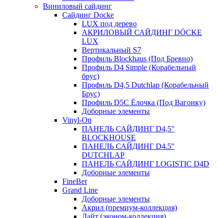
Виниловый сайдинг
Сайдинг Docke
LUX под дерево
АКРИЛОВЫЙ САЙДИНГ DÖCKE
LUX
Вертикальный S7
Профиль Blockhaus (Под Бревно)
Профиль D4 Simple (Корабельный
брус)
Профиль D4,5 Dutchlap (Корабельный
Брус)
Профиль D5C Ёлочка (Под Вагонку)
Доборные элементы
Vinyl-On
ПАНЕЛЬ САЙДИНГ D4,5″
BLOCKHOUSE
ПАНЕЛЬ САЙДИНГ D4.5″
DUTCHLAP
ПАНЕЛЬ САЙДИНГ LOGISTIC D4D
Доборные элементы
FineBer
Grand Line
Доборные элементы
Акрил (премиум-коллекция)
Лайт (эконом-коллекция)