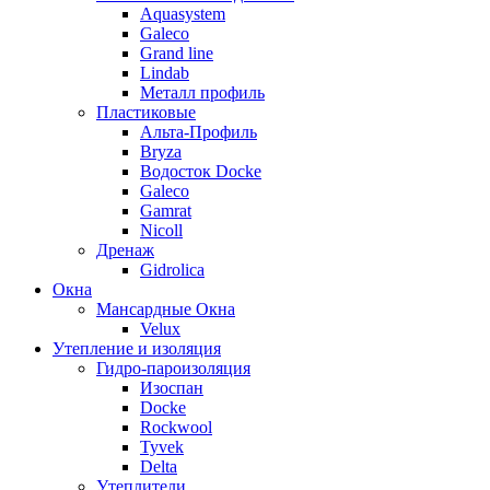
Aquasystem
Galeco
Grand line
Lindab
Металл профиль
Пластиковые
Альта-Профиль
Bryza
Водосток Docke
Galeco
Gamrat
Nicoll
Дренаж
Gidrolica
Окна
Мансардные Окна
Velux
Утепление и изоляция
Гидро-пароизоляция
Изоспан
Docke
Rockwool
Tyvek
Delta
Утеплители