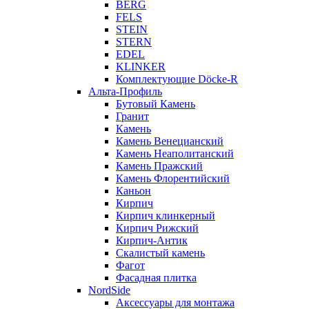
BERG
FELS
STEIN
STERN
EDEL
KLINKER
Комплектующие Döcke-R
Альта-Профиль
Бутовый Камень
Гранит
Камень
Камень Венецианский
Камень Неаполитанский
Камень Пражский
Камень Флорентийский
Каньон
Кирпич
Кирпич клинкерный
Кирпич Рижский
Кирпич-Антик
Скалистый камень
Фагот
Фасадная плитка
NordSide
Аксессуары для монтажа