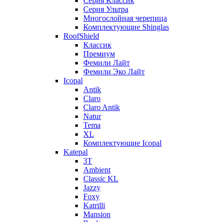
Серия Классик
Серия Ультра
Многослойная черепица
Комплектующие Shinglas
RoofShield
Классик
Премиум
Фемили Лайт
Фемили Эко Лайт
Icopal
Antik
Claro
Claro Antik
Natur
Tema
XL
Комплектующие Icopal
Katepal
3T
Ambient
Classic KL
Jazzy
Foxy
Katrilli
Mansion