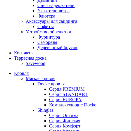
Дымники
Снегозадержатели
Указатели ветра
Флюгера
Аксессуары для сайдинга
Софиты
Устройство обрешетки
Фурнитура
Саморезы
Деревянный брусок
Контакты
Террасная доска
Savewood
Кровля
Мягкая кровля
Docke кровля
Серия PREMIUM
Серия STANDART
Серия EUROPA
Комплектующие Docke
Shinglas
Серия Оптима
Серия Финская
Серия Комфорт