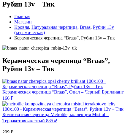
Рубин 13v – Тик
Главная
Магазин
Кровля
,
Натуральная черепица
,
Braas
,
Рубин 13v
(керамическая)
Керамическая черепица “Braas”, Рубин 13v – Тик
Керамическая черепица “Braas”,
Рубин 13v – Тик
Керамическая черепица “Braas”, Опал – Черный Бриллиант
166
₽
Композитная черепица Metrotile, коллекция Mistral –
Терракотово-желтый
885
₽
209
₽