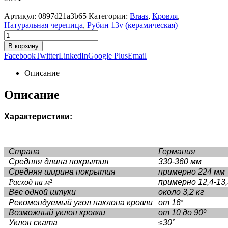
Артикул:
0897d21a3b65
Категории:
Braas
,
Кровля
,
Натуральная черепица
,
Рубин 13v (керамическая)
В корзину
Facebook
Twitter
LinkedIn
Google Plus
Email
Описание
Описание
Характеристики:
Страна
Германия
Средняя длина покрытия
330-360 мм
Средняя ширина покрытия
примерно 224 мм
Расход на м
²
примерно 12,4-13
Вес одной штуки
около 3,2 кг
Рекомендуемый угол наклона кровли
от 16
º
Возможный уклон кровли
от 10 до 90º
Уклон ската
≤30°