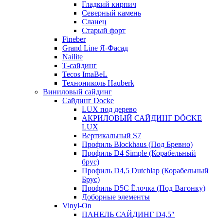
Гладкий кирпич
Северный камень
Сланец
Старый форт
Fineber
Grand Line Я-Фасад
Nailite
Т-сайдинг
Tecos ImaBeL
Технониколь Hauberk
Виниловый сайдинг
Сайдинг Docke
LUX под дерево
АКРИЛОВЫЙ САЙДИНГ DÖCKE
LUX
Вертикальный S7
Профиль Blockhaus (Под Бревно)
Профиль D4 Simple (Корабельный
брус)
Профиль D4,5 Dutchlap (Корабельный
Брус)
Профиль D5C Ёлочка (Под Вагонку)
Доборные элементы
Vinyl-On
ПАНЕЛЬ САЙДИНГ D4,5″