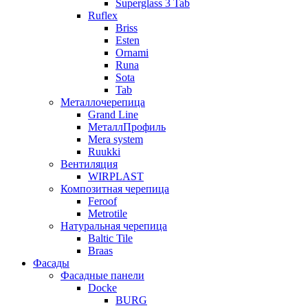
Superglass 3 Tab
Ruflex
Briss
Esten
Ornami
Runa
Sota
Tab
Металлочерепица
Grand Line
МеталлПрофиль
Mera system
Ruukki
Вентиляция
WIRPLAST
Композитная черепица
Feroof
Metrotile
Натуральная черепица
Baltic Tile
Braas
Фасады
Фасадные панели
Docke
BURG