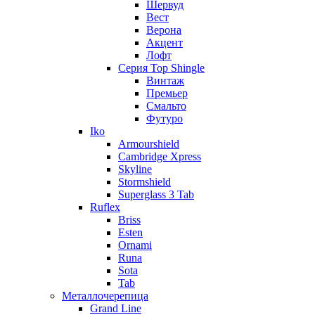
Шервуд
Вест
Верона
Акцент
Лофт
Серия Top Shingle
Винтаж
Премьер
Смальто
Футуро
Iko
Armourshield
Cambridge Xpress
Skyline
Stormshield
Superglass 3 Tab
Ruflex
Briss
Esten
Ornami
Runa
Sota
Tab
Металлочерепица
Grand Line