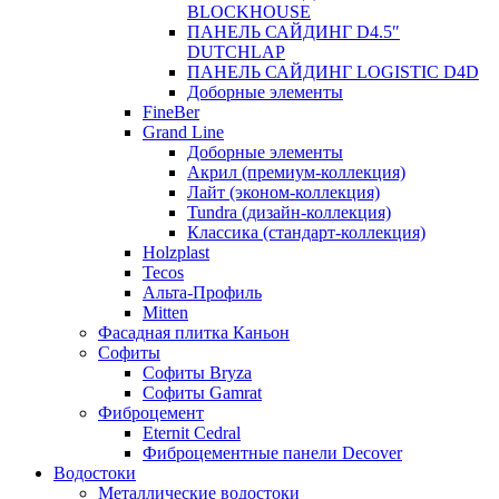
BLOCKHOUSE
ПАНЕЛЬ САЙДИНГ D4.5″
DUTCHLAP
ПАНЕЛЬ САЙДИНГ LOGISTIC D4D
Доборные элементы
FineBer
Grand Line
Доборные элементы
Акрил (премиум-коллекция)
Лайт (эконом-коллекция)
Tundra (дизайн-коллекция)
Классика (стандарт-коллекция)
Holzplast
Tecos
Альта-Профиль
Mitten
Фасадная плитка Каньон
Софиты
Софиты Bryza
Софиты Gamrat
Фиброцемент
Eternit Cedral
Фиброцементные панели Decover
Водостоки
Металлические водостоки