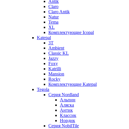
Antik
Claro
Claro Antik
Natur
Tema
XL
Комплектующие Icopal
Katepal
3T
Ambient
Classic KL
Jazzy
Foxy
Katrilli
Mansion
Rocky
Комплектующие Katepal
Tegola
Серия Nordland
Альпин
Аляска
Антик
Классик
Нордик
Серия NobilTile