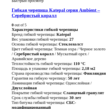
Быстрый просмотр
Гибкая черепица Katepal серия Ambient –
Серебристый коралл
0
out of 5
Характеристики гибкой черепицы
Бренд гибкой черепицы
:
Katepal
Вес упаковки гибкой черепицы
:
27
Основа гибкой черепицы
:
Стеклохолст
Цвет гибкой черепицы
:
Темная охра / Черное золото
/ С
еребристый коралл
/ Мускатный орех /
Аравийское дерево
Теплостойкость гибкой черепицы
:
110 °С
Площадь в упаковке гибкой черепицы
:
2,18
м2
Страна производства гибкой черепицы
:
Финляндия
Гарантия на гибкую черепицу
:
50 лет
Ламинация гибкой черепицы
:
Однослойная /
Двухслойная
Покрытие гибкой черепицы
:
Сланцевый гранулят
Срок службы гибкой черепицы
:
30 лет
Тип битума гибкой черепицы
:
СБС-
модифицированный