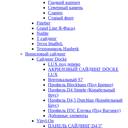
Гладкий кирпич
Северный камень
Сланец
Старый форт
Fineber
Grand Line Я-Фасад
Nailite
Т-сайдинг
Tecos ImaBeL
Технониколь Hauberk
Виниловый сайдинг
Сайдинг Docke
LUX под дерево
АКРИЛОВЫЙ САЙДИНГ DÖCKE
LUX
Вертикальный S7
Профиль Blockhaus (Под Бревно)
Профиль D4 Simple (Корабельный
брус)
Профиль D4,5 Dutchlap (Корабельный
Брус)
Профиль D5C Ёлочка (Под Вагонку)
Доборные элементы
Vinyl-On
ПАНЕЛЬ САЙДИНГ D4,5″