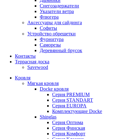
Дымники
Снегозадержатели
Указатели ветра
Флюгера
Аксессуары для сайдинга
Софиты
Устройство обрешетки
Фурнитура
Саморезы
Деревянный брусок
Контакты
Террасная доска
Savewood
Кровля
Мягкая кровля
Docke кровля
Серия PREMIUM
Серия STANDART
Серия EUROPA
Комплектующие Docke
Shinglas
Серия Оптима
Серия Финская
Серия Комфорт