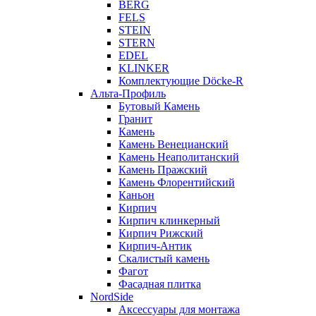
BERG
FELS
STEIN
STERN
EDEL
KLINKER
Комплектующие Döcke-R
Альта-Профиль
Бутовый Камень
Гранит
Камень
Камень Венецианский
Камень Неаполитанский
Камень Пражский
Камень Флорентийский
Каньон
Кирпич
Кирпич клинкерный
Кирпич Рижский
Кирпич-Антик
Скалистый камень
Фагот
Фасадная плитка
NordSide
Аксессуары для монтажа