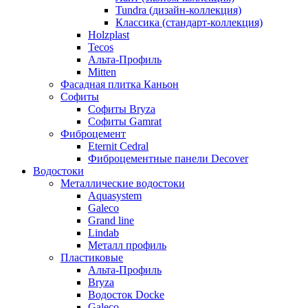
Tundra (дизайн-коллекция)
Классика (стандарт-коллекция)
Holzplast
Tecos
Альта-Профиль
Mitten
Фасадная плитка Каньон
Софиты
Софиты Bryza
Софиты Gamrat
Фиброцемент
Eternit Cedral
Фиброцементные панели Decover
Водостоки
Металлические водостоки
Aquasystem
Galeco
Grand line
Lindab
Металл профиль
Пластиковые
Альта-Профиль
Bryza
Водосток Docke
Galeco