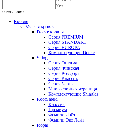
Next
0 товаров
0
Кровля
Мягкая кровля
Docke кровля
Серия PREMIUM
Серия STANDART
Серия EUROPA
Комплектующие Docke
Shinglas
Серия Оптима
Серия Финская
Серия Комфорт
Серия Классик
Серия Ультра
Многослойная черепица
Комплектующие Shinglas
RoofShield
Классик
Премиум
Фемили Лайт
Фемили Эко Лайт
Icopal