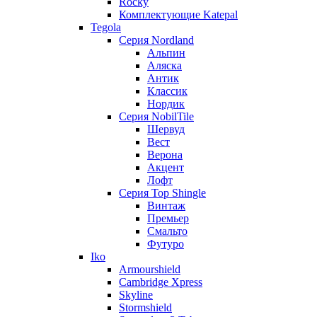
Rocky
Комплектующие Katepal
Tegola
Серия Nordland
Альпин
Аляска
Антик
Классик
Нордик
Серия NobilTile
Шервуд
Вест
Верона
Акцент
Лофт
Серия Top Shingle
Винтаж
Премьер
Смальто
Футуро
Iko
Armourshield
Cambridge Xpress
Skyline
Stormshield