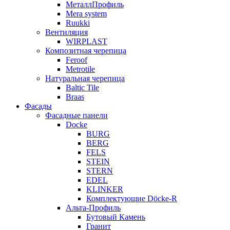
МеталлПрофиль
Mera system
Ruukki
Вентиляция
WIRPLAST
Композитная черепица
Feroof
Metrotile
Натуральная черепица
Baltic Tile
Braas
Фасады
Фасадные панели
Docke
BURG
BERG
FELS
STEIN
STERN
EDEL
KLINKER
Комплектующие Döcke-R
Альта-Профиль
Бутовый Камень
Гранит