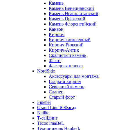
Камень
Камень Венецианский
Камень Неаполитанский
Камень Пражский
Камень Флорентийский
Каньон
Кирпич
Кирпич клинкерный
Кирпич Рижский
Кирпич-Антик
Скалистый камень
Фагот
Фасадная плитка
NordSide
Аксессуары для монтажа
Гладкий кирпич
Северный камень
Сланец
Старый форт
Fineber
Grand Line Я-Фасад
Nailite
Т-сайдинг
Tecos ImaBeL
Технониколь Hauberk