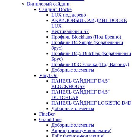
Виниловый сайдинг
Сайдинг Docke
LUX под дерево
АКРИЛОВЫЙ САЙДИНГ DÖCKE
LUX
Вертикальный S7
Профиль Blockhaus (Под Бревно)
Профиль D4 Simple (Корабельный
брус)
Профиль D4,5 Dutchlap (Корабельный
Брус)
Профиль D5C Ёлочка (Под Вагонку)
Доборные элементы
Vinyl-On
ПАНЕЛЬ САЙДИНГ D4,5″
BLOCKHOUSE
ПАНЕЛЬ САЙДИНГ D4.5″
DUTCHLAP
ПАНЕЛЬ САЙДИНГ LOGISTIC D4D
Доборные элементы
FineBer
Grand Line
Доборные элементы
Акрил (премиум-коллекция)
Лайт (эконом-коллекция)