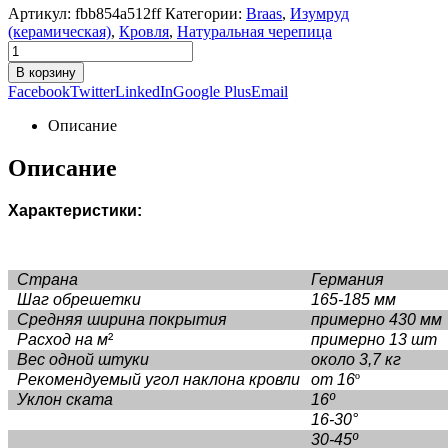
Артикул:
fbb854a512ff
Категории:
Braas
,
Изумруд
(керамическая)
,
Кровля
,
Натуральная черепица
В корзину
Facebook
Twitter
LinkedIn
Google Plus
Email
Описание
Описание
Характеристики:
Страна
Германия
Шаг обрешетки
165-185 мм
Средняя ширина покрытия
примерно 430 мм
Расход на м
²
примерно 13 шт
Вес одной штуки
около 3,7 кг
Рекомендуемый угол наклона кровли
от 16
º
Уклон ската
16º
16-30°
30-45º