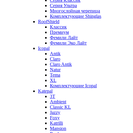
Серия Классик
Серия Ультра
Многослойная черепица
Комплектующие Shinglas
RoofShield
Классик
Премиум
Фемили Лайт
Фемили Эко Лайт
Icopal
Antik
Claro
Claro Antik
Natur
Tema
XL
Комплектующие Icopal
Katepal
3T
Ambient
Classic KL
Jazzy
Foxy
Katrilli
Mansion