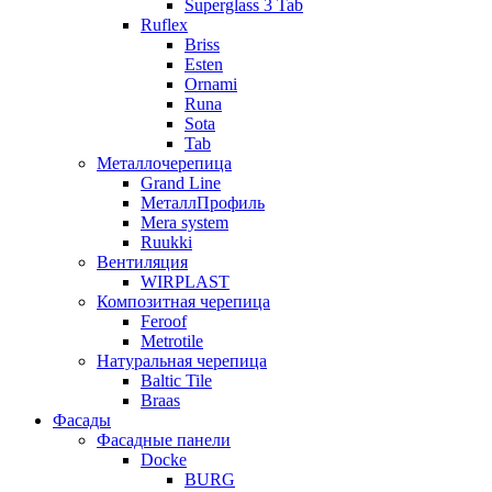
Superglass 3 Tab
Ruflex
Briss
Esten
Ornami
Runa
Sota
Tab
Металлочерепица
Grand Line
МеталлПрофиль
Mera system
Ruukki
Вентиляция
WIRPLAST
Композитная черепица
Feroof
Metrotile
Натуральная черепица
Baltic Tile
Braas
Фасады
Фасадные панели
Docke
BURG