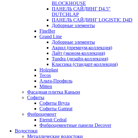
BLOCKHOUSE
ПАНЕЛЬ САЙДИНГ D4.5″
DUTCHLAP
ПАНЕЛЬ САЙДИНГ LOGISTIC D4D
Доборные элементы
FineBer
Grand Line
Доборные элементы
Акрил (премиум-коллекция)
Лайт (эконом-коллекция)
Tundra (дизайн-коллекция)
Классика (стандарт-коллекция)
Holzplast
Tecos
Альта-Профиль
Mitten
Фасадная плитка Каньон
Софиты
Софиты Bryza
Софиты Gamrat
Фиброцемент
Eternit Cedral
Фиброцементные панели Decover
Водостоки
Металлические водостоки