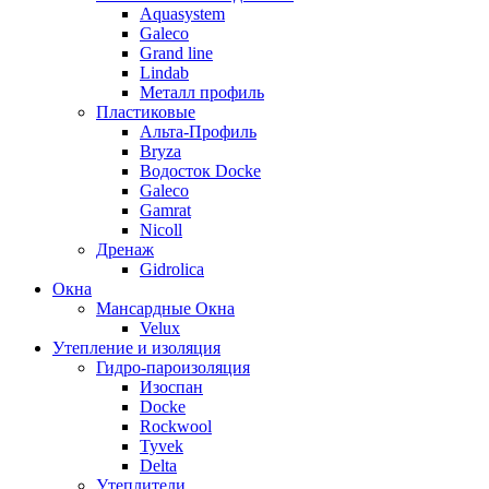
Aquasystem
Galeco
Grand line
Lindab
Металл профиль
Пластиковые
Альта-Профиль
Bryza
Водосток Docke
Galeco
Gamrat
Nicoll
Дренаж
Gidrolica
Окна
Мансардные Окна
Velux
Утепление и изоляция
Гидро-пароизоляция
Изоспан
Docke
Rockwool
Tyvek
Delta
Утеплители