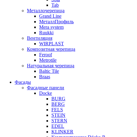
Tab
Металлочерепица
Grand Line
МеталлПрофиль
Mera system
Ruukki
Вентиляция
WIRPLAST
Композитная черепица
Feroof
Metrotile
Натуральная черепица
Baltic Tile
Braas
Фасады
Фасадные панели
Docke
BURG
BERG
FELS
STEIN
STERN
EDEL
KLINKER