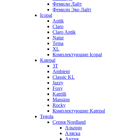
Фемили Лайт
Фемили Эко Лайт
Icopal
Antik
Claro
Claro Antik
Natur
Tema
XL
Комплектующие Icopal
Katepal
3T
Ambient
Classic KL
Jazzy
Foxy
Katrilli
Mansion
Rocky
Комплектующие Katepal
Tegola
Серия Nordland
Альпин
Аляска
Антик