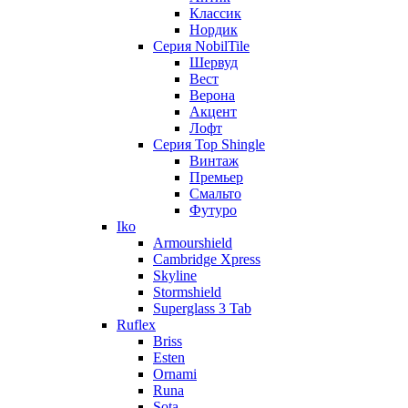
Классик
Нордик
Серия NobilTile
Шервуд
Вест
Верона
Акцент
Лофт
Серия Top Shingle
Винтаж
Премьер
Смальто
Футуро
Iko
Armourshield
Cambridge Xpress
Skyline
Stormshield
Superglass 3 Tab
Ruflex
Briss
Esten
Ornami
Runa
Sota