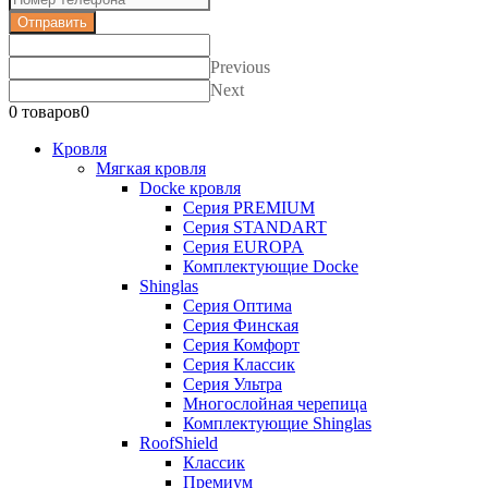
Отправить
Previous
Next
0 товаров
0
Кровля
Мягкая кровля
Docke кровля
Серия PREMIUM
Серия STANDART
Серия EUROPA
Комплектующие Docke
Shinglas
Серия Оптима
Серия Финская
Серия Комфорт
Серия Классик
Серия Ультра
Многослойная черепица
Комплектующие Shinglas
RoofShield
Классик
Премиум