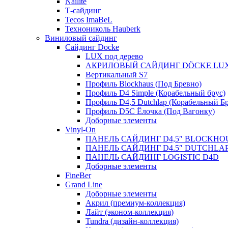
Nailite
Т-сайдинг
Tecos ImaBeL
Технониколь Hauberk
Виниловый сайдинг
Сайдинг Docke
LUX под дерево
АКРИЛОВЫЙ САЙДИНГ DÖCKE LU
Вертикальный S7
Профиль Blockhaus (Под Бревно)
Профиль D4 Simple (Корабельный брус)
Профиль D4,5 Dutchlap (Корабельный Бр
Профиль D5C Ёлочка (Под Вагонку)
Доборные элементы
Vinyl-On
ПАНЕЛЬ САЙДИНГ D4,5″ BLOCKHO
ПАНЕЛЬ САЙДИНГ D4.5″ DUTCHLA
ПАНЕЛЬ САЙДИНГ LOGISTIC D4D
Доборные элементы
FineBer
Grand Line
Доборные элементы
Акрил (премиум-коллекция)
Лайт (эконом-коллекция)
Tundra (дизайн-коллекция)