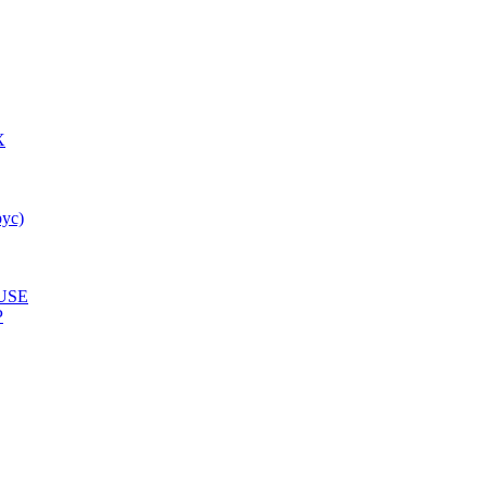
X
ус)
USE
P