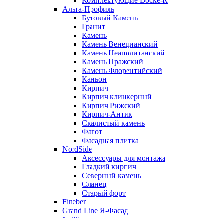
Комплектующие Döcke-R
Альта-Профиль
Бутовый Камень
Гранит
Камень
Камень Венецианский
Камень Неаполитанский
Камень Пражский
Камень Флорентийский
Каньон
Кирпич
Кирпич клинкерный
Кирпич Рижский
Кирпич-Антик
Скалистый камень
Фагот
Фасадная плитка
NordSide
Аксессуары для монтажа
Гладкий кирпич
Северный камень
Сланец
Старый форт
Fineber
Grand Line Я-Фасад