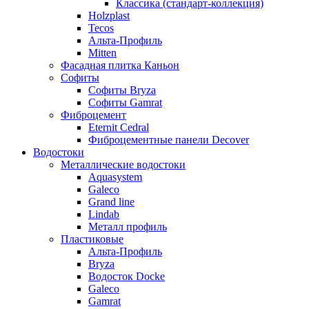
Классика (стандарт-коллекция)
Holzplast
Tecos
Альта-Профиль
Mitten
Фасадная плитка Каньон
Софиты
Софиты Bryza
Софиты Gamrat
Фиброцемент
Eternit Cedral
Фиброцементные панели Decover
Водостоки
Металлические водостоки
Aquasystem
Galeco
Grand line
Lindab
Металл профиль
Пластиковые
Альта-Профиль
Bryza
Водосток Docke
Galeco
Gamrat