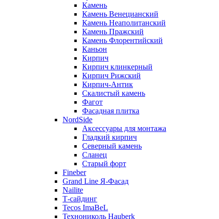
Камень
Камень Венецианский
Камень Неаполитанский
Камень Пражский
Камень Флорентийский
Каньон
Кирпич
Кирпич клинкерный
Кирпич Рижский
Кирпич-Антик
Скалистый камень
Фагот
Фасадная плитка
NordSide
Аксессуары для монтажа
Гладкий кирпич
Северный камень
Сланец
Старый форт
Fineber
Grand Line Я-Фасад
Nailite
Т-сайдинг
Tecos ImaBeL
Технониколь Hauberk