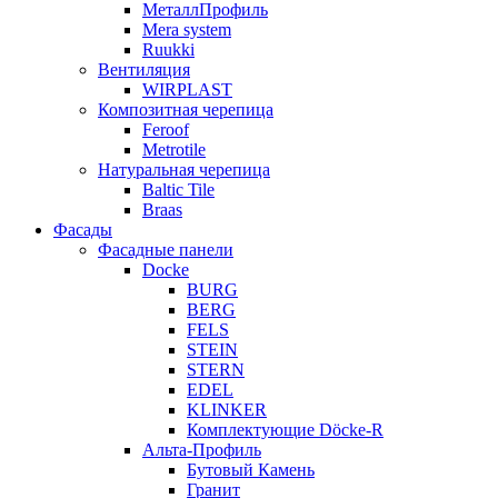
МеталлПрофиль
Mera system
Ruukki
Вентиляция
WIRPLAST
Композитная черепица
Feroof
Metrotile
Натуральная черепица
Baltic Tile
Braas
Фасады
Фасадные панели
Docke
BURG
BERG
FELS
STEIN
STERN
EDEL
KLINKER
Комплектующие Döcke-R
Альта-Профиль
Бутовый Камень
Гранит