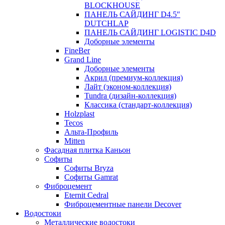
BLOCKHOUSE
ПАНЕЛЬ САЙДИНГ D4.5″
DUTCHLAP
ПАНЕЛЬ САЙДИНГ LOGISTIC D4D
Доборные элементы
FineBer
Grand Line
Доборные элементы
Акрил (премиум-коллекция)
Лайт (эконом-коллекция)
Tundra (дизайн-коллекция)
Классика (стандарт-коллекция)
Holzplast
Tecos
Альта-Профиль
Mitten
Фасадная плитка Каньон
Софиты
Софиты Bryza
Софиты Gamrat
Фиброцемент
Eternit Cedral
Фиброцементные панели Decover
Водостоки
Металлические водостоки