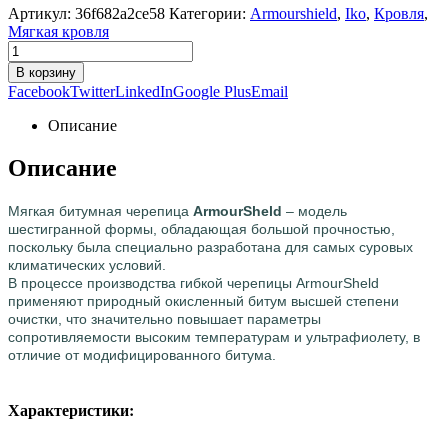
Артикул:
36f682a2ce58
Категории:
Armourshield
,
Iko
,
Кровля
,
Мягкая кровля
В корзину
Facebook
Twitter
LinkedIn
Google Plus
Email
Описание
Описание
Мягкая битумная черепица
ArmourSheld
– модель
шестигранной формы, обладающая большой прочностью,
поскольку была специально разработана для самых суровых
климатических условий.
В процессе производства гибкой черепицы ArmourSheld
применяют природный окисленный битум высшей степени
очистки, что значительно повышает параметры
сопротивляемости высоким температурам и ультрафиолету, в
отличие от модифицированного битума.
Характеристики: