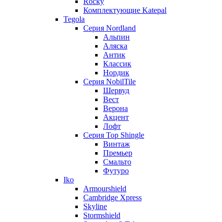
Rocky
Комплектующие Katepal
Tegola
Серия Nordland
Альпин
Аляска
Антик
Классик
Нордик
Серия NobilTile
Шервуд
Вест
Верона
Акцент
Лофт
Серия Top Shingle
Винтаж
Премьер
Смальто
Футуро
Iko
Armourshield
Cambridge Xpress
Skyline
Stormshield