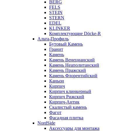
BERG
FELS
STEIN
STERN
EDEL
KLINKER
Комплектующие Döcke-R
Альта-Профиль
Бутовый Камень
Гранит
Камень
Камень Венецианский
Камень Неаполитанский
Камень Пражский
Камень Флорентийский
Каньон
Кирпич
Кирпич клинкерный
Кирпич Рижский
Кирпич-Антик
Скалистый камень
Фагот
Фасадная плитка
NordSide
Аксессуары для монтажа