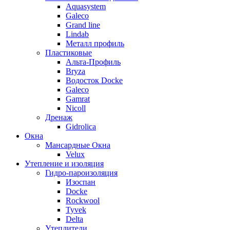
Aquasystem
Galeco
Grand line
Lindab
Металл профиль
Пластиковые
Альта-Профиль
Bryza
Водосток Docke
Galeco
Gamrat
Nicoll
Дренаж
Gidrolica
Окна
Мансардные Окна
Velux
Утепление и изоляция
Гидро-пароизоляция
Изоспан
Docke
Rockwool
Tyvek
Delta
Утеплители