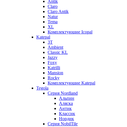
Antik
Claro
Claro Antik
Natur
Tema
XL
Комплектующие Icopal
Katepal
3T
Ambient
Classic KL
Jazzy
Foxy
Katrilli
Mansion
Rocky
Комплектующие Katepal
Tegola
Серия Nordland
Альпин
Аляска
Антик
Классик
Нордик
Серия NobilTile