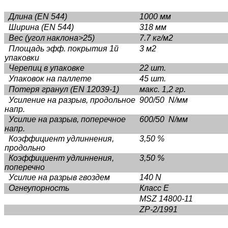
Длина (EN 544)
1000 мм
Ширина (EN 544)
318 мм
Вес (угол наклона>25)
7.7 кг/м2
Площадь эфф. покрытия 1й
3 м2
упаковки
Черепиц в упаковке
22 шт.
Упаковок на паллете
45 шт.
Потеря гранул (EN 12039-1)
макс. 1,2 гр.
Усиление на разрыв, продольное
900/50 N/мм
напр.
Усилие на разрыв, поперечное
600/50 N/мм
напр.
Коэффициент удлиннения,
3,50 %
продольно
Коэффициент удлиннения,
3,50 %
поперечно
Усилие на разрыв гвоздем
140 N
Огнеупорность
Класс Е
MSZ 14800-11
ZP-2/1991