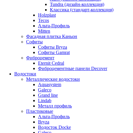
Tundra (дизайн-коллекция)
Классика (стандарт-коллекция)
Holzplast
Tecos
Альта-Профиль
Mitten
Фасадная плитка Каньон
Софиты
Софиты Bryza
Софиты Gamrat
Фиброцемент
Eternit Cedral
Фиброцементные панели Decover
Водостоки
Металлические водостоки
Aquasystem
Galeco
Grand line
Lindab
Металл профиль
Пластиковые
Альта-Профиль
Bryza
Водосток Docke
Galeco