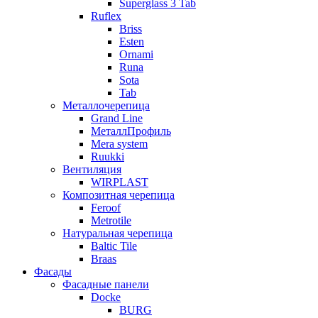
Superglass 3 Tab
Ruflex
Briss
Esten
Ornami
Runa
Sota
Tab
Металлочерепица
Grand Line
МеталлПрофиль
Mera system
Ruukki
Вентиляция
WIRPLAST
Композитная черепица
Feroof
Metrotile
Натуральная черепица
Baltic Tile
Braas
Фасады
Фасадные панели
Docke
BURG