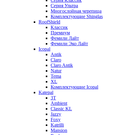
Серия Классик
Серия Ультра
Многослойная черепица
Комплектующие Shinglas
RoofShield
Классик
Премиум
Фемили Лайт
Фемили Эко Лайт
Icopal
Antik
Claro
Claro Antik
Natur
Tema
XL
Комплектующие Icopal
Katepal
3T
Ambient
Classic KL
Jazzy
Foxy
Katrilli
Mansion