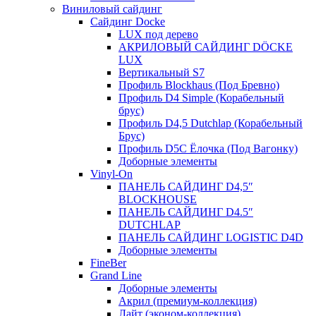
Виниловый сайдинг
Сайдинг Docke
LUX под дерево
АКРИЛОВЫЙ САЙДИНГ DÖCKE
LUX
Вертикальный S7
Профиль Blockhaus (Под Бревно)
Профиль D4 Simple (Корабельный
брус)
Профиль D4,5 Dutchlap (Корабельный
Брус)
Профиль D5C Ёлочка (Под Вагонку)
Доборные элементы
Vinyl-On
ПАНЕЛЬ САЙДИНГ D4,5″
BLOCKHOUSE
ПАНЕЛЬ САЙДИНГ D4.5″
DUTCHLAP
ПАНЕЛЬ САЙДИНГ LOGISTIC D4D
Доборные элементы
FineBer
Grand Line
Доборные элементы
Акрил (премиум-коллекция)
Лайт (эконом-коллекция)