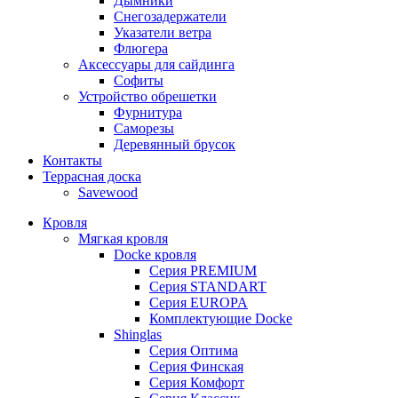
Дымники
Снегозадержатели
Указатели ветра
Флюгера
Аксессуары для сайдинга
Софиты
Устройство обрешетки
Фурнитура
Саморезы
Деревянный брусок
Контакты
Террасная доска
Savewood
Кровля
Мягкая кровля
Docke кровля
Серия PREMIUM
Серия STANDART
Серия EUROPA
Комплектующие Docke
Shinglas
Серия Оптима
Серия Финская
Серия Комфорт