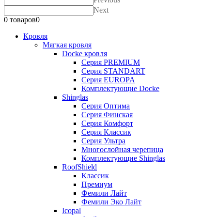
Next
0 товаров
0
Кровля
Мягкая кровля
Docke кровля
Серия PREMIUM
Серия STANDART
Серия EUROPA
Комплектующие Docke
Shinglas
Серия Оптима
Серия Финская
Серия Комфорт
Серия Классик
Серия Ультра
Многослойная черепица
Комплектующие Shinglas
RoofShield
Классик
Премиум
Фемили Лайт
Фемили Эко Лайт
Icopal