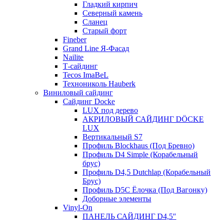
Гладкий кирпич
Северный камень
Сланец
Старый форт
Fineber
Grand Line Я-Фасад
Nailite
Т-сайдинг
Tecos ImaBeL
Технониколь Hauberk
Виниловый сайдинг
Сайдинг Docke
LUX под дерево
АКРИЛОВЫЙ САЙДИНГ DÖCKE
LUX
Вертикальный S7
Профиль Blockhaus (Под Бревно)
Профиль D4 Simple (Корабельный
брус)
Профиль D4,5 Dutchlap (Корабельный
Брус)
Профиль D5C Ёлочка (Под Вагонку)
Доборные элементы
Vinyl-On
ПАНЕЛЬ САЙДИНГ D4,5″