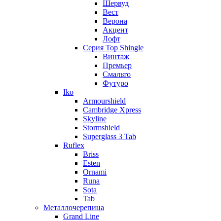
Шервуд
Вест
Верона
Акцент
Лофт
Серия Top Shingle
Винтаж
Премьер
Смальто
Футуро
Iko
Armourshield
Cambridge Xpress
Skyline
Stormshield
Superglass 3 Tab
Ruflex
Briss
Esten
Ornami
Runa
Sota
Tab
Металлочерепица
Grand Line