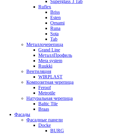
Superglass 3 Tab
Ruflex
Briss
Esten
Ornami
Runa
Sota
Tab
Металлочерепица
Grand Line
МеталлПрофиль
Mera system
Ruukki
Вентиляция
WIRPLAST
Композитная черепица
Feroof
Metrotile
Натуральная черепица
Baltic Tile
Braas
Фасады
Фасадные панели
Docke
BURG