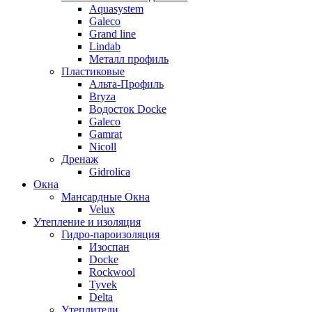
Aquasystem
Galeco
Grand line
Lindab
Металл профиль
Пластиковые
Альта-Профиль
Bryza
Водосток Docke
Galeco
Gamrat
Nicoll
Дренаж
Gidrolica
Окна
Мансардные Окна
Velux
Утепление и изоляция
Гидро-пароизоляция
Изоспан
Docke
Rockwool
Tyvek
Delta
Утеплители