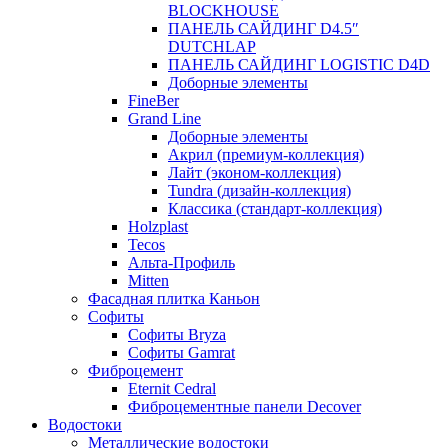
BLOCKHOUSE
ПАНЕЛЬ САЙДИНГ D4.5″
DUTCHLAP
ПАНЕЛЬ САЙДИНГ LOGISTIC D4D
Доборные элементы
FineBer
Grand Line
Доборные элементы
Акрил (премиум-коллекция)
Лайт (эконом-коллекция)
Tundra (дизайн-коллекция)
Классика (стандарт-коллекция)
Holzplast
Tecos
Альта-Профиль
Mitten
Фасадная плитка Каньон
Софиты
Софиты Bryza
Софиты Gamrat
Фиброцемент
Eternit Cedral
Фиброцементные панели Decover
Водостоки
Металлические водостоки