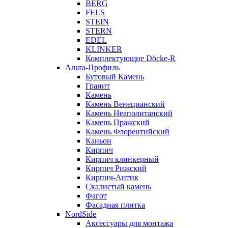
BERG
FELS
STEIN
STERN
EDEL
KLINKER
Комплектующие Döcke-R
Альта-Профиль
Бутовый Камень
Гранит
Камень
Камень Венецианский
Камень Неаполитанский
Камень Пражский
Камень Флорентийский
Каньон
Кирпич
Кирпич клинкерный
Кирпич Рижский
Кирпич-Антик
Скалистый камень
Фагот
Фасадная плитка
NordSide
Аксессуары для монтажа