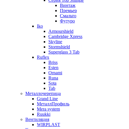
Серия Top Shingle
Винтаж
Премьер
Смальто
Футуро
Iko
Armourshield
Cambridge Xpress
Skyline
Stormshield
Superglass 3 Tab
Ruflex
Briss
Esten
Ornami
Runa
Sota
Tab
Металлочерепица
Grand Line
МеталлПрофиль
Mera system
Ruukki
Вентиляция
WIRPLAST