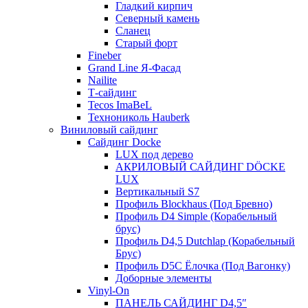
Гладкий кирпич
Северный камень
Сланец
Старый форт
Fineber
Grand Line Я-Фасад
Nailite
Т-сайдинг
Tecos ImaBeL
Технониколь Hauberk
Виниловый сайдинг
Сайдинг Docke
LUX под дерево
АКРИЛОВЫЙ САЙДИНГ DÖCKE
LUX
Вертикальный S7
Профиль Blockhaus (Под Бревно)
Профиль D4 Simple (Корабельный
брус)
Профиль D4,5 Dutchlap (Корабельный
Брус)
Профиль D5C Ёлочка (Под Вагонку)
Доборные элементы
Vinyl-On
ПАНЕЛЬ САЙДИНГ D4,5″