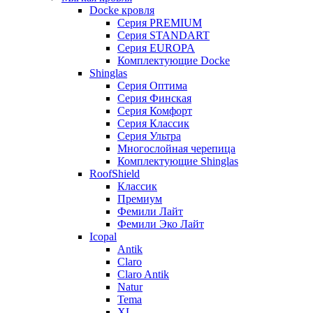
Docke кровля
Серия PREMIUM
Серия STANDART
Серия EUROPA
Комплектующие Docke
Shinglas
Серия Оптима
Серия Финская
Серия Комфорт
Серия Классик
Серия Ультра
Многослойная черепица
Комплектующие Shinglas
RoofShield
Классик
Премиум
Фемили Лайт
Фемили Эко Лайт
Icopal
Antik
Claro
Claro Antik
Natur
Tema
XL