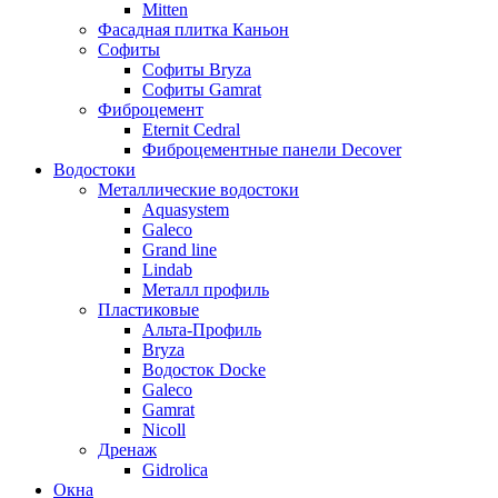
Mitten
Фасадная плитка Каньон
Софиты
Софиты Bryza
Софиты Gamrat
Фиброцемент
Eternit Cedral
Фиброцементные панели Decover
Водостоки
Металлические водостоки
Aquasystem
Galeco
Grand line
Lindab
Металл профиль
Пластиковые
Альта-Профиль
Bryza
Водосток Docke
Galeco
Gamrat
Nicoll
Дренаж
Gidrolica
Окна