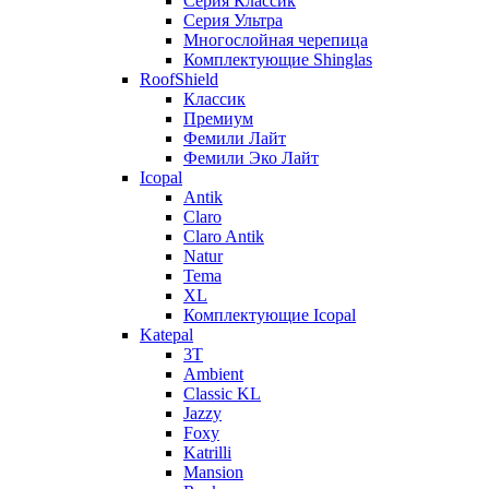
Серия Классик
Серия Ультра
Многослойная черепица
Комплектующие Shinglas
RoofShield
Классик
Премиум
Фемили Лайт
Фемили Эко Лайт
Icopal
Antik
Claro
Claro Antik
Natur
Tema
XL
Комплектующие Icopal
Katepal
3T
Ambient
Classic KL
Jazzy
Foxy
Katrilli
Mansion