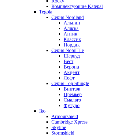
Rocky
Комплектующие Katepal
Tegola
Серия Nordland
Альпин
Аляска
Антик
Классик
Нордик
Серия NobilTile
Шервуд
Вест
Верона
Акцент
Лофт
Серия Top Shingle
Винтаж
Премьер
Смальто
Футуро
Iko
Armourshield
Cambridge Xpress
Skyline
Stormshield