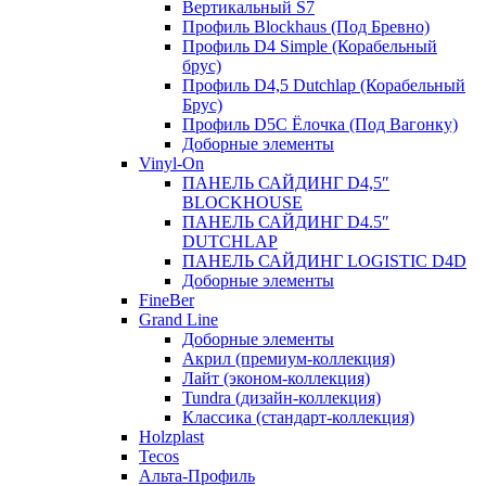
Вертикальный S7
Профиль Blockhaus (Под Бревно)
Профиль D4 Simple (Корабельный
брус)
Профиль D4,5 Dutchlap (Корабельный
Брус)
Профиль D5C Ёлочка (Под Вагонку)
Доборные элементы
Vinyl-On
ПАНЕЛЬ САЙДИНГ D4,5″
BLOCKHOUSE
ПАНЕЛЬ САЙДИНГ D4.5″
DUTCHLAP
ПАНЕЛЬ САЙДИНГ LOGISTIC D4D
Доборные элементы
FineBer
Grand Line
Доборные элементы
Акрил (премиум-коллекция)
Лайт (эконом-коллекция)
Tundra (дизайн-коллекция)
Классика (стандарт-коллекция)
Holzplast
Tecos
Альта-Профиль