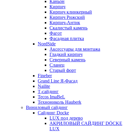
Каньон
Кирпич
Кирпич клинкерный
Кирпич Рижский
Кирпич-Антик
Скалистый камень
Фагот
Фасадная плитка
NordSide
Аксессуары для монтажа
Гладкий кирпич
Северный камень
Сланец
Старый форт
Fineber
Grand Line Я-Фасад
Nailite
Т-сайдинг
Tecos ImaBeL
Технониколь Hauberk
Виниловый сайдинг
Сайдинг Docke
LUX под дерево
АКРИЛОВЫЙ САЙДИНГ DÖCKE
LUX