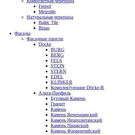
Композитная черепица
Feroof
Metrotile
Натуральная черепица
Baltic Tile
Braas
Фасады
Фасадные панели
Docke
BURG
BERG
FELS
STEIN
STERN
EDEL
KLINKER
Комплектующие Döcke-R
Альта-Профиль
Бутовый Камень
Гранит
Камень
Камень Венецианский
Камень Неаполитанский
Камень Пражский
Камень Флорентийский