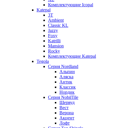
Комплектующие Icopal
Katepal
3T
Ambient
Classic KL
Jazzy
Foxy
Katrilli
Mansion
Rocky
Комплектующие Katepal
Tegola
Серия Nordland
Альпин
Аляска
Антик
Классик
Нордик
Серия NobilTile
Шервуд
Вест
Верона
Акцент
Лофт