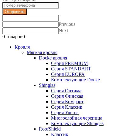
Отправить
Previous
Next
0 товаров
0
Кровля
Мягкая кровля
Docke кровля
Серия PREMIUM
Серия STANDART
Серия EUROPA
Комплектующие Docke
Shinglas
Серия Оптима
Серия Финская
Серия Комфорт
Серия Классик
Серия Ультра
Многослойная черепица
Комплектующие Shinglas
RoofShield
Классик