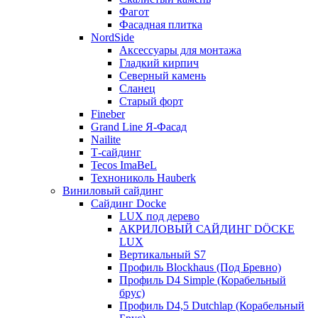
Фагот
Фасадная плитка
NordSide
Аксессуары для монтажа
Гладкий кирпич
Северный камень
Сланец
Старый форт
Fineber
Grand Line Я-Фасад
Nailite
Т-сайдинг
Tecos ImaBeL
Технониколь Hauberk
Виниловый сайдинг
Сайдинг Docke
LUX под дерево
АКРИЛОВЫЙ САЙДИНГ DÖCKE
LUX
Вертикальный S7
Профиль Blockhaus (Под Бревно)
Профиль D4 Simple (Корабельный
брус)
Профиль D4,5 Dutchlap (Корабельный