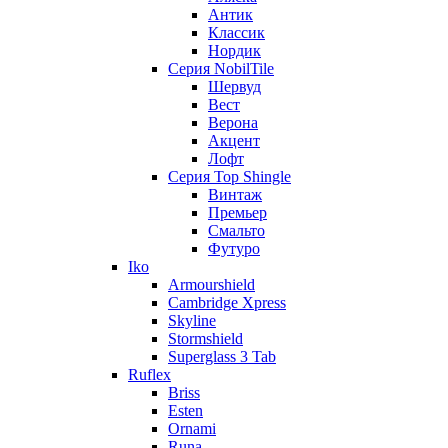
Антик
Классик
Нордик
Серия NobilTile
Шервуд
Вест
Верона
Акцент
Лофт
Серия Top Shingle
Винтаж
Премьер
Смальто
Футуро
Iko
Armourshield
Cambridge Xpress
Skyline
Stormshield
Superglass 3 Tab
Ruflex
Briss
Esten
Ornami
Runa