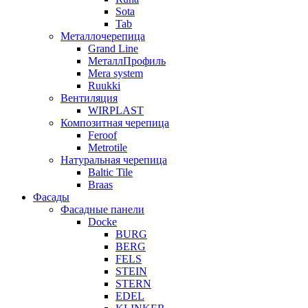
Sota
Tab
Металлочерепица
Grand Line
МеталлПрофиль
Mera system
Ruukki
Вентиляция
WIRPLAST
Композитная черепица
Feroof
Metrotile
Натуральная черепица
Baltic Tile
Braas
Фасады
Фасадные панели
Docke
BURG
BERG
FELS
STEIN
STERN
EDEL