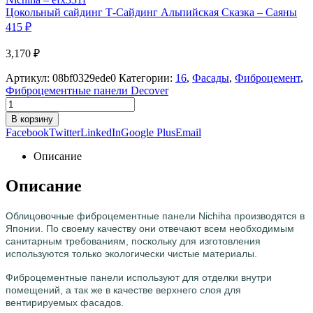
Цокольный сайдинг Т-Сайдинг Альпийская Сказка – Саяны
415
₽
3,170
₽
Артикул:
08bf0329ede0
Категории:
16
,
Фасады
,
Фиброцемент
,
Фиброцементные панели Decover
В корзину
Facebook
Twitter
LinkedIn
Google Plus
Email
Описание
Описание
Облицовочные фиброцементные панели Nichiha производятся в
Японии. По своему качеству они отвечают всем необходимым
санитарным требованиям, поскольку для изготовления
используются только экологически чистые материалы.
Фиброцементные панели используют для отделки внутри
помещений, а так же в качестве верхнего слоя для
вентирируемых фасадов.