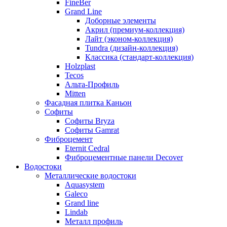
FineBer
Grand Line
Доборные элементы
Акрил (премиум-коллекция)
Лайт (эконом-коллекция)
Tundra (дизайн-коллекция)
Классика (стандарт-коллекция)
Holzplast
Tecos
Альта-Профиль
Mitten
Фасадная плитка Каньон
Софиты
Софиты Bryza
Софиты Gamrat
Фиброцемент
Eternit Cedral
Фиброцементные панели Decover
Водостоки
Металлические водостоки
Aquasystem
Galeco
Grand line
Lindab
Металл профиль