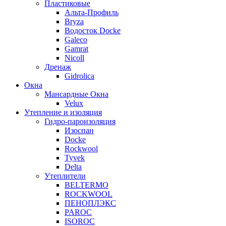
Пластиковые
Альта-Профиль
Bryza
Водосток Docke
Galeco
Gamrat
Nicoll
Дренаж
Gidrolica
Окна
Мансардные Окна
Velux
Утепление и изоляция
Гидро-пароизоляция
Изоспан
Docke
Rockwool
Tyvek
Delta
Утеплители
BELTERMO
ROCKWOOL
ПЕНОПЛЭКС
PAROC
ISOROC