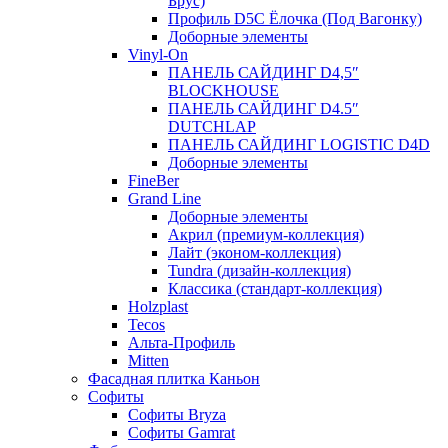
Брус)
Профиль D5C Ёлочка (Под Вагонку)
Доборные элементы
Vinyl-On
ПАНЕЛЬ САЙДИНГ D4,5″
BLOCKHOUSE
ПАНЕЛЬ САЙДИНГ D4.5″
DUTCHLAP
ПАНЕЛЬ САЙДИНГ LOGISTIC D4D
Доборные элементы
FineBer
Grand Line
Доборные элементы
Акрил (премиум-коллекция)
Лайт (эконом-коллекция)
Tundra (дизайн-коллекция)
Классика (стандарт-коллекция)
Holzplast
Tecos
Альта-Профиль
Mitten
Фасадная плитка Каньон
Софиты
Софиты Bryza
Софиты Gamrat