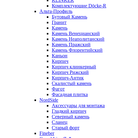
KLINKER
Комплектующие Döcke-R
Альта-Профиль
Бутовый Камень
Гранит
Камень
Камень Венецианский
Камень Неаполитанский
Камень Пражский
Камень Флорентийский
Каньон
Кирпич
Кирпич клинкерный
Кирпич Рижский
Кирпич-Антик
Скалистый камень
Фагот
Фасадная плитка
NordSide
Аксессуары для монтажа
Гладкий кирпич
Северный камень
Сланец
Старый форт
Fineber