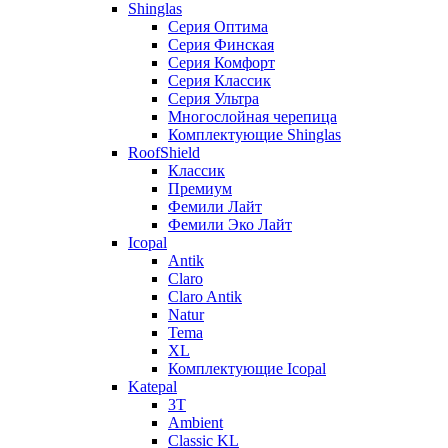
Shinglas
Серия Оптима
Серия Финская
Серия Комфорт
Серия Классик
Серия Ультра
Многослойная черепица
Комплектующие Shinglas
RoofShield
Классик
Премиум
Фемили Лайт
Фемили Эко Лайт
Icopal
Antik
Claro
Claro Antik
Natur
Tema
XL
Комплектующие Icopal
Katepal
3T
Ambient
Classic KL