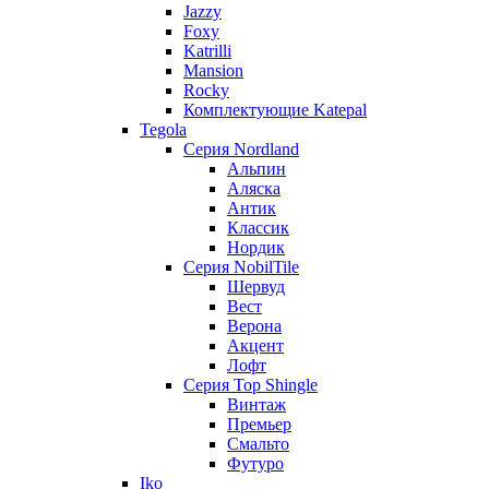
Jazzy
Foxy
Katrilli
Mansion
Rocky
Комплектующие Katepal
Tegola
Серия Nordland
Альпин
Аляска
Антик
Классик
Нордик
Серия NobilTile
Шервуд
Вест
Верона
Акцент
Лофт
Серия Top Shingle
Винтаж
Премьер
Смальто
Футуро
Iko