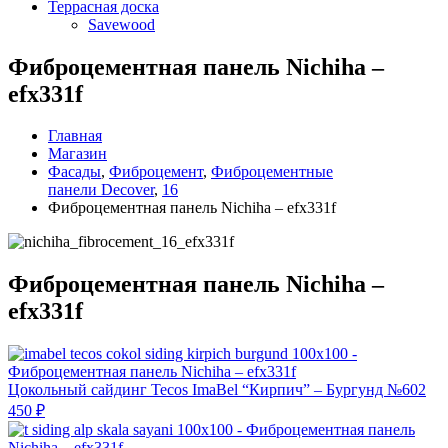
Террасная доска
Savewood
Фиброцементная панель Nichiha –
efx331f
Главная
Магазин
Фасады
,
Фиброцемент
,
Фиброцементные
панели Decover
,
16
Фиброцементная панель Nichiha – efx331f
Фиброцементная панель Nichiha –
efx331f
Цокольный сайдинг Tecos ImaBel “Кирпич” – Бургунд №602
450
₽