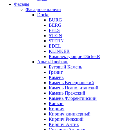
Фасады
Фасадные панели
Docke
BURG
BERG
FELS
STEIN
STERN
EDEL
KLINKER
Комплектующие Döcke-R
Альта-Профиль
Бутовый Камень
Гранит
Камень
Камень Венецианский
Камень Неаполитанский
Камень Пражский
Камень Флорентийский
Каньон
Кирпич
Кирпич клинкерный
Кирпич Рижский
Кирпич-Антик
Скалистый камень