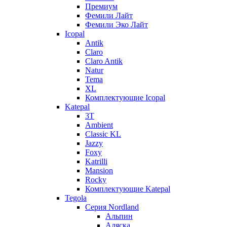
Премиум
Фемили Лайт
Фемили Эко Лайт
Icopal
Antik
Claro
Claro Antik
Natur
Tema
XL
Комплектующие Icopal
Katepal
3T
Ambient
Classic KL
Jazzy
Foxy
Katrilli
Mansion
Rocky
Комплектующие Katepal
Tegola
Серия Nordland
Альпин
Аляска