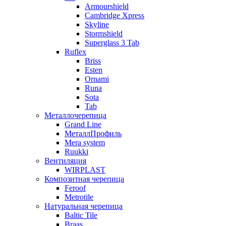
Armourshield
Cambridge Xpress
Skyline
Stormshield
Superglass 3 Tab
Ruflex
Briss
Esten
Ornami
Runa
Sota
Tab
Металлочерепица
Grand Line
МеталлПрофиль
Mera system
Ruukki
Вентиляция
WIRPLAST
Композитная черепица
Feroof
Metrotile
Натуральная черепица
Baltic Tile
Braas