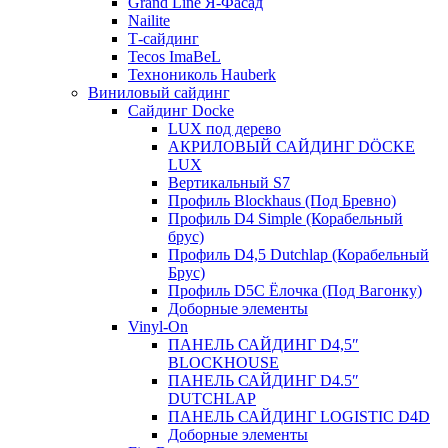
Grand Line Я-Фасад
Nailite
Т-сайдинг
Tecos ImaBeL
Технониколь Hauberk
Виниловый сайдинг
Сайдинг Docke
LUX под дерево
АКРИЛОВЫЙ САЙДИНГ DÖCKE
LUX
Вертикальный S7
Профиль Blockhaus (Под Бревно)
Профиль D4 Simple (Корабельный
брус)
Профиль D4,5 Dutchlap (Корабельный
Брус)
Профиль D5C Ёлочка (Под Вагонку)
Доборные элементы
Vinyl-On
ПАНЕЛЬ САЙДИНГ D4,5″
BLOCKHOUSE
ПАНЕЛЬ САЙДИНГ D4.5″
DUTCHLAP
ПАНЕЛЬ САЙДИНГ LOGISTIC D4D
Доборные элементы