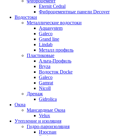
Фиброцемент
Eternit Cedral
Фиброцементные панели Decover
Водостоки
Металлические водостоки
Aquasystem
Galeco
Grand line
Lindab
Металл профиль
Пластиковые
Альта-Профиль
Bryza
Водосток Docke
Galeco
Gamrat
Nicoll
Дренаж
Gidrolica
Окна
Мансардные Окна
Velux
Утепление и изоляция
Гидро-пароизоляция
Изоспан