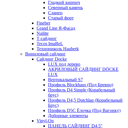
Гладкий кирпич
Северный камень
Сланец
Старый форт
Fineber
Grand Line Я-Фасад
Nailite
Т-сайдинг
Tecos ImaBeL
Технониколь Hauberk
Виниловый сайдинг
Сайдинг Docke
LUX под дерево
АКРИЛОВЫЙ САЙДИНГ DÖCKE
LUX
Вертикальный S7
Профиль Blockhaus (Под Бревно)
Профиль D4 Simple (Корабельный
брус)
Профиль D4,5 Dutchlap (Корабельный
Брус)
Профиль D5C Ёлочка (Под Вагонку)
Доборные элементы
Vinyl-On
ПАНЕЛЬ САЙДИНГ D4,5″