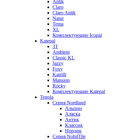
Antik
Claro
Claro Antik
Natur
Tema
XL
Комплектующие Icopal
Katepal
3T
Ambient
Classic KL
Jazzy
Foxy
Katrilli
Mansion
Rocky
Комплектующие Katepal
Tegola
Серия Nordland
Альпин
Аляска
Антик
Классик
Нордик
Серия NobilTile