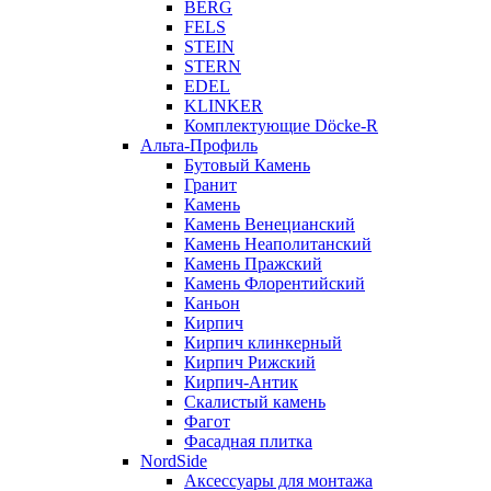
BERG
FELS
STEIN
STERN
EDEL
KLINKER
Комплектующие Döcke-R
Альта-Профиль
Бутовый Камень
Гранит
Камень
Камень Венецианский
Камень Неаполитанский
Камень Пражский
Камень Флорентийский
Каньон
Кирпич
Кирпич клинкерный
Кирпич Рижский
Кирпич-Антик
Скалистый камень
Фагот
Фасадная плитка
NordSide
Аксессуары для монтажа