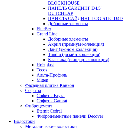
BLOCKHOUSE
ПАНЕЛЬ САЙДИНГ D4.5″
DUTCHLAP
ПАНЕЛЬ САЙДИНГ LOGISTIC D4D
Доборные элементы
FineBer
Grand Line
Доборные элементы
Акрил (премиум-коллекция)
Лайт (эконом-коллекция)
Tundra (дизайн-коллекция)
Классика (стандарт-коллекция)
Holzplast
Tecos
Альта-Профиль
Mitten
Фасадная плитка Каньон
Софиты
Софиты Bryza
Софиты Gamrat
Фиброцемент
Eternit Cedral
Фиброцементные панели Decover
Водостоки
Металлические водостоки