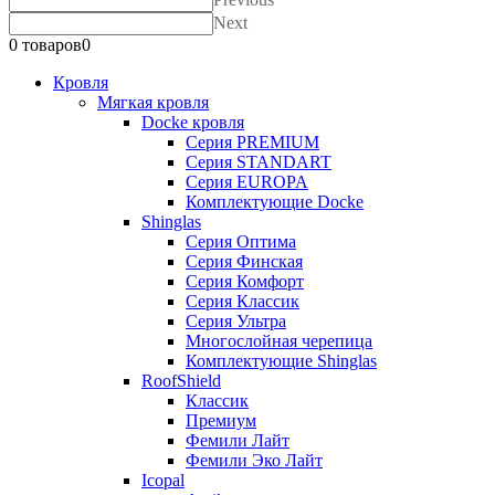
Next
0 товаров
0
Кровля
Мягкая кровля
Docke кровля
Серия PREMIUM
Серия STANDART
Серия EUROPA
Комплектующие Docke
Shinglas
Серия Оптима
Серия Финская
Серия Комфорт
Серия Классик
Серия Ультра
Многослойная черепица
Комплектующие Shinglas
RoofShield
Классик
Премиум
Фемили Лайт
Фемили Эко Лайт
Icopal