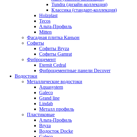
Tundra (дизайн-коллекция)
Классика (стандарт-коллекция)
Holzplast
Tecos
Альта-Профиль
Mitten
Фасадная плитка Каньон
Софиты
Софиты Bryza
Софиты Gamrat
Фиброцемент
Eternit Cedral
Фиброцементные панели Decover
Водостоки
Металлические водостоки
Aquasystem
Galeco
Grand line
Lindab
Металл профиль
Пластиковые
Альта-Профиль
Bryza
Водосток Docke
Galeco