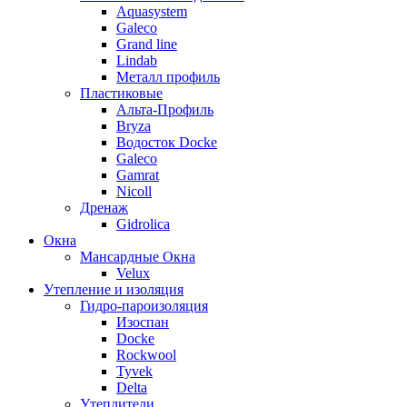
Aquasystem
Galeco
Grand line
Lindab
Металл профиль
Пластиковые
Альта-Профиль
Bryza
Водосток Docke
Galeco
Gamrat
Nicoll
Дренаж
Gidrolica
Окна
Мансардные Окна
Velux
Утепление и изоляция
Гидро-пароизоляция
Изоспан
Docke
Rockwool
Tyvek
Delta
Утеплители