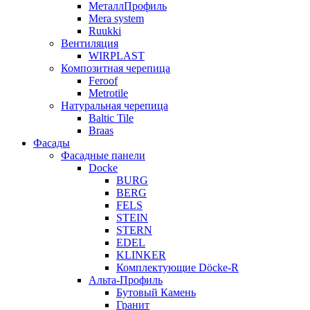
МеталлПрофиль
Mera system
Ruukki
Вентиляция
WIRPLAST
Композитная черепица
Feroof
Metrotile
Натуральная черепица
Baltic Tile
Braas
Фасады
Фасадные панели
Docke
BURG
BERG
FELS
STEIN
STERN
EDEL
KLINKER
Комплектующие Döcke-R
Альта-Профиль
Бутовый Камень
Гранит