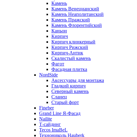
Камень
Камень Венецианский
Камень Неаполитанский
Камень Пражский
Камень Флорентийский
Каньон
Кирпич
Кирпич клинкерный
Кирпич Рижский
Кирпич-Антик
Скалистый камень
Фагот
Фасадная плитка
NordSide
Аксессуары для монтажа
Гладкий кирпич
Северный камень
Сланец
Старый форт
Fineber
Grand Line Я-Фасад
Nailite
Т-сайдинг
Tecos ImaBeL
Технониколь Hauberk