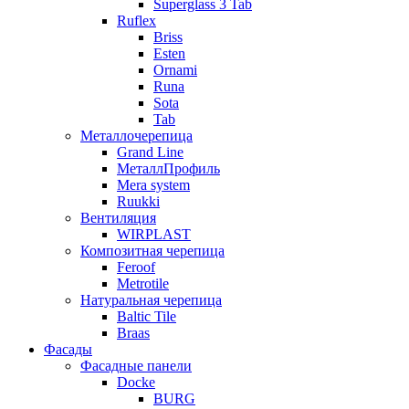
Superglass 3 Tab
Ruflex
Briss
Esten
Ornami
Runa
Sota
Tab
Металлочерепица
Grand Line
МеталлПрофиль
Mera system
Ruukki
Вентиляция
WIRPLAST
Композитная черепица
Feroof
Metrotile
Натуральная черепица
Baltic Tile
Braas
Фасады
Фасадные панели
Docke
BURG