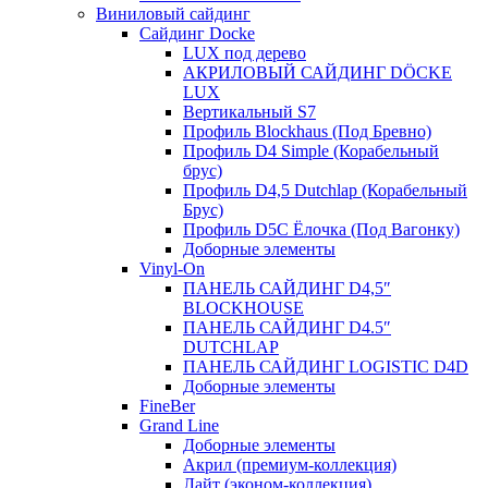
Виниловый сайдинг
Сайдинг Docke
LUX под дерево
АКРИЛОВЫЙ САЙДИНГ DÖCKE
LUX
Вертикальный S7
Профиль Blockhaus (Под Бревно)
Профиль D4 Simple (Корабельный
брус)
Профиль D4,5 Dutchlap (Корабельный
Брус)
Профиль D5C Ёлочка (Под Вагонку)
Доборные элементы
Vinyl-On
ПАНЕЛЬ САЙДИНГ D4,5″
BLOCKHOUSE
ПАНЕЛЬ САЙДИНГ D4.5″
DUTCHLAP
ПАНЕЛЬ САЙДИНГ LOGISTIC D4D
Доборные элементы
FineBer
Grand Line
Доборные элементы
Акрил (премиум-коллекция)
Лайт (эконом-коллекция)