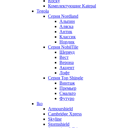
Rocky
Комплектующие Katepal
Tegola
Серия Nordland
Альпин
Аляска
Антик
Классик
Нордик
Серия NobilTile
Шервуд
Вест
Верона
Акцент
Лофт
Серия Top Shingle
Винтаж
Премьер
Смальто
Футуро
Iko
Armourshield
Cambridge Xpress
Skyline
Stormshield