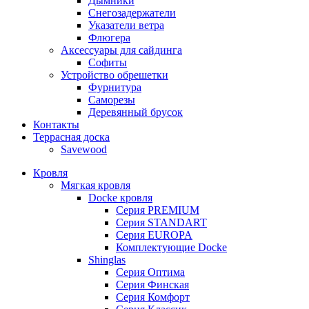
Дымники
Снегозадержатели
Указатели ветра
Флюгера
Аксессуары для сайдинга
Софиты
Устройство обрешетки
Фурнитура
Саморезы
Деревянный брусок
Контакты
Террасная доска
Savewood
Кровля
Мягкая кровля
Docke кровля
Серия PREMIUM
Серия STANDART
Серия EUROPA
Комплектующие Docke
Shinglas
Серия Оптима
Серия Финская
Серия Комфорт