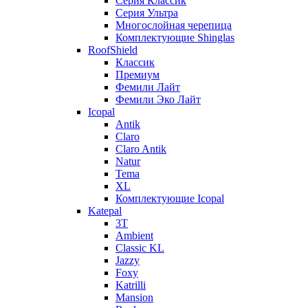
Серия Классик
Серия Ультра
Многослойная черепица
Комплектующие Shinglas
RoofShield
Классик
Премиум
Фемили Лайт
Фемили Эко Лайт
Icopal
Antik
Claro
Claro Antik
Natur
Tema
XL
Комплектующие Icopal
Katepal
3T
Ambient
Classic KL
Jazzy
Foxy
Katrilli
Mansion