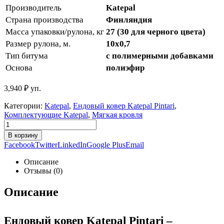
Производитель
Katepal
Страна производства
Финляндия
Масса упаковки/рулона, кг
27 (30 для черного цвета)
Размер рулона, м.
10х0,7
Тип битума
с полимерными добавками
Основа
полиэфир
3,940
₽
уп.
Категории:
Katepal
,
Ендовый ковер Katepal Pintari
,
Комплектующие Katepal
,
Мягкая кровля
В корзину
Facebook
Twitter
LinkedIn
Google Plus
Email
Описание
Отзывы (0)
Описание
Ендовый ковер Katepal Pintari –