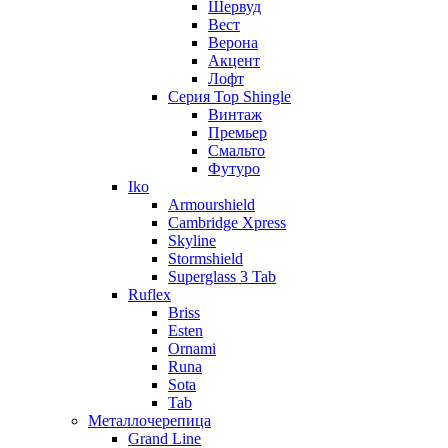
Шервуд
Вест
Верона
Акцент
Лофт
Серия Top Shingle
Винтаж
Премьер
Смальто
Футуро
Iko
Armourshield
Cambridge Xpress
Skyline
Stormshield
Superglass 3 Tab
Ruflex
Briss
Esten
Ornami
Runa
Sota
Tab
Металлочерепица
Grand Line