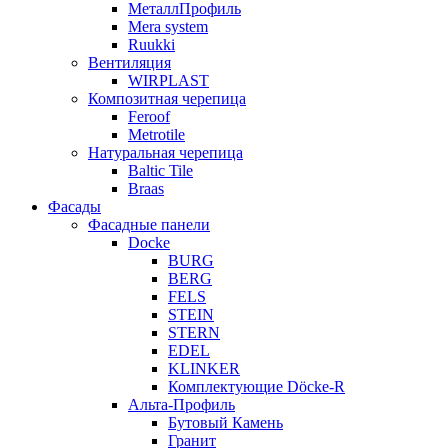
МеталлПрофиль
Mera system
Ruukki
Вентиляция
WIRPLAST
Композитная черепица
Feroof
Metrotile
Натуральная черепица
Baltic Tile
Braas
Фасады
Фасадные панели
Docke
BURG
BERG
FELS
STEIN
STERN
EDEL
KLINKER
Комплектующие Döcke-R
Альта-Профиль
Бутовый Камень
Гранит