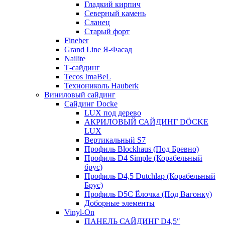
Гладкий кирпич
Северный камень
Сланец
Старый форт
Fineber
Grand Line Я-Фасад
Nailite
Т-сайдинг
Tecos ImaBeL
Технониколь Hauberk
Виниловый сайдинг
Сайдинг Docke
LUX под дерево
АКРИЛОВЫЙ САЙДИНГ DÖCKE
LUX
Вертикальный S7
Профиль Blockhaus (Под Бревно)
Профиль D4 Simple (Корабельный
брус)
Профиль D4,5 Dutchlap (Корабельный
Брус)
Профиль D5C Ёлочка (Под Вагонку)
Доборные элементы
Vinyl-On
ПАНЕЛЬ САЙДИНГ D4,5″