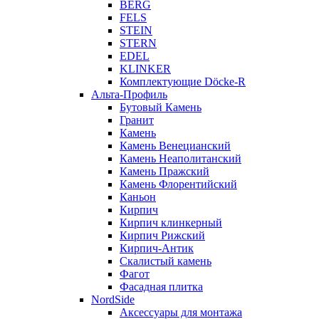
BERG
FELS
STEIN
STERN
EDEL
KLINKER
Комплектующие Döcke-R
Альта-Профиль
Бутовый Камень
Гранит
Камень
Камень Венецианский
Камень Неаполитанский
Камень Пражский
Камень Флорентийский
Каньон
Кирпич
Кирпич клинкерный
Кирпич Рижский
Кирпич-Антик
Скалистый камень
Фагот
Фасадная плитка
NordSide
Аксессуары для монтажа