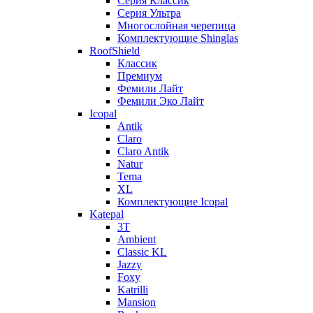
Серия Классик
Серия Ультра
Многослойная черепица
Комплектующие Shinglas
RoofShield
Классик
Премиум
Фемили Лайт
Фемили Эко Лайт
Icopal
Antik
Claro
Claro Antik
Natur
Tema
XL
Комплектующие Icopal
Katepal
3T
Ambient
Classic KL
Jazzy
Foxy
Katrilli
Mansion