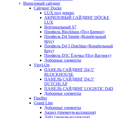
Виниловый сайдинг
Сайдинг Docke
LUX под дерево
АКРИЛОВЫЙ САЙДИНГ DÖCKE
LUX
Вертикальный S7
Профиль Blockhaus (Под Бревно)
Профиль D4 Simple (Корабельный
брус)
Профиль D4,5 Dutchlap (Корабельный
Брус)
Профиль D5C Ёлочка (Под Вагонку)
Доборные элементы
Vinyl-On
ПАНЕЛЬ САЙДИНГ D4,5″
BLOCKHOUSE
ПАНЕЛЬ САЙДИНГ D4.5″
DUTCHLAP
ПАНЕЛЬ САЙДИНГ LOGISTIC D4D
Доборные элементы
FineBer
Grand Line
Доборные элементы
Акрил (премиум-коллекция)
Лайт (эконом-коллекция)