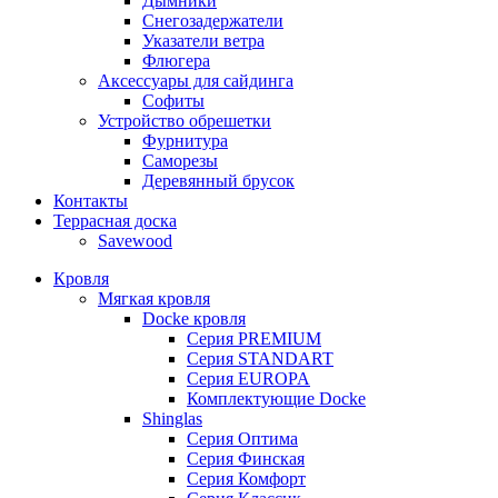
Дымники
Снегозадержатели
Указатели ветра
Флюгера
Аксессуары для сайдинга
Софиты
Устройство обрешетки
Фурнитура
Саморезы
Деревянный брусок
Контакты
Террасная доска
Savewood
Кровля
Мягкая кровля
Docke кровля
Серия PREMIUM
Серия STANDART
Серия EUROPA
Комплектующие Docke
Shinglas
Серия Оптима
Серия Финская
Серия Комфорт