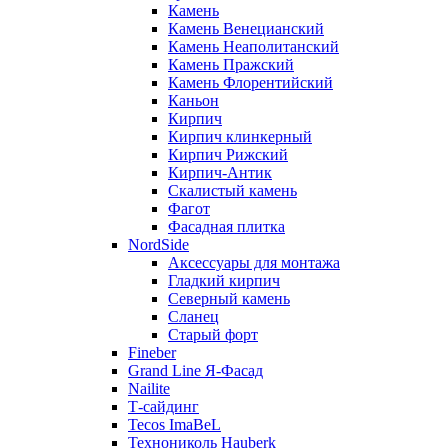
Камень
Камень Венецианский
Камень Неаполитанский
Камень Пражский
Камень Флорентийский
Каньон
Кирпич
Кирпич клинкерный
Кирпич Рижский
Кирпич-Антик
Скалистый камень
Фагот
Фасадная плитка
NordSide
Аксессуары для монтажа
Гладкий кирпич
Северный камень
Сланец
Старый форт
Fineber
Grand Line Я-Фасад
Nailite
Т-сайдинг
Tecos ImaBeL
Технониколь Hauberk