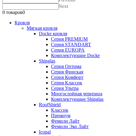
Next
0 товаров
0
Кровля
Мягкая кровля
Docke кровля
Серия PREMIUM
Серия STANDART
Серия EUROPA
Комплектующие Docke
Shinglas
Серия Оптима
Серия Финская
Серия Комфорт
Серия Классик
Серия Ультра
Многослойная черепица
Комплектующие Shinglas
RoofShield
Классик
Премиум
Фемили Лайт
Фемили Эко Лайт
Icopal