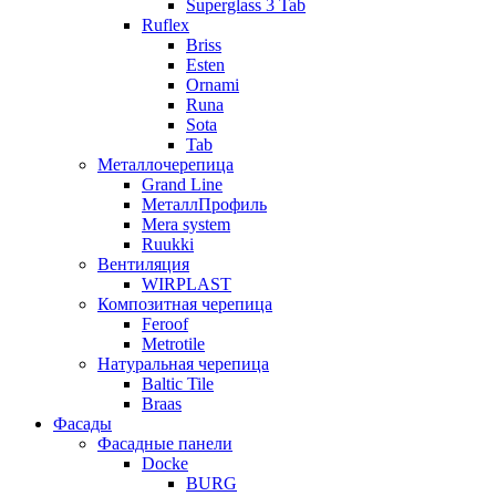
Superglass 3 Tab
Ruflex
Briss
Esten
Ornami
Runa
Sota
Tab
Металлочерепица
Grand Line
МеталлПрофиль
Mera system
Ruukki
Вентиляция
WIRPLAST
Композитная черепица
Feroof
Metrotile
Натуральная черепица
Baltic Tile
Braas
Фасады
Фасадные панели
Docke
BURG