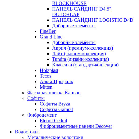
BLOCKHOUSE
ПАНЕЛЬ САЙДИНГ D4.5″
DUTCHLAP
ПАНЕЛЬ САЙДИНГ LOGISTIC D4D
Доборные элементы
FineBer
Grand Line
Доборные элементы
Акрил (премиум-коллекция)
Лайт (эконом-коллекция)
Tundra (дизайн-коллекция)
Классика (стандарт-коллекция)
Holzplast
Tecos
Альта-Профиль
Mitten
Фасадная плитка Каньон
Софиты
Софиты Bryza
Софиты Gamrat
Фиброцемент
Eternit Cedral
Фиброцементные панели Decover
Водостоки
Металлические водостоки