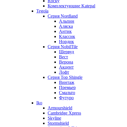
Rocky
Комплектующие Katepal
Tegola
Серия Nordland
Альпин
Аляска
Антик
Классик
Нордик
Серия NobilTile
Шервуд
Вест
Верона
Акцент
Лофт
Серия Top Shingle
Винтаж
Премьер
Смальто
Футуро
Iko
Armourshield
Cambridge Xpress
Skyline
Stormshield