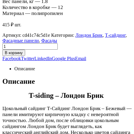
Вес панели, кг —
1.8
Количество в коробке —
12
Материал —
полипропилен
415
₽
шт.
Артикул:
cd41c74c5d1e
Категории:
Лондон Брик
,
Т-сайдинг
,
Фасадные панели
,
Фасады
В корзину
Facebook
Twitter
LinkedIn
Google Plus
Email
Описание
Описание
T-siding – Лондон Брик
Цокольный сайдинг Т-Сайдинг Лондон Брик – Бежевый —
панели имитируют кирпичную кладку с невероятной
точностью. Любой дом, после облицовки цокольным
сайдингом Лондон Брик будет выглядеть, как
классический английский дом. Несколько цветов сайдинга