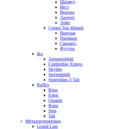
Шервуд
Вест
Верона
Акцент
Лофт
Серия Top Shingle
Винтаж
Премьер
Смальто
Футуро
Iko
Armourshield
Cambridge Xpress
Skyline
Stormshield
Superglass 3 Tab
Ruflex
Briss
Esten
Ornami
Runa
Sota
Tab
Металлочерепица
Grand Line