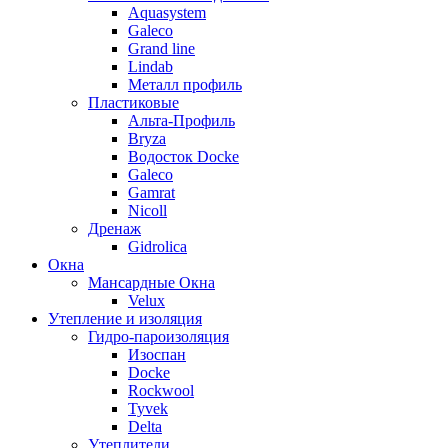
Aquasystem
Galeco
Grand line
Lindab
Металл профиль
Пластиковые
Альта-Профиль
Bryza
Водосток Docke
Galeco
Gamrat
Nicoll
Дренаж
Gidrolica
Окна
Мансардные Окна
Velux
Утепление и изоляция
Гидро-пароизоляция
Изоспан
Docke
Rockwool
Tyvek
Delta
Утеплители