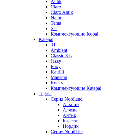
Antik
Claro
Claro Antik
Natur
Tema
XL
Комплектующие Icopal
Katepal
3T
Ambient
Classic KL
Jazzy
Foxy
Katrilli
Mansion
Rocky
Комплектующие Katepal
Tegola
Серия Nordland
Альпин
Аляска
Антик
Классик
Нордик
Серия NobilTile