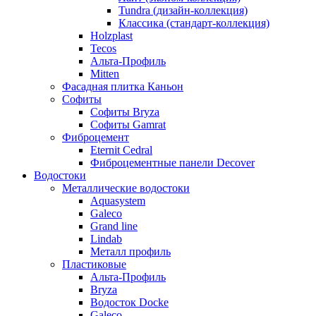
Tundra (дизайн-коллекция)
Классика (стандарт-коллекция)
Holzplast
Tecos
Альта-Профиль
Mitten
Фасадная плитка Каньон
Софиты
Софиты Bryza
Софиты Gamrat
Фиброцемент
Eternit Cedral
Фиброцементные панели Decover
Водостоки
Металлические водостоки
Aquasystem
Galeco
Grand line
Lindab
Металл профиль
Пластиковые
Альта-Профиль
Bryza
Водосток Docke
Galeco