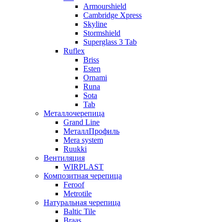
Armourshield
Cambridge Xpress
Skyline
Stormshield
Superglass 3 Tab
Ruflex
Briss
Esten
Ornami
Runa
Sota
Tab
Металлочерепица
Grand Line
МеталлПрофиль
Mera system
Ruukki
Вентиляция
WIRPLAST
Композитная черепица
Feroof
Metrotile
Натуральная черепица
Baltic Tile
Braas