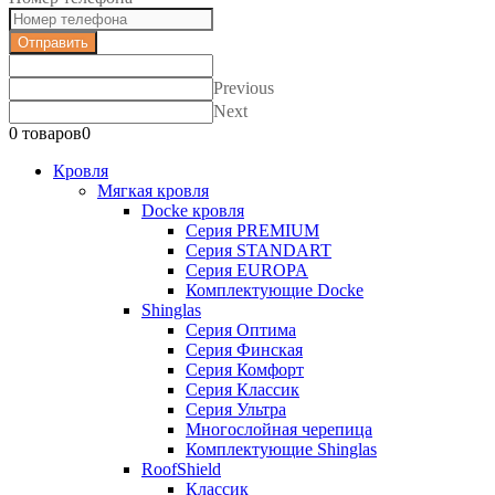
Отправить
Previous
Next
0 товаров
0
Кровля
Мягкая кровля
Docke кровля
Серия PREMIUM
Серия STANDART
Серия EUROPA
Комплектующие Docke
Shinglas
Серия Оптима
Серия Финская
Серия Комфорт
Серия Классик
Серия Ультра
Многослойная черепица
Комплектующие Shinglas
RoofShield
Классик