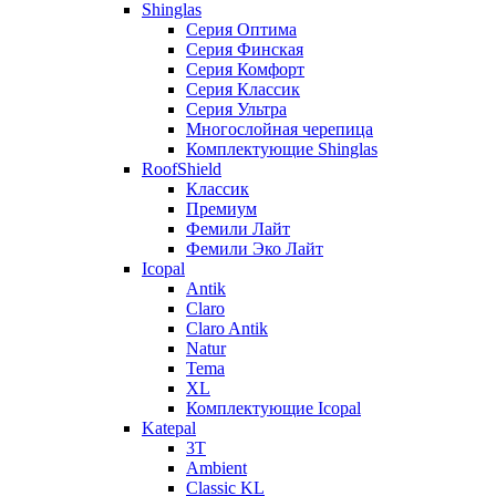
Shinglas
Серия Оптима
Серия Финская
Серия Комфорт
Серия Классик
Серия Ультра
Многослойная черепица
Комплектующие Shinglas
RoofShield
Классик
Премиум
Фемили Лайт
Фемили Эко Лайт
Icopal
Antik
Claro
Claro Antik
Natur
Tema
XL
Комплектующие Icopal
Katepal
3T
Ambient
Classic KL