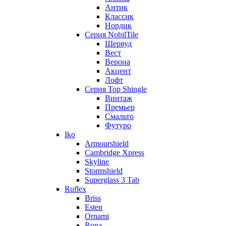
Антик
Классик
Нордик
Серия NobilTile
Шервуд
Вест
Верона
Акцент
Лофт
Серия Top Shingle
Винтаж
Премьер
Смальто
Футуро
Iko
Armourshield
Cambridge Xpress
Skyline
Stormshield
Superglass 3 Tab
Ruflex
Briss
Esten
Ornami
Runa