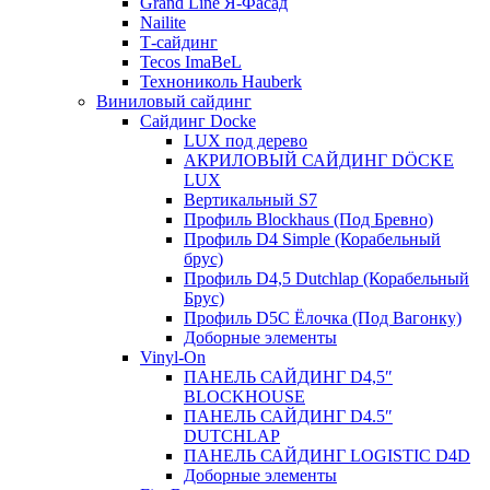
Grand Line Я-Фасад
Nailite
Т-сайдинг
Tecos ImaBeL
Технониколь Hauberk
Виниловый сайдинг
Сайдинг Docke
LUX под дерево
АКРИЛОВЫЙ САЙДИНГ DÖCKE
LUX
Вертикальный S7
Профиль Blockhaus (Под Бревно)
Профиль D4 Simple (Корабельный
брус)
Профиль D4,5 Dutchlap (Корабельный
Брус)
Профиль D5C Ёлочка (Под Вагонку)
Доборные элементы
Vinyl-On
ПАНЕЛЬ САЙДИНГ D4,5″
BLOCKHOUSE
ПАНЕЛЬ САЙДИНГ D4.5″
DUTCHLAP
ПАНЕЛЬ САЙДИНГ LOGISTIC D4D
Доборные элементы