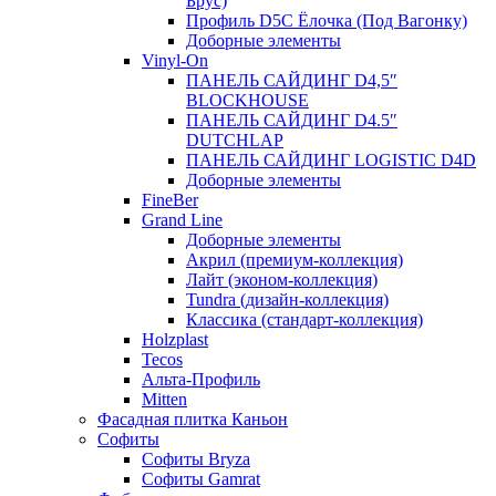
Брус)
Профиль D5C Ёлочка (Под Вагонку)
Доборные элементы
Vinyl-On
ПАНЕЛЬ САЙДИНГ D4,5″
BLOCKHOUSE
ПАНЕЛЬ САЙДИНГ D4.5″
DUTCHLAP
ПАНЕЛЬ САЙДИНГ LOGISTIC D4D
Доборные элементы
FineBer
Grand Line
Доборные элементы
Акрил (премиум-коллекция)
Лайт (эконом-коллекция)
Tundra (дизайн-коллекция)
Классика (стандарт-коллекция)
Holzplast
Tecos
Альта-Профиль
Mitten
Фасадная плитка Каньон
Софиты
Софиты Bryza
Софиты Gamrat