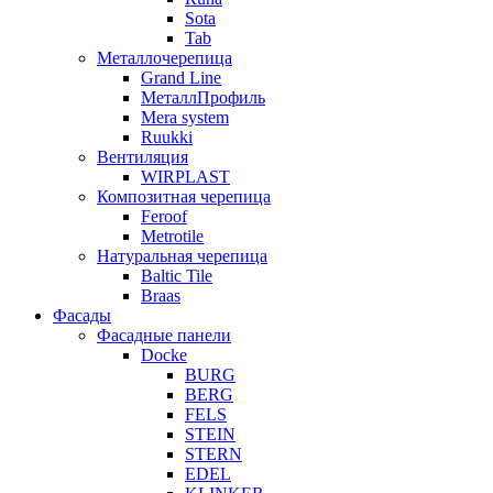
Sota
Tab
Металлочерепица
Grand Line
МеталлПрофиль
Mera system
Ruukki
Вентиляция
WIRPLAST
Композитная черепица
Feroof
Metrotile
Натуральная черепица
Baltic Tile
Braas
Фасады
Фасадные панели
Docke
BURG
BERG
FELS
STEIN
STERN
EDEL