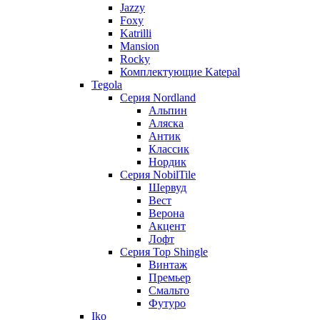
Jazzy
Foxy
Katrilli
Mansion
Rocky
Комплектующие Katepal
Tegola
Серия Nordland
Альпин
Аляска
Антик
Классик
Нордик
Серия NobilTile
Шервуд
Вест
Верона
Акцент
Лофт
Серия Top Shingle
Винтаж
Премьер
Смальто
Футуро
Iko