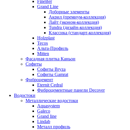
FineBer
Grand Line
Доборные элементы
Акрил (премиум-коллекция)
Лайт (эконом-коллекция)
Tundra (дизайн-коллекция)
Классика (стандарт-коллекция)
Holzplast
Tecos
Альта-Профиль
Mitten
Фасадная плитка Каньон
Софиты
Софиты Bryza
Софиты Gamrat
Фиброцемент
Eternit Cedral
Фиброцементные панели Decover
Водостоки
Металлические водостоки
Aquasystem
Galeco
Grand line
Lindab
Металл профиль