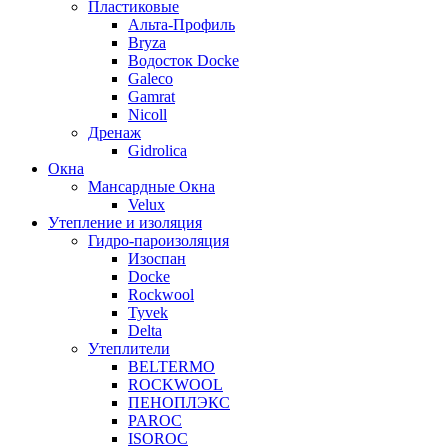
Пластиковые
Альта-Профиль
Bryza
Водосток Docke
Galeco
Gamrat
Nicoll
Дренаж
Gidrolica
Окна
Мансардные Окна
Velux
Утепление и изоляция
Гидро-пароизоляция
Изоспан
Docke
Rockwool
Tyvek
Delta
Утеплители
BELTERMO
ROCKWOOL
ПЕНОПЛЭКС
PAROC
ISOROC