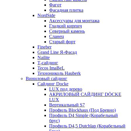
Фагот
Фасадная плитка
NordSide
Аксессуары для монтажа
Гладкий кирпич
Северный камень
Сланец
Старый форт
Fineber
Grand Line Я-Фасад
Nailite
Т-сайдинг
Tecos ImaBeL
Технониколь Hauberk
Виниловый сайдинг
Сайдинг Docke
LUX под дерево
АКРИЛОВЫЙ САЙДИНГ DÖCKE
LUX
Вертикальный S7
Профиль Blockhaus (Под Бревно)
Профиль D4 Simple (Корабельный
брус)
Профиль D4,5 Dutchlap (Корабельный