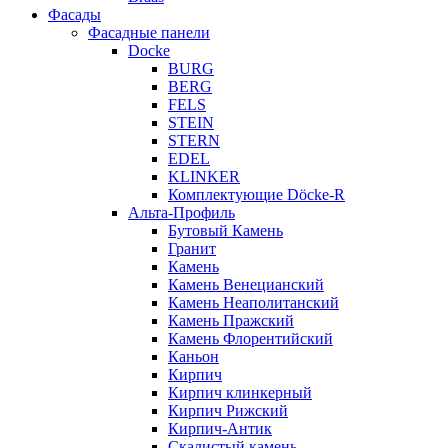
Фасады
Фасадные панели
Docke
BURG
BERG
FELS
STEIN
STERN
EDEL
KLINKER
Комплектующие Döcke-R
Альта-Профиль
Бутовый Камень
Гранит
Камень
Камень Венецианский
Камень Неаполитанский
Камень Пражский
Камень Флорентийский
Каньон
Кирпич
Кирпич клинкерный
Кирпич Рижский
Кирпич-Антик
Скалистый камень