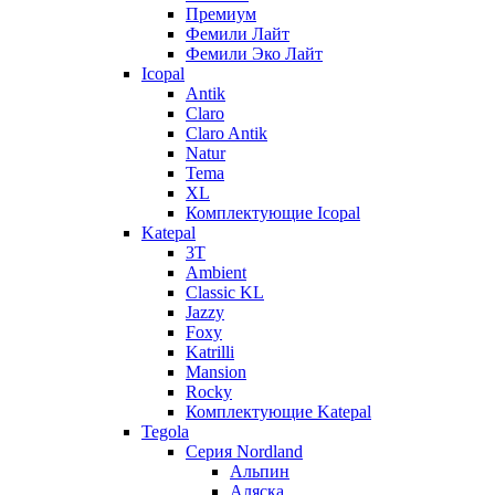
Премиум
Фемили Лайт
Фемили Эко Лайт
Icopal
Antik
Claro
Claro Antik
Natur
Tema
XL
Комплектующие Icopal
Katepal
3T
Ambient
Classic KL
Jazzy
Foxy
Katrilli
Mansion
Rocky
Комплектующие Katepal
Tegola
Серия Nordland
Альпин
Аляска