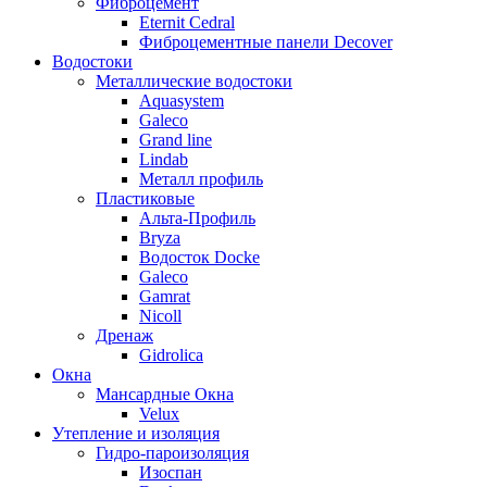
Фиброцемент
Eternit Cedral
Фиброцементные панели Decover
Водостоки
Металлические водостоки
Aquasystem
Galeco
Grand line
Lindab
Металл профиль
Пластиковые
Альта-Профиль
Bryza
Водосток Docke
Galeco
Gamrat
Nicoll
Дренаж
Gidrolica
Окна
Мансардные Окна
Velux
Утепление и изоляция
Гидро-пароизоляция
Изоспан