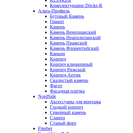
KLINKER
Комплектующие Döcke-R
Альта-Профиль
Бутовый Камень
Гранит
Камень
Камень Венецианский
Камень Неаполитанский
Камень Пражский
Камень Флорентийский
Каньон
Кирпич
Кирпич клинкерный
Кирпич Рижский
Кирпич-Антик
Скалистый камень
Фагот
Фасадная плитка
NordSide
Аксессуары для монтажа
Гладкий кирпич
Северный камень
Сланец
Старый форт
Fineber